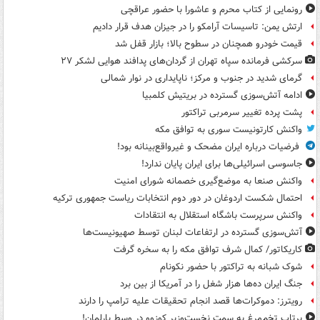
رونمایی از کتاب محرم و عاشورا با حضور عراقچی
ارتش یمن: تاسیسات آرامکو را در جیزان هدف قرار دادیم
قیمت خودرو همچنان در سطوح بالا؛ بازار قفل شد
سرکشی فرمانده سپاه تهران از گردان‌های پدافند هوایی لشکر ۲۷
گرمای شدید در جنوب و مرکز؛ ناپایداری در نوار شمالی
ادامه آتش‌سوزی گسترده در بریتیش کلمبیا
پشت پرده تغییر سرمربی تراکتور
واکنش کارتونیست سوری به توافق مکه
فرضیات درباره ایران مضحک و غیرواقع‌بینانه بود!
جاسوسی اسرائیلی‌ها برای ایران پایان ندارد!
واکنش صنعا به موضع‌گیری خصمانه شورای امنیت
احتمال شکست اردوغان در دور دوم انتخابات ریاست جمهوری ترکیه
واکنش سرپرست باشگاه استقلال به انتقادات
آتش‌سوزی گسترده در ارتفاعات لبنان توسط صهیونیست‌ها
کاریکاتور/ کمال شرف توافق مکه را به سخره گرفت
شوک شبانه به تراکتور با حضور نکونام
جنگ ایران ده‌ها هزار شغل را در آمریکا از بین برد
رویترز: دموکرات‌ها قصد انجام تحقیقات علیه ترامپ را دارند
پرتاب تخم‌مرغ به سمت نخست‌وزیر کوزوو در وسط پارلمان!