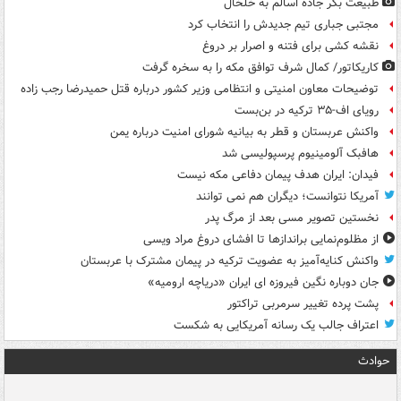
طبیعت بکر جاده اسالم به خلخال
مجتبی جباری تیم جدیدش را انتخاب کرد
نقشه کشی برای فتنه و اصرار بر دروغ
کاریکاتور/ کمال شرف توافق مکه را به سخره گرفت
توضیحات معاون امنیتی و انتظامی وزیر کشور درباره قتل حمیدرضا رجب زاده
رویای اف-۳۵ ترکیه در بن‌بست
واکنش عربستان و قطر به بیانیه شورای امنیت درباره یمن
هافبک آلومینیوم پرسپولیسی شد
فیدان: ایران هدف پیمان دفاعی مکه نیست
آمریکا نتوانست؛ دیگران هم نمی توانند
نخستین تصویر مسی بعد از مرگ پدر
از مظلوم‌نمایی براندازها تا افشای دروغ مراد ویسی
واکنش کنایه‌آمیز به عضویت ترکیه در پیمان مشترک با عربستان
جان دوباره نگین فیروزه ای ایران «دریاچه ارومیه»
پشت پرده تغییر سرمربی تراکتور
اعتراف جالب یک رسانه آمریکایی به شکست
حوادث