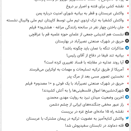
نقشه کشی برای فتنه و اصرار بر دروغ
واکنش عربستان و قطر به بیانیه شورای امنیت درباره یمن
واکنش کشفیا به ترک اردوی تیم ملی توسط کاپیتان تیم ملی والیبال نشسته
جان باختن چهار نفر در سانحه رانندگی مراغه - هشترود+ فیلم
نشست هم اندیشی جمعی از علمای حوزه علمیه قم با عراقچی
حریق در شهرک صنعتی نصیرآباد در بهارستان
مذاکرات تنگه با عمان باید چگونه باشد؟
بیانیه تند فیفا در دفاع از آقای رئیس!
آیا روند عدلیه در مقابله با فساد تغییری کرده است؟
آمریکا از طریق ترکیه تسلیحات و مهمات به اوکراین می‌فرستد
نخستین تصویر مسی بعد از مرگ پدر
حریق در شهرک صنعتی نصیرآباد با یک فوتی و ۱۰ مصدوم+ فیلم
شهرک‌نشین‌ها اموال فلسطینی‌ها را به آتش کشیدند!
آخرین وضعیت میدان نبرد به روایت مهدی محمدی
راز عبور مخفی جنگنده‌های ایرانی از چشم دشمن
نقشه راه ۱۵ ماده‌ای صلح غزه در بن‌بست
واکنش کنایه‌آمیز به عضویت ترکیه در پیمان مشترک با عربستان
قله دماوند در تابستان سفیدپوش شد!