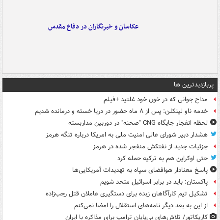
عکاسان و خبرنگاران در دفاع مقدس
پربازدیدترین ها
مداح جوانی که در خون خود غلتید +فیلم
خدمه ناو لینکلن: پس از ۸ ماه حضور در دریا خسته و درمانده‌ شدیم
لحظه انفجار جایگاه CNG "صحنه" در دوربین مداربسته
هشدار دبیر شورای عالی امنیت ملی به امریکا درباره تنگه هرمز
جزئیات جدید از نفتکش منفجر شده در هرمز
حتی اوکراین هم به ترکیه حمله کرد
پاسخ معنادار هوافضای سپاه به تهدیدات آمریکایی‌ها
پاکستان: باید در برابر اسرائیل متحد شویم
تشکیل تیم کارآگاهان زبده برای دستگیری عاملان قتل رجب‌زاده
از این به بعد دیگر نامه‌های استقلال را امضا نمی‌کنم
کاریکاتور/ تلاش‌های بی‌پایان ترامپ برای مذاکره با ایران