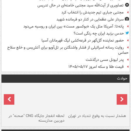
تصاویری از آیت‌الله سید مجتبی خامنه‌ای در حال تدریس
مجتبی جباری تیم جدیدش را انتخاب کرد
سردار علی عظمایی در کنار دو فرمانده شهید
پانه‌تا: آمریکا مثل یک «بوکسور مست» بین ایران و روسیه می‌دود
حدس بزنید ایران چه رنگی است؟
حضور نماینده گل‌گهر در قرعه‌کشی لیگ قهرمانان آسیا
روایت رسانه اسرائیلی از فشار واشنگتن بر تل‌آویو برای آتش‌بس و خلع سلاح
حماس
پدر لیونل مسی درگذشت
قیمت طلا و سکه امروز ۱۴۰۵/۰۵/۱۷
حوادث
ای
هشدار نسبت به وفوع تندباد در تهران
لحظه انفجار جایگاه CNG "صحنه" در
دس
دوربین مداربسته
ات