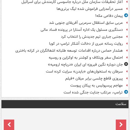
آغاز تحقیقات سازمان ملل درباره جاسوسی کارمندش برای اسرائیل
مسیر درآمدزایی فراموش شده لیگ برتری‌ها
پیمان دفاعی مکه!
مربی سابق استقلال سرمربی آفریقای جنوبی شد
دستگیری مسئول یک اداره آستارا در پرونده فساد مالی
مجتبی جباری تیم جدیدش را انتخاب کرد
روایت رسانه عبری از دخالت آشکار ترامپ در کوبا
هشدار حماس درباره اقدامات توسعه طلبانه اشغالگران در کرانه باختری
احتمال سفر ویتکاف و کوشنر به اوکراین و روسیه
جان دوباره نگین فیروزه ای ایران «دریاچه ارومیه»
سرطان به استخوان‌های «بایدن» سرایت کرده است
پیروزی قاطع چلسی برابر میلان +فیلم
مهاجم پرسپولیس به پیکان پیوست
ترامپ، مرتکب جنایت جنگی شده است
سلامت