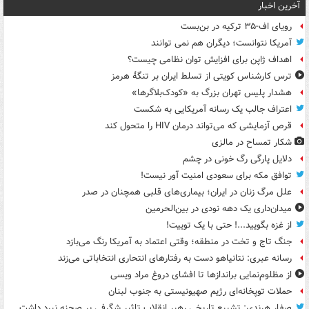
آخرین اخبار
رویای اف-۳۵ ترکیه در بن‌بست
آمریکا نتوانست؛ دیگران هم نمی توانند
اهداف ژاپن برای افزایش توان نظامی چیست؟
ترس کارشناس کویتی از تسلط ایران بر تنگۀ هرمز
هشدار پلیس تهران بزرگ به «کودک‌بلاگرها»
اعتراف جالب یک رسانه آمریکایی به شکست
قرص آزمایشی که می‌تواند درمان HIV را متحول کند
شکار تمساح در مالزی
دلایل پارگی رگ خونی در چشم
توافق مکه برای سعودی امنیت آور نیست!
علل مرگ زنان در ایران؛ بیماری‌های قلبی همچنان در صدر
میدان‌داری یک دهه نودی در بین‌الحرمین
از غزه بگویید...! حتی با یک توییت!
جنگ تاج و تخت در منطقه؛ وقتی اعتماد به آمریکا رنگ می‌بازد
رسانه عبری: نتانیاهو دست به رفتارهای انتحاری انتخاباتی می‌زند
از مظلوم‌نمایی براندازها تا افشای دروغ مراد ویسی
حملات توپخانه‌ای رژیم صهیونیستی به جنوب لبنان
صفار هرندی: تشییع تاریخی رهبر انقلاب تاثیر شگرفی بر صحنه نبرد داشت