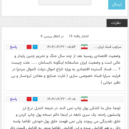
نظرات
انتشار یافته: 13
در انتظار بررسی: 0
پاسخ
سرکوب فساد ایران ....
۰۵:۵۴ - ۱۴۰۴/۰۴/۲۲
0
4
وضعیت اقتصادی روسیه بعد از چند سال جنگ و تحریم چنین پایدار و
عالی است و وضعیت ایران متاسفانه اینگونه نابسامان ..... علت چیست
؟ .... فساد گسترده اقتصادی به ویژه تاراج اموال دولت (اموال مردم) در
فرایند سراپا فساد خصوصی سازی ( غارت صنایع و معادن ثروتساز و بی
نظیر دولتی )
پاسخ
۰۶:۰۵ - ۱۴۰۴/۰۴/۲۲
0
3
اونجا مثل ما کشکی پول چاپ نمی کنند در نتیجه کنترل نرخ ارز
واسشون راحته. یک سری نابغه در اینجا دائم نسخه پول چاپ کردن و
خلق نقدینگی می پیچند ولی نمی فهمند خلق پول خودش تقاضا واسه
دلار رو هم افزایش میده و این افزایش تقاضا منجر به افزایش قیمت دلار