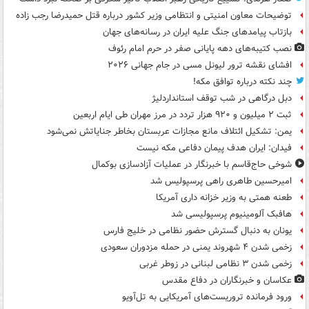
توضیحات معاون امنیتی و انتظامی وزیر کشور درباره قتل حمیدرضا رجب زاده
بازتاب پیامدهای جنگ علیه ایران در رسانه‌های جهان
نصب کتیبه‌های دهه پایانی صفر در حرم امام رئوف
افشای نقشه ترور لیونل مسی در جام جهانی ۲۰۲۶
چند نکته درباره توافق مکه!
دبل درگاهی در شب توقف استانداردلیژ
ثبت ۲ میلیون و ۹۲۰ هزار تردد در مرز مهران طی ایام اربعین
یمن: تشکیل ائتلاف مانع مجازات عربستان بخاطر جنایاتش نمی‌شود
فیدان: ایران هدف پیمان دفاعی مکه نیست
شوخی حاج‌قاسم با خبرنگار در عملیات آزادسازی بوکمال
امیرحسین طاهری راهی پرسپولیس شد
طعنه همتی به وزیر خزانه داری آمریکا
هافبک آلومینیوم پرسپولیسی شد
یونان به دنبال گسترش حضور نظامی در خلیج فارس
زخمی شدن ۴ شهروند یمنی در حمله مزدوران سعودی
زخمی شدن ۳ نظامی لبنانی در زوطر غربی
عکاسان و خبرنگاران در دفاع مقدس
ورود فرمانده تروریست‌های آمریکایی به تل‌آویو