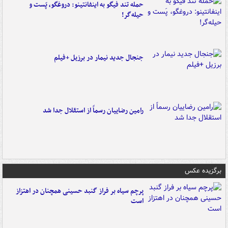
حمله تند فیگو به اینفانتینو: دروغگو، پَست‌ و
حیله‌گر!
جنجال جدید نیمار در برزیل +فیلم
رامین رضاییان رسماً از استقلال جدا شد
برگزیده عکس
پرچم سیاه بر فراز گنبد حسینی همچنان در اهتزاز
است