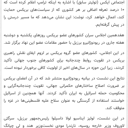
اجتماعی ایکس (توئیتر سابق) با اشاره به اینکه ترامپ اعلام کرده است که
۱۰ درصد تعرفه اضافی بر هر کشوری که از سیاست‌های بریکس حمایت
کند، اعمال خواهد کرد، نوشت: این نشان می‌دهد که ما مسیر درستی را
در پیش گرفته‌ایم.
هفدهمین اجلاس سران کشورهای عضو بریکس روزهای یکشنبه و دوشنبه
هفته جاری در ریودوژانیرو برزیل با حضور مقامات عضو این نهاد برگزار شد.
در این اجلاس، کشورهای عضو گروه بریکس بر لزوم ایفای نقش راهبری
بریکس در تقویت روابط چندجانبه برای کشورهای جنوب جهانی تأکید
کردند، زیرا این حوزه در سال‌های اخیر از اولویت کافی برخوردار نبوده است.
نتایج این نشست در بیانیه ریودوژانیرو منتشر شد که در آن اعضای بریکس
بر ضرورت اصلاح ساختارهای حکمرانی جهانی، تقویت چندجانبه‌گرایی و
محکومیت حمله اسرائیل به ایران تأکید کردند. آنها همچنین از اسرائیل
خواستند استفاده از گرسنگی به‌ عنوان سلاح علیه فلسطینی‌ها در غزه را
متوقف کند.
در این نشست، لوئیز ایناسیو لولا داسیلوا رئیس‌جمهور برزیل، سرگئی
لاوروف وزیر خارجه روسیه، نارندرا مودی نخست‌وزیر هند و لی چیانگ