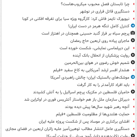
چرا تابستان فصل محبوب میکروب‌هاست؟
دستگیری قاتل فراری در نوشهر
نیویورک تایمز فاش کرد: کارگروه ویژه سیا برای تفرقه افکنی در کوبا
کنترل کامل تنگه هرمز در دست ایران!
پرچم سیاه بر فراز گنبد حسینی همچنان در اهتزاز است
ماجرای پیاده روی اربعین حاج رمضان
این دیپلماسی نمایشی، شکست خورده است
روایت پزشکیان از انحلال بانک آینده
شمیم خوش رضوی در هوای بین‌الحرمین
هشدار افسر ارشد آمریکایی به کاخ سفید +فیلم
موشک‌های بالستیک ایران؛ چالش راهبردی آمریکا
باید افراد کارآمدتر را به کار گرفت
حامیان فلسطین در مکزیک پرچم اسرائیل را به آتش کشیدند
دبیرکل سازمان ملل باز هم خواستار آتش‌بس فوری در اوکراین شد
آنچه رهبر شهید سال‌ها پیش دیده بودند
حمایت هلندی‌ها از مظلومیت فلسطین +فیلم
افشای برکناری در موساد پس از شکست پروژه علیه ایران
دستگیری عامل انتشار مطالب توهین‌آمیز علیه زائران اربعین در فضای مجازی
روایت تکان‌دهنده دانش‌آموز مینابی از جنایت آمریکا