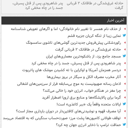
شته
حادثه غرق‌شدگی در طاقانک ۲ قربانی
پدر شاهرودی پس از قتل پسرش،
دس
گرفت
جسد را در چاه مخفی کرد
آخرین اخبار
از حذف نام همسر تا تغییر نام خانوادگی؛ اما و اگرهای تعویض شناسنامه
نمایی زیبا از تنگه کریان جزیره قشم
رکوردشکنی پیش‌فروش جدیدترین گوشی‌های تاشوی سامسونگ
حادثه غرق‌شدگی در طاقانک ۲ قربانی گرفت
مسجد جامع یزد، از باشکوه‌ترین معماری‌های ایران
پدر شاهرودی پس از قتل پسرش، جسد را در چاه مخفی کرد
دردسر همزمان آمریکا و اوکراین با ته کشیدن موشک های پاتریوت
آثار مخرب مصرف الکل و سیگار در بروز بیماری‌ها
اذعان رسانه صهیونیست به موج بی‌سابقه فرار از سرزمین‌های اشغالی
چرا مغز در هنگام خواب، انرژی خود را خالی می‌کند؟
گرما برای پالایشگاه‌ها و منابع برق اروپا اضطرار آفرید
ایالات متحده واقعاً یک «ببر کاغذی» است!
آیا مصرف قهوه و نوشیدنی‌های کافئین‌دار در دوران بارداری مجاز است؟
توقف طولانی کامیون‌ها پشت مرز؛ صورت‌حساب سنگینی که به اقتصاد می‌رسد
حماقت ترامپ با ذخایر انرژی جهان چه کرد؟