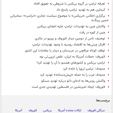
تعرفه ترامپ بر گروه بریکس با شروطی به تعویق افتاد
کرملین هم به تهدید ترامپ پاسخ داد
برگزاری اجلاس «بریکس» با موضوع سیاست تجاری «ترامپ»؛ سخنرانی
«جین پینگ»
واکنش چین به تهدیدات ترامپ علیه اعضای بریکس
چین از کوره در رفت
توصیف تاس از دومین دیدار لاوروف و روبیو در مالزی
اقبال چینی‌ها به اقتصاد روسیه با وجود تهدیدات ترامپ
توقف کوتاه عراقچی در عربستان و دیدار با مقامات این کشور
لاوروف: حملات آمریکا به ایران، نقض ان‌پی‌تی بود
ترامپ بریکس و کشورهای همسو با آن را تهدید کرد!
مدودف: ترامپ اروپا را «لِه» کرد
مدودف غرب را به حمله «پیش‌دستانه» تهدید کرد
واکنش روس‌ها به ادعای ناتو درباره تهدید مسکو
لاوروف: ایجاد امیرنشین در فلسطین تهدیدی جدی است
برچسب‌ها
سرگئی لاوروف
ایالات متحده آمریکا
بریکس
لاوروف
آمریکا