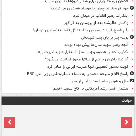
«کمانِ پرنده» چینی برای شکار کروزها به ایران می‌آید
خود فروخته‌ها چطور با موساد همکاری می‌کردند؟
ابتکارات رهبر انقلاب در میدان نبرد
واکنش عالیشاه بعد از پیوستن به گل‌گهر
رقم فسخ قرارداد رضاییان با استقلال فقط ۱۰۰میلیون تومان!
بوسه‌ پدر بر پای پسر شهیدش
آنچه رهبر شهید سال‌ها پیش دیده بودند
تکذیب ادعای «نحوه ردزنی محل استقرار شهید لاریجانی»
آیا تینا پاکروان بازهم از ساترا مجوز فعالیت می‌گیرد؟
کویت دستور تعطیلی تنها مدرسه ایرانی را صادر کرد
پاسخ قاطع ملیحه محمدی به نسخه تسلیم‌طلبی روی آنتن BBC
حال و هوای سامرا بعد از ایام اربعین
هشدار افسر ارشد آمریکایی به کاخ سفید +فیلم
حوادث