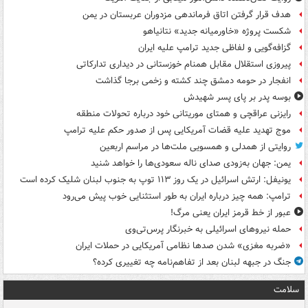
هدف قرار گرفتن اتاق‌ فرماندهی مزدوران عربستان در یمن
شکست پروژه «خاورمیانه جدید» نتانیاهو
گزافه‌گویی و لفاظی جدید ترامپ علیه ایران
پیروزی استقلال مقابل همنام خوزستانی در دیداری تدارکاتی
انفجار در حومه دمشق چند کشته و زخمی برجا گذاشت
بوسه‌ پدر بر پای پسر شهیدش
رایزنی عراقچی و همتای موریتانی خود درباره تحولات منطقه
موج تهدید علیه قضات آمریکایی پس از صدور حکم علیه ترامپ
روایتی از همدلی و همسویی ملت‌ها در مراسم اربعین
یمن: جهان به‌زودی صدای ناله سعودی‌ها را خواهد شنید
یونیفل: ارتش اسرائیل در یک روز ۱۱۳ توپ به جنوب لبنان شلیک کرده است
ترامپ: همه چیز درباره ایران به طور استثنایی خوب پیش می‌رود
عبور از خط قرمز ایران یعنی مرگ!
حمله نیروهای اسرائیلی به خبرنگار پرس‌تی‌وی
«ضربه مغزی» شدن صدها نظامی آمریکایی در حملات ایران
جنگ در جبهه لبنان بعد از تفاهم‌نامه چه تغییری کرده؟
سلامت