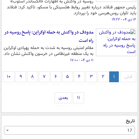
روسیه در واکنش به اظهارات «الکساندر استوب»
رئیس جمهور فنلاند درباره تغییر روابط هلسینکی با مسکو، تاکید کرد: فنلاند
باید تاوان روس‌هرسی خود را بپردازد.
۱۲ دی ۰۴ - ۱۹:۲۲
مدودف در واکنش به حمله اوکراین: پاسخ روسیه در
راه است
مقام امنیتی روسیه به شدت به حمله پهپادی اوکراین
به یک منطقه غیرنظامی در خرسون واکنش نشان داد.
۱۱ دی ۰۴ - ۱۷:۰۰
قبلی
۱
۲
۳
۴
۵
۶
۷
۸
۹
۱۰
۱۱
بعدی
تاریخ
17