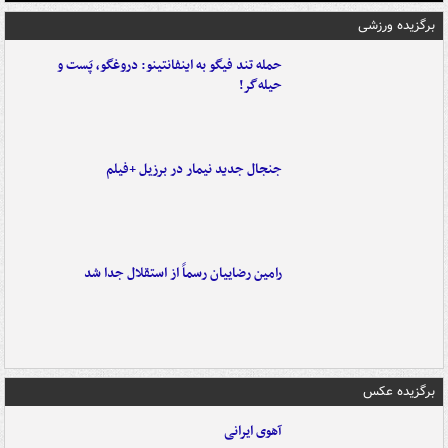
برگزیده ورزشی
حمله تند فیگو به اینفانتینو: دروغگو، پَست‌ و
حیله‌گر!
جنجال جدید نیمار در برزیل +فیلم
رامین رضاییان رسماً از استقلال جدا شد
برگزیده عکس
آهوی ایرانی