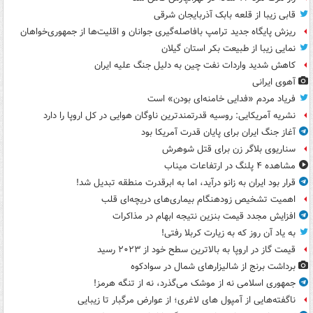
قابی زیبا از قلعه بابک آذربایجان شرقی
ریزش پایگاه جدید ترامپ بافاصله‌گیری جوانان و اقلیت‌ها از جمهوری‌خواهان
نمایی زیبا از طبیعت بکر استان گیلان
کاهش شدید واردات نفت چین به دلیل جنگ علیه ایران
آهوی ایرانی
فریاد مردم «فدایی خامنه‌ای بودن» است
نشریه آمریکایی: روسیه قدرتمندترین ناوگان هوایی در کل اروپا را دارد
آغاز جنگ ایران برای پایان قدرت آمریکا بود
سناریوی بلاگر زن برای قتل شوهرش
مشاهده ۴ پلنگ در ارتفاعات میناب
قرار بود ایران به زانو درآید، اما به ابرقدرت منطقه تبدیل شد!
اهمیت تشخیص زودهنگام بیماری‌های دریچه‌ای قلب
افزایش مجدد قیمت بنزین نتیجه ابهام در مذاکرات
به یاد آن روز که به زیارت کربلا رفتی!
قیمت گاز در اروپا به بالاترین سطح خود از ۲۰۲۳ رسید
برداشت برنج از شالیزارهای شمال در سوادکوه
جمهوری اسلامی نه از موشک می‌گذرد، نه از تنگه هرمز!
ناگفته‌هایی از آمپول های لاغری؛ از عوارض مرگبار تا زیبایی