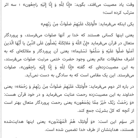
وقت یاد مصیبت می‌افتد، بگوید: «إِنَّا لِلَّهِ وَ إِنَّا إِلَیْهِ راجِعُون» ‏؛ سه اثر
مترتّب کرده است؛
یکی اینکه می‌فرماید: «أُولئِکَ عَلَیْهِمْ صَلَواتٌ مِنْ رَبِّهِم‏»
یعنی اینها کسانی هستند که خدا بر آنها صلوات می‌فرستد، و پروردگار
متعال در قرآن می‌فرماید «إِنَّ اللَّهَ وَ مَلائِکَتَهُ یُصَلُّونَ عَلَی النَّبِیِّ یا أَیُّهَا الَّذینَ
آمَنُوا صَلُّوا عَلَیْهِ وَ سَلِّمُوا تَسْلیما»؛ یعنی آن پروردگار و ملائکه‌ای که به
اشرف مخلوقات عالم یعنی وجود حضرت ختمی مرتبت صلوات می‌فرستد،
به این مصیبت‌زده‌ای که گفته «إِنَّا لِلَّهِ وَ إِنَّا إِلَیْهِ راجِعُون»، صلوات
می‌فرستد. این یک مقامی است که به سادگی به دست نمی‌آید.
در باره اثر دوم می‌فرماید: «أُولئِکَ عَلَیْهِمْ صَلَواتٌ مِنْ رَبِّهِمْ وَ رَحْمَة»؛ یعنی
خداوند به این مصیبت‌زده رحمت عنایت می‌فرماید و در خود قرآن هست:
«وَ رَحْمَتُ رَبِّکَ خَیْرٌ مِمَّا یَجْمَعُون‏» یعنی رحمت پروردگار متعال بهتر است
از آنچه که کلّ بشریّت جمع کند.
اثر سوّم این است: «وَ أُولئِکَ هُمُ الْمُهْتَدُون» یعنی اینها هدایت‌شده
هستند، هدایتشان از طرف خدا تضمین شده است.