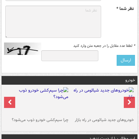
نظر شما *
*
لطفا عدد مقابل را در جعبه متن وارد کنید
خودرو
خودروهای جدید شیائومی در راه بازار
چرا سیم‌کشی خودرو ذوب می‌شود؟
شو
این مطالب را از دست ندهید....