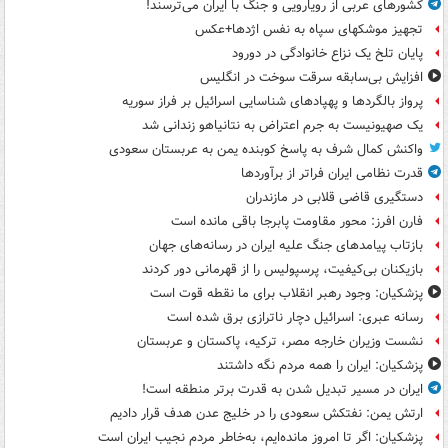
کشورهای عربی از رویارویی و جنگ با ایران می‌ترسند!
تجهیز موشکهای سپاه به نفس اژدها+عکس
پایان تلخ یک نزاع خانوادگی در دورود
افزایش بی‌سابقه سرقت سوخت در انگلیس
پرواز بالگردها و پهپادهای شناسایی اسرائیل بر فراز سوریه
یک صهیونیست به جرم اعتراض به نتانیاهو زندانی شد
واکنش کمال شرف به پاسخ کوبنده یمن به عربستان سعودی
قدرت نظامی ایران فراتر از برآوردها
دستگیری قاضی قلابی در مازندران
فارن افرز: محور مقاومت پابرجا باقی مانده است
بازتاب پیامدهای جنگ علیه ایران در رسانه‌های جهان
بازیکنان بی‌کیفیت، پرسپولیس را از قهرمانی دور کردند
پزشکیان: وجود رهبر انقلاب برای ما نقطه قوت است
رسانه عبری: اسرائیل دچار ناترازی برق شده است
نشست وزیران خارجه مصر، ترکیه، پاکستان و عربستان
پزشکیان: ایران را همه مردم نگه داشتند
ایران در مسیر تبدیل شدن به قدرت برتر منطقه است!
ارتش یمن: نفتکش سعودی را در خلیج عدن هدف قرار دادیم
پزشکیان: اگر تا امروز مانده‌ایم، به‌خاطر مردم نجیب ایران است