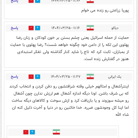
پاسخ
۱۱:۰۶ - ۱۴۰۴/۰۳/۲۵
0
2
پوریا زراعتی رو زنده می خوام
پاسخ
دیاکو
۱۱:۱۶ - ۱۴۰۴/۰۳/۲۵
0
2
حمایت از حمله اسرائیل یعنی چشم بستن بر خون کودکان و زنان رضا
پهلوی این لکه را از دامن خود چگونه خواهد شست؟ رضا پهلوی با حمایت
از بمباران، ثابت کرد که تاج را شاید کنار گذاشته ولی تفکر استبدادی
هنوز در گفتارش زنده است.
پاسخ
یک ایرانی
۱۱:۲۷ - ۱۴۰۴/۰۳/۲۵
0
1
اینترآشغال و امثالهم خیلی وقته شرافتشون رو دفن کردن و انتخاب کردند
که بی شرف باشن. اونا دیگه اندازه آشغال هم ارزش ندارن چون آشغال
رو میشه سوزوند و یا بازیافت کرد و ازش سوخت و کالاهای دیگه ساخت
اما اینا کل وجودشون ضرره. خدا خائنین رو در دنیا و آخرت ذلیل کنه ان
شاء الله
0
0