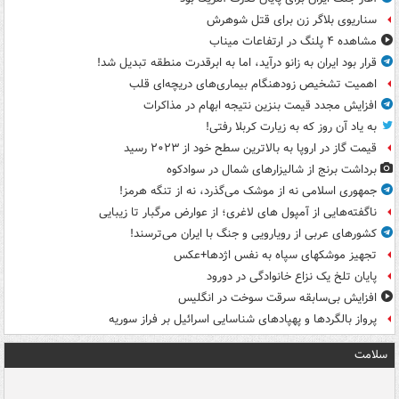
سناریوی بلاگر زن برای قتل شوهرش
مشاهده ۴ پلنگ در ارتفاعات میناب
قرار بود ایران به زانو درآید، اما به ابرقدرت منطقه تبدیل شد!
اهمیت تشخیص زودهنگام بیماری‌های دریچه‌ای قلب
افزایش مجدد قیمت بنزین نتیجه ابهام در مذاکرات
به یاد آن روز که به زیارت کربلا رفتی!
قیمت گاز در اروپا به بالاترین سطح خود از ۲۰۲۳ رسید
برداشت برنج از شالیزارهای شمال در سوادکوه
جمهوری اسلامی نه از موشک می‌گذرد، نه از تنگه هرمز!
ناگفته‌هایی از آمپول های لاغری؛ از عوارض مرگبار تا زیبایی
کشورهای عربی از رویارویی و جنگ با ایران می‌ترسند!
تجهیز موشکهای سپاه به نفس اژدها+عکس
پایان تلخ یک نزاع خانوادگی در دورود
افزایش بی‌سابقه سرقت سوخت در انگلیس
پرواز بالگردها و پهپادهای شناسایی اسرائیل بر فراز سوریه
سلامت