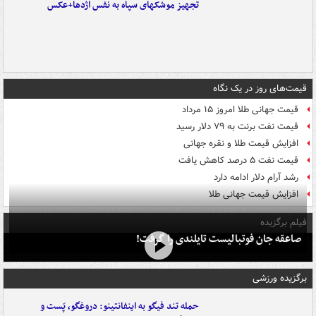
تجهیز موشکهای سپاه به نفس اژدها+عکس
قیمت‌های روز در یک نگاه
قیمت جهانی طلا امروز ۱۵ مرداد
قیمت نفت برنت به ۷۹ دلار رسید
افزایش قیمت طلا و نقره جهانی
قیمت نفت ۵ درصد کاهش یافت
رشد آرام دلار ادامه دارد
افزایش قیمت جهانی طلا
فیلم برگزیده
صاعقه جان فوتبالیست تایلندی را گرفت!
برگزیده ورزشی
حمله تند فیگو به اینفانتینو: دروغگو، پَست‌ و