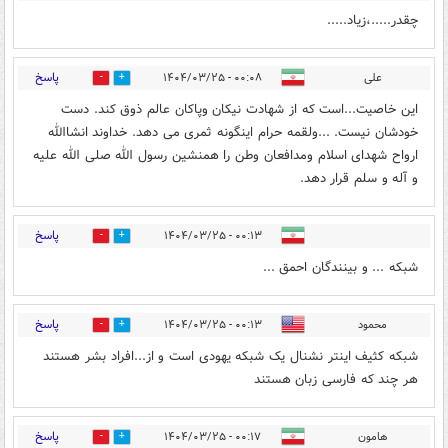
چقدر.....،زیاد.....
پاسخ
علی
۰۰:۰۸ - ۱۴۰۴/۰۳/۲۵
0
14
این خاصیت...است که از شهادت نیکان وپاکان عالم ذوق کند. دست
خودشان نیست. ...ولقمه حرام اینگونه ثمری می دهد. خداوند انشاالله
ارواح شهدای اسلام ومدافعان وطن را همنشین رسول الله صلی الله علیه
و آله و سلم قرار دهد.
پاسخ
۰۰:۱۳ - ۱۴۰۴/۰۳/۲۵
1
13
شبکه ... و بینندگان احمق ...
پاسخ
محمود
۰۰:۱۳ - ۱۴۰۴/۰۳/۲۵
1
14
شبکه کثیف اینتر نشنال یک شبکه یهودی است و از...افراد بشر هستند
هر چند که فارسی زبان هستند
پاسخ
هامون
۰۰:۱۷ - ۱۴۰۴/۰۳/۲۵
1
19