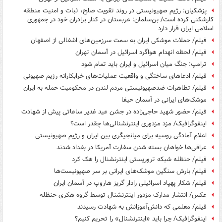
پزشکیان: رژیم صهیونیستی در روند تقویت صلح، ثبات و امنیت منطقه
کارشکنی کرده است/ بن‌سلمان: عربستان در کنار برادران خود در جمهوری
اسلامی ایران قرار دارد
فیلم/ حملات موشکی ایران به سمت سرزمین‌های اشغالی از اصفهان
فیلم/ لحظه انهدام هواگرد اسرائیل در آسمان تهران
ترامپ: جنگ میان اسرائیل و ایران باید تمام شود
فیلم/ ادعاهای ساختگی و واقعیت عملیات‌های خرابکارانه رژیم صهیونی
فیلم/ تظاهرات ضدصهیونیستی مردم لندن در محکومیت حمله به ایران
موشک‌های ایرانی در آسمان حیفا
فیلم/ حضور شهید حاجی‌زاده در جشن عید غدیر ساعاتی پیش از شهادت
اینفوگرافیک/ مزد مزدوری اینترنشنالی‌ها چقدر است؟
اعلام آمادگی روسیه برای میانجیگری بین ایران و رژیم صهیونیستی
عراقی‌ها خواهان بسته شدن سفارت آمریکا در بغداد شدند
فیلم/ حنظله شبکه تروریستی اینترنشنال را هک کرد
فیلم/ بارش سنگین موشک‌های ایرانی بر سر صهیونیست‌ها
فیلم/ شکار پهپاد اسرائیلی رادار گریز هاروپ در آسمان ایران
عکس/ انتشار مدارک مزدور اینترنشنال توسط گروه هکری حنظله
فیلم/ معلمی که دانش‌آموزانش به شهادت رسیدند
اینفوگرافیک/ چرا باید «اینترنشنال» را تحریم کنیم؟