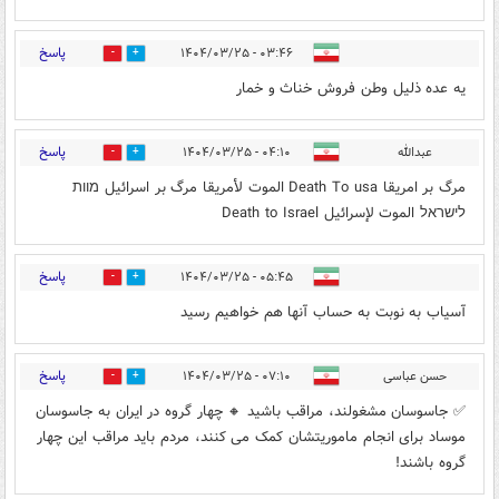
پاسخ
۰۳:۴۶ - ۱۴۰۴/۰۳/۲۵
0
3
یه عده ذلیل وطن فروش خناث و خمار
پاسخ
عبدالله
۰۴:۱۰ - ۱۴۰۴/۰۳/۲۵
0
2
مرگ بر امریقا Death To usa الموت لأمریقا مرگ بر اسرائیل מוות
לישראל الموت لإسرائیل Death to Israel
پاسخ
۰۵:۴۵ - ۱۴۰۴/۰۳/۲۵
0
3
آسیاب به نوبت به حساب آنها هم خواهیم رسید
پاسخ
حسن عباسی
۰۷:۱۰ - ۱۴۰۴/۰۳/۲۵
0
2
✅ جاسوسان مشغولند، مراقب باشید 🔸 چهار گروه در ایران به جاسوسان
موساد برای انجام ماموریتشان کمک می کنند، مردم باید مراقب این چهار
گروه باشند!