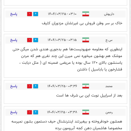
پاسخ
داریوش
۰۳:۱۰ - ۱۴۰۴/۰۳/۲۵
0
3
خاک بر سر وطن فروش بی غیرتشان مزدوران کثیف
پاسخ
س ح
۰۳:۱۵ - ۱۴۰۴/۰۳/۲۵
0
2
اینطوری که معلومه صهیونیست‌ها هم بدجوری هندی شدن میگن حتی
موشک هم بهشون میخوره نمی میرن این چند نفری هم که مردن
یاسنشون بالای ۱۲۰ سال بوده یا مریضی ضمینه ای ( مثل دیابت ،
فشارخون یا باباسیل ) داشتن
پاسخ
محمد
۰۳:۳۶ - ۱۴۰۴/۰۳/۲۵
0
2
بعد از اسراییل نوبت این بی شرف ها است
پاسخ
رحمن
۰۳:۳۸ - ۱۴۰۴/۰۳/۲۵
0
2
همشون خودفروخته و بیغیرتند اینترنشنال حیف دستمون بشون نمیرسه
مخصوصا هاشمیان دهن کجه آبرومون برده