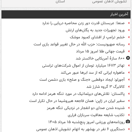
تشویش اذهان عمومی
استان
فا
آخرین اخبار
صنعا: عربستان قدرت دور زدن محاصره دریایی را ندارد
ورود تجهیزات جدید به یگان‌های ارتش
خشم ترامپ از افشای کمبود موشک
رسانه صهیونیست: حزب الله در حال تغییر قواعد بازی است
قیمت جهانی طلا امروز ۱۵ مرداد
۸۰۰ سازۀ آمریکایی خاکستر شد
تهاتر ۱۶۷۳ میلیارد تومان از اموال شرکت‌های تراستی
ماهواره ایرانی که از سد ابرها عبور می‌کند
آجورلو: ایجاد دوقطبی «جنگ و صلح‌» بازی دشمن است
کالابرگ ۳ گروه شارژ شد
پاکستان: تلاش‌های دیپلماتیک در مورد تنگه هرمز ادامه دارد
سفیر ایران در ژاپن: همان فاجعه هیروشیما در حال تکرار است
شنیده شدن صدای دو انفجار در نزدیکی تنگه هرمز
تکذیب شایعه معافیت سربازان فراری
روزنامه‌های ورزشی امروز پنج‌شنبه ۱۵ مرداد ۱۴۰۵
دستگیری ۶ نفر در بهشهر به اتهام تشویش اذهان عمومی