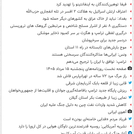
فیفا توهین‌کنندگان به اینفانتینو را تهدید کرد
اعتراف ارتش اسرائیل به هلاکت ۲ افسر در تله انفجاری حزب‌الله
بغداد: نباید از خاک عراق به کشورهای دیگر حمله شود
دستگیری ۸ نفر از اشرار مسلح شاخص و مرتبطین گروهک های تروریستی
درگیری لفظی ترامپ و هگزث بر سر کمبود ذخایر موشکی
دردسر جدید برای سرخپوشان
موج بارش‌های تابستانه در راه ۱۱ استان
ونس: ایرانی‌ها مذاکره‌کنندگان سرسختی هستند
ترامپ: توافق با ایران را ترجیح می‌دهم
صفحه نخست روزنامه‌های پنجشنبه ۱۵ مرداد ۱۴۰۵
راز مرگ مرد ۷۲ ساله در تهرانپارس فاش شد
قابی زیبا از قلعه بابک آذربایجان شرقی
ریزش پایگاه جدید ترامپ بافاصله‌گیری جوانان و اقلیت‌ها از جمهوری‌خواهان
نمایی زیبا از طبیعت بکر استان گیلان
کاهش شدید واردات نفت چین به دلیل جنگ علیه ایران
آهوی ایرانی
فریاد مردم «فدایی خامنه‌ای بودن» است
نشریه آمریکایی: روسیه قدرتمندترین ناوگان هوایی در کل اروپا را دارد
آغاز جنگ ایران برای پایان قدرت آمریکا بود