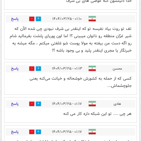
خدا ذلیلشون کنه عوضی های بی شرف
پاسخ
۰۱:۱۰ - ۱۴۰۴/۰۳/۲۵
0
5
تف تو روت بیاد نفیسه تو که اینقدر بی شرف نبودی چی شده الآن که
شیر غرٌان منطقه رو ناتوان میبینی ؟! اما اون پوریای پلشت بفرمائید شام
رو اگه دست من بیفته به مولا پوست شو غلفتی میکنم ، مگه میشه یه
خبرنگار یا مجری اینقدر پلید و بی وجود باشه ؟!
پاسخ
محسن
۰۱:۱۳ - ۱۴۰۴/۰۳/۲۵
0
3
کسی که از حمله به کشورش خوشحاله و خیانت می‌کنه یعنی
جلو‌چشماش...
پاسخ
هادی
۰۱:۱۷ - ۱۴۰۴/۰۳/۲۵
0
5
هر چی .... تو این شبکه داره کار می کنه
پاسخ
۰۱:۱۷ - ۱۴۰۴/۰۳/۲۵
2
4