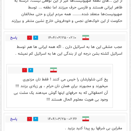
از این ...های نطفه صهیونیست‌ها غیر از این توقعی نیست، درسته به
ظاهر ایرانی هستند و فارسی حرف میزنند اما نطفه ... توسط
صهیونیست‌ها منعقد شده........ همه مردم ایران و حتی مخالفان
حکومت از این خوک‌های نجس و خودفروش خارج نشین متنفر و بیزارند
پاسخ
۰۲:۱۰ - ۱۴۰۴/۰۳/۲۵
0
4
عجب عشقی این ها به اسرائیل دارن . اگه همه ایرانی ها هم توسط
اسرائیل کشته بشن درجه ای از بندگی این ها به اسرائیل کم نمیشه .
0
0
پخ کنی شلوارشان را خیس می کنند ! فقط نان مزدوری
میخورند و مجبورند برای همان نان حرام ، ور زیادی بزنند !!!
آن احمقهائی که به حرفهای اینها گوش میدهند یک مشت بی
وجود بی هویت معلوم الحال هستند !!!
پاسخ
۰۲:۴۶ - ۱۴۰۴/۰۳/۲۵
0
4
مقراین بی شرفها رو پیدا کنید بزنید .