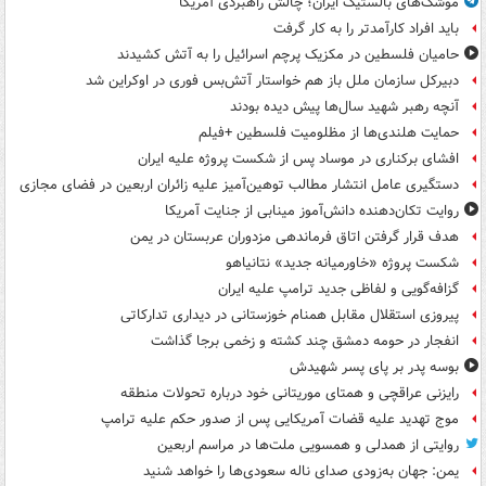
موشک‌های بالستیک ایران؛ چالش راهبردی آمریکا
باید افراد کارآمدتر را به کار گرفت
حامیان فلسطین در مکزیک پرچم اسرائیل را به آتش کشیدند
دبیرکل سازمان ملل باز هم خواستار آتش‌بس فوری در اوکراین شد
آنچه رهبر شهید سال‌ها پیش دیده بودند
حمایت هلندی‌ها از مظلومیت فلسطین +فیلم
افشای برکناری در موساد پس از شکست پروژه علیه ایران
دستگیری عامل انتشار مطالب توهین‌آمیز علیه زائران اربعین در فضای مجازی
روایت تکان‌دهنده دانش‌آموز مینابی از جنایت آمریکا
هدف قرار گرفتن اتاق‌ فرماندهی مزدوران عربستان در یمن
شکست پروژه «خاورمیانه جدید» نتانیاهو
گزافه‌گویی و لفاظی جدید ترامپ علیه ایران
پیروزی استقلال مقابل همنام خوزستانی در دیداری تدارکاتی
انفجار در حومه دمشق چند کشته و زخمی برجا گذاشت
بوسه‌ پدر بر پای پسر شهیدش
رایزنی عراقچی و همتای موریتانی خود درباره تحولات منطقه
موج تهدید علیه قضات آمریکایی پس از صدور حکم علیه ترامپ
روایتی از همدلی و همسویی ملت‌ها در مراسم اربعین
یمن: جهان به‌زودی صدای ناله سعودی‌ها را خواهد شنید