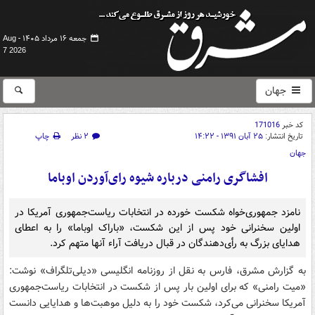
جمعه ۱۶ مرداد ۱۴۰۵ -
Aug
7 2026
جهان
کد خبر
171016
تاریخ انتشار:
۲۵ آبان ۱۳۹۱ - ۱۴:۲۲
۲ نظر
چاپ
جهان
افشاگری رامنی درباره شیوه رای‌آوردن اوباما
نامزد جمهوری‌خواه شکست خورده در انتخابات ریاست‌جمهوری آمریکا در
اولین سخنرانی خود پس از این شکست، «باراک اوباما» را به اعطای
هدایای بزرگ به رأی‌دهندگان در قبال دریافت آراء آنها متهم کرد.
به گزارش مشرق، فارس به نقل از روزنامه انگلیسی «دیلی‌تلگراف» نوشت:
«میت رامنی» که برای اولین بار پس از شکست در انتخابات ریاست‌جمهوری
آمریکا سخنرانی می‌کرد، شکست خود را به دلیل موهبت‌ها و هدایایی دانست