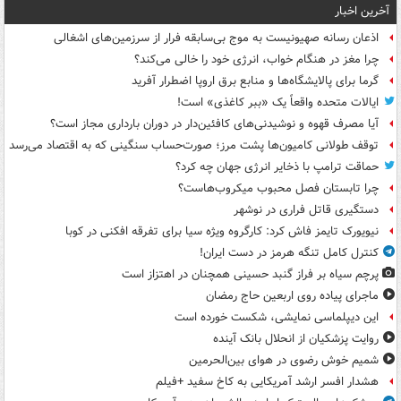
آخرین اخبار
اذعان رسانه صهیونیست به موج بی‌سابقه فرار از سرزمین‌های اشغالی
چرا مغز در هنگام خواب، انرژی خود را خالی می‌کند؟
گرما برای پالایشگاه‌ها و منابع برق اروپا اضطرار آفرید
ایالات متحده واقعاً یک «ببر کاغذی» است!
آیا مصرف قهوه و نوشیدنی‌های کافئین‌دار در دوران بارداری مجاز است؟
توقف طولانی کامیون‌ها پشت مرز؛ صورت‌حساب سنگینی که به اقتصاد می‌رسد
حماقت ترامپ با ذخایر انرژی جهان چه کرد؟
چرا تابستان فصل محبوب میکروب‌هاست؟
دستگیری قاتل فراری در نوشهر
نیویورک تایمز فاش کرد: کارگروه ویژه سیا برای تفرقه افکنی در کوبا
کنترل کامل تنگه هرمز در دست ایران!
پرچم سیاه بر فراز گنبد حسینی همچنان در اهتزاز است
ماجرای پیاده روی اربعین حاج رمضان
این دیپلماسی نمایشی، شکست خورده است
روایت پزشکیان از انحلال بانک آینده
شمیم خوش رضوی در هوای بین‌الحرمین
هشدار افسر ارشد آمریکایی به کاخ سفید +فیلم