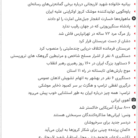
بیانیه خانواده شهید لاریجانی درباره برخی گمانه‌زنی‌های رسانه‌ای
یاوه‌گویی تولیدکننده موشک کروز اوکراینی علیه ایران
ماهواره‌ها خسارت انفجار جبل‌علی امارت را لو دادند
پادشاه سنگین‌وزنی که در جهان رقیب ندارد
راز مرگ مرد ۷۲ ساله در تهرانپارس فاش شد
دشان از دست عربستان فرار کرد
عربستان فرمانده ائتلاف دریایی چندملیتی را منصوب کرد
دستگیری ۸ نفر از اشرار مسلح شاخص و مرتبطین گروهک های تروریستی
۶ دستاورد بزرگ ایران در ۱۶۰ روز رهبری رهبر انقلاب
موج بارش‌های تابستانه در راه ۱۱ استان
دستگیری ۶ نفر در بهشهر به اتهام تشویش اذهان عمومی
درگیری لفظی ترامپ و هگزث بر سر کمبود ذخایر موشکی
ترامپ: همه چیز درباره ایران به طور استثنایی خوب پیش می‌رود
آهوی ایرانی
۸۰۰ سازۀ آمریکایی خاکستر شد
ونس: ایرانی‌ها مذاکره‌کنندگان سرسختی هستند
دردسر جدید برای سرخپوشان
«کمانِ پرنده» چینی برای شکار کروزها به ایران می‌آید
تکذیب ادعای «نحوه ردزنی محل استقرار شهید لاریجانی»