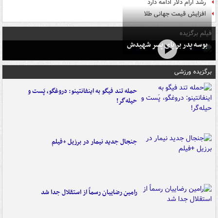
رشد آرام دلار ادامه دارد
افزایش قیمت جهانی طلا
فیلم برگزیده
بوسه‌ پدر بر پای پسر شهیدش
برگزیده ورزشی
حمله تند فیگو به اینفانتینو: دروغگو، پَست‌ و
حیله‌گر!
جنجال جدید نیمار در برزیل +فیلم
رامین رضاییان رسماً از استقلال جدا شد