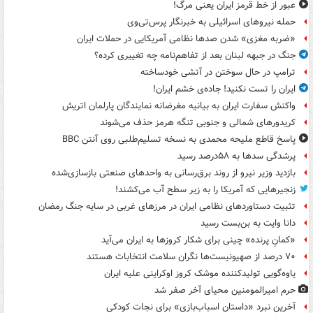
عبور از خط قرمز ایران یعنی مرگ!
حمله نیروهای اسرائیلی به خبرنگار پرس‌تی‌وی
«ضربه مغزی» شدن صدها نظامی آمریکایی در حملات ایران
جنگ در جبهه لبنان بعد از تفاهم‌نامه چه تغییری کرده؟
ترامپ در حال سوختن در آتشی خودساخته
ایران را تست نکنید! جاده‌ی خشم ایران!
واکنش سفارت ایران به بیانیه مغرضانه نمایندگان پارلمان اتریش
کریدورهای شمالی و جنوبی تنگه هرمز حذف می‌شوند
پاسخ قاطع ملیحه محمدی به نسخه تسلیم‌طلبی روی آنتن BBC
پرشدگی سدها به ۵۸درصد رسید
بازدید وزیر نیرو از روند برق‌رسانی به واحدهای صنعتی بازسازی‌شده
زنجیرهایی که آمریکا را به زیر سطح آب می‌کشند!
تثبیت دستاوردهای نظامی ایران در مرزهای غربی در سایه جنگ رمضان
دانا وایت به بن‌بست رسید
«کمانِ پرنده» چینی برای شکار کروزها به ایران می‌آید
۷۰ درصد از صهیونیست‌ها نگران سلامت انتخابات هستند
یاوه‌گویی تولیدکننده موشک کروز اوکراینی علیه ایران
حرم امیرالمومنین محیای آخر صفر شد
آخرین نبرد «داستان اسباب‌بازی» برای نجات کودکی