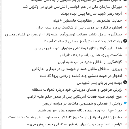
دبیرکل سازمان ملل باز هم خواستار آتش‌بس فوری در اوکراین شد
آنچه رهبر شهید سال‌ها پیش دیده بودند
حمایت هلندی‌ها از مظلومیت فلسطین +فیلم
افشای برکناری در موساد پس از شکست پروژه علیه ایران
دستگیری عامل انتشار مطالب توهین‌آمیز علیه زائران اربعین در فضای مجازی
روایت تکان‌دهنده دانش‌آموز مینابی از جنایت آمریکا
هدف قرار گرفتن اتاق‌ فرماندهی مزدوران عربستان در یمن
شکست پروژه «خاورمیانه جدید» نتانیاهو
گزافه‌گویی و لفاظی جدید ترامپ علیه ایران
پیروزی استقلال مقابل همنام خوزستانی در دیداری تدارکاتی
انفجار در حومه دمشق چند کشته و زخمی برجا گذاشت
بوسه‌ پدر بر پای پسر شهیدش
رایزنی عراقچی و همتای موریتانی خود درباره تحولات منطقه
موج تهدید علیه قضات آمریکایی پس از صدور حکم علیه ترامپ
روایتی از همدلی و همسویی ملت‌ها در مراسم اربعین
یمن: جهان به‌زودی صدای ناله سعودی‌ها را خواهد شنید
یونیفل: ارتش اسرائیل در یک روز ۱۱۳ توپ به جنوب لبنان شلیک کرده است
ترامپ: همه چیز درباره ایران به طور استثنایی خوب پیش می‌رود