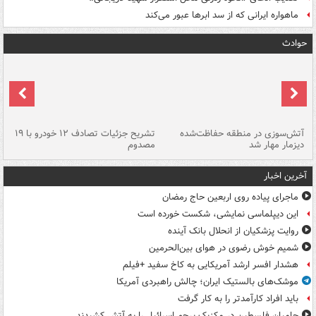
ماهواره ایرانی که از سد ابرها عبور می‌کند
حوادث
تصادف مرگبار در محور اهواز–شوش ۲
آتش‌سوزی در منطقه حفاظت‌شده
تشریح جزئیات تصادف ۱۲ خودرو با ۱۹
پا
دیزمار مهار شد
مصدوم
آخرین اخبار
ماجرای پیاده روی اربعین حاج رمضان
این دیپلماسی نمایشی، شکست خورده است
روایت پزشکیان از انحلال بانک آینده
شمیم خوش رضوی در هوای بین‌الحرمین
هشدار افسر ارشد آمریکایی به کاخ سفید +فیلم
موشک‌های بالستیک ایران؛ چالش راهبردی آمریکا
باید افراد کارآمدتر را به کار گرفت
حامیان فلسطین در مکزیک پرچم اسرائیل را به آتش کشیدند