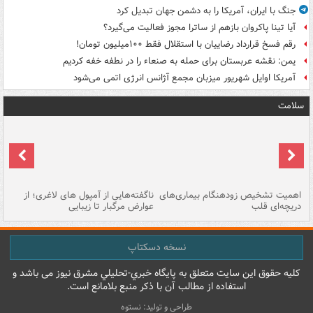
جنگ با ایران، آمریکا را به دشمن جهان تبدیل کرد
آیا تینا پاکروان بازهم از ساترا مجوز فعالیت می‌گیرد؟
رقم فسخ قرارداد رضاییان با استقلال فقط ۱۰۰میلیون تومان!
یمن: نقشه عربستان برای حمله به صنعاء را در نطفه خفه کردیم
آمریکا اوایل شهریور میزبان مجمع آژانس انرژی اتمی می‌شود
سلامت
اهمیت تشخیص زودهنگام بیماری‌های
ناگفته‌هایی از آمپول های لاغری؛ از
دریچه‌ای قلب
عوارض مرگبار تا زیبایی
تا
نسخه دسکتاپ
کليه حقوق اين سايت متعلق به پایگاه خبري-تحليلي مشرق نيوز می باشد و
استفاده از مطالب آن با ذکر منبع بلامانع است.
طراحی و تولید: نستوه