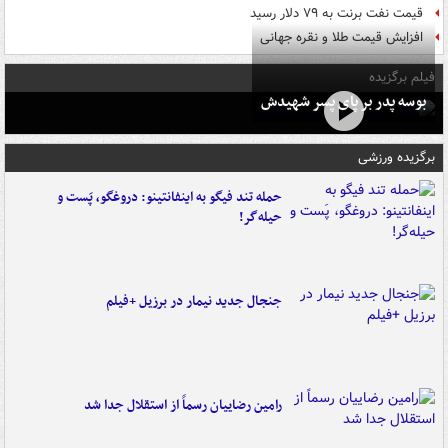
قیمت نفت برنت به ۷۹ دلار رسید
افزایش قیمت طلا و نقره جهانی
فیلم برگزیده
بوسه‌ پدر بر پای پسر شهیدش
برگزیده ورزشی
حمله تند فیگو به اینفانتینو: دروغگو، پَست‌ و
حیله‌گر!
جنجال جدید نیمار در برزیل +فیلم
رامین رضاییان رسماً از استقلال جدا شد