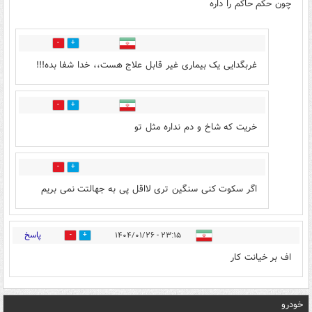
چون حکم حاکم را داره
1
0
غربگدایی یک بیماری غیر قابل علاج هست،، خدا شفا بده!!!
1
0
خریت که شاخ و دم نداره مثل تو
1
0
اگر سکوت کنی سنگین تری لااقل پی به جهالتت نمی بریم
پاسخ
۲۳:۱۵ - ۱۴۰۴/۰۱/۲۶
0
0
اف بر خیانت کار
خودرو