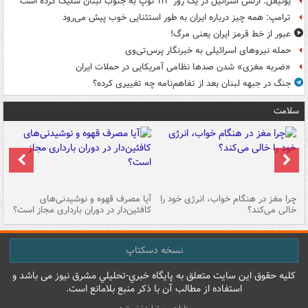
یونیفل: ارتش اسرائیل در یک روز ۱۱۳ توپ به جنوب لبنان شلیک کرده است
ترامپ: همه چیز درباره ایران به طور استثنایی خوب پیش می‌رود
عبور از خط قرمز ایران یعنی مرگ!
حمله نیروهای اسرائیلی به خبرنگار پرس‌تی‌وی
«ضربه مغزی» شدن صدها نظامی آمریکایی در حملات ایران
جنگ در جبهه لبنان بعد از تفاهم‌نامه چه تغییری کرده؟
سلامت
ت
چرا مغز در هنگام خواب، انرژی خود را
آیا مصرف قهوه و نوشیدنی‌های
چر
خالی می‌کند؟
کافئین‌دار در دوران بارداری مجاز است؟
می
نسخه دسکتاپ
کليه حقوق اين سايت متعلق به پایگاه خبري-تحليلي مشرق نيوز می باشد و
استفاده از مطالب آن با ذکر منبع بلامانع است.