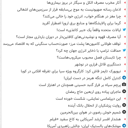
آثار مخرب مصرف الکل و سیگار در بروز بیماری‌ها
اذعان رسانه صهیونیست به موج بی‌سابقه فرار از سرزمین‌های اشغالی
چرا مغز در هنگام خواب، انرژی خود را خالی می‌کند؟
گرما برای پالایشگاه‌ها و منابع برق اروپا اضطرار آفرید
ایالات متحده واقعاً یک «ببر کاغذی» است!
آیا مصرف قهوه و نوشیدنی‌های کافئین‌دار در دوران بارداری مجاز است؟
توقف طولانی کامیون‌ها پشت مرز؛ صورت‌حساب سنگینی که به اقتصاد می‌رسد
حماقت ترامپ با ذخایر انرژی جهان چه کرد؟
چرا تابستان فصل محبوب میکروب‌هاست؟
دستگیری قاتل فراری در نوشهر
نیویورک تایمز فاش کرد: کارگروه ویژه سیا برای تفرقه افکنی در کوبا
کنترل کامل تنگه هرمز در دست ایران!
پرچم سیاه بر فراز گنبد حسینی همچنان در اهتزاز است
ماجرای پیاده روی اربعین حاج رمضان
این دیپلماسی نمایشی، شکست خورده است
روایت پزشکیان از انحلال بانک آینده
شمیم خوش رضوی در هوای بین‌الحرمین
هشدار افسر ارشد آمریکایی به کاخ سفید +فیلم
موشک‌های بالستیک ایران؛ چالش راهبردی آمریکا