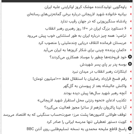
یاوه‌گویی تولیدکننده موشک کروز اوکراینی علیه ایران
بیانیه خانواده شهید لاریجانی درباره برخی گمانه‌زنی‌های رسانه‌ای
پادشاه سنگین‌وزنی که در جهان رقیب ندارد
۶ دستاورد بزرگ ایران در ۱۶۰ روز رهبری رهبر انقلاب
ترامپ: همه چیز درباره ایران به طور استثنایی خوب پیش می‌رود
عربستان فرمانده ائتلاف دریایی چندملیتی را منصوب کرد
«کمانِ پرنده» چینی برای شکار کروزها به ایران می‌آید
خود فروخته‌ها چطور با موساد همکاری می‌کردند؟
بوسه‌ پدر بر پای پسر شهیدش
ابتکارات رهبر انقلاب در میدان نبرد
رقم فسخ قرارداد رضاییان با استقلال فقط ۱۰۰میلیون تومان!
واکنش عالیشاه بعد از پیوستن به گل‌گهر
آنچه رهبر شهید سال‌ها پیش دیده بودند
تکذیب ادعای «نحوه ردزنی محل استقرار شهید لاریجانی»
آیا تینا پاکروان بازهم از ساترا مجوز فعالیت می‌گیرد؟
توقف طولانی کامیون‌ها پشت مرز؛ صورت‌حساب سنگینی که به اقتصاد می‌رسد
کویت دستور تعطیلی تنها مدرسه ایرانی را صادر کرد
پاسخ قاطع ملیحه محمدی به نسخه تسلیم‌طلبی روی آنتن BBC