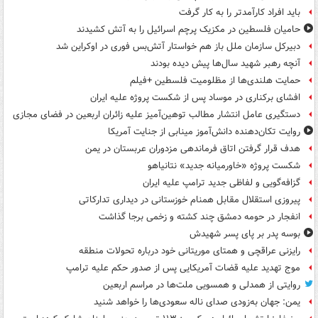
باید افراد کارآمدتر را به کار گرفت
حامیان فلسطین در مکزیک پرچم اسرائیل را به آتش کشیدند
دبیرکل سازمان ملل باز هم خواستار آتش‌بس فوری در اوکراین شد
آنچه رهبر شهید سال‌ها پیش دیده بودند
حمایت هلندی‌ها از مظلومیت فلسطین +فیلم
افشای برکناری در موساد پس از شکست پروژه علیه ایران
دستگیری عامل انتشار مطالب توهین‌آمیز علیه زائران اربعین در فضای مجازی
روایت تکان‌دهنده دانش‌آموز مینابی از جنایت آمریکا
هدف قرار گرفتن اتاق‌ فرماندهی مزدوران عربستان در یمن
شکست پروژه «خاورمیانه جدید» نتانیاهو
گزافه‌گویی و لفاظی جدید ترامپ علیه ایران
پیروزی استقلال مقابل همنام خوزستانی در دیداری تدارکاتی
انفجار در حومه دمشق چند کشته و زخمی برجا گذاشت
بوسه‌ پدر بر پای پسر شهیدش
رایزنی عراقچی و همتای موریتانی خود درباره تحولات منطقه
موج تهدید علیه قضات آمریکایی پس از صدور حکم علیه ترامپ
روایتی از همدلی و همسویی ملت‌ها در مراسم اربعین
یمن: جهان به‌زودی صدای ناله سعودی‌ها را خواهد شنید