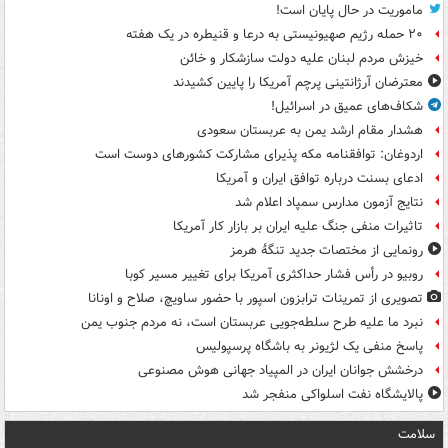
ماموریت در حال پایان است!
۲۰ حمله رژیم صهیونیستی به درعا و قنیطره در یک هفته
خیزش مردم لبنان علیه دولت سازشکار و خائن
معترضان آرژانتینی پرچم آمریکا را پایین کشیدند
شکاف‌های عمیق در اسرائیل!
هشدار مقام ارشد یمن به عربستان سعودی
اردوغان: توافقنامه مکه پذیرای مشارکت کشورهای دوست است
ادعای بسنت درباره توافق ایران و آمریکا
نتایج آزمون مدارس سمپاد اعلام شد
تاثیرات منفی جنگ علیه ایران بر بازار کار آمریکا
رونمایی از مختصات جدید تنگۀ هرمز
روبیو در رأس فشار حداکثری آمریکا برای تغییر مسیر کوبا
تصویری از تمرینات ترابزون اسپور با حضور ساویچ، صلاح و اونانا
نبرد ما علیه طرح سلطه‌جویی عربستان است، نه مردم جنوب یمن
پاسخ منفی یک لژیونر به باشگاه پرسپولیس
درخشش جوانان ایران در المپیاد جهانی هوش مصنوعی
پالایشگاه نفت اسلواکی منفجر شد
سلامت