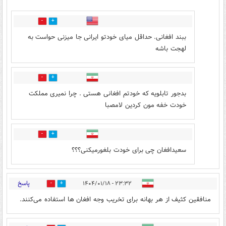
0
0
ببند افغانی. حداقل میای خودتو ایرانی جا میزنی حواست به
لهجت باشه
1
5
بدجور تابلویه که خودتم افغانی هستی . چرا نمیری مملکت
خودت خفه مون کردین لامصبا
0
0
سعیدافغان چی برای خودت بلغورمیکنی؟؟؟
پاسخ
۲۳:۳۲ - ۱۴۰۴/۰۱/۱۸
1
1
منافقین کثیف از هر بهانه برای تخریب وجه افغان ها استفاده می‌کنند.