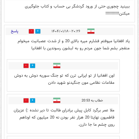
ببینید چجوری حتی از ورود گردشگر بی حساب و کتاب جلوگیری
میکنن!!!!!!!!!!!
پاسخ
۲۰:۲۶ - ۱۴۰۴/۰۱/۱۸
19
43
یاد افغانیا میوفتم فشارم میره بالای 20 و از شدت عصبانیت میخوام
منفجر بشم شما جون مردم رو به لبشون رسوندین با افغانیا
81
21
اون افغانیا از تو ایرانی ترن که تو جنگ سوریه دوش به دوش
مقامات نظامی مون جنگیدنو شهید دادن
خطاب به 20:53
3
11
ملا عمر برگرد کابل پیش برادرای طالبت تا دیر نشده :) عزیزان
فاطمیون نهایتا 20 هزار نفر بودن نه 20 میلیون که اوناهم
روی چشم ما جا دارن.