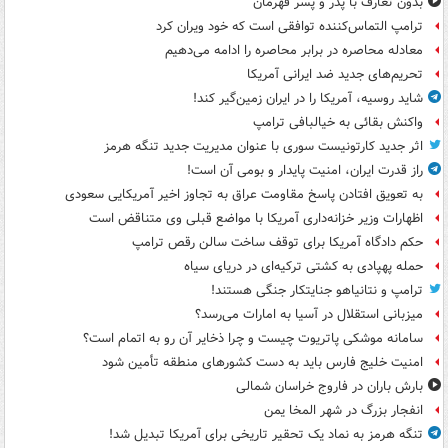
بدون تعارف با پدر و پسر قهرمان
ترامپ التماس‌کننده توافقی است که خود ویران کرد
معادله محاصره در برابر محاصره را ادامه می‌دهیم
تحریم‌های جدید ضد ایرانی آمریکا
شاید روسیه، آمریکا را در ایران زمین‌گیر کند!
واکنش بقائی به خیالبافی ترامپ
اثر جدید کارتونیست سوری با عنوان مدیریت جدید تنگه هرمز
راز قدرت ایران، امنیت پایدار و بومی آن است!
به تعویق افتادن پاسخ مقاومت عراق به تجاوز اخیر آمریکایی سعودی
اظهارات وزیر خزانه‌داری آمریکا با مواضع قبلی وی متناقض است
حکم دادگاه آمریکا برای توقف ساخت سالن رقص ترامپ
حمله پهپادی به کشتی ترکیه‌ای در دریای سیاه
ترامپ و نتانیاهو جنایتکار جنگی هستند!
میزبانی استقلال در آسیا به امارات می‌رسد؟
سامانه موشکی پاتریوت چیست و چرا ذخایر آن رو به اتمام است؟
امنیت خلیج فارس باید به دست کشورهای منطقه تأمین شود
بارش باران در فاروج خراسان شمالی
انفجار بزرگ در شهر المخا یمن
تنگه هرمز به نماد یک تحقیر تاریخی برای آمریکا تبدیل شد!