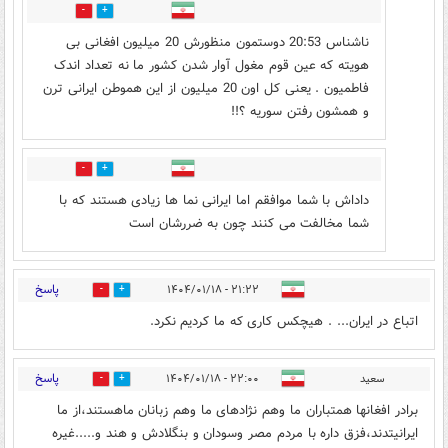
1
8
ناشناس 20:53 دوستمون منظورش 20 میلیون افغانی بی
هویته که عین قوم مغول آوار شدن کشور ما نه تعداد اندک
فاطمیون . یعنی کل اون 20 میلیون از این هموطن ایرانی ترن
و همشون رفتن سوریه ؟!!
0
0
داداش با شما موافقم اما ایرانی نما ها زیادی هستند که با
شما مخالفت می کنند چون به ضررشان است
پاسخ
۲۱:۲۲ - ۱۴۰۴/۰۱/۱۸
1
8
اتباع در ایران... . هیچکس کاری که ما کردیم نکرد.
پاسخ
سعید
۲۲:۰۰ - ۱۴۰۴/۰۱/۱۸
13
4
برادر افغانها همتباران ما وهم نژادهای ما وهم زبانان ماهستند،از ما
ایرانیتدند،فزق داره با مردم مصر وسودان و بنگلادش و هند و.....غیره