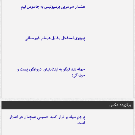
هشدار سرمربی پرسپولیس به جاسوس تیم
پیروزی استقلال مقابل همنام خوزستانی
حمله تند فیگو به اینفانتینو: دروغگو، پَست‌ و
حیله‌گر!
برگزیده عکس
پرچم سیاه بر فراز گنبد حسینی همچنان در اهتزاز
است