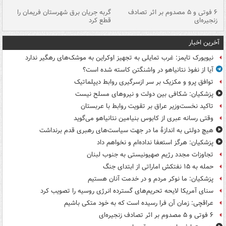
۶ فوتی و ۵ مصدوم بر اثر تصادف
گربه جریان برق شهرستان فریمان را
رگ
زنجیره‌ای
قطع کرد
آخرین اخبار
نیویورک تایمز: غرب تمایلی به تجهیز اوکراین به موشک‌های رهگیر ندارد
آیا از نفوذ نتانیاهو در واشنگتن کاسته شده است؟
توافق پرو و مکزیک بر سر ازسرگیری روابط دیپلماتیک
پزشکیان: شکافی بین دولت و نیروهای مسلح نیست
تاکید نخست‌وزیر عراق بر تقویت روابط با عربستان
وقتی رسانه عبری از کابوس بنیامین نتانیاهو می‌گوید
هیچ دولتی به اندازۀ ما در جهت سیاست‌های رهبری قدم برنداشت
پزشکیان: هرگز استعفا نداده‌ام و نخواهم داد
تجاوزات مجدد رژیم صهیونیستی به جنوب لبنان
حمله به ۱۵ نفتکش‌ اماراتی از ابتدای جنگ
پزشکیان: ما نوکر مردم و در خدمت آنان هستیم
سنای آمریکا لایحه تحریم‌های گسترده انرژی روسیه را تصویب کرد
عراقچی: زمان آن فرا رسیده است که به خود متکی باشیم
۶ فوتی و ۵ مصدوم بر اثر تصادف زنجیره‌ای