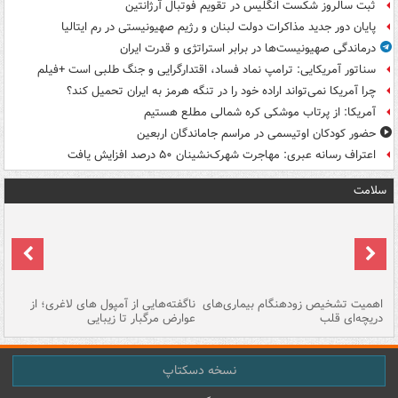
ثبت سالروز شکست انگلیس در تقویم فوتبال آرژانتین
پایان دور جدید مذاکرات دولت لبنان و رژیم صهیونیستی در رم ایتالیا
درماندگی صهیونیست‌ها در برابر استراتژی و قدرت ایران
سناتور آمریکایی: ترامپ نماد فساد، اقتدارگرایی و جنگ طلبی است +فیلم
چرا آمریکا نمی‌تواند اراده خود را در تنگه هرمز به ایران تحمیل کند؟
آمریکا: از پرتاب موشکی کره شمالی مطلع هستیم
حضور کودکان اوتیسمی در مراسم جاماندگان اربعین
اعتراف رسانه عبری: مهاجرت شهرک‌نشینان ۵۰ درصد افزایش یافت
سلامت
اهمیت تشخیص زودهنگام بیماری‌های
ناگفته‌هایی از آمپول های لاغری؛ از
دریچه‌ای قلب
عوارض مرگبار تا زیبایی
تا
نسخه دسکتاپ