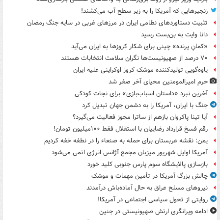
زنجیرهایی که آمریکا را به زیر سطح آب می‌کشند!
تثبیت دستاوردهای نظامی ایران در مرزهای غربی در سایه جنگ رمضان
دانا وایت به بن‌بست رسید
«کمانِ پرنده» چینی برای شکار کروزها به ایران می‌آید
۷۰ درصد از صهیونیست‌ها نگران سلامت انتخابات هستند
یاوه‌گویی تولیدکننده موشک کروز اوکراینی علیه ایران
حرم امیرالمومنین محیای آخر صفر شد
آخرین نبرد «داستان اسباب‌بازی» برای نجات کودکی
جنگ با ایران، آمریکا را به دشمن جهان تبدیل کرد
آیا تینا پاکروان بازهم از ساترا مجوز فعالیت می‌گیرد؟
رقم فسخ قرارداد رضاییان با استقلال فقط ۱۰۰میلیون تومان!
یمن: نقشه عربستان برای حمله به صنعاء را در نطفه خفه کردیم
آمریکا اوایل شهریور میزبان مجمع آژانس انرژی اتمی می‌شود
بازسازی پالایشگاه سوم پارس جنوبی کلید خورد
چالش بزرگ آمریکا در تأمین مهمات و موشک
نیروهای مسلح عراق به حال آماده‌باش درآمدند
روایتی از تحول سیاسی اجتماعی در آمریکا!
ادامه ویرانگری ارتش صهیونیستی در جنین