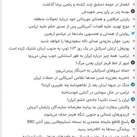
انفجار در حومه دمشق چند کشته و زخمی برجا گذاشت
بوسه‌ پدر بر پای پسر شهیدش
رایزنی عراقچی و همتای موریتانی خود درباره تحولات منطقه
موج تهدید علیه قضات آمریکایی پس از صدور حکم علیه ترامپ
روایتی از همدلی و همسویی ملت‌ها در مراسم اربعین
یمن: جهان به‌زودی صدای ناله سعودی‌ها را خواهد شنید
یونیفل: ارتش اسرائیل در یک روز ۱۱۳ توپ به جنوب لبنان شلیک کرده است
ترامپ: همه چیز درباره ایران به طور استثنایی خوب پیش می‌رود
عبور از خط قرمز ایران یعنی مرگ!
حمله نیروهای اسرائیلی به خبرنگار پرس‌تی‌وی
«ضربه مغزی» شدن صدها نظامی آمریکایی در حملات ایران
جنگ در جبهه لبنان بعد از تفاهم‌نامه چه تغییری کرده؟
ترامپ در حال سوختن در آتشی خودساخته
ایران را تست نکنید! جاده‌ی خشم ایران!
واکنش سفارت ایران به بیانیه مغرضانه نمایندگان پارلمان اتریش
کریدورهای شمالی و جنوبی تنگه هرمز حذف می‌شوند
پاسخ قاطع ملیحه محمدی به نسخه تسلیم‌طلبی روی آنتن BBC
پرشدگی سدها به ۵۸درصد رسید
بازدید وزیر نیرو از روند برق‌رسانی به واحدهای صنعتی بازسازی‌شده