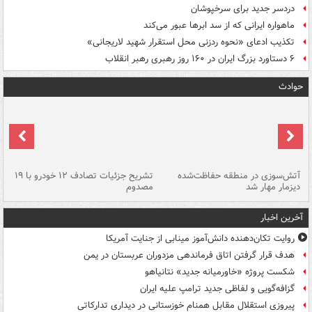
دردسر جدید برای سرخپوشان
ماهواره ایرانی که از سد ابرها عبور می‌کند
تکذیب ادعای «نحوه ردزنی محل استقرار شهید لاریجانی»
۶ دستاورد بزرگ ایران در ۱۶۰ روز رهبری رهبر انقلاب
حوادث
تصادف مرگبار در محور اهواز–شوش ۲
آتش‌سوزی در منطقه حفاظت‌شده
تشریح جزئیات تصادف ۱۲ خودرو با ۱۹
پا
دیزمار مهار شد
مصدوم
آخرین اخبار
روایت تکان‌دهنده دانش‌آموز مینابی از جنایت آمریکا
هدف قرار گرفتن اتاق‌ فرماندهی مزدوران عربستان در یمن
شکست پروژه «خاورمیانه جدید» نتانیاهو
گزافه‌گویی و لفاظی جدید ترامپ علیه ایران
پیروزی استقلال مقابل همنام خوزستانی در دیداری تدارکاتی