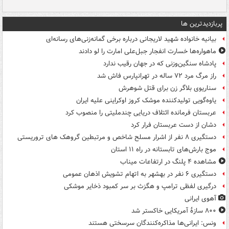
پربازدیدترین ها
بیانیه خانواده شهید لاریجانی درباره برخی گمانه‌زنی‌های رسانه‌ای
ماهواره‌ها خسارت انفجار جبل‌علی امارت را لو دادند
پادشاه سنگین‌وزنی که در جهان رقیب ندارد
راز مرگ مرد ۷۲ ساله در تهرانپارس فاش شد
سناریوی بلاگر زن برای قتل شوهرش
یاوه‌گویی تولیدکننده موشک کروز اوکراینی علیه ایران
عربستان فرمانده ائتلاف دریایی چندملیتی را منصوب کرد
دشان از دست عربستان فرار کرد
دستگیری ۸ نفر از اشرار مسلح شاخص و مرتبطین گروهک های تروریستی
موج بارش‌های تابستانه در راه ۱۱ استان
مشاهده ۴ پلنگ در ارتفاعات میناب
دستگیری ۶ نفر در بهشهر به اتهام تشویش اذهان عمومی
درگیری لفظی ترامپ و هگزث بر سر کمبود ذخایر موشکی
آهوی ایرانی
۸۰۰ سازۀ آمریکایی خاکستر شد
ونس: ایرانی‌ها مذاکره‌کنندگان سرسختی هستند