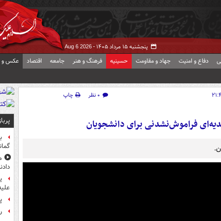
پنجشنبه ۱۵ مرداد ۱۴۰۵ -
Aug 6 2026
ی
دفاع و امنیت
جهاد و مقاومت
حسینیه
فرهنگ و هنر
جامعه
اقتصاد
عکس و ف
۰ نظر
چاپ
پربا
هدیه‌ای فراموش‌نشدنی برای دانشجویان
ب
گمان
ن.
م
دادن
ی
علیه
پ
راز