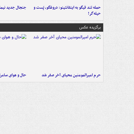
حمله تند فیگو به اینفانتینو: دروغگو، پَست‌ و
جنجال جدید نیمار
حیله‌گر!
برگزیده عکس
حرم امیرالمومنین محیای آخر صفر شد
حال و هوای سامرا 