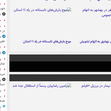
ت
خوب
ع
ح
«
در ح
ج
۶ نفر در بهشهر به اتهام تشویش
موج بارش‌های تابستانه در راه ۱۱ استان
تغیی
ت
ا
و
نمای
ک
می‌ش
پ
تسلی
پر
ب
صنعت
ز