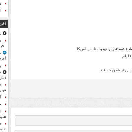
م
ا
آخری
ش
ه
+فیل
لاح هسته‌ای و تهدید نظامی آمریکا
م
+فیلم
آمری
ب
ل بی‌اثر شدن هستند
ح
آتش
د
فوری
آ
ح
ا
علیه
د
علیه