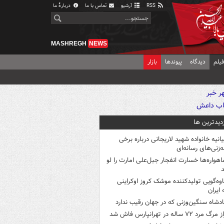
RSS
آرشیو
تماس با ما
دربارهٔ ما
MASHREGH
NEWS
یلم
دیدگاه
پیوندها
بازار
زدیدترین ها
یانیه خانواده شهید لاریجانی درباره برخی
ه‌زنی‌های رسانه‌ای
اهواره‌ها خسارت انفجار جبل‌علی امارت را لو
د
اوه‌گویی تولیدکننده موشک کروز اوکراینی
 ایران
ادشاه سنگین‌وزنی که در جهان رقیب ندارد
 مرگ مرد ۷۲ ساله در تهرانپارس فاش شد