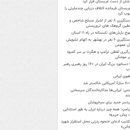
شان از دست عربستان فرار کرد
ربستان فرمانده ائتلاف دریایی چندملیتی را
وب کرد
دستگیری ۸ نفر از اشرار مسلح شاخص و
بطین گروهک های تروریستی
وج بارش‌های تابستانه در راه ۱۱ استان
دستگیری ۶ نفر در بهشهر به اتهام تشویش
ن عمومی
رگیری لفظی ترامپ و هگزث بر سر کمبود
ر موشکی
۶ دستاورد بزرگ ایران در ۱۶۰ روز رهبری رهبر
اب
هوی ایرانی
ازۀ آمریکایی خاکستر شد
نس: ایرانی‌ها مذاکره‌کنندگان سرسختی
ند
ردسر جدید برای سرخپوشان
رامپ: همه چیز درباره ایران به طور استثنایی
 پیش می‌رود
کذیب ادعای «نحوه ردزنی محل استقرار شهید
جانی»