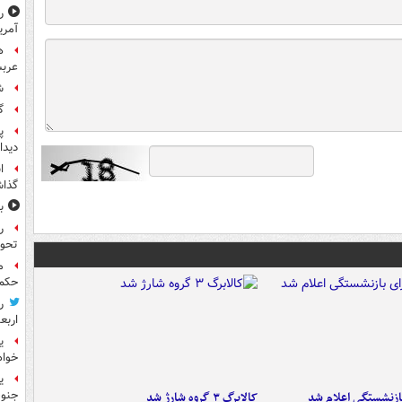
ر
آمری
ه
عربس
ش
گ
پ
دیدا
ا
گذا
ب
ر
تحو
م
حکم 
ر
اربع
ی
خواه
جنوب
ازنشستگی اعلام شد
کالابرگ ۳ گروه شارژ شد