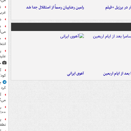
می‌ک
 در برزیل +فیلم
رامین رضاییان رسماً از استقلال جدا شد
ت
غربی
د
«
می‌آ
انتخ
ی
علیه
ح
آ
بعد از ایام اربعین
آهوی ایرانی
کود
ج
کرد
آ
می‌گ
ر
۱۰۰میلیون تومان!
ی
نطفه