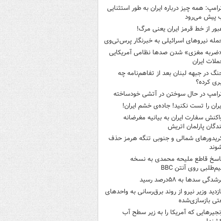
رامپ: همه چیز درباره ایران به طور استثنایی
 پیش می‌رود
بور از خط قرمز ایران یعنی مرگ!
مله نیروهای اسرائیلی به خبرنگار پرس‌تی‌وی
ضربه مغزی» شدن صدها نظامی آمریکایی
ملات ایران
نگ در جبهه لبنان بعد از تفاهم‌نامه چه
ری کرده؟
رامپ در حال سوختن در آتشی خودساخته
یران را تست نکنید! جاده‌ی خشم ایران!
اکنش سفارت ایران به بیانیه مغرضانه
ندگان پارلمان اتریش
ریدورهای شمالی و جنوبی تنگه هرمز حذف
وند
اسخ قاطع ملیحه محمدی به نسخه
م‌طلبی روی آنتن BBC
شدگی سدها به ۵۸درصد رسید
ازدید وزیر نیرو از روند برق‌رسانی به واحدهای
ی بازسازی‌شده
نجیرهایی که آمریکا را به زیر سطح آب