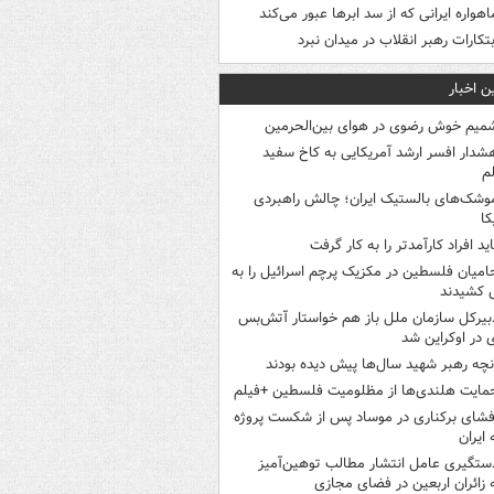
اهواره ایرانی که از سد ابرها عبور می‌کند
بتکارات رهبر انقلاب در میدان نبرد
ن اخبار
میم خوش رضوی در هوای بین‌الحرمین
شدار افسر ارشد آمریکایی به کاخ سفید
م
وشک‌های بالستیک ایران؛ چالش راهبردی
کا
اید افراد کارآمدتر را به کار گرفت
امیان فلسطین در مکزیک پرچم اسرائیل را به
 کشیدند
بیرکل سازمان ملل باز هم خواستار آتش‌بس
 در اوکراین شد
نچه رهبر شهید سال‌ها پیش دیده بودند
مایت هلندی‌ها از مظلومیت فلسطین +فیلم
فشای برکناری در موساد پس از شکست پروژه
 ایران
ستگیری عامل انتشار مطالب توهین‌آمیز
 زائران اربعین در فضای مجازی