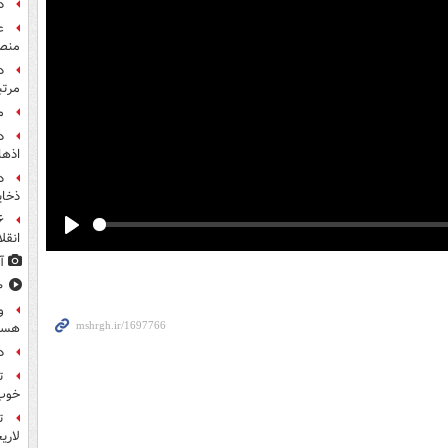
د
ع
منص
مرت
م
اذها
د
ذخای
انقل
Play
آ
۸۰۰ س
و
هست
د
ت
خوب
ت
لاری