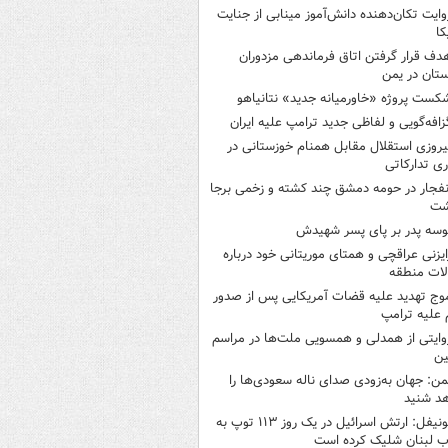
وایت تکان‌دهنده دانش‌آموز مینابی از جنایت
کا
دف قرار گرفتن اتاق‌ فرماندهی مزدوران
تان در یمن
کست پروژه «خاورمیانه جدید» نتانیاهو
زافه‌گویی و لفاظی جدید ترامپ علیه ایران
یروزی استقلال مقابل همنام خوزستانی در
ری تدارکاتی
نفجار در حومه دمشق چند کشته و زخمی برجا
شت
وسه‌ پدر بر پای پسر شهیدش
ایزنی عراقچی و همتای موریتانی خود درباره
لات منطقه
وج تهدید علیه قضات آمریکایی پس از صدور
علیه ترامپ
وایتی از همدلی و همسویی ملت‌ها در مراسم
ین
من: جهان به‌زودی صدای ناله سعودی‌ها را
د شنید
یونیفل: ارتش اسرائیل در یک روز ۱۱۳ توپ به
 لبنان شلیک کرده است