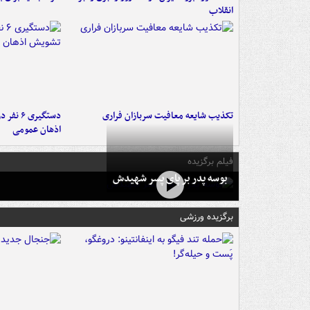
انقلاب
تکذیب شایعه معافیت سربازان فراری
دستگیری 
اذهان عمومی
فیلم برگزیده
بوسه‌ پدر بر پای پسر شهیدش
برگزیده ورزشی