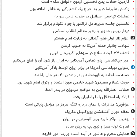
گاردین: حملات یمن نخستین آزمون «توافق مکه» است
واکنش علیرضا دبیر به اخراج یک کشتی‌گیر به خاطر اضافه وزن
عملیات تهاجمی اسرائیل در جنوب غربی سوریه
نخستین جلسه مدیرعامل تراکتور با جواد نکونام برگزار شد
دیدار رییس جمهور با رهبر معظم انقلاب اسلامی
اعزام زائر اولی‌های آبادانی به زیارت امام هشتم
شهادت جانباز حمله آمریکا به جنوب کرمان
کشف ۳۳ قبضه سلاح در مرزهای آذربایجان غربی
امیر جهانشاهی: پای نظامی آمریکایی به ایران باز شود آن را قطع می‌کنیم
رسوایی دیپلماسی آمریکا در برابر ایران توسط بلاگر آمریکایی!
حمله مسلحانه به قهوه‌خانه‌ای در زاهدان؛ ۲ نفر جان باختند
حجت‌الاسلام سعیدی: شهید خادمی مورد اعتماد و وثوق امام شهید بود
حملات انصارالله یمن به مواضع مزدوران در بندر المخا
فولاد راه استقلال را با رضاییان رفت
عراقچی: مذاکرات با عمان درباره تنگه هرمز در مراحل پایانی است
لحظه فوران آتشفشان پوپوکتپتل مکزیک
بهترین مراکز خرید ورق آلومینیوم در ایران
تفاوت لوله سبز و نیوپایپ به زبان ساده
همایش محرم و عاشورا در آینه اسناد وزارت امور خارجه