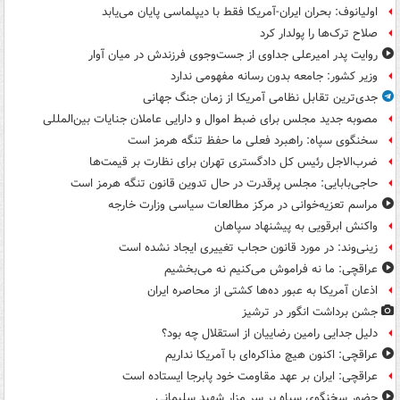
اولیانوف: بحران ایران-آمریکا فقط با دیپلماسی پایان می‌یابد
صلاح ترک‌ها را پولدار کرد
روایت پدر امیرعلی جداوی از جست‌وجوی فرزندش در میان آوار
وزیر کشور: جامعه بدون رسانه مفهومی ندارد
جدی‌ترین تقابل نظامی آمریکا از زمان جنگ جهانی
مصوبه جدید مجلس برای ضبط اموال و دارایی عاملان جنایات بین‌المللی
سخنگوی سپاه: راهبرد فعلی ما حفظ تنگه هرمز است
ضرب‌الاجل رئیس کل دادگستری تهران برای نظارت بر قیمت‌ها
حاجی‌بابایی: مجلس پرقدرت در حال تدوین قانون تنگه هرمز است
مراسم تعزیه‌خوانی در مرکز مطالعات سیاسی وزارت خارجه
واکنش ابرقویی به پیشنهاد سپاهان
زینی‌وند: در مورد قانون حجاب تغییری ایجاد نشده است
عراقچی: ما نه فراموش می‌کنیم نه می‌بخشیم
اذعان آمریکا به عبور ده‌ها کشتی از محاصره ایران
جشن برداشت انگور در ترشیز
دلیل جدایی رامین رضاییان از استقلال چه بود؟
عراقچی: اکنون هیچ مذاکره‌ای با آمریکا نداریم
عراقچی: ایران بر عهد مقاومت خود پابرجا ایستاده است
حضور سخنگوی سپاه بر سر مزار شهید سلیمانی