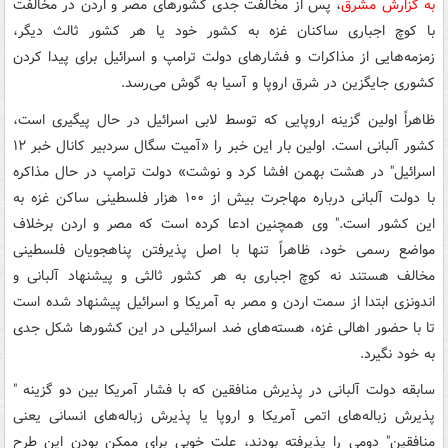
به گزارش مشرق
، پس از مخالفت جدی کشورهای مصر و اردن در مخالفت
با کوچ اجباری ساکنان غزه به کشور خود یا هر کشور ثالث دیگر،
زمزمه‌هایی از مذاکرات و فشارهای دولت ترامپ و اسرائیل برای پیدا کردن
کشوری جایگزین در شرق اروپا و آسیا به گوش می‌رسد.
ظاهراً اولین گزینه اروپایی که توسط لابی اسرائیل در حال پیگیری است،
کشور آلبانی است. اولین بار این خبر را «آمیت سگال سردبیر کانال خبر ۱۲
اسرائیل" در هشت بهمن افشا کرد و نوشت» دولت ترامپ در حال مذاکره
با دولت آلبانی درباره مهاجرت بیش از ۱۰۰ هزار فلسطینی ساکن غزه به
این کشور است." وی همچنین ادعا کرده است که مصر و اردن برخلاف
مواضع رسمی خود، ظاهراً تنها با اصل پذیرفتن پناهجویان فلسطینی
مخالف هستند نه کوچ اجباری به هر کشور ثالثی و پیشنهاد آلبانی و
اندونزی ابتدا از سمت اردن و مصر به آمریکا و اسرائیل پیشنهاد شده است
تا با حضور اهالی غزه، هسته‌های ضد اسرائیلی در این کشورها شکل جدی
به خود نگیرد.
سابقه دولت آلبانی در پذیرش منافقین که با فشار آمریکا بین دو گزینه "
پذیرش زباله‌های اتمی آمریکا و اروپا یا پذیرش زباله‌های انسانی یعنی
منافقین" دومی را پذیرفته بودند، علت خوبی برای ممکن بودن این طرح