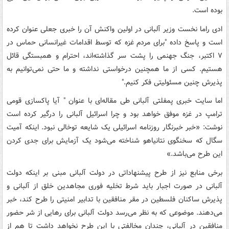
بوده است.
ادی راما نخست وزیر آلبانی در اولین واکنش آن را خبری جعلی عنوان کرده
است و پاسخ داده "برای مردم غزه که توسط اقدامات غیرانسانی حماس در
۷ اکتبر، جنگ جهنمی را پشت سر گذاشته‌اند، احترام و همبستگی قائل
هستیم. کسی از ما همچنین درخواستی نداشته و ما حتی نمی‌توانیم به
پذیرش چنین مسئولیتی فکر کنیم."
اما سایت خبری پمفلتی آلبانی طی مقاله‌ای با عنوان " آیا پاکسازی قومی
ترامپ در غزه موفق خواهد بود و چرا اسرائیل آلبانی را درگیر کرده است
نوشت: «خبر خبرنگار روزنامه اسرائیلی یک شایعه توخالی نبود. اینکه آمیت
سگال که سخنگوی نتانیاهو شناخته می‌شود یک آزمایش برای جدی کردن
این طرح می‌باشد.»
برخی منابع نیز از طرح پیشنهاداتی در دولت آلبانی مبنی بر اینکه دولت
آلبانی در صورت اجبار باید شرط تخلیه فوری مجاهدین خلق از آلبانی و
پذیرش ساکنان فلسطین در مقر منافقین با تدابیر امنیتی را طرح کند، خبر
می‌دهند. موضوعی که به نظر می‌رسد دولت آلبانی برای رهایی از شر حضور
منافقین در آلبانی، چندان مخالفتی با این طرح نخواهد داشت تا هم از