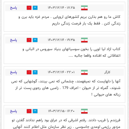
پاسخ
۱۸:۲۵ - ۱۴۰۳/۱۲/۱۴
3
0
کاش ما رو هم بذارن بریم کشورهای اروپایی . مردم غزه باید برن و
زندگی کنن . فقط یک بار فرصت زندگی داریم
پاسخ
۱۹:۳۵ - ۱۴۰۳/۱۲/۱۴
0
1
کتاب ازاد لیا اوپی را بخون سوسیاتهای بنیاد سوروس در البانی و
اتفاقاتی که افتاده واقعا جالبه ....
پاسخ
کارگر
۲۲:۰۱ - ۱۴۰۳/۱۲/۱۴
0
1
آنها را دلهایست که نمیفهمند، چشمانی که نمی بینند، گوشهایی که نمی
شنوند، گمراه تر از حیوان - اعراف 179 . زامبی های رجوی پست تر از
زباله های حیوانی !
پاسخ
۱۶:۲۰ - ۱۴۰۳/۱۲/۱۵
0
1
فرزندم را فریب دادند. رفتم اشرفی که در عراق بود راهم ندادند گفتن تو
مزدور رژیمی اومدی جاسوسی . زیر نظر سازمان ملل اعلام کنند آنهایی