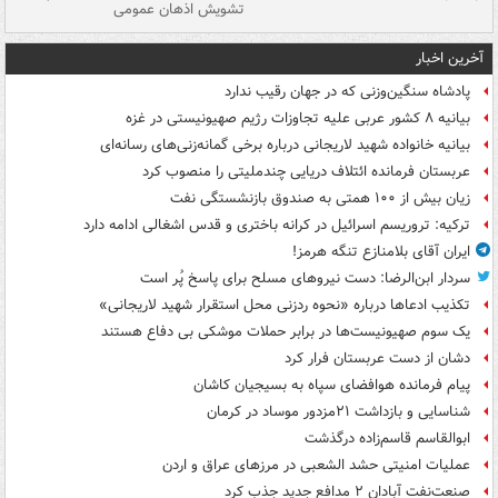
تشویش اذهان عمومی
اس
آخرین اخبار
پادشاه سنگین‌وزنی که در جهان رقیب ندارد
بیانیه ۸ کشور عربی علیه تجاوزات رژیم صهیونیستی در غزه
بیانیه خانواده شهید لاریجانی درباره برخی گمانه‌زنی‌های رسانه‌ای
عربستان فرمانده ائتلاف دریایی چندملیتی را منصوب کرد
زیان بیش از ۱۰۰ همتی به صندوق‌ بازنشستگی نفت
ترکیه: تروریسم اسرائیل در کرانه باختری و قدس اشغالی ادامه دارد
ایران آقای بلامنازع تنگه هرمز!
سردار ابن‌الرضا: دست نیروهای مسلح برای پاسخ پُر است
تکذیب ادعاها درباره «نحوه ردزنی محل استقرار شهید لاریجانی»
یک‌ سوم صهیونیست‌ها در برابر حملات موشکی بی دفاع هستند
دشان از دست عربستان فرار کرد
پیام فرمانده هوافضای سپاه به بسیجیان کاشان
شناسایی و بازداشت ۲۱مزدور موساد در کرمان
ابوالقاسم قاسم‌زاده درگذشت
عملیات امنیتی حشد الشعبی در مرزهای عراق و اردن
صنعت‌نفت آبادان ۲ مدافع جدید جذب کرد