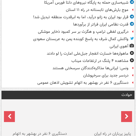
شبیه‌سازی حمله به پایگاه نیروهای دلتا فورس آمریکا
موج بارش‌های تابستانه در راه ۱۱ استان
قرار بود ایران به زانو درآید، اما به ابرقدرت منطقه تبدیل شد!
قدرت نظامی ایران فراتر از برآوردها
درگیری لفظی ترامپ و هگزث بر سر کمبود ذخایر موشکی
واکنش کمال شرف به پاسخ کوبنده یمن به عربستان سعودی
آهوی ایرانی
ماهواره‌ها خسارت انفجار جبل‌علی امارت را لو دادند
مشاهده ۴ پلنگ در ارتفاعات میناب
ونس: ایرانی‌ها مذاکره‌کنندگان سرسختی هستند
دردسر جدید برای سرخپوشان
دستگیری ۶ نفر در بهشهر به اتهام تشویش اذهان عمومی
حوادث
ن
پاییز پرباران در راه ایران
دستگیری ۶ نفر در بهشهر به اتهام