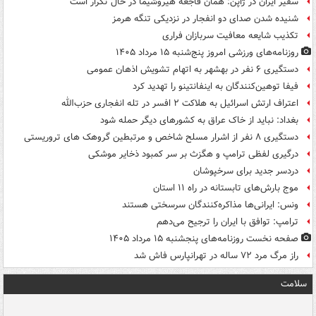
سفیر ایران در ژاپن: همان فاجعه هیروشیما در حال تکرار است
شنیده شدن صدای دو انفجار در نزدیکی تنگه هرمز
تکذیب شایعه معافیت سربازان فراری
روزنامه‌های ورزشی امروز پنج‌شنبه ۱۵ مرداد ۱۴۰۵
دستگیری ۶ نفر در بهشهر به اتهام تشویش اذهان عمومی
فیفا توهین‌کنندگان به اینفانتینو را تهدید کرد
اعتراف ارتش اسرائیل به هلاکت ۲ افسر در تله انفجاری حزب‌الله
بغداد: نباید از خاک عراق به کشورهای دیگر حمله شود
دستگیری ۸ نفر از اشرار مسلح شاخص و مرتبطین گروهک های تروریستی
درگیری لفظی ترامپ و هگزث بر سر کمبود ذخایر موشکی
دردسر جدید برای سرخپوشان
موج بارش‌های تابستانه در راه ۱۱ استان
ونس: ایرانی‌ها مذاکره‌کنندگان سرسختی هستند
ترامپ: توافق با ایران را ترجیح می‌دهم
صفحه نخست روزنامه‌های پنجشنبه ۱۵ مرداد ۱۴۰۵
راز مرگ مرد ۷۲ ساله در تهرانپارس فاش شد
سلامت