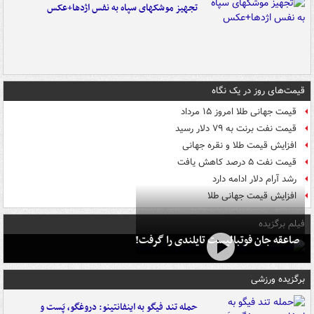
تجهیز موشکهای سپاه به نفس اژدها+عکس
قیمت‌های روز در یک نگاه
قیمت جهانی طلا امروز ۱۵ مرداد
قیمت نفت برنت به ۷۹ دلار رسید
افزایش قیمت طلا و نقره جهانی
قیمت نفت ۵ درصد کاهش یافت
رشد آرام دلار ادامه دارد
افزایش قیمت جهانی طلا
فیلم برگزیده
صاعقه جان فوتبالیست تایلندی را گرفت!
برگزیده ورزشی
حمله تند فیگو به اینفانتینو: دروغگو، پَست‌ و