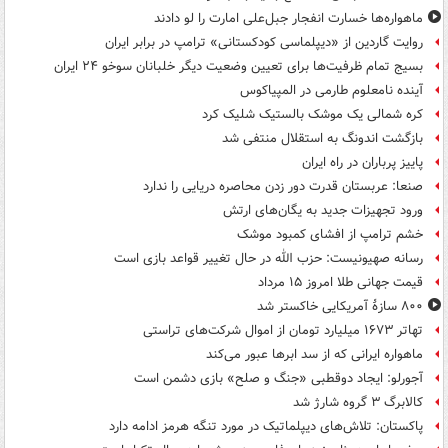
ماهواره‌ها خسارت انفجار جبل‌علی امارت را لو دادند
روایت گاردین از «دیپلماسی کودکستانی» ترامپ در برابر ایران
بسیج تمام ظرفیت‌ها برای تعیین وضعیت دیگر خلبانان سوخو ۲۴ ایران
آینده نامعلوم طارمی در المپیاکوس
کره شمالی یک موشک بالستیک شلیک کرد
بازگشت اندونگ به استقلال منتفی شد
پاییز پرباران در راه ایران
صنعا: عربستان قدرت دور زدن محاصره دریایی را ندارد
ورود تجهیزات جدید به یگان‌های ارتش
خشم ترامپ از افشای کمبود موشک
رسانه صهیونیست: حزب الله در حال تغییر قواعد بازی است
قیمت جهانی طلا امروز ۱۵ مرداد
۸۰۰ سازۀ آمریکایی خاکستر شد
تهاتر ۱۶۷۳ میلیارد تومان از اموال شرکت‌های تراستی
ماهواره ایرانی که از سد ابرها عبور می‌کند
آجورلو: ایجاد دوقطبی «جنگ و صلح‌» بازی دشمن است
کالابرگ ۳ گروه شارژ شد
پاکستان: تلاش‌های دیپلماتیک در مورد تنگه هرمز ادامه دارد