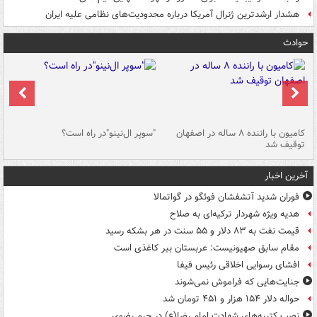
هشدار ارشدترین ژنرال آمریکا درباره محدودیت‌های نظامی علیه ایران
حوادث
۱ خودرو با ۱۹
کامیون با راننده ۸ ساله در اصفهان
"سوپر ال‌نینو"در راه است؟
رگ
توقیف شد
ته
آخرین اخبار
فوران شدید آتشفشان فوئگو در گواتمالا
هدیه ویژه شهردار ترکیه‌ای به صلاح
قیمت نفت به ۸۳ دلار و ۵۵ سنت در هر بشکه رسید
مقام سابق صهیونیست: عربستان ببر کاغذی است
افشای رسوایی اخلاقی رئیس فیفا
جنایت‌هایی که فراموش نمی‌شوند
حواله دلار ۱۵۴ هزار و ۴۵۱ تومان شد
نصب کتیبه‌های شهادت امام رضا(ع) در حرم رضوی