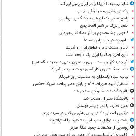
شاید روسیه، آمریکا را در ایران زمین‌گیر کند!
واکنش بقائی به خیالبافی ترامپ
پاسخ منفی یک لژیونر به باشگاه پرسپولیس
انفجار بزرگ در شهر المخا یمن
۶ فوتی و ۵ مصدوم بر اثر تصادف زنجیره‌ای
ماموریت در حال پایان است!
ادعای بسنت درباره توافق ایران و آمریکا
فارن افرز: جنگ با ایران یک فاجعه است
اثر جدید کارتونیست سوری با عنوان مدیریت جدید تنگه هرمز
ادامه جنگ تا روی کار آمدن دولت جدید در آمریکا!
بیانیه سپاه پاسداران به مناسبت روز خبرنگار
استقرار انبوه «دی‌اف‑۱۷» و پایان عصر پدافند آمریکا +عکس
پالایشگاه نفت اسلواکی منفجر شد
پالایشگاه سیزران منفجر شد
بدون تعارف با پدر و پسر قهرمان
درگیری اعضای داعش و نیروهای جولانی در سیده زینب
پشت پرده توافق جدید ایران؛ تاکتیک یا استراتژی؟
رونمایی از مختصات جدید تنگۀ هرمز
رقابت ۲۸ والیبالیست برای حضور در فهرست نهایی تیم ملی