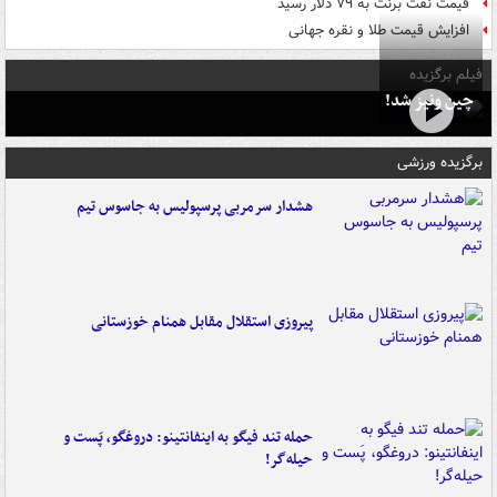
قیمت نفت برنت به ۷۹ دلار رسید
افزایش قیمت طلا و نقره جهانی
فیلم برگزیده
چین ونیز شد!
برگزیده ورزشی
هشدار سرمربی پرسپولیس به جاسوس تیم
پیروزی استقلال مقابل همنام خوزستانی
حمله تند فیگو به اینفانتینو: دروغگو، پَست‌ و
حیله‌گر!