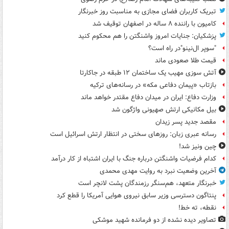
تبریک کاربران فضای مجازی به مناسبت روز خبرنگار
کامیون با راننده ۸ ساله در اصفهان توقیف شد
پزشکیان: جنایات امروز واشنگتن را هم محکوم کنید
"سوپر ال‌نینو"در راه است؟
قیمت طلا صعودی ماند
آتش سوزی مهیب یک ساختمان ۱۲ طبقه در جاکارتا
بازتاب «پیمان دفاعی مکه» در رسانه‌های ترکیه
وزارت دفاع: ایران در میدان دفاع مقتدر خواهد ماند
بیل مکانیکی ارتش صهیونی واژگون شد
مقصد جدید پسر زیدان
رسانه عبری زبان: روزهای سختی در انتظار ارتش اسرائیل است
چین ونیز شد!
کدام فرضیات واشنگتن درباره جنگ با ایران اشتباه از کار درآمد
آخرین وضعیت نبرد به روایت مهدی محمدی
خبرنگار متعهد، هم‌سنگر رزمندگان پشت لانچر است
پنتاگون دسترسی وزیر سابق نیروی هوایی آمریکا را قطع کرد
نقطه، ته خط!
تصاویر دیده‌ نشده از دو فرمانده شهید موشکی