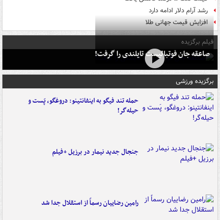
رشد آرام دلار ادامه دارد
افزایش قیمت جهانی طلا
فیلم برگزیده
صاعقه جان فوتبالیست تایلندی را گرفت!
برگزیده ورزشی
حمله تند فیگو به اینفانتینو: دروغگو، پَست‌ و
حیله‌گر!
جنجال جدید نیمار در برزیل +فیلم
رامین رضاییان رسماً از استقلال جدا شد