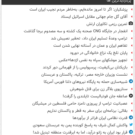
پربازدیدترین ها
پزشکیان: اگر تا امروز مانده‌ایم، به‌خاطر مردم نجیب ایران است
آقای گل جام جهانی مقابل اسرائیل ایستاد
تمرین رزمی تکاوران ارتش
انفجار در جایگاه CNG صحنه یک کشته و سه مصدوم برجا گذاشت
ترامپ وعدۀ تسلیم ایران داد، تحقیر نصیبش شد
تفاهم ایران و عمان در آستانه نهایی شدن است
پایان تلخ یک نزاع خانوادگی در دورود
تجهیز موشکهای سپاه به نفس اژدها+عکس
بازیکنان بی‌کیفیت، پرسپولیس را از قهرمانی دور کردند
نشست وزیران خارجه مصر، ترکیه، پاکستان و عربستان
شبیه‌سازی حمله به پایگاه نیروهای دلتا فورس آمریکا
سناریوی بلاگر زن برای قتل شوهرش
صاعقه جان فوتبالیست تایلندی را گرفت!
عصبانیت ترامپ از پیروزی نامزد حامی فلسطین در میشیگان
بقائی: برنامه‌ای برای سفر به قطر و پاکستان نداریم
قدرت نظامی ایران فراتر از برآوردها
واکنش کمال شرف به پاسخ کوبنده یمن به عربستان سعودی
قرار بود ایران به زانو درآید، اما به ابرقدرت منطقه تبدیل شد!