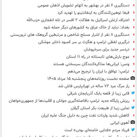
دستگیری ۶ نفر در بهشهر به اتهام تشویش اذهان عمومی
فیفا توهین‌کنندگان به اینفانتینو را تهدید کرد
اعتراف ارتش اسرائیل به هلاکت ۲ افسر در تله انفجاری حزب‌الله
بغداد: نباید از خاک عراق به کشورهای دیگر حمله شود
دستگیری ۸ نفر از اشرار مسلح شاخص و مرتبطین گروهک های تروریستی
درگیری لفظی ترامپ و هگزث بر سر کمبود ذخایر موشکی
دردسر جدید برای سرخپوشان
موج بارش‌های تابستانه در راه ۱۱ استان
ونس: ایرانی‌ها مذاکره‌کنندگان سرسختی هستند
ترامپ: توافق با ایران را ترجیح می‌دهم
صفحه نخست روزنامه‌های پنجشنبه ۱۵ مرداد ۱۴۰۵
راز مرگ مرد ۷۲ ساله در تهرانپارس فاش شد
قابی زیبا از قلعه بابک آذربایجان شرقی
ریزش پایگاه جدید ترامپ بافاصله‌گیری جوانان و اقلیت‌ها از جمهوری‌خواهان
نمایی زیبا از طبیعت بکر استان گیلان
کاهش شدید واردات نفت چین به دلیل جنگ علیه ایران
آهوی ایرانی
فریاد مردم «فدایی خامنه‌ای بودن» است