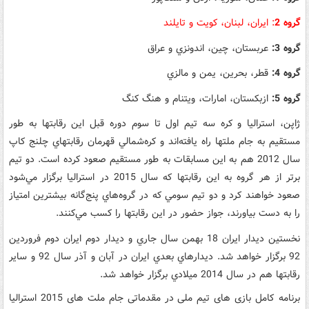
گروه 2
: ايران،‌ لبنان، كويت و تايلند
گروه 3:
عربستان، چين، اندونزي و عراق
گروه 4:
قطر، بحرين، يمن و مالزي
گروه 5:
ازبكستان، امارات، ويتنام و هنگ كنگ
ژاپن،‌ استراليا و كره سه تيم اول تا سوم دوره قبل اين رقابتها به طور
مستقيم به جام ملتها راه يافته‌اند و كره‌شمالي قهرمان رقابتهاي چلنج كاپ
سال 2012 هم به اين مسابقات به طور مستقيم صعود كرده است. دو تيم
برتر از هر گروه به اين رقابتها كه سال 2015 در استراليا برگزار مي‌شود
صعود خواهند كرد و دو تيم سومي كه در گروه‌هاي پنج‌گانه بيشترين امتياز
را به دست بياورند،‌ جواز حضور در اين رقابتها را كسب مي‌كنند.
نخستين ديدار ايران 18 بهمن سال جاري و ديدار دوم ايران دوم فروردين
92 برگزار خواهد شد. ديدارهاي بعدي ايران در آبان و آذر سال 92 و ساير
رقابتها هم در سال 2014 ميلادي برگزار خواهد شد.
برنامه کامل بازی های تیم ملی در مقدماتی جام ملت های 2015 استرالیا