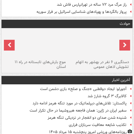
راز مرگ مرد ۷۲ ساله در تهرانپارس فاش شد
پرواز بالگردها و پهپادهای شناسایی اسرائیل بر فراز سوریه
حوادث
دستگیری ۶ نفر در بهشهر به اتهام
موج بارش‌های تابستانه در راه ۱۱
تشویش اذهان عمومی
استان
فا
آخرین اخبار
آجورلو: ایجاد دوقطبی «جنگ و صلح‌» بازی دشمن است
کالابرگ ۳ گروه شارژ شد
پاکستان: تلاش‌های دیپلماتیک در مورد تنگه هرمز ادامه دارد
سفیر ایران در ژاپن: همان فاجعه هیروشیما در حال تکرار است
شنیده شدن صدای دو انفجار در نزدیکی تنگه هرمز
تکذیب شایعه معافیت سربازان فراری
روزنامه‌های ورزشی امروز پنج‌شنبه ۱۵ مرداد ۱۴۰۵