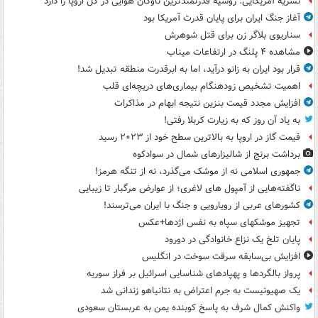
نشریه آمریکایی: روسیه قدرتمندترین ناوگان هوایی در کل اروپا را دارد
آغاز جنگ ایران برای پایان قدرت آمریکا بود
سناریوی بلاگر زن برای قتل شوهرش
مشاهده ۴ پلنگ در ارتفاعات میناب
قرار بود ایران به زانو درآید، اما به ابرقدرت منطقه تبدیل شد!
اهمیت تشخیص زودهنگام بیماری‌های دریچه‌ای قلب
افزایش مجدد قیمت بنزین نتیجه ابهام در مذاکرات
به یاد آن روز که به زیارت کربلا رفتی!
قیمت گاز در اروپا به بالاترین سطح خود از ۲۰۲۳ رسید
برداشت برنج از شالیزارهای شمال در سوادکوه
جمهوری اسلامی نه از موشک می‌گذرد، نه از تنگه هرمز!
ناگفته‌هایی از آمپول های لاغری؛ از عوارض مرگبار تا زیبایی
کشورهای عربی از رویارویی و جنگ با ایران می‌ترسند!
تجهیز موشکهای سپاه به نفس اژدها+عکس
پایان تلخ یک نزاع خانوادگی در دورود
افزایش بی‌سابقه سرقت سوخت در انگلیس
پرواز بالگردها و پهپادهای شناسایی اسرائیل بر فراز سوریه
یک صهیونیست به جرم اعتراض به نتانیاهو زندانی شد
واکنش کمال شرف به پاسخ کوبنده یمن به عربستان سعودی