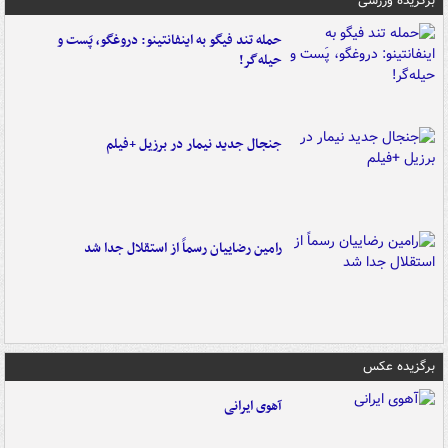
برگزیده ورزشی
حمله تند فیگو به اینفانتینو: دروغگو، پَست‌ و
حیله‌گر!
جنجال جدید نیمار در برزیل +فیلم
رامین رضاییان رسماً از استقلال جدا شد
برگزیده عکس
آهوی ایرانی