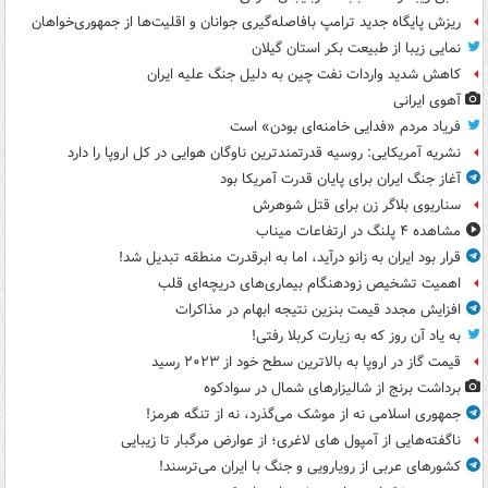
ریزش پایگاه جدید ترامپ بافاصله‌گیری جوانان و اقلیت‌ها از جمهوری‌خواهان
نمایی زیبا از طبیعت بکر استان گیلان
کاهش شدید واردات نفت چین به دلیل جنگ علیه ایران
آهوی ایرانی
فریاد مردم «فدایی خامنه‌ای بودن» است
نشریه آمریکایی: روسیه قدرتمندترین ناوگان هوایی در کل اروپا را دارد
آغاز جنگ ایران برای پایان قدرت آمریکا بود
سناریوی بلاگر زن برای قتل شوهرش
مشاهده ۴ پلنگ در ارتفاعات میناب
قرار بود ایران به زانو درآید، اما به ابرقدرت منطقه تبدیل شد!
اهمیت تشخیص زودهنگام بیماری‌های دریچه‌ای قلب
افزایش مجدد قیمت بنزین نتیجه ابهام در مذاکرات
به یاد آن روز که به زیارت کربلا رفتی!
قیمت گاز در اروپا به بالاترین سطح خود از ۲۰۲۳ رسید
برداشت برنج از شالیزارهای شمال در سوادکوه
جمهوری اسلامی نه از موشک می‌گذرد، نه از تنگه هرمز!
ناگفته‌هایی از آمپول های لاغری؛ از عوارض مرگبار تا زیبایی
کشورهای عربی از رویارویی و جنگ با ایران می‌ترسند!