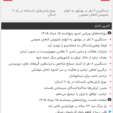
دستگیری ۶ نفر در بهشهر به اتهام
موج بارش‌های تابستانه در راه ۱۱
تشویش اذهان عمومی
استان
فا
آخرین اخبار
روزنامه‌های ورزشی امروز پنج‌شنبه ۱۵ مرداد ۱۴۰۵
دستگیری ۶ نفر در بهشهر به اتهام تشویش اذهان عمومی
فیفا توهین‌کنندگان به اینفانتینو را تهدید کرد
جزئیات هلاکت و زخمی شدن ۶ نظامی صهیونیست در جنوب لبنان
بغداد: نباید از خاک عراق به کشورهای دیگر حمله شود
دستگیری ۸ نفر از اشرار مسلح شاخص و مرتبطین گروهک های تروریستی
درگیری لفظی ترامپ و هگزث بر سر کمبود ذخایر موشکی
دردسر جدید برای سرخپوشان
موج بارش‌های تابستانه در راه ۱۱ استان
ونس: ایرانی‌ها مذاکره‌کنندگان سرسختی هستند
ترامپ: توافق با ایران را ترجیح می‌دهم
صفحه نخست روزنامه‌های پنجشنبه ۱۵ مرداد ۱۴۰۵
راز مرگ مرد ۷۲ ساله در تهرانپارس فاش شد
قابی زیبا از قلعه بابک آذربایجان شرقی