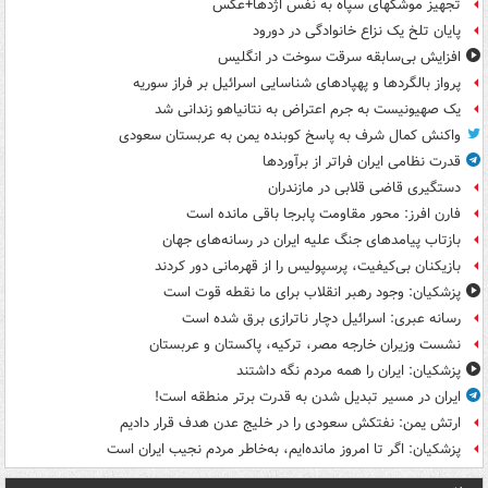
تجهیز موشکهای سپاه به نفس اژدها+عکس
پایان تلخ یک نزاع خانوادگی در دورود
افزایش بی‌سابقه سرقت سوخت در انگلیس
پرواز بالگردها و پهپادهای شناسایی اسرائیل بر فراز سوریه
یک صهیونیست به جرم اعتراض به نتانیاهو زندانی شد
واکنش کمال شرف به پاسخ کوبنده یمن به عربستان سعودی
قدرت نظامی ایران فراتر از برآوردها
دستگیری قاضی قلابی در مازندران
فارن افرز: محور مقاومت پابرجا باقی مانده است
بازتاب پیامدهای جنگ علیه ایران در رسانه‌های جهان
بازیکنان بی‌کیفیت، پرسپولیس را از قهرمانی دور کردند
پزشکیان: وجود رهبر انقلاب برای ما نقطه قوت است
رسانه عبری: اسرائیل دچار ناترازی برق شده است
نشست وزیران خارجه مصر، ترکیه، پاکستان و عربستان
پزشکیان: ایران را همه مردم نگه داشتند
ایران در مسیر تبدیل شدن به قدرت برتر منطقه است!
ارتش یمن: نفتکش سعودی را در خلیج عدن هدف قرار دادیم
پزشکیان: اگر تا امروز مانده‌ایم، به‌خاطر مردم نجیب ایران است