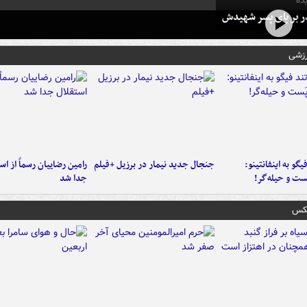
ده
در بر پای پسر شهیدش
رزشی
یگو به اینفانتینو:
جنجال جدید نیمار در برزیل +فیلم
رامین رضاییان رسماً از اس
ست‌ و حیله‌گر!
جدا شد
عکس