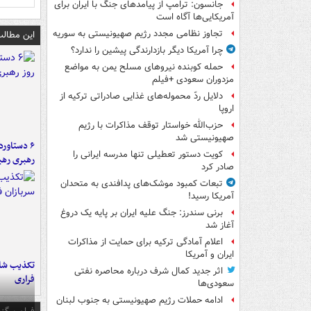
جانسون: ترامپ از پیامدهای جنگ با ایران برای
آمریکایی‌ها آگاه است
تجاوز نظامی مجدد رژیم صهیونیستی به سوریه
این مطالب
چرا آمریکا دیگر بازدارندگی پیشین را ندارد؟
حمله کوبنده نیروهای مسلح یمن به مواضع
مزدوران سعودی +فیلم
دلایل ردّ محموله‌های غذایی صادراتی ترکیه از
اروپا
حزب‌الله خواستار توقف مذاکرات با رژیم
صهیونیستی شد
کویت دستور تعطیلی تنها مدرسه ایرانی را
رهبری رهب
صادر کرد
تبعات کمبود موشک‌های پدافندی به متحدان
آمریکا رسید!
برنی سندرز: جنگ علیه ایران بر پایه یک دروغ
آغاز شد
اعلام آمادگی ترکیه برای حمایت از مذاکرات
ایران و آمریکا
تکذیب شای
اثر جدید کمال شرف درباره محاصره نفتی
فراری
سعودی‌ها
ادامه حملات رژیم صهیونیستی به جنوب لبنان