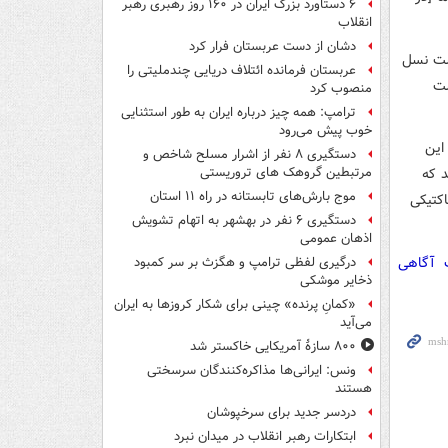
۶ دستاورد بزرگ ایران در ۱۶۰ روز رهبری رهبر
انقلاب
دشان از دست عربستان فرار کرد
ست نسل
عربستان فرمانده ائتلاف دریایی چندملیتی را
ست
منصوب کرد
ترامپ: همه چیز درباره ایران به طور استثنایی
خوب پیش می‌رود
این
دستگیری ۸ نفر از اشرار مسلح شاخص و
د که
مرتبطین گروهک های تروریستی
موج بارش‌های تابستانه در راه ۱۱ استان
اکتیکی
دستگیری ۶ نفر در بهشهر به اتهام تشویش
اذهان عمومی
ت آگاهی
درگیری لفظی ترامپ و هگزث بر سر کمبود
ذخایر موشکی
«کمانِ پرنده» چینی برای شکار کروزها به ایران
می‌آید
۸۰۰ سازۀ آمریکایی خاکستر شد
ونس: ایرانی‌ها مذاکره‌کنندگان سرسختی
هستند
دردسر جدید برای سرخپوشان
ابتکارات رهبر انقلاب در میدان نبرد