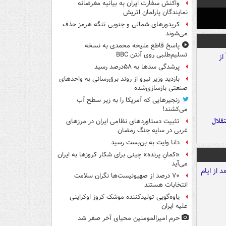
واکنش سفارت ایران به بیانیه مغرضانه
نمایندگان پارلمان اتریش
کریدورهای شمالی و جنوبی تنگه هرمز حذف
می‌شوند
پاسخ قاطع ملیحه محمدی به نسخه
تسلیم‌طلبی روی آنتن BBC
پرشدگی سدها به ۵۸درصد رسید
بازدید وزیر نیرو از روند برق‌رسانی به واحدهای
صنعتی بازسازی‌شده
زنجیرهایی که آمریکا را به زیر سطح آب
می‌کشند!
تقلال
تثبیت دستاوردهای نظامی ایران در مرزهای
غربی در سایه جنگ رمضان
دانا وایت به بن‌بست رسید
«کمانِ پرنده» چینی برای شکار کروزها به ایران
می‌آید
۷۰ درصد از صهیونیست‌ها نگران سلامت
انتخابات هستند
یاوه‌گویی تولیدکننده موشک کروز اوکراینی
علیه ایران
حرم امیرالمومنین محیای آخر صفر شد