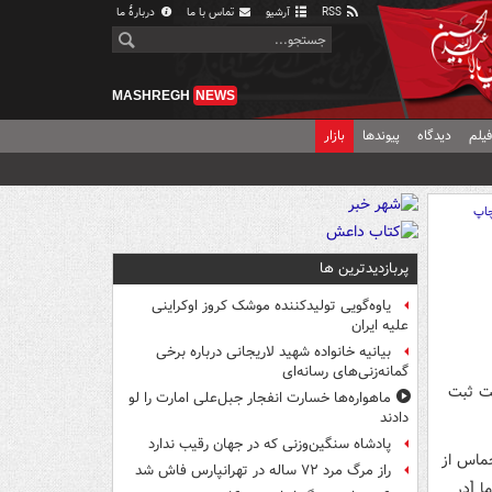
RSS
آرشیو
تماس با ما
دربارهٔ ما
MASHREGH
NEWS
یلم
دیدگاه
پیوندها
بازار
اپ
پربازدیدترین ها
یاوه‌گویی تولیدکننده موشک کروز اوکراینی
علیه ایران
بیانیه خانواده شهید لاریجانی درباره برخی
گمانه‌زنی‌های رسانه‌ای
ست ثبت
ماهواره‌ها خسارت انفجار جبل‌علی امارت را لو
دادند
پادشاه سنگین‌وزنی که در جهان رقیب ندارد
ماس از
راز مرگ مرد ۷۲ ساله در تهرانپارس فاش شد
ا [در