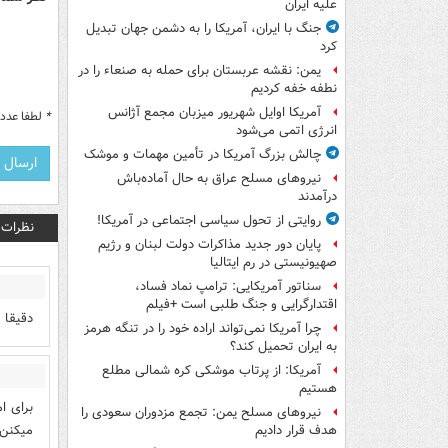
علیه ایران
جنگ با ایران، آمریکا را به دشمن جهان تبدیل
کرد
یمن: نقشه عربستان برای حمله به صنعاء را در
نطفه خفه کردیم
آمریکا اوایل شهریور میزبان مجمع آژانس
*
لطفا عدد م
انرژی اتمی می‌شود
چالش بزرگ آمریکا در تأمین مهمات و موشک
نیروهای مسلح عراق به حال آماده‌باش
درآمدند
روایتی از تحول سیاسی اجتماعی در آمریکا!
نظرات
پایان دور جدید مذاکرات دولت لبنان و رژیم
صهیونیستی در رم ایتالیا
سناتور آمریکایی: ترامپ نماد فساد،
اقتدارگرایی و جنگ طلبی است +فیلم
دقیقا
چرا آمریکا نمی‌تواند اراده خود را در تنگه هرمز
به ایران تحمیل کند؟
آمریکا: از پرتاب موشکی کره شمالی مطلع
هستیم
نیروهای مسلح یمن: تجمع مزدوران سعودی را
میکنن 
هدف قرار دادیم