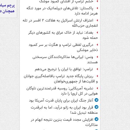
خشم ترامپ از افشای کمبود موشک
پرچم سیاه
پاکستان: تلاش‌های دیپلماتیک در مورد تنگه
همچنان در
هرمز ادامه دارد
اعتراف ارتش اسرائیل به هلاکت ۲ افسر در تله
انفجاری حزب‌الله
بغداد: نباید از خاک عراق به کشورهای دیگر
حمله شود
درگیری لفظی ترامپ و هگزث بر سر کمبود
ذخایر موشکی
ونس: ایرانی‌ها مذاکره‌کنندگان سرسختی
هستند
ترامپ: توافق با ایران را ترجیح می‌دهم
ریزش پایگاه جدید ترامپ بافاصله‌گیری جوانان
و اقلیت‌ها از جمهوری‌خواهان
نشریه آمریکایی: روسیه قدرتمندترین ناوگان
هوایی در کل اروپا را دارد
آغاز جنگ ایران برای پایان قدرت آمریکا بود
قرار بود ایران به زانو درآید، اما به ابرقدرت
منطقه تبدیل شد!
افزایش مجدد قیمت بنزین نتیجه ابهام در
مذاکرات