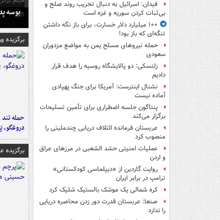
فیلم برگزی
فیدان: اسرائیل به دنبال تخریب روند صلح و
بوسه‌ پ
بی‌ثبات کردن سوریه و غزه است
۱۰۰ میلیارد دلار خسارت، برای باز نگه داشتن
تنگه‌ای که باز بود!
برگزیده و
حمله نیروهای مسلح یمن به مواضع مزدوران
سعودی
زلنسکی: دو پالایشگاه روسیه را هدف قرار
دادیم
نشنال اینترست: آمریکا برای جنگ پهپادی
آماده نیست
پنتاگون جلسه اضطراری برای تأمین تسلیحات
برگزار می‌کند
حمله تند ف
دروغگو، پَ
عربستان فرمانده ائتلاف دریایی چندملیتی را
منصوب کرد
عملیات امنیتی حشد الشعبی در مرزهای عراق
برگزیده 
و اردن
روایت گاردین از «دیپلماسی کودکستانی»
ترامپ در برابر ایران
کره شمالی یک موشک بالستیک شلیک کرد
صنعا: عربستان قدرت دور زدن محاصره دریایی
را ندارد