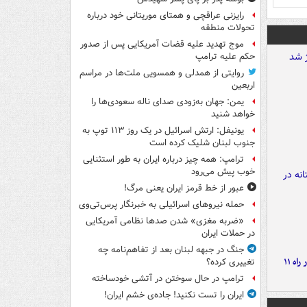
رایزنی عراقچی و همتای موریتانی خود درباره
تحولات منطقه
موج تهدید علیه قضات آمریکایی پس از صدور
حکم علیه ترامپ
روایتی از همدلی و همسویی ملت‌ها در مراسم
اربعین
یمن: جهان به‌زودی صدای ناله سعودی‌ها را
خواهد شنید
یونیفل: ارتش اسرائیل در یک روز ۱۱۳ توپ به
جنوب لبنان شلیک کرده است
ترامپ: همه چیز درباره ایران به طور استثنایی
خوب پیش می‌رود
عبور از خط قرمز ایران یعنی مرگ!
حمله نیروهای اسرائیلی به خبرنگار پرس‌تی‌وی
«ضربه مغزی» شدن صدها نظامی آمریکایی
در حملات ایران
جنگ در جبهه لبنان بعد از تفاهم‌نامه چه
موج بارش‌های تابستانه در راه ۱۱
تغییری کرده؟
ترامپ در حال سوختن در آتشی خودساخته
ایران را تست نکنید! جاده‌ی خشم ایران!