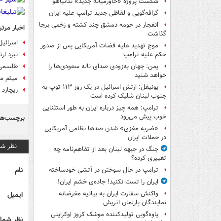
شکست پروژه «خاورمیانه جدید» نتانیاهو
گزافه‌گویی و لفاظی جدید ترامپ علیه ایران
انفجار در حومه دمشق چند کشته و زخمی برجا
اخبار مرتب
گذاشت
اسرائی
موج تهدید علیه قضات آمریکایی پس از صدور
نبرد ار
حکم علیه ترامپ
طلسمی 
یمن: جهان به‌زودی صدای ناله سعودی‌ها را
خواهد شنید
میثم مط
یونیفل: ارتش اسرائیل در یک روز ۱۱۳ توپ به
ریچارد 
جنوب لبنان شلیک کرده است
ترامپ: همه چیز درباره ایران به طور استثنایی
خوب پیش می‌رود
برچسب‌ها
«ضربه مغزی» شدن صدها نظامی آمریکایی
در حملات ایران
نظر شم
جنگ در جبهه لبنان بعد از تفاهم‌نامه چه
تغییری کرده؟
نام
ترامپ در حال سوختن در آتشی خودساخته
ایران را تست نکنید! جاده‌ی خشم ایران!
واکنش سفارت ایران به بیانیه مغرضانه
ایمیل
نمایندگان پارلمان اتریش
یاوه‌گویی تولیدکننده موشک کروز اوکراینی
نظر شما 