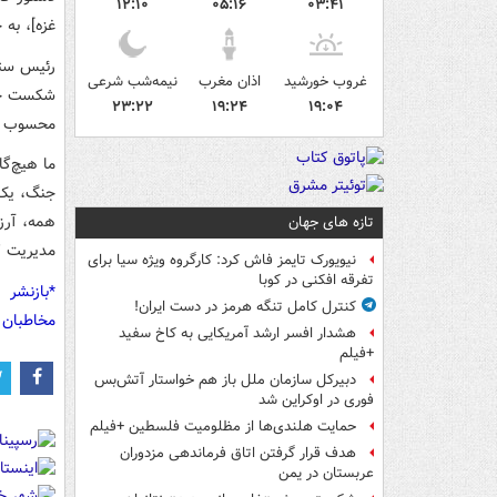
۱۲:۱۰
۰۵:۱۶
۰۳:۴۱
غزه]، به 
رئیس ستا
غروب خورشید
اذان مغرب
نیمه‌شب شرعی
شکست خور
۲۳:۲۲
۱۹:۲۴
۱۹:۰۴
محسوب م
ما هیچ‌گ
جنگ، یک م
همه، آرز
تازه های جهان
مدیریت کر
نیویورک تایمز فاش کرد: کارگروه ویژه سیا برای
تفرقه افکنی در کوبا
*بازنشر 
کنترل کامل تنگه هرمز در دست ایران!
مخاطبان 
هشدار افسر ارشد آمریکایی به کاخ سفید
+فیلم
دبیرکل سازمان ملل باز هم خواستار آتش‌بس
فوری در اوکراین شد
حمایت هلندی‌ها از مظلومیت فلسطین +فیلم
هدف قرار گرفتن اتاق‌ فرماندهی مزدوران
عربستان در یمن