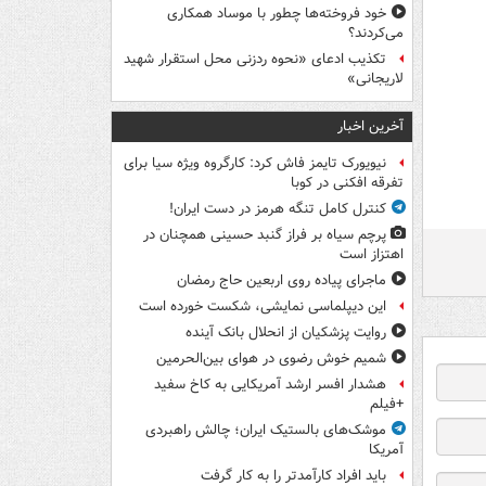
خود فروخته‌ها چطور با موساد همکاری
می‌کردند؟
تکذیب ادعای «نحوه ردزنی محل استقرار شهید
لاریجانی»
آخرین اخبار
نیویورک تایمز فاش کرد: کارگروه ویژه سیا برای
تفرقه افکنی در کوبا
کنترل کامل تنگه هرمز در دست ایران!
پرچم سیاه بر فراز گنبد حسینی همچنان در
اهتزاز است
ماجرای پیاده روی اربعین حاج رمضان
این دیپلماسی نمایشی، شکست خورده است
روایت پزشکیان از انحلال بانک آینده
شمیم خوش رضوی در هوای بین‌الحرمین
هشدار افسر ارشد آمریکایی به کاخ سفید
+فیلم
موشک‌های بالستیک ایران؛ چالش راهبردی
آمریکا
باید افراد کارآمدتر را به کار گرفت