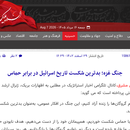
جمعه ۱۶ مرداد ۱۴۰۵ -
Aug 7 2026
ی
دفاع و امنیت
جهاد و مقاومت
حسینیه
فرهنگ و هنر
جامعه
اقتصاد
عکس و ف
1586
تاریخ انتشار:
۲۹ اسفند ۱۴۰۲ - ۱۶:۲۹
۲ نظر
چ
جنگ غزه؛ بدترین شکست تاریخ اسرائیل در برابر حماس
 مشرق،
کانال تلگرامی اخبار استراتژیک در مطلبی به اظهارات بریک، ژنرال ارشد
ی پرداخته است که می گوید:
یم گروگان‌ها را زنده آزاد کنیم، این جنگ در افکار عمومی، به‌عنوان بدترین شک
.
ا حماس شکست خوردیم، همپیمانان خود را از دست می‌دهیم، هدف نابودی ح
 ما خارج شده است و دیگر نمی‌توانیم گروگان‌ها را بازگردانیم. هر روز سربازان م