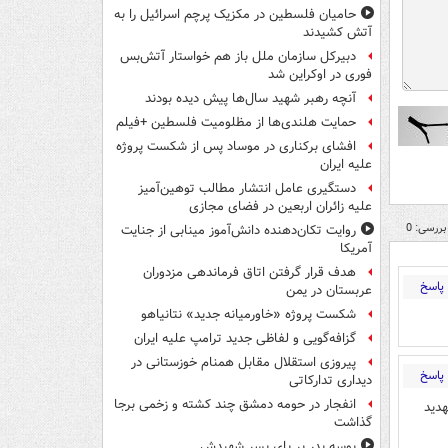
حامیان فلسطین در مکزیک پرچم اسرائیل را به
آتش کشیدند
دبیرکل سازمان ملل باز هم خواستار آتش‌بس
فوری در اوکراین شد
آنچه رهبر شهید سال‌ها پیش دیده بودند
حمایت هلندی‌ها از مظلومیت فلسطین +فیلم
افشای برکناری در موساد پس از شکست پروژه
علیه ایران
دستگیری عامل انتشار مطالب توهین‌آمیز
علیه زائران اربعین در فضای مجازی
بررسی: 0
روایت تکان‌دهنده دانش‌آموز مینابی از جنایت
آمریکا
هدف قرار گرفتن اتاق‌ فرماندهی مزدوران
پاسخ
عربستان در یمن
شکست پروژه «خاورمیانه جدید» نتانیاهو
گزافه‌گویی و لفاظی جدید ترامپ علیه ایران
پیروزی استقلال مقابل همنام خوزستانی در
پاسخ
دیداری تدارکاتی
انفجار در حومه دمشق چند کشته و زخمی برجا
تهدید
گذاشت
بوسه‌ پدر بر پای پسر شهیدش