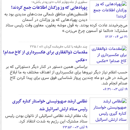
سطوری از جلدچهارم کتاب «تو زودتر بکش»؛
پهپادهایی که وز وزکنان اطلاعات جمع کردند!
فلسطین‌های مناطق شمالی مدت‌های مدیدی بود به
دیدن پهپادهایی که وز وزکنان در آسمان
می‌چرخیدند عادت کرده بودند. به قول موشه یعلون، معاون وقت رئیس ستاد
مشترک: «دائما تو آسمون چرخ می‌زدن.»
۲۱ تیر ۰۴ - ۱۲:۱۲
چند دقیقه با کتاب‌ «فرمانده گردان ۱۱» / ۲۲۵
مقدمات ذوالفقاری برای عکسبرداری از کاخ صدام!
+عکس
براساس همین دستور در کنار دیگر دستوراتی که بر
حسب اعلام نیاز دیگر نیروها برای عکسبرداری از اهداف مختلف به ما ابلاغ
می‌شد در طی دو ماه چندین پرواز شناسایی فوق سری برای پیدا کردن کاخ
صدام انجام شد.
۱۹ آبان ۰۳ - ۰۶:۳۱
نظامی ارشد صهیونیستی خواستار کناره گیری
رئیس ستاد ارتش اسرائیل شد
یک مقام ارشد نظامی اسرائیلی از ناتوان بودن رئیس
ستاد مشترک این رژیم به شدت انتقاد کرد.
۹ آبان ۰۳ - ۲۳:۵۲