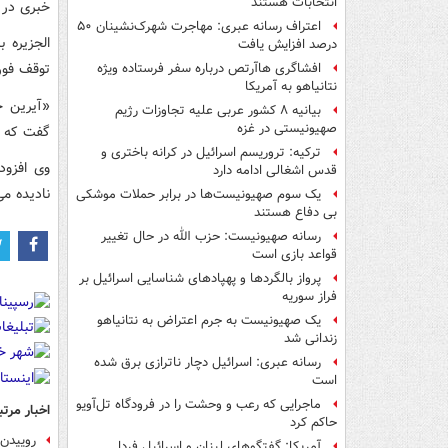
انتخابات هستند
خبری در غ
اعتراف رسانه عبری: مهاجرت شهرک‌نشینان ۵۰
الجزیره 
درصد افزایش یافت
توقف فور
افشاگری هاآرتص درباره سفر فرستاده ویژه
نتانیاهو به آمریکا
«آیرین خ
بیانیه ۸ کشور عربی علیه تجاوزات رژیم
صهیونیستی در غزه
گفت که د
ترکیه: تروریسم اسرائیل در کرانه باختری و
وی افزود
قدس اشغالی ادامه دارد
نادیده می
یک‌ سوم صهیونیست‌ها در برابر حملات موشکی
بی دفاع هستند
رسانه صهیونیست: حزب الله در حال تغییر
قواعد بازی است
پرواز بالگردها و پهپادهای شناسایی اسرائیل بر
فراز سوریه
یک صهیونیست به جرم اعتراض به نتانیاهو
زندانی شد
رسانه عبری: اسرائیل دچار ناترازی برق شده
است
ماجرایی که رعب و وحشت را در فرودگاه تل‌آویو
اخبار مرتب
حاکم کرد
روییدن وجد
آمریکا: گفتگوهای لبنان و اسرائیل فردا