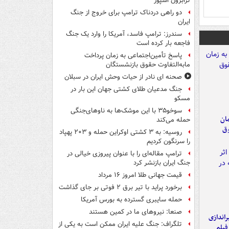
ترابزون اسپور
دو راهی دردناک ترامپ برای خروج از جنگ
ایران
سندرز: ترامپ فاسد، آمریکا را وارد یک جنگ
فاجعه بار کرده است
پاسخ تأمین‌اجتماعی به زمان پرداخت
مابه‌التفاوت حقوق بازنشستگان
صحنه ای نادر از حیات وحش ایران در سبلان
جنگ مدعیان طلای کشتی جهان این بار در
مسکو
سوخو۳۵ با این موشک‌ها به ناوهای‌جنگی
مان
حمله می‌کند
وق
روسیه: به ۳ کشتی اوکراین حمله و ۲۰۳ پهپاد
را سرنگون کردیم
ترامپ مقاله‌ای را با عنوان پیروزی خیالی در
جنگ ایران بازنشر کرد
قیمت جهانی طلا امروز ۱۶ مرداد
برخورد پراید با تیر برق ۲ فوتی بر جای گذاشت
حمله سایبری گسترده به بورس آمریکا
صنعا: نیروهای ما در کمین‌ هستند
یراندازی
تلگراف: جنگ علیه ایران ممکن است به یکی از
فیلم