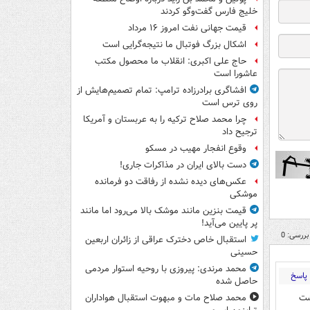
خلیج فارس گفت‌وگو کردند
قیمت جهانی نفت امروز ۱۶ مرداد
اشکال بزرگ فوتبال ما نتیجه‌گرایی است
حاج علی اکبری: انقلاب ما محصول مکتب
عاشورا است
افشاگری برادرزاده ترامپ: تمام تصمیم‌هایش از
روی ترس است
چرا محمد صلاح ترکیه را به عربستان و آمریکا
ترجیح داد
وقوع انفجار مهیب در مسکو
دست بالای ایران در مذاکرات جاری!
عکس‌های دیده نشده از رفاقت دو فرمانده‌
موشکی
قیمت بنزین مانند موشک بالا می‌رود اما مانند
پر پایین می‌آید!
بررسی: 0
استقبال خاص دخترک عراقی از زائران اربعین
حسینی
محمد مرندی: پیروزی با روحیه استوار مردمی
پاسخ
حاصل شده
شت
محمد صلاح مات و مبهوت استقبال هواداران