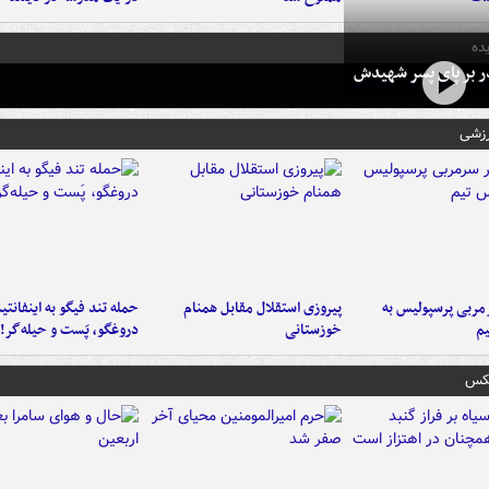
ده
در بر پای پسر شهیدش
رزشی
ربی پرسپولیس به
پیروزی استقلال مقابل همنام
حمله تند فیگو به اینفانتین
م
خوزستانی
دروغگو، پَست‌ و حیله‌گر!
عکس