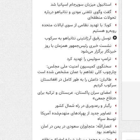
استانبول میزبان سوپرجام اسپانیا شد
گفت وگوی تلفنی مودی و نتانیاهو درباره
تحولات منطقه‌ای
کوبا: با تهدید نظامی از سوی ایالات متحده
روبه‌رو هستیم
توسل رفیق آرژانتینی نتانیاهو به سرکوب
نشست خبری رئیس‌جمهور همزمان با روز
خبرنگار برگزار می‌شود
ترامپ سوئیس را تهدید کرد
سخنگوی کمیسیون امنیت ملی مجلس:
چارچوب کلی تفاهم با عمان مشخص شده است
طالبان: داعش را به طور کامل در افغانستان
سرکوب کردیم
امضای سران پاکستان، عربستان و ترکیه برای
«دفاع جمعی»
رگبار و رعدوبرق در راه شمال کشور
تصاویر جدید از پهپادهای منهدم‌شده آمریکا
توسط سپاه
انصارالله: متجاوزان سعودی در یمن در امان
نخواهند بود
پوتین و محمد بن زاید درباره اوضاع منطقه