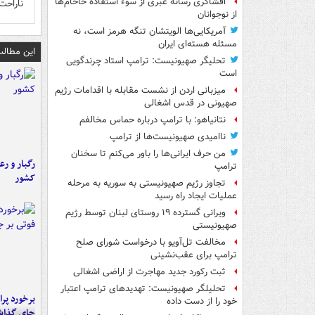
افشاگری رسانه عبری از سوء استفاده خاخام‌ها
ناراحت
از نوجوانان
آمریکایی‌ها الویتشان تنگه هرمز است، نه
مسئله هسته‌ای ایران
این مطالب
تحلیگر صهیونیست: ترامپ استاد چرندگویی
است
میزبانی اردن از نشست مقابله با اقدامات رژیم
صهیونی در قدس اشغالی
نتانیاهو: با ترامپ درباره حماس مخالفم
ناامیدی صهیونیست‌ها از ترامپ
من حرف ایرانی‌ها را باور می‌کنم تا سخنان
رگبار و رع
ترامپ
کشور
تجاوز رژیم صهیونیستی به سوریه به مرحله
عملیات ایجاد راه رسید
ویرانی گسترده ۱۹ روستای لبنان توسط رژیم
صهیونیستی
مخالفت تل‌آویو با درخواست شورای صلح
ترامپ برای عقب‌نشینی
ثبت رکورد جدید مهاجرت از اراضی اشغالی
تحلیلگر صهیونیست: تهدیدهای ترامپ اعتبار
خود را از دست داده
جای گذا