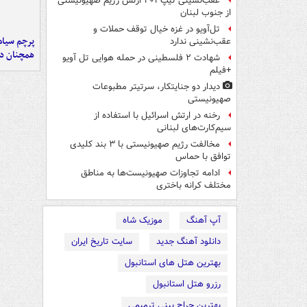
عقب‌نشینی تیپ ۴۰۱ ارتش رژیم صهیونیستی
از جنوب لبنان
تل‌آویو در غزه خیال توقف حملات و
پرچم سیاه
عقب‌نشینی ندارد
همچنان در
شهادت ۲ فلسطینی در حمله هوایی تل آویو
+فیلم
دیدار دو جنایتکار،‌ سرتیتر مطبوعات
صهیونیستی
رخنه در ارتش اسرائیل با استفاده از
سیم‌کارت‌های لبنانی
مخالفت رژیم صهیونیستی با ۳ بند کلیدی
توافق با حماس
ادامه تجاوزات صهیونیست‌ها به مناطق
مختلف کرانه باختری
آپ آهنگ
موزیک شاه
دانلود آهنگ جدید
سایت تاریخ ایران
بهترین هتل های استانبول
رزرو هتل استانبول
بهترین جراح بینی ترمیمی