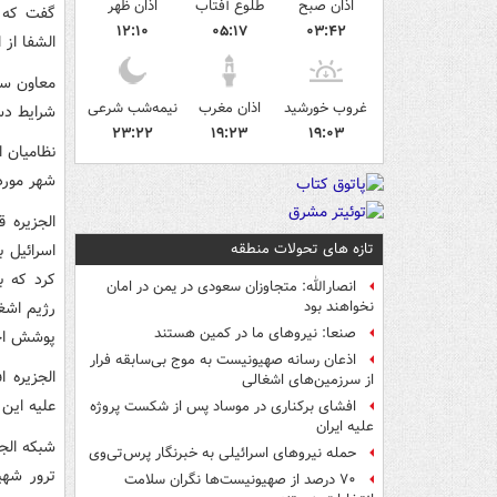
اذان صبح
طلوع آفتاب
اذان ظهر
گفت که د
۱۲:۱۰
۰۵:۱۷
۰۳:۴۲
الشفا از 
معاون سخ
غروب خورشید
اذان مغرب
نیمه‌شب شرعی
شرایط دس
۲۳:۲۲
۱۹:۲۳
۱۹:۰۳
نظامیان ا
شهر مورد
الجزیره 
تازه های تحولات منطقه
اسرائیل 
کرد که ب
انصارالله: متجاوزان سعودی در یمن در امان
رژیم اشغ
نخواهند بود
صنعا: نیروهای ما در کمین‌ هستند
پوشش اخب
اذعان رسانه صهیونیست به موج بی‌سابقه فرار
الجزیره 
از سرزمین‌های اشغالی
علیه این 
افشای برکناری در موساد پس از شکست پروژه
علیه ایران
شبکه الج
حمله نیروهای اسرائیلی به خبرنگار پرس‌تی‌وی
ترور شهی
۷۰ درصد از صهیونیست‌ها نگران سلامت