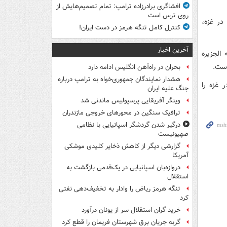
افشاگری برادرزاده ترامپ: تمام تصمیم‌هایش از
روی ترس است
در غزه،
کنترل کامل تنگه هرمز در دست ایران!
آخرین اخبار
الجزیره
است.
بحران در راه‌آهن انگلیس ادامه دارد
هشدار نمایندگان جمهوری‌خواه به ترامپ درباره
 غزه را
جنگ علیه ایران
وینگر آفریقایی پرسپولیس ماندنی شد
ترافیک سنگین در محورهای خروجی مازندران
درگیر شدن گردشگر اسپانیایی با نظامی
صهیونیست
گزارشی دیگر از کاهش ذخایر کلیدی موشکی
آمریکا
دروازه‌بان اسپانیایی در یک‌قدمی بازگشت به
استقلال
تنگه هرمز ریاض را وادار به تخفیف‌دهی نفتی
کرد
خرید گران استقلال سر از یونان درآورد
گربه جریان برق شهرستان فریمان را قطع کرد