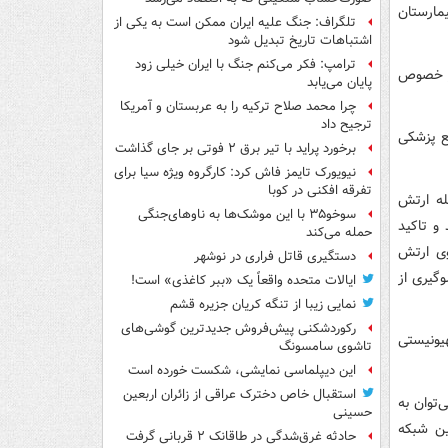
مارستان
تلگراف: جنگ علیه ایران ممکن است به یکی از
اشتباهات تاریخ تبدیل شود
ترامپ: فکر می‌کنم جنگ با ایران خیلی زود
در خصوص
پایان می‌یابد
چرا محمد صلاح ترکیه را به عربستان و آمریکا
ترجیح داد
مع پزشکی
برخورد پراید با تیر برق ۲ فوتی بر جای گذاشت
نیویورک تایمز فاش کرد: کارگروه ویژه سیا برای
تفرقه افکنی در کوبا
له ارتش
سوخو۳۵ با این موشک‌ها به ناوهای‌جنگی
و تاکید
حمله می‌کند
وی ارتش
دستگیری قاتل فراری در نوشهر
گیری از
ایالات متحده واقعاً یک «ببر کاغذی» است!
نمایی زیبا از تنگه کریان جزیره قشم
رکوردشکنی پیش‌فروش جدیدترین گوشی‌های
یونیستی
تاشوی سامسونگ
این دیپلماسی نمایشی، شکست خورده است
استقبال خاص دخترک عراقی از زائران اربعین
توان به
حسینی
ین شبکه
حادثه غرق‌شدگی در طاقانک ۲ قربانی گرفت