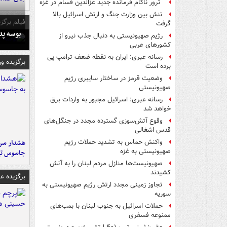
ترور ناکام فرمانده جدید عزالدین قسام در غزه
تنش بین وزارت جنگ و ارتش اسرائیل بالا
فیلم برگزی
گرفت
بوسه‌ پ
رژیم صهیونیستی به دنبال جذب نیرو از
کشورهای عربی
رسانه عبری: ایران به نقطه ضعف ترامپ پی
برگزیده و
برده است
وضعیت قرمز در ساختار سایبری رژیم
صهیونیستی
رسانه عبری: اسرائیل مجبور به واردات برق
خواهد شد
وقوع آتش‌سوزی گسترده مجدد در جنگل‌های
قدس اشغالی
هشدار سرم
واکنش حماس به تشدید حملات رژیم
صهیونیستی به غزه
جاسوس تی
صهیونیست‌ها منازل مردم لبنان را به ‌آتش
کشیدند
برگزیده 
تجاوز زمینی مجدد ارتش رژیم صهیونیستی به
سوریه
حملات اسرائیل به جنوب لبنان با بمب‌های
ممنوعه فسفری