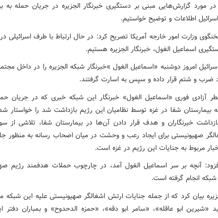
ر مورد گزارش‌هایی مبنی بر دستگیری خبرنگار الجزیره در جریان حمله به بی
اسرائیل اطلاعات و توضیح خواستیم.
نگوی وزارت امور خارجه آمریکا تصریح کرد: در حال ارتباط با طرف اسرائیلی 
تگیری اسماعیل الغول، خبرنگار الجزیره هستیم.
سرائیل امروز دوشنبه «اسماعیل الغول »خبرنگار شبکه الجزیره را در داخل مجت
 ضرب و شتم قرار داده و سپس به اسارت گرفتند.
قطر آزادی فوری «اسماعیل الغول» خبرنگار این شبکه خبری که در جریان حم
به بیمارستان شفا در غزه توسط نظامیان این رژیم بازداشت شد را خواستار شد 
ازداشت خبرنگاران و هدف قرار دادن آن‌ها در بیمارستان شفا، تلاشی از س
الگر صهیونیستی برای ایجاد رعب و وحشت در میان اصحاب رسانه به منظور جلو
ار مربوط به جنایات این رژیم در غزه است.
افزود: آنچه بر سر اسماعیل الغول آمد، در چارچوب حملات هدفمند رژیم صه
شبکه انجام گرفته است.
زیره بیان کرد که از جمله جنایات ارتش اشغالگر صهیونیستی علیه این شبکه می‌
د «شیرین ابو عاقله»، «سامر ابو دقه»، «حمزه الدحدوح» و بمباران دفتر ا