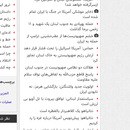
ترور ا
ازسرگرفته خواهد شد!
داستان 
ذخایر موشکی آمریکا در جنگ با ایران تمام
شده است
رژیم صه
حمله پهپادی به جنوب لبنان یک شهید و ۱۱
عاقبت 
زخمی برجا گذاشت
ادعای 
خشم صهیونیست‌ها از عقب‌نشینی ترامپ از
خط و نش
حمله به ایران
حمله م
حماس: آمریکا اسرائیل را تحت فشار قرار دهد
چرا اسر
ارتش رژیم صهیونیستی به خاک لبنان تجاوز
انتقاد 
کرد
چه کشو
هلاکت دو نظامی صهیونیست در جنوب لبنان
پاسخ قاطع حزب‌الله به لفاظی‌های نواف سلام
علیه مقاومت
برچسب‌ها
اولویت جدید واشنگتن: بازگشایی هرمز، نه
نابودی ایران
الجزیره
سیاستمدار لبنانی: توافق بیروت با تل آویو بی
عملیات ط
ارزش است
نتانیاهو یک کلاهبردار بالفطره است
نتانیاهو: پیش‌نویس آمریکا درباره غزه را رد
نظر شم
کردیم