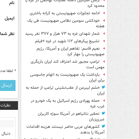
ارتش اسرائیل دامنه عملیات تهاجمی در غزه را
نام
محدود کرد
ادامه تجاوزات صهیونیستی به کرانه باختری
ایمیل
خودکشی سومین نظامی صهیونیست طی یک
هفته
نظر شما 
شمار شهدای غزه به ۷۳ هزار و ۳۷۷ نفر رسید
تشییع پیکرهای ۱۱۲ شهید در غزه +فیلم
نعیم قاسم: تفاهم ایران و آمریکا، رژیم
صهیونیستی را مهار کرد
ترامپ مجبور شد اعتراف کند ایران بازیگری
مهمی است
*
لطفا عدد م
بازداشت یک صهیونیست به اتهام جاسوسی
برای ایران
خشم لیبرمن از عقب‌نشینی ترامپ از حمله به
ایران
حمله پهپادی رژیم اسرائیل به یک خودرو در
نظرات
غرب غزه
تحقیر نتانیاهو در آمریکا سوژه کاربران
عبری‌زبان
کشورهای عربی حاضر نیستند هزینه اقدامات
آمریکا را بدهند
دنبال 