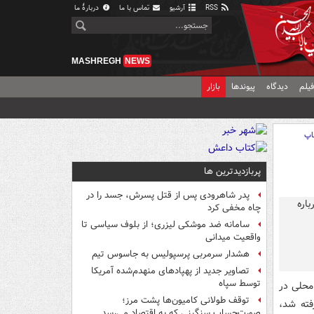
RSS
آرشیو
تماس با ما
دربارهٔ ما
MASHREGH
NEWS
یلم
دیدگاه
پیوندها
بازار
اپ
پربازدیدترین ها
پدر شاهرودی پس از قتل پسرش، جسد را در
چاه مخفی کرد
سامانه ضد موشکی لیزری؛ از بلوف سیاسی تا
واقعیت میدانی
هشدار سرمربی پرسپولیس به جاسوس تیم
تصاویر جدید از پهپادهای منهدم‌شده آمریکا
توسط سپاه
محلی در
توقف طولانی کامیون‌ها پشت مرز؛
فته شد،
صورت‌حساب سنگینی که به اقتصاد می‌رسد