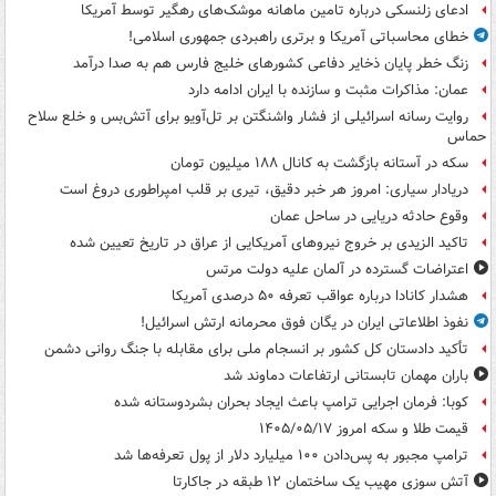
ادعای زلنسکی درباره تامین ماهانه موشک‌های رهگیر توسط آمریکا
خطای محاسباتی آمریکا و برتری راهبردی جمهوری اسلامی!
زنگ خطر پایان ذخایر دفاعی کشورهای خلیج فارس هم به صدا درآمد
عمان: مذاکرات مثبت و سازنده با ایران ادامه دارد
روایت رسانه اسرائیلی از فشار واشنگتن بر تل‌آویو برای آتش‌بس و خلع سلاح
حماس
سکه در آستانه بازگشت به کانال ۱۸۸ میلیون تومان
دریادار سیاری: امروز هر خبر دقیق، تیری بر قلب امپراطوری دروغ است
وقوع حادثه دریایی در ساحل عمان
تاکید الزیدی بر خروج نیروهای آمریکایی از عراق در تاریخ تعیین شده
اعتراضات گسترده در آلمان علیه دولت مرتس
هشدار کانادا درباره عواقب تعرفه ۵۰ درصدی آمریکا
نفوذ اطلاعاتی ایران در یگان فوق محرمانه ارتش اسرائیل!
تأکید دادستان کل کشور بر انسجام ملی برای مقابله با جنگ روانی دشمن
باران مهمان تابستانی ارتفاعات دماوند شد
کوبا: فرمان اجرایی ترامپ باعث ایجاد بحران بشردوستانه شده
قیمت طلا و سکه امروز ۱۴۰۵/۰۵/۱۷
ترامپ مجبور به پس‌دادن ۱۰۰ میلیارد دلار از پول تعرفه‌ها شد
آتش سوزی مهیب یک ساختمان ۱۲ طبقه در جاکارتا