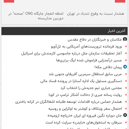
ای
هشدار نسبت به وفوع تندباد در تهران
لحظه انفجار جایگاه CNG "صحنه" در
دس
دوربین مداربسته
ات
آخرین اخبار
عکاسان و خبرنگاران در دفاع مقدس
ورود فرمانده تروریست‌های آمریکایی به تل‌آویو
آغاز تحقیقات سازمان ملل درباره جاسوسی کارمندش برای اسرائیل
مسیر درآمدزایی فراموش شده لیگ برتری‌ها
پیمان دفاعی مکه!
مربی سابق استقلال سرمربی آفریقای جنوبی شد
دستگیری مسئول یک اداره آستارا در پرونده فساد مالی
مجتبی جباری تیم جدیدش را انتخاب کرد
روایت رسانه عبری از دخالت آشکار ترامپ در کوبا
هشدار حماس درباره اقدامات توسعه طلبانه اشغالگران در کرانه باختری
احتمال سفر ویتکاف و کوشنر به اوکراین و روسیه
جان دوباره نگین فیروزه ای ایران «دریاچه ارومیه»
سرطان به استخوان‌های «بایدن» سرایت کرده است