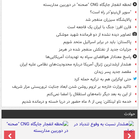
لحظه انفجار جایگاه CNG "صحنه" در دوربین مداربسته
"سوپر ال‌نینو"در راه است؟
پالایشگاه سیزران منفجر شد
فارن افرز: جنگ با ایران یک فاجعه است
تصاویر دیده‌ نشده از دو فرمانده شهید موشکی
پاکستان: باید در برابر اسرائیل متحد شویم
جزئیات جدید از نفتکش منفجر شده در هرمز
پاسخ معنادار هوافضای سپاه به تهدیدات آمریکایی‌ها
هشدار ارشدترین ژنرال آمریکا درباره محدودیت‌های نظامی علیه ایران
مقصد جدید پسر زیدان
حتی اوکراین هم به ترکیه حمله کرد
تاکید وزارت خارجه بر لزوم روشن شدن ابعاد جنایت تروریستی مزار شریف
از این به بعد دیگر نامه‌های استقلال را امضا نمی‌کنم
خدمه ناو لینکلن: پس از ۸ ماه حضور در دریا خسته و درمانده‌ شدیم
حوادث