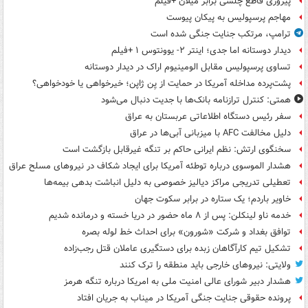
پیروزی قاطع چلسی برابر میلان +فیلم
مهاجم پرسپولیس به پیکان پیوست
ترامپ، مرتکب جنایت جنگی شده است
دیدار دوستانه اما جدی؛ اینتر ۲- یوونتوس ۱ +فیلم
تساوی پرسپولیس مقابل الومینیوم اراک در دیدار دوستانه
پشت‌پرده مداخله آمریکا در حمایت از یِن ژاپن؛ خیرخواهی یا خودخواهی؟
همتی: کنترل ترازنامه بانک‌ها با جدیت دنبال می‌شود
سفر رئیس دستگاه اطلاعاتی عربستان به عراق
دلیل مخالفت AFC با میزبانی آبی‌ها در عراق
سخنگوی ارتش: نظم ایرانی حاکم بر تنگه غیرقابل بازگشت است
هشدار الموسوی درباره توطئه آمریکا برای ایجاد شکاف در نیروهای مسلح عراق
تعطیلی تدریجی مراکز دیالیز خصوصی به دلیل انباشت بدهی بیمه‌ها
خاویر باردم؛ یک ستاره در برابر سکوت جهان
خدمه ناو لینکلن: پس از ۸ ماه حضور در دریا خسته و درمانده‌ شدیم
توافق بغداد و شرکت «شورون» برای احداث خط لوله بصره
تشکیل تیم کارآگاهان زبده برای دستگیری عاملان قتل رجب‌زاده
ولایتی: نیروهای خارجی باید منطقه را ترک کنند
هشدار دبیر شورای عالی امنیت ملی به امریکا درباره تنگه هرمز
پرونده حقوقی جنایت جنگی آمریکا در میناب به جریان افتاد