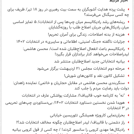
اخبار مرتبط
پشت پرده هدایت آشوبگران به سمت بیت رهبری در روز ۱۸ تیر/ ظریف برای
چه کسی سیگنال می‌فرستد؟
ریشه‌های رشد رادیکالیسم میان چپ‌ها پس از انتخابات/ ۵ تمایز اساسی
میان رادیکال‌های جریان اصلاح طلب با روزنه‌گشایان
هزینه از بدنه اصلاحات، زندگی برای آمران تحریم!
جزئیات ناگفته «جنگ امنیتی، اطلاعاتی و سایبری» در انتخابات ۱۴۰۲
رادیکالیسم باعث انفعال اصلاح‌طلبان شده است/ محسن هاشمی:
لیدراصلاحات می‌خواهد کنار براندازان قرار بگیرد!
بیانیه انتخاباتی جدید اصلاح‌طلبان منتشر شد
مرحله دوم انتخابات مجلس ۲۱ اردیبهشت برگزار می‌شود
تشکیل کانون‌ نقد و کانون‌های شورش!
سنگربندی محسن هاشمی در مقابل حجاریان و خاتمی/ نماینده زاهدان:
دولت باید رضایت مردم را جلب کند
"نه" به کارنامه خوب قالیباف!/ مشارکت یواشکی عارف در انتخابات
هویدا شدن نخستین دستاورد انتخابات ۱۴۰۲/ بی‌دستاوردی چپ‌های تحریمی
در ۳ انتخابات
بحران‌نمایی کارویژه همیشگی تئوریسین خیابانی
راز دشمنی با قالیباف/ لیدر اصلاح‌طلبان چگونه مخالف انتخابات شد؟!
رادیکال‌ها مهدی کروبی را سانسور کردند! / چه کسی از قول کروبی بیانیه