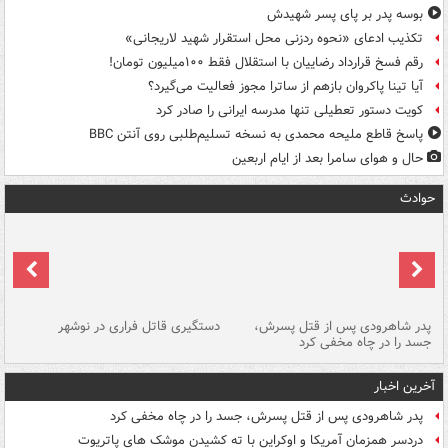
بوسه‌ پدر بر پای پسر شهیدش
تکذیب ادعای «نحوه ردزنی محل استقرار شهید لاریجانی»
رقم فسخ قرارداد رضاییان با استقلال فقط ۱۰۰میلیون تومان!
آیا تینا پاکروان بازهم از ساترا مجوز فعالیت می‌گیرد؟
کویت دستور تعطیلی تنها مدرسه ایرانی را صادر کرد
پاسخ قاطع ملیحه محمدی به نسخه تسلیم‌طلبی روی آنتن BBC
حال و هوای سامرا بعد از ایام اربعین
حوادث
ر
پدر شاهرودی پس از قتل پسرش،
دستگیری قاتل فراری در نوشهر
آت
جسد را در چاه مخفی کرد
دی
آخرین اخبار
پدر شاهرودی پس از قتل پسرش، جسد را در چاه مخفی کرد
دردسر همزمان آمریکا و اوکراین با ته کشیدن موشک های پاتریوت