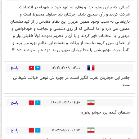
کسانی که برای رضای خدا و وفای به عهد خود با شهداء در انتخابات
شرکت کردند و رأی صحیح دادند اجرشان نزد خداوند محفوظ است و
باریتعالی به سبب وجود همین عزیزان این نظام مقدس را از کید دشمنان
مصون می دارد و اما کسانی که از روی دشمنی و لجاجت و خودخواهی و
مزدوری با انتخابات قهر کردند و یا آن را تحریم نمودند اولاً طفیلی وار و
از تصدّق سری گروه نخست از برکات و نعمات این نظام بهره می برند و
ثانیاً اجرت مزدوریشان را حتا اربابان صهیونی بد عهد هم نخواهند داد !!!
پاسخ
۱۲:۰۰ - ۱۴۰۲/۱۲/۲۸
1
4
چقدر این حجاریان نفرت انگیز است. در چهره ش نوعی خباثت شیطانی
ست
پاسخ
۱۴:۴۰ - ۱۴۰۲/۱۲/۲۸
0
0
سلطان گندم بره جوشو بخوره
پاسخ
۰۴:۱۲ - ۱۴۰۳/۰۱/۰۱
0
0