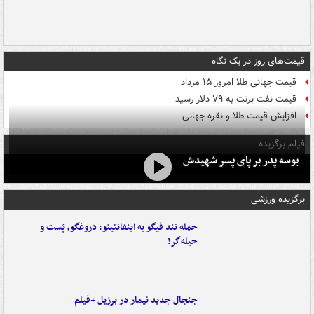
قیمت‌های روز در یک نگاه
قیمت جهانی طلا امروز ۱۵ مرداد
قیمت نفت برنت به ۷۹ دلار رسید
افزایش قیمت طلا و نقره جهانی
فیلم برگزیده
بوسه‌ پدر بر پای پسر شهیدش
برگزیده ورزشی
حمله تند فیگو به اینفانتینو: دروغگو، پَست‌ و
حیله‌گر!
جنجال جدید نیمار در برزیل +فیلم