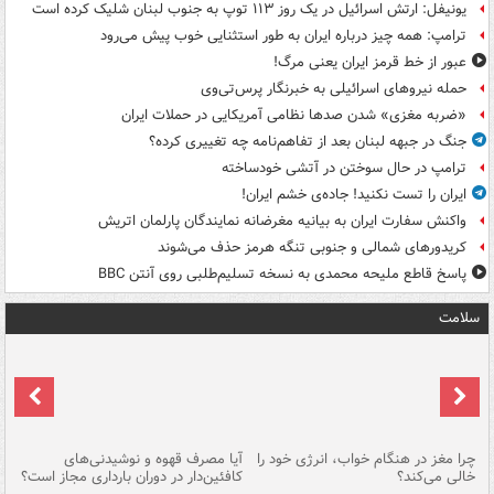
یونیفل: ارتش اسرائیل در یک روز ۱۱۳ توپ به جنوب لبنان شلیک کرده است
ترامپ: همه چیز درباره ایران به طور استثنایی خوب پیش می‌رود
عبور از خط قرمز ایران یعنی مرگ!
حمله نیروهای اسرائیلی به خبرنگار پرس‌تی‌وی
«ضربه مغزی» شدن صدها نظامی آمریکایی در حملات ایران
جنگ در جبهه لبنان بعد از تفاهم‌نامه چه تغییری کرده؟
ترامپ در حال سوختن در آتشی خودساخته
ایران را تست نکنید! جاده‌ی خشم ایران!
واکنش سفارت ایران به بیانیه مغرضانه نمایندگان پارلمان اتریش
کریدورهای شمالی و جنوبی تنگه هرمز حذف می‌شوند
پاسخ قاطع ملیحه محمدی به نسخه تسلیم‌طلبی روی آنتن BBC
سلامت
ت
چرا مغز در هنگام خواب، انرژی خود را
آیا مصرف قهوه و نوشیدنی‌های
چر
خالی می‌کند؟
کافئین‌دار در دوران بارداری مجاز است؟
می