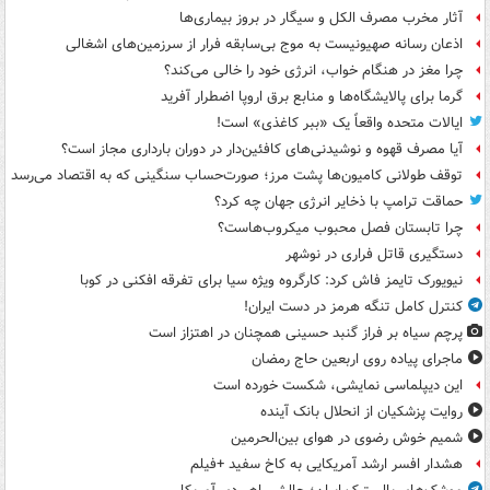
آثار مخرب مصرف الکل و سیگار در بروز بیماری‌ها
اذعان رسانه صهیونیست به موج بی‌سابقه فرار از سرزمین‌های اشغالی
چرا مغز در هنگام خواب، انرژی خود را خالی می‌کند؟
گرما برای پالایشگاه‌ها و منابع برق اروپا اضطرار آفرید
ایالات متحده واقعاً یک «ببر کاغذی» است!
آیا مصرف قهوه و نوشیدنی‌های کافئین‌دار در دوران بارداری مجاز است؟
توقف طولانی کامیون‌ها پشت مرز؛ صورت‌حساب سنگینی که به اقتصاد می‌رسد
حماقت ترامپ با ذخایر انرژی جهان چه کرد؟
چرا تابستان فصل محبوب میکروب‌هاست؟
دستگیری قاتل فراری در نوشهر
نیویورک تایمز فاش کرد: کارگروه ویژه سیا برای تفرقه افکنی در کوبا
کنترل کامل تنگه هرمز در دست ایران!
پرچم سیاه بر فراز گنبد حسینی همچنان در اهتزاز است
ماجرای پیاده روی اربعین حاج رمضان
این دیپلماسی نمایشی، شکست خورده است
روایت پزشکیان از انحلال بانک آینده
شمیم خوش رضوی در هوای بین‌الحرمین
هشدار افسر ارشد آمریکایی به کاخ سفید +فیلم