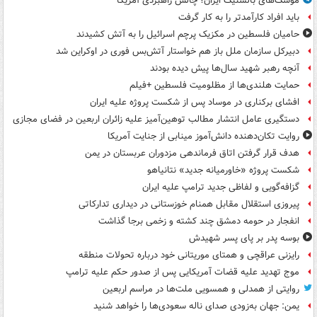
موشک‌های بالستیک ایران؛ چالش راهبردی آمریکا
باید افراد کارآمدتر را به کار گرفت
حامیان فلسطین در مکزیک پرچم اسرائیل را به آتش کشیدند
دبیرکل سازمان ملل باز هم خواستار آتش‌بس فوری در اوکراین شد
آنچه رهبر شهید سال‌ها پیش دیده بودند
حمایت هلندی‌ها از مظلومیت فلسطین +فیلم
افشای برکناری در موساد پس از شکست پروژه علیه ایران
دستگیری عامل انتشار مطالب توهین‌آمیز علیه زائران اربعین در فضای مجازی
روایت تکان‌دهنده دانش‌آموز مینابی از جنایت آمریکا
هدف قرار گرفتن اتاق‌ فرماندهی مزدوران عربستان در یمن
شکست پروژه «خاورمیانه جدید» نتانیاهو
گزافه‌گویی و لفاظی جدید ترامپ علیه ایران
پیروزی استقلال مقابل همنام خوزستانی در دیداری تدارکاتی
انفجار در حومه دمشق چند کشته و زخمی برجا گذاشت
بوسه‌ پدر بر پای پسر شهیدش
رایزنی عراقچی و همتای موریتانی خود درباره تحولات منطقه
موج تهدید علیه قضات آمریکایی پس از صدور حکم علیه ترامپ
روایتی از همدلی و همسویی ملت‌ها در مراسم اربعین
یمن: جهان به‌زودی صدای ناله سعودی‌ها را خواهد شنید