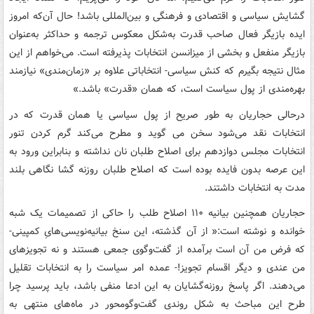
گشایش سیاسی و اقتصادی و فرهنگی و بین‌المللی باشد! حال آن‌که امروز
ایده بازیگر فعال صاحب قدرت به‌شکل معکوس ترجمه و حداکثر به‌عنوان
بازیگر منفعل و بخشی از میزانسن انتخابات پذیرفته است. می‌خواهم از این
مثال نتیجه بگیرم که کنش سیاسی- انتخاباتی علاوه بر «زمان‌مندی» نیازمند
بهره‌مندی از پول سیاست است، که همان «قدرت» باشد.»
درحالی حجاریان به طور صریح از پول سیاسی یا همان قدرت که در
انتخابات نقد می‌شود سخن می گوید و مطرح می‌کند گرم کردن تنور
انتخابات مجلس دوازدهم برای اصلاح طلبان نان نداشته و بنابراین ورود به
این عرصه بدون فایده بوده است که اصلاح طلبان روزنه گشا نگاهی بلند
مدت به انتخابات داشتند.
حجاریان همچنین بیانیه ۱۱۰ اصلاح طلب را حاکی از تصمیمات یک شبه
خوانده و نوشته است:‌« از آن گذشته، این سنخ‌ بیانیه‌نویسی‌هایِ کمپینی-
که فرض من آن است برآمده از گفت‌وگوی جمعی هستند و نه تجویزهای
من عندی و دیگر اقسام تجویز!- عمده امر سیاست را به انتخابات تقلیل
می‌دهند. اگر پاسخ روزنه‌گشایان به این ادعا منفی باشد، باید پرسید چرا
طرح این مباحث به شکل روندی گفت‌وگومحور در ماه‌های منتهی به