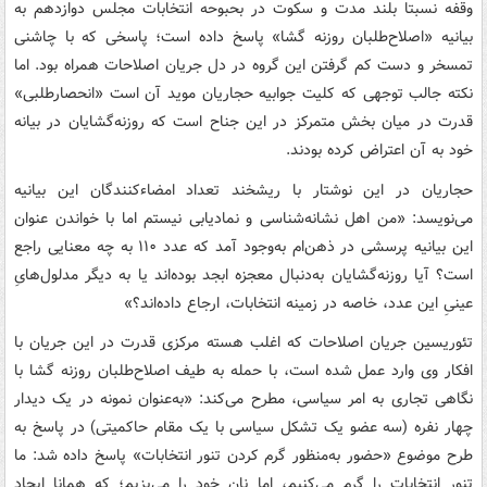
وقفه نسبتا بلند مدت و سکوت در بحبوحه انتخابات مجلس دوازدهم به
بیانیه «اصلاح‌طلبان روزنه گشا»‌ پاسخ داده است؛‌ پاسخی که با چاشنی
تمسخر و دست کم گرفتن این گروه در دل جریان اصلاحات همراه بود. اما
نکته جالب توجهی که کلیت جوابیه حجاریان موید آن است «انحصارطلبی»‌
قدرت در میان بخش متمرکز در این جناح است که روزنه‌گشایان در بیانه
خود به آن اعتراض کرده بودند.
حجاریان در این نوشتار با ریشخند تعداد امضاء‌کنندگان این بیانیه
می‌نویسد: «من اهل نشانه‌شناسی و نمادیابی نیستم اما با خواندن عنوان
این بیانیه پرسشی در ذهن‌ام به‌وجود آمد که عدد ۱۱۰ به چه معنایی راجع
است؟ آیا روزنه‌گشایان به‌دنبال معجزه ابجد بوده‌اند یا به دیگر مدلول‌هایِ
عینیِ این عدد، خاصه در زمینه انتخابات، ارجاع داده‌اند؟»
تئوریسین جریان اصلاحات که اغلب هسته مرکزی قدرت در این جریان با
افکار وی وارد عمل شده است، با حمله به طیف اصلاح‌طلبان روزنه گشا با
نگاهی تجاری به امر سیاسی، مطرح می‌کند:‌ «به‌عنوان نمونه در یک دیدار
چهار نفره (سه عضو یک تشکل سیاسی با یک مقام حاکمیتی) در پاسخ به
طرح موضوع «حضور به‌منظور گرم کردن تنور انتخابات» پاسخ داده شد: ما
تنور انتخابات را گرم می‌کنیم، اما نان خود را می‌پزیم؛ که همانا ایجاد