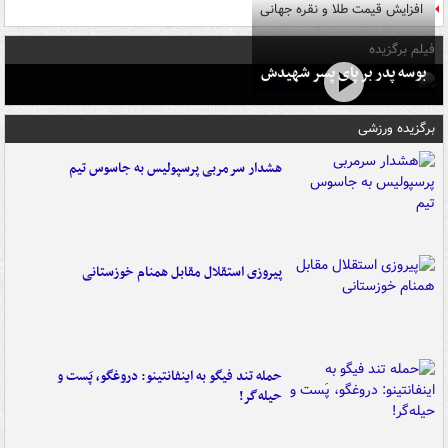
افزایش قیمت طلا و نقره جهانی
فیلم برگزیده
بوسه‌ پدر بر پای پسر شهیدش
برگزیده ورزشی
هشدار سرمربی پرسپولیس به جاسوس تیم
پیروزی استقلال مقابل همنام خوزستانی
حمله تند فیگو به اینفانتینو: دروغگو، پَست‌ و
حیله‌گر!