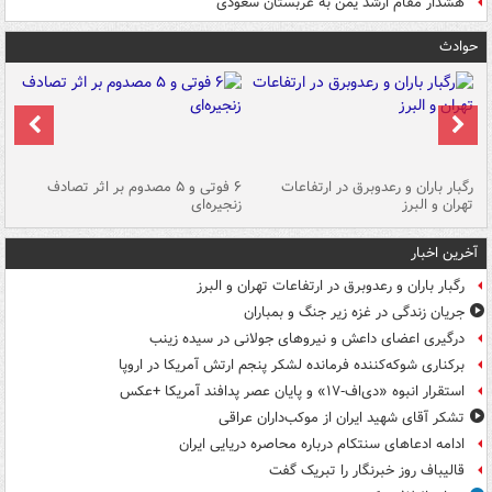
هشدار مقام ارشد یمن به عربستان سعودی
حوادث
رگبار باران و رعدوبرق در ارتفاعات
۶ فوتی و ۵ مصدوم بر اثر تصادف
گر
تهران و البرز
زنجیره‌ای
قط
آخرین اخبار
رگبار باران و رعدوبرق در ارتفاعات تهران و البرز
جریان زندگی در غزه زیر جنگ و بمباران
درگیری اعضای داعش و نیروهای جولانی در سیده زینب
برکناری شوکه‌کننده فرمانده لشکر پنجم ارتش آمریکا در اروپا
استقرار انبوه «دی‌اف‑۱۷» و پایان عصر پدافند آمریکا +عکس
تشکر آقای شهید ایران از موکب‌داران عراقی
ادامه ادعاهای سنتکام درباره محاصره دریایی ایران
قالیباف روز خبرنگار را تبریک گفت