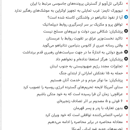
نگرانی تل‌آویو از گسترش پرونده‌های جاسوسی مرتبط با ایران
نیویورک تایمز: غرب تمایلی به تجهیز اوکراین به موشک‌های رهگیر ندارد
آیا از نفوذ نتانیاهو در واشنگتن کاسته شده است؟
توافق پرو و مکزیک بر سر ازسرگیری روابط دیپلماتیک
پزشکیان: شکافی بین دولت و نیروهای مسلح نیست
تاکید نخست‌وزیر عراق بر تقویت روابط با عربستان
وقتی رسانه عبری از کابوس بنیامین نتانیاهو می‌گوید
هیچ دولتی به اندازۀ ما در جهت سیاست‌های رهبری قدم برنداشت
پزشکیان: هرگز استعفا نداده‌ام و نخواهم داد
تجاوزات مجدد رژیم صهیونیستی به جنوب لبنان
حمله به ۱۵ نفتکش‌ اماراتی از ابتدای جنگ
پزشکیان: ما نوکر مردم و در خدمت آنان هستیم
سنای آمریکا لایحه تحریم‌های گسترده انرژی روسیه را تصویب کرد
عراقچی: زمان آن فرا رسیده است که به خود متکی باشیم
۶ فوتی و ۵ مصدوم بر اثر تصادف زنجیره‌ای
بدون تعارف با پدر و پسر قهرمان
ترامپ التماس‌کننده توافقی است که خود ویران کرد
معادله محاصره در برابر محاصره را ادامه می‌دهیم
تحریم‌های جدید ضد ایرانی آمریکا