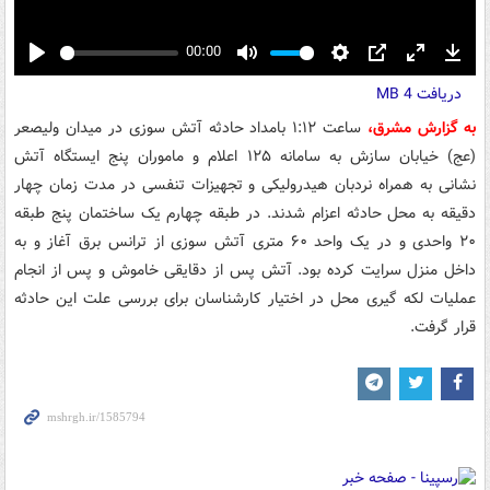
00:00
Play
Mute
Settings
PIP
Enter
Down
دریافت
4 MB
fullscreen
به گزارش مشرق،
ساعت ۱:۱۲ بامداد حادثه آتش سوزی در میدان ولیصعر
(عج) خیابان سازش به سامانه ۱۲۵ اعلام و ماموران پنج ایستگاه آتش
نشانی به همراه نردبان هیدرولیکی و تجهیزات تنفسی در مدت زمان چهار
دقیقه به محل حادثه اعزام شدند. در طبقه چهارم یک ساختمان پنج طبقه
۲۰ واحدی و در یک واحد ۶۰ متری آتش سوزی از ترانس برق آغاز و به
داخل منزل سرایت کرده بود. آتش پس از دقایقی خاموش و پس از انجام
عملیات لکه گیری محل در اختیار کارشناسان برای بررسی علت این حادثه
قرار گرفت.