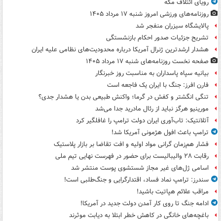
رویای ائتلاف مکه
روزنامه‌های ورزشی امروز ‌شنبه ۱۷ مرداد ۱۴۰۵
پالایشگاه سیزران منفجر شد
تشریح جزئیات صدور احکام بازنشستگی
هشدار ارشدترین ژنرال آمریکا درباره محدودیت‌های نظامی علیه ایران
صفحه نخست روزنامه‌های شنبه ۱۷ مرداد ۱۴۰۵
بیانیه سپاه پاسداران به مناسبت روز خبرنگار
فارن افرز: جنگ با ایران یک فاجعه است
تنگی انگشتر و کفش در گرما؛ واکنش طبیعی بدن یا هشدار جدی؟
مورینیو هرگز نباید از رئال مادرید جدا می‌شد
آتلانتیک: تاب‌آوری ایران دولت ترامپ را غافلگیر کرد
ترامپ باعث افول هژمونی آمریکا شد!
فشار هم‌زمان گرانی مواد اولیه و افت تقاضا بر بازار پلاستیک
رقابت ۲۸ والیبالیست برای حضور در فهرست نهایی تیم ملی
اسامی ژل‌های غیر مجاز شستشوی پوست منتشر شد
سندرز: ترامپ نماد فساد، اقتدارگرایی و جنگ‌طلبی است!
مراقب علائم هپاتیت باشید!
ادامه جنگ تا روی کار آمدن دولت جدید در آمریکا!
باغچه‌های خانگی در کاهش خطر ابتلا به دیابت موثرند