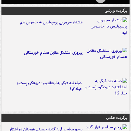
برگزیده ورزشی
هشدار سرمربی پرسپولیس به جاسوس تیم
پیروزی استقلال مقابل همنام خوزستانی
حمله تند فیگو به اینفانتینو: دروغگو، پَست‌ و
حیله‌گر!
برگزیده عکس
پرچم سیاه بر فراز گنبد حسینی همچنان در اهتزاز