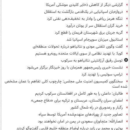
گزارشی دیگر از کاهش ذخایر کلیدی موشکی آمریکا
دروازه‌بان اسپانیایی در یک‌قدمی بازگشت به استقلال
تنگه هرمز ریاض را وادار به تخفیف‌دهی نفتی کرد
خرید گران استقلال سر از یونان درآورد
گربه جریان برق شهرستان فریمان را قطع کرد
استانبول میزبان سوپرجام اسپانیا شد
گفت وگوی تلفنی مودی و نتانیاهو درباره تحولات منطقه‌ای
کوبا: با تهدید نظامی از سوی ایالات متحده روبه‌رو هستیم
توسل رفیق آرژانتینی نتانیاهو به سرکوب
نشست خبری رئیس‌جمهور همزمان با روز خبرنگار برگزار می‌شود
ترامپ سوئیس را تهدید کرد
سخنگوی کمیسیون امنیت ملی مجلس: چارچوب کلی تفاهم با عمان مشخص
شده است
طالبان: داعش را به طور کامل در افغانستان سرکوب کردیم
امضای سران پاکستان، عربستان و ترکیه برای «دفاع جمعی»
رگبار و رعدوبرق در راه شمال کشور
تصاویر جدید از پهپادهای منهدم‌شده آمریکا توسط سپاه
انصارالله: متجاوزان سعودی در یمن در امان نخواهند بود
پوتین و محمد بن زاید درباره اوضاع منطقه خلیج فارس گفت‌وگو کردند