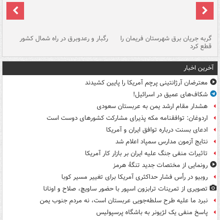
گربه جریان برق شهرستان فریمان را
رگبار و رعدوبرق در راه شمال کشور
قطع کرد
گذ
آخرین اخبار
معترضان آرژانتینی پرچم آمریکا را پایین کشیدند
شکاف‌های عمیق در اسرائیل!
هشدار مقام ارشد یمن به عربستان سعودی
اردوغان: توافقنامه مکه پذیرای مشارکت کشورهای دوست است
ادعای بسنت درباره توافق ایران و آمریکا
نتایج آزمون مدارس سمپاد اعلام شد
تاثیرات منفی جنگ علیه ایران بر بازار کار آمریکا
رونمایی از مختصات جدید تنگۀ هرمز
روبیو در رأس فشار حداکثری آمریکا برای تغییر مسیر کوبا
تصویری از تمرینات ترابزون اسپور با حضور ساویچ، صلاح و اونانا
نبرد ما علیه طرح سلطه‌جویی عربستان است، نه مردم جنوب یمن
پاسخ منفی یک لژیونر به باشگاه پرسپولیس