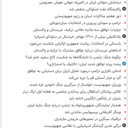
درخشش جوانان ایران در المپیاد جهانی هوش مصنوعی
پالایشگاه نفت اسلواکی منفجر شد
دور هفتم مذاکرات لبنان و رژیم صهیونیستی
ترامپ و سودای پیروزی در انتخابات میان‌دوره‌ای
جزئیات توافق سه جانبه دفاعی ترکیه، عربستان و پاکستان
بلاتکلیفی بیش از ۱۳۰۰ مهاجر خردسال در سئوتای اسپانیا
زلنسکی در انتخابات ریاست جمهوری اوکراین شکست می‌خورد
ادعاهای عربستان درباره توافق مشترک با ترکیه و پاکستان
چگونه جنگ ترامپ با دانشگاه‌ها به شکست کاخ سفید ختم شد؟
پشت پرده توافق جدید ایران؛ تاکتیک یا استراتژی؟
ادعای تکراری ترامپ درمورد تمایل ایران برای دستیابی به توافق
گرد و غبار آسمان قم را تیره می‌کند
وزیران صهیونیست خواستار از سرگیری جنگ نابودی غزه شدند
تلاش پزشکان استقلال برای رساندن چشمی به هفته اول لیگ برتر
بحران در راه‌آهن انگلیس ادامه دارد
هشدار نمایندگان جمهوری‌خواه به ترامپ درباره جنگ علیه ایران
وینگر آفریقایی پرسپولیس ماندنی شد
ترافیک سنگین در محورهای خروجی مازندران
درگیر شدن گردشگر اسپانیایی با نظامی صهیونیست