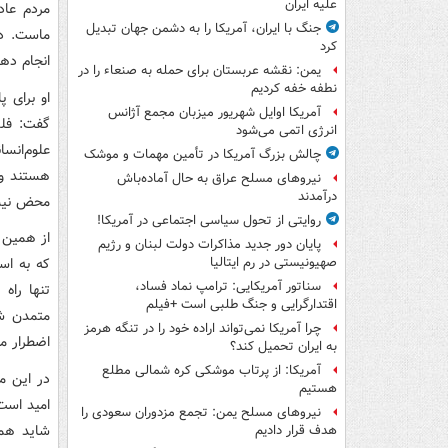
علیه ایران
مردم عاد
جنگ با ایران، آمریکا را به دشمن جهان تبدیل
ماست. در 
کرد
انجام ده
یمن: نقشه عربستان برای حمله به صنعاء را در
نطفه خفه کردیم
او برای 
آمریکا اوایل شهریور میزبان مجمع آژانس
گفت: فلس
انرژی اتمی می‌شود
علوم‌انس
چالش بزرگ آمریکا در تأمین مهمات و موشک
هستند و 
نیروهای مسلح عراق به حال آماده‌باش
درآمدند
محض نیست
روایتی از تحول سیاسی اجتماعی در آمریکا!
از همین 
پایان دور جدید مذاکرات دولت لبنان و رژیم
که به اس
صهیونیستی در رم ایتالیا
سناتور آمریکایی: ترامپ نماد فساد،
تنها را
اقتدارگرایی و جنگ طلبی است +فیلم
متمدن شد
چرا آمریکا نمی‌تواند اراده خود را در تنگه هرمز
اضطرار می
به ایران تحمیل کند؟
آمریکا: از پرتاب موشکی کره شمالی مطلع
در این م
هستیم
امید است 
نیروهای مسلح یمن: تجمع مزدوران سعودی را
شاید همی
هدف قرار دادیم