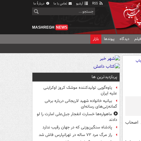
RSS
آرشیو
تماس با ما
دربارهٔ ما
MASHREGH
NEWS
یلم
دیدگاه
پیوندها
بازار
اپ
پربازدیدترین ها
یاوه‌گویی تولیدکننده موشک کروز اوکراینی
علیه ایران
بیانیه خانواده شهید لاریجانی درباره برخی
گمانه‌زنی‌های رسانه‌ای
ماهواره‌ها خسارت انفجار جبل‌علی امارت را لو
دادند
 اصحاب
پادشاه سنگین‌وزنی که در جهان رقیب ندارد
راز مرگ مرد ۷۲ ساله در تهرانپارس فاش شد