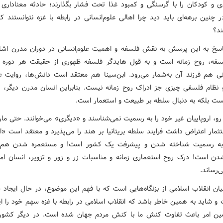
ی و کودکان را با گرسنگی و کمبود غذا تحت فشار بگذارند؛ حادثه معناداری د
چنین برهه‌ای باید دید چرا اهالی علوم‌انسانی در رابطه با غزه نتوانستند ک
ند؟
پاسخ به این پرسش به نقش فلسفه و اهمیت علوم‌انسانی در دوران مدرن اشار
فه، روح زمانه است و به قول هایدگر فلسفه ظهوری از حقیقت هر دوره
انی هم فرزند آن به‌شمار می‌رود. ابن‌سینا هم معتقد است دانش‌ها، روایت 
نظام فلسفی چیزی جز ادراک روح زمانه نیست. بنابراین انسان مدرن دیگر، 
 بلکه به دنبال سلطه بر طبیعت و استعمار است.
رو، اروپاییان غیر خود را به رسمیت نمی‌شناسند و «دیگری» می‌خوانند. حتی م
تثمار اعتراض داشت فرایند سلطه بریتانیا بر هند را می‌پذیرد و معتقد است «ا
ه به رسمیت شناخته شدن و پیشرفت یک کشور است! و مستعمره شدن هم تن
ن است! درک روح استعماری زمانه و مناسبات زر و زور و تزویر، انسان امرو
‌رساند.
یان انقلاب اسلامی از بزنگاه‌هایی است که با فهم این موضوع، در حال ایجاد ج
و شاید به همین خاطر باشد که انقلاب اسلامی در رابطه با غزه سهم خود را ای
ن امر باعث تفاوت کنش ما با کنش مردم جهان شده است. در دیگر کشور