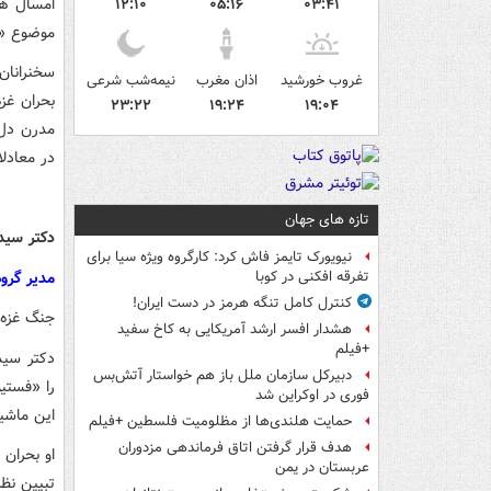
امسال هم
۱۲:۱۰
۰۵:۱۶
۰۳:۴۱
موضوع «طر
سخنرانان
غروب خورشید
اذان مغرب
نیمه‌شب شرعی
بحران غز
۲۳:۲۲
۱۹:۲۴
۱۹:۰۴
مدرن دل‌
در معادل
تازه های جهان
دکتر سی
نیویورک تایمز فاش کرد: کارگروه ویژه سیا برای
مدیر گرو
تفرقه افکنی در کوبا
کنترل کامل تنگه هرمز در دست ایران!
جنگ غزه 
هشدار افسر ارشد آمریکایی به کاخ سفید
+فیلم
دکتر سید
دبیرکل سازمان ملل باز هم خواستار آتش‌بس
را «فستی
فوری در اوکراین شد
این ماشی
حمایت هلندی‌ها از مظلومیت فلسطین +فیلم
هدف قرار گرفتن اتاق‌ فرماندهی مزدوران
او بحران 
عربستان در یمن
تبیین نظ