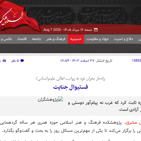
جمعه ۱۶ مرداد ۱۴۰۵ -
Aug 7 2026
ی
دفاع و امنیت
جهاد و مقاومت
حسینیه
فرهنگ و هنر
جامعه
اقتصاد
عکس و ف
1585
تاریخ انتشار:
۲۷ اسفند ۱۴۰۲ - ۱۸:۵۹
۵ نظر
چ
راه‌حل بحران غزه به روایت اهالی علوم‌انسانی/
فستیوال جنایت
 ثابت کرد که غرب نه پیام‌آور دوستی و
 آزادی است.
ش مشرق
، پژوهشکده فرهنگ و هنر اسلامی حوزه هنری هر ساله گردهمایی
نی را برگزار می‌کند تا یکی از مهم‌ترین مسائل روز را به بحث و گفت‌وگو بگذارد.