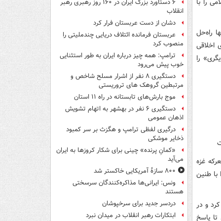
ی را با
۶ دستاورد بزرگ ایران در ۱۶۰ روز رهبری رهبر
انقلاب
دشان از دست عربستان فرار کرد
 راه‌حل
عربستان فرمانده ائتلاف دریایی چندملیتی را
منصوب کرد
 اخلاقی
ترامپ: همه چیز درباره ایران به طور استثنایی
گری» را
خوب پیش می‌رود
دستگیری ۸ نفر از اشرار مسلح شاخص و
مرتبطین گروهک های تروریستی
موج بارش‌های تابستانه در راه ۱۱ استان
دستگیری ۶ نفر در بهشهر به اتهام تشویش
اذهان عمومی
درگیری لفظی ترامپ و هگزث بر سر کمبود
ذخایر موشکی
ت
«کمانِ پرنده» چینی برای شکار کروزها به ایران
می‌آید
رکه غزه
۸۰۰ سازۀ آمریکایی خاکستر شد
با طنین
ونس: ایرانی‌ها مذاکره‌کنندگان سرسختی
هستند
دردسر جدید برای سرخپوشان
کرد و در
ابتکارات رهبر انقلاب در میدان نبرد
تا پاسخ