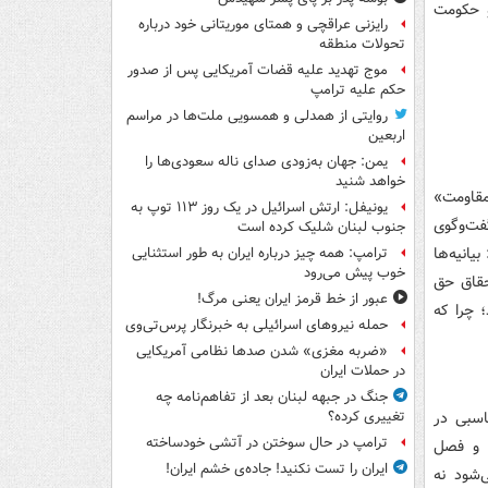
و حکومت
رایزنی عراقچی و همتای موریتانی خود درباره
تحولات منطقه
موج تهدید علیه قضات آمریکایی پس از صدور
حکم علیه ترامپ
روایتی از همدلی و همسویی ملت‌ها در مراسم
اربعین
یمن: جهان به‌زودی صدای ناله سعودی‌ها را
خواهد شنید
مقاومت»
یونیفل: ارتش اسرائیل در یک روز ۱۱۳ توپ به
گفت‌وگوی
جنوب لبنان شلیک کرده است
یانیه‌ها
ترامپ: همه چیز درباره ایران به طور استثنایی
خوب پیش می‌رود
حقاق حق
عبور از خط قرمز ایران یعنی مرگ!
؛ چرا که
حمله نیروهای اسرائیلی به خبرنگار پرس‌تی‌وی
«ضربه مغزی» شدن صدها نظامی آمریکایی
در حملات ایران
جنگ در جبهه لبنان بعد از تفاهم‌نامه چه
اسبی در
تغییری کرده؟
ترامپ در حال سوختن در آتشی خودساخته
ل و فصل
ایران را تست نکنید! جاده‌ی خشم ایران!
‌شود نه