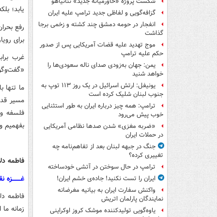
شکست پروژه «خاورمیانه جدید» نتانیاهو
یابد؛ بلک
گزافه‌گویی و لفاظی جدید ترامپ علیه ایران
انفجار در حومه دمشق چند کشته و زخمی برجا
رفع بحرا
گذاشت
برای رویا
موج تهدید علیه قضات آمریکایی پس از صدور
حکم علیه ترامپ
غرب براب
یمن: جهان به‌زودی صدای ناله سعودی‌ها را
«گفت‌وگو
خواهد شنید
یونیفل: ارتش اسرائیل در یک روز ۱۱۳ توپ به
ما تنها ب
جنوب لبنان شلیک کرده است
مسیر قدر
ترامپ: همه چیز درباره ایران به طور استثنایی
فلسفه و 
خوب پیش می‌رود
بفهمیم و 
«ضربه مغزی» شدن صدها نظامی آمریکایی
در حملات ایران
جنگ در جبهه لبنان بعد از تفاهم‌نامه چه
تغییری کرده؟
فاطمه دل
ترامپ در حال سوختن در آتشی خودساخته
غـــــــــ
ایران را تست نکنید! جاده‌ی خشم ایران!
واکنش سفارت ایران به بیانیه مغرضانه
فاطمه دل
نمایندگان پارلمان اتریش
زمانه ما
یاوه‌گویی تولیدکننده موشک کروز اوکراینی