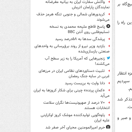
واکنش سفارت ایران به بیانیه مغرضانه
‌گاه بر
نمایندگان پارلمان اتریش
کریدورهای شمالی و جنوبی تنگه هرمز حذف
می‌شوند
 راه را
پاسخ قاطع ملیحه محمدی به نسخه
تسلیم‌طلبی روی آنتن BBC
پرشدگی سدها به ۵۸درصد رسید
بازدید وزیر نیرو از روند برق‌رسانی به واحدهای
صنعتی بازسازی‌شده
زنجیرهایی که آمریکا را به زیر سطح آب
می‌کشند!
تثبیت دستاوردهای نظامی ایران در مرزهای
 انتظار
غربی در سایه جنگ رمضان
 سپردیم
دانا وایت به بن‌بست رسید
م.
«کمانِ پرنده» چینی برای شکار کروزها به ایران
می‌آید
را متذکر شد
۷۰ درصد از صهیونیست‌ها نگران سلامت
ت.
انتخابات هستند
یاوه‌گویی تولیدکننده موشک کروز اوکراینی
و صبر و
علیه ایران
حرم امیرالمومنین محیای آخر صفر شد