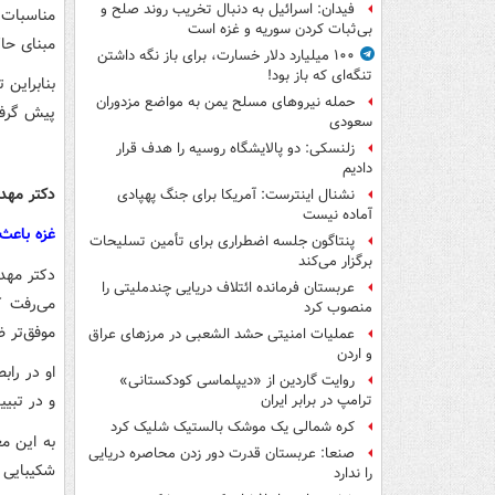
فیدان: اسرائیل به دنبال تخریب روند صلح و
مناسبات 
بی‌ثبات کردن سوریه و غزه است
مبنای حا
۱۰۰ میلیارد دلار خسارت، برای باز نگه داشتن
تنگه‌ای که باز بود!
بنابراین
حمله نیروهای مسلح یمن به مواضع مزدوران
پیش گرفته
سعودی
زلنسکی: دو پالایشگاه روسیه را هدف قرار
دادیم
دکتر مهدی
نشنال اینترست: آمریکا برای جنگ پهپادی
آماده نیست
غزه باعث
پنتاگون جلسه اضطراری برای تأمین تسلیحات
برگزار می‌کند
دکتر مهد
عربستان فرمانده ائتلاف دریایی چندملیتی را
می‌رفت ک
منصوب کرد
موفق‌تر ظ
عملیات امنیتی حشد الشعبی در مرزهای عراق
و اردن
روایت گاردین از «دیپلماسی کودکستانی»
و در تبیی
ترامپ در برابر ایران
کره شمالی یک موشک بالستیک شلیک کرد
به این م
صنعا: عربستان قدرت دور زدن محاصره دریایی
شکیبایی م
را ندارد