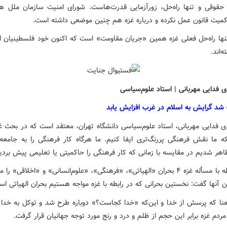
حقوقی و تنها راه‌حل، زورآزمایی قدرت‌هاست. شورای امنیت سازمان ملل هیچ
کمیت قانون عمل نکرده و درباره غزه هم چنین موضعی داشته است.
 تنها راه‌حل فعلی غزه همین «جریان مقاومت» است که اکنون خود فلسطینیان این
‌اند.
 فدایی مهربانی | استاد علوم‌سیاسی
 شد گرایش به اسلام در غرب افزایش یابد
ی فدایی مهربانی، استاد علوم‌سیاسی دانشگاه تهران، معتقد است که در بحث غزه
ه ما نقش فرهنگی پررنگ‌تری ایفا کنیم. ما هرگاه کار فرهنگی را به جامعه
اهر شدیم در مقایسه با زمانی که کار فرهنگی را حاکمیتی یا تعلیمی پیش بردی
او در رابطه با مسأله غزه ۴ بحران «الهیاتی»، «فرهنگی»، «علوم‌انسانی» و «اخلاقی» 
ن آنها گفت: نخستین بحرانی که در رابطه با غزه مواجه هستیم بحران الهیاتی اس
عنا که پرسش از خدا و این‌که «خدا کجاست؟» دوباره طرح شد و توکل به خدا 
ردم غزه برابر این حجم از ظلم و درد و رنج مورد توجه جهانیان قرار گرفت.