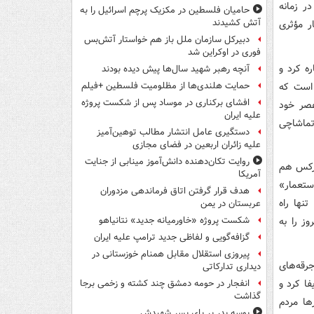
ر زمانه
حامیان فلسطین در مکزیک پرچم اسرائیل را به
آتش کشیدند
ار مؤثری
دبیرکل سازمان ملل باز هم خواستار آتش‌بس
فوری در اوکراین شد
ه کرد و
آنچه رهبر شهید سال‌ها پیش دیده بودند
 است که
حمایت هلندی‌ها از مظلومیت فلسطین +فیلم
افشای برکناری در موساد پس از شکست پروژه
عصر خود
علیه ایران
تماشاچی
دستگیری عامل انتشار مطالب توهین‌آمیز
علیه زائران اربعین در فضای مجازی
روایت تکان‌دهنده دانش‌آموز مینابی از جنایت
ارکس هم
آمریکا
ستعمار»
هدف قرار گرفتن اتاق‌ فرماندهی مزدوران
ها راه
عربستان در یمن
ز را به
شکست پروژه «خاورمیانه جدید» نتانیاهو
گزافه‌گویی و لفاظی جدید ترامپ علیه ایران
پیروزی استقلال مقابل همنام خوزستانی در
رقه‌های
دیداری تدارکاتی
فا کرد و
انفجار در حومه دمشق چند کشته و زخمی برجا
گذاشت
ها مردم
بوسه‌ پدر بر پای پسر شهیدش