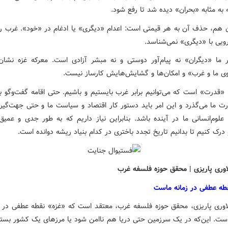
ه به مثابه «بحران» دیده شد تا رفع شود.
ن هم، حذف آن به هر قیمتی است: اعدام «دیگری» یا ادغام در «خود». غرب را
رویی با «دیگری» نمی‌شناسد.
ر ما «دیگران» نه پیام‌آور دوستی و نه مبشر آزادی است. معرکه غزه نشان
ی ما و غرب» و امکان‌ها و گشایش‌هایش کارساز نیست.
ا «قدرت» است که می‌توانیم برابر غرب بایستیم و باشیم. حتی اقامه گفت‌وگو ب
ت ما می‌گذرد و این امر باید دستور کار اقتصاد و سیاست ما و حتی جهت‌گیر
علوم‌انسانی ما در آینده باشد. بنابراین نیاز داریم که به طور جدی و عمیق
درک کنیم تا بدانیم تاریخ تجدد باختری در کدام بنیاد ریشه دوانده است.
اوری پاریزی | محقق حوزه فلسفه غرب
زه نقطه عطفی در زمانه ماست
اوری پاریزی، محقق حوزه فلسفه غرب، معتقد است که «غزه» نقطه عطفی در
 است. این‌که در یک سرزمین حتی دریا هم ناامن شود یا مرزهای یک کشور بسته