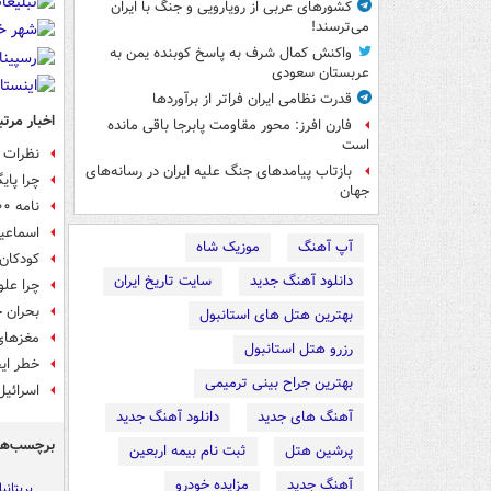
کشورهای عربی از رویارویی و جنگ با ایران
می‌ترسند!
واکنش کمال شرف به پاسخ کوبنده یمن به
عربستان سعودی
قدرت نظامی ایران فراتر از برآوردها
اخبار مرتب
فارن افرز: محور مقاومت پابرجا باقی مانده
است
نظرات ع
بازتاب پیامدهای جنگ علیه ایران در رسانه‌های
چرا پای
جهان
نامه ۳۰۰ استاد دانشگاه‌های جهان به گوترش
اسماعیل
آپ آهنگ
موزیک شاه
کودکان 
دانلود آهنگ جدید
سایت تاریخ ایران
چرا علو
بحران ج
بهترین هتل های استانبول
مغزهای
رزرو هتل استانبول
خطر ایج
بهترین جراح بینی ترمیمی
اسرائی
آهنگ های جدید
دانلود آهنگ جدید
برچسب‌ها
پرشین هتل
ثبت نام بیمه اربعین
آهنگ جدید
مزایده خودرو
بریتانیا