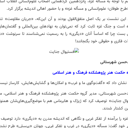
 با توجه به مسأله غزه، پانزدهمین گردهمایی اصحاب علوم‌انسانی انقلاب اسلام
ح طوفان؛ علوم‌انسانی و مسأله غزه» و با حضور اهالی اندیشه برگزار کرد.
 این نشست بر یک اصل متفق‌القول بودند و آن این‌که، «جریان مقاومت» تنها
ه است و جنگ غزه ثابت کرد که نمی‌توان به نهادهای بین‌المللی و گفتمان‌های
 بست چرا که اساساً آنان «دیگری» را به رسمیت نمی‌شناسند تا سرنوشت «دی
ات فکری و حقوقی خود بگنجانند!
دحسن شهرستانی
ه حکمت هنر پژوهشکده فرهنگ و هنر اسلامی
نشان داد که «گفت‌وگوی ما و غرب» و امکان‌ها و گشایش‌هایش، کارساز نیس
حسن شهرستانی، مدیر گروه حکمت هنر پژوهشکده فرهنگ و هنر اسلامی، مع
وال جنایت» توصیف کرد که ژیژک و هابرماس هم با موضع‌گیری‌های‌شان همنوا 
ن کشتار شدند.
غزه را برآمده از تفکر غربی و نگاهی که اندیشه مدرن به «دیگری» دارد توصیف 
ر خود گفت: مسأله «دیگری» در غرب و تفکر غربی، چونان «پرسش» طرح نشد 