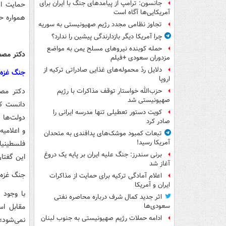
جانسون: ترامپ از پیامدهای جنگ با ایران برای
حمایت از
آمریکایی‌ها آگاه است
همواره ح
تجاوز نظامی مجدد رژیم صهیونیستی به سوریه
چرا آمریکا دیگر بازدارندگی پیشین را ندارد؟
حمله کوبنده نیروهای مسلح یمن به مواضع
دکتر مصط
مزدوران سعودی +فیلم
دلایل ردّ محموله‌های غذایی صادراتی ترکیه از
جنگ غزه ث
اروپا
دکتر مصط
حزب‌الله خواستار توقف مذاکرات با رژیم
صهیونیستی شد
دانست که 
کویت دستور تعطیلی تنها مدرسه ایرانی را
دولت‌ها ر
صادر کرد
و اعلامی
تبعات کمبود موشک‌های پدافندی به متحدان
آمریکا رسید!
فلسطینیان
برنی سندرز: جنگ علیه ایران بر پایه یک دروغ
این گفتار
آغاز شد
جنگ غزه ث
اعلام آمادگی ترکیه برای حمایت از مذاکرات
ایران و آمریکا
با وجود 
اثر جدید کمال شرف درباره محاصره نفتی
مقابل اس
سعودی‌ها
ادامه حملات رژیم صهیونیستی به جنوب لبنان
نمی‌شود؛