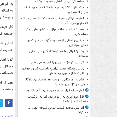
خشم ترامپ از افشای کمبود موشک
به گواهی
پاکستان: تلاش‌های دیپلماتیک در مورد تنگه
به اسلام
هرمز ادامه دارد
و پرسش ا
اعتراف ارتش اسرائیل به هلاکت ۲ افسر در تله
انفجاری حزب‌الله
کار فرهن
بغداد: نباید از خاک عراق به کشورهای دیگر
جامعه گر
حمله شود
درگیری لفظی ترامپ و هگزث بر سر کمبود
اهالی عل
ذخایر موشکی
حمایت از 
ونس: ایرانی‌ها مذاکره‌کنندگان سرسختی
هستند
گویا اهال
ترامپ: توافق با ایران را ترجیح می‌دهم
مسائل رو
ریزش پایگاه جدید ترامپ بافاصله‌گیری جوانان
«مسأله شر
و اقلیت‌ها از جمهوری‌خواهان
نشریه آمریکایی: روسیه قدرتمندترین ناوگان
بعد از ا
هوایی در کل اروپا را دارد
معتقدم مه
آغاز جنگ ایران برای پایان قدرت آمریکا بود
قرار بود ایران به زانو درآید، اما به ابرقدرت
منطقه تبدیل شد!
افزایش مجدد قیمت بنزین نتیجه ابهام در
مذاکرات