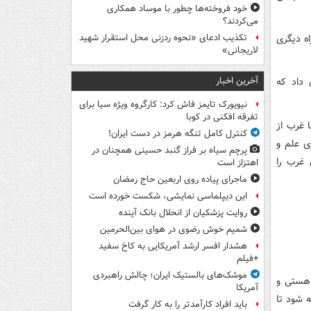
خود فروخته‌ها چطور با موساد همکاری
می‌کردند؟
ه دیگری
تکذیب ادعای «نحوه ردزنی محل استقرار شهید
لاریجانی»
آخرین اخبار
 داد که
نیویورک تایمز فاش کرد: کارگروه ویژه سیا برای
تفرقه افکنی در کوبا
ا غرب از
کنترل کامل تنگه هرمز در دست ایران!
ی علم و
پرچم سیاه بر فراز گنبد حسینی همچنان در
 غرب را
اهتزاز است
ماجرای پیاده روی اربعین حاج رمضان
این دیپلماسی نمایشی، شکست خورده است
روایت پزشکیان از انحلال بانک آینده
شمیم خوش رضوی در هوای بین‌الحرمین
هشدار افسر ارشد آمریکایی به کاخ سفید
+فیلم
موشک‌های بالستیک ایران؛ چالش راهبردی
 هستی و
آمریکا
 شود تا
باید افراد کارآمدتر را به کار گرفت