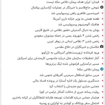
فیدان: ایران هدف پیمان دفاعی مکه نیست
شوخی حاج‌قاسم با خبرنگار در عملیات آزادسازی بوکمال
امیرحسین طاهری راهی پرسپولیس شد
طعنه همتی به وزیر خزانه داری آمریکا
هافبک آلومینیوم پرسپولیسی شد
یونان به دنبال گسترش حضور نظامی در خلیج فارس
زخمی شدن ۴ شهروند یمنی در حمله مزدوران سعودی
زخمی شدن ۳ نظامی لبنانی در زوطر غربی
عکاسان و خبرنگاران در دفاع مقدس
ورود فرمانده تروریست‌های آمریکایی به تل‌آویو
آغاز تحقیقات سازمان ملل درباره جاسوسی کارمندش برای اسرائیل
مسیر درآمدزایی فراموش شده لیگ برتری‌ها
پیمان دفاعی مکه!
مربی سابق استقلال سرمربی آفریقای جنوبی شد
دستگیری مسئول یک اداره آستارا در پرونده فساد مالی
مجتبی جباری تیم جدیدش را انتخاب کرد
روایت رسانه عبری از دخالت آشکار ترامپ در کوبا
هشدار حماس درباره اقدامات توسعه طلبانه اشغالگران در کرانه باختری
احتمال سفر ویتکاف و کوشنر به اوکراین و روسیه