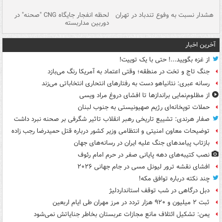
ای
هشدار نسبت به وفوع تندباد در تهران
لحظه انفجار جایگاه CNG "صحنه" در
دس
دوربین مداربسته
ات
آخرین اخبار
از غزه بگویید...! حتی با یک توییت!
جنگ تاج و تخت در منطقه؛ وقتی اعتماد به آمریکا رنگ می‌بازد
رسانه عبری: نتانیاهو دست به رفتارهای انتحاری انتخاباتی می‌زند
از مظلوم‌نمایی براندازها تا افشای دروغ مراد ویسی
حملات توپخانه‌ای رژیم صهیونیستی به جنوب لبنان
صفار هرندی: تشییع تاریخی رهبر انقلاب تاثیر شگرفی بر صحنه نبرد داشت
توضیحات معاون امنیتی و انتظامی وزیر کشور درباره قتل حمیدرضا رجب زاده
بازتاب پیامدهای جنگ علیه ایران در رسانه‌های جهان
نصب کتیبه‌های دهه پایانی صفر در حرم امام رئوف
افشای نقشه ترور لیونل مسی در جام جهانی ۲۰۲۶
چند نکته درباره توافق مکه!
دبل درگاهی در شب توقف استانداردلیژ
ثبت ۲ میلیون و ۹۲۰ هزار تردد در مرز مهران طی ایام اربعین
یمن: تشکیل ائتلاف مانع مجازات عربستان بخاطر جنایاتش نمی‌شود