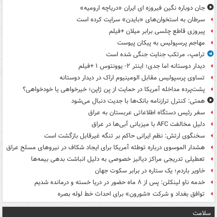
جان دوباره نگین فیروزه ای ایران «دریاچه ارومیه»
سرطان به استخوان‌های «بایدن» سرایت کرده است
پیروزی قاطع چلسی برابر میلان +فیلم
مهاجم پرسپولیس به پیکان پیوست
ترامپ، مرتکب جنایت جنگی شده است
دیدار دوستانه اما جدی؛ اینتر ۲- یوونتوس ۱ +فیلم
تساوی پرسپولیس مقابل الومینیوم اراک در دیدار دوستانه
پشت‌پرده مداخله آمریکا در حمایت از یِن ژاپن؛ خیرخواهی یا خودخواهی؟
همتی: کنترل ترازنامه بانک‌ها با جدیت دنبال می‌شود
سفر رئیس دستگاه اطلاعاتی عربستان به عراق
دلیل مخالفت AFC با میزبانی آبی‌ها در عراق
سخنگوی ارتش: نظم ایرانی حاکم بر تنگه غیرقابل بازگشت است
هشدار الموسوی درباره توطئه آمریکا برای ایجاد شکاف در نیروهای مسلح عراق
تعطیلی تدریجی مراکز دیالیز خصوصی به دلیل انباشت بدهی بیمه‌ها
خاویر باردم؛ یک ستاره در برابر سکوت جهان
خدمه ناو لینکلن: پس از ۸ ماه حضور در دریا خسته و درمانده‌ شدیم
توافق بغداد و شرکت «شورون» برای احداث خط لوله بصره
سلامت