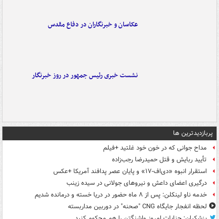
عکاسان و خبرنگاران در دفاع مقدس
نشست خبری رئیس جمهور در روز خبرنگار
پربازدیدترین ها
مداح جوانی که در خون خود غلتید +فیلم
تأیید ربایش و قتل حمیدرضا رجب‌زاده
استقرار انبوه «دی‌اف‑۱۷» و پایان عصر پدافند آمریکا +عکس
درگیری اعضای داعش و نیروهای جولانی در سیده زینب
خدمه ناو لینکلن: پس از ۸ ماه حضور در دریا خسته و درمانده‌ شدیم
لحظه انفجار جایگاه CNG "صحنه" در دوربین مداربسته
پزشکیان: جنایات امروز واشنگتن را هم محکوم کنید