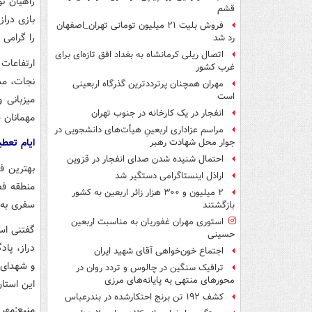
راهیان نو
قشم
بازی دراز
فروش بلیت ۲۱ میلیون تومانی تهران_اصفهان
را گرامی م
رد شد
اتصال ریلی کرمانشاه به بغداد افق تازه‌ای برای
ارتفاعات
غرب کشور
نجات، مسا
مهران همچنان پرترددترین گذرگاه اربعینی
است
میزبانی و
انفجار در یک کارخانه در جنوب تهران
مهمانان خ
مراسم عزاداری اربعینِ هیأت‌های دانشجویی در
ایام تعطی
جوار محل شهادت رهبر
احتمال شنیده شدن صدای انفجار در قزوین
بهترین ف
اراذل اینستاگرامی دستگیر شد
منطقه فص
۲ میلیون و ۳۰۰ هزار زائر اربعین به کشور
سفری به 
بازگشتند
استوری مهران غفوریان به مناسبت اربعین
گفتنی اس
حسینی
دراز، پا
اجتماع خون‌خواهی آقای شهید ایران
و شهدای 
ترافیک سنگین در چالوس و تردد روان در
محورهای منتهی به پایانه‌های مرزی
این استا
کشف ۱۹۲ تن برنج احتکارشده در بندرعباس
منبع:مهر