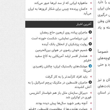
را دارد
ماهواره ایرانی که از سد ابرها عبور می‌کند
ن ایران
«کمانِ پرنده» چینی برای شکار کروزها به ایران
می‌آید
 درگیری
قان وطن
آخرین اخبار
ه و یاد
ماجرای پیاده روی اربعین حاج رمضان
این دیپلماسی نمایشی، شکست خورده است
روایت پزشکیان از انحلال بانک آینده
شمیم خوش رضوی در هوای بین‌الحرمین
خصوصاً
هشدار افسر ارشد آمریکایی به کاخ سفید
وچه‌های
+فیلم
ود و حتی
موشک‌های بالستیک ایران؛ چالش راهبردی
آمریکا
باید افراد کارآمدتر را به کار گرفت
ان و نیز
حامیان فلسطین در مکزیک پرچم اسرائیل را به
ادت‌های
آتش کشیدند
ر استان
دبیرکل سازمان ملل باز هم خواستار آتش‌بس
فوری در اوکراین شد
آنچه رهبر شهید سال‌ها پیش دیده بودند
حمایت هلندی‌ها از مظلومیت فلسطین +فیلم