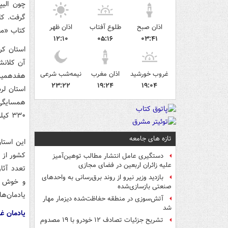
چون الیپ
اذان صبح
طلوع آفتاب
اذان ظهر
کتاب «مخ
۱۲:۱۰
۰۵:۱۶
۰۳:۴۱
آن کلانش
غروب خورشید
اذان مغرب
نیمه‌شب شرعی
هفدهمین 
۲۳:۲۲
۱۹:۲۴
۱۹:۰۴
استان لر
همسایگی 
۳۳۰ کیلومتر مرز مشترک با دولت مرکزی عراق و اقلیم کردستان از اهمیت ویژه‌ای برخوردار است.
تازه های جامعه
کشور از ن
دستگیری عامل انتشار مطالب توهین‌آمیز
علیه زائران اربعین در فضای مجازی
تعدد آثا
بازدید وزیر نیرو از روند برق‌رسانی به واحدهای
و خوش ط
صنعتی بازسازی‌شده
یادمان‌ه
آتش‌سوزی در منطقه حفاظت‌شده دیزمار مهار
شد
یادمان غ
تشریح جزئیات تصادف ۱۲ خودرو با ۱۹ مصدوم