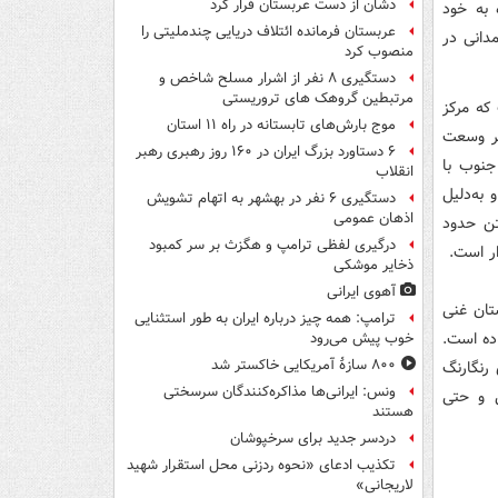
دشان از دست عربستان فرار کرد
 به خود
عربستان فرمانده ائتلاف دریایی چندملیتی را
ن فقیه همدانی در
منصوب کرد
دستگیری ۸ نفر از اشرار مسلح شاخص و
مرتبطین گروهک های تروریستی
 ۲ میلیون نفری است که مرکز
موج بارش‌های تابستانه در راه ۱۱ استان
ظر وسعت
۶ دستاورد بزرگ ایران در ۱۶۰ روز رهبری رهبر
جنوب با
انقلاب
به‌دلیل
دستگیری ۶ نفر در بهشهر به اتهام تشویش
اذهان عمومی
تن حدود
درگیری لفظی ترامپ و هگزث بر سر کمبود
ذخایر موشکی
آهوی ایرانی
 استان غنی
ترامپ: همه چیز درباره ایران به طور استثنایی
اده است.
خوب پیش می‌رود
۸۰۰ سازۀ آمریکایی خاکستر شد
رنگارنگ
ونس: ایرانی‌ها مذاکره‌کنندگان سرسختی
 و حتی
هستند
دردسر جدید برای سرخپوشان
تکذیب ادعای «نحوه ردزنی محل استقرار شهید
لاریجانی»