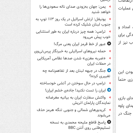
ارتفاعات
یمن: جهان به‌زودی صدای ناله سعودی‌ها را
ن عملیات
خواهد شنید
یونیفل: ارتش اسرائیل در یک روز ۱۱۳ توپ به
جنوب لبنان شلیک کرده است
امداد و
ترامپ: همه چیز درباره ایران به طور استثنایی
دگی برای
خوب پیش می‌رود
ب نیز از
عبور از خط قرمز ایران یعنی مرگ!
حمله نیروهای اسرائیلی به خبرنگار پرس‌تی‌وی
«ضربه مغزی» شدن صدها نظامی آمریکایی
در حملات ایران
جنگ در جبهه لبنان بعد از تفاهم‌نامه چه
ودن این
تغییری کرده؟
ی حتماً
ترامپ در حال سوختن در آتشی خودساخته
ایران را تست نکنید! جاده‌ی خشم ایران!
ای بازی
واکنش سفارت ایران به بیانیه مغرضانه
نمایندگان پارلمان اتریش
ای پاوه
کریدورهای شمالی و جنوبی تنگه هرمز حذف
 جنگ در
می‌شوند
پاسخ قاطع ملیحه محمدی به نسخه
تسلیم‌طلبی روی آنتن BBC