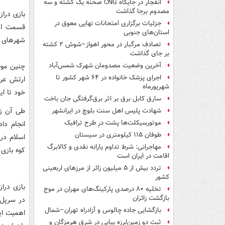
انفجار در جایگاه CNG صحنه یک کشته و سه
مصدوم برجا گذاشت
بازی درا
جزئیات برگزاری امتحانات نهایی معوق در
قسمت ای
استان‌های جنوبی
شهرهای خ
تصادف مرگبار در محور اهواز–شوش ۲ کشته
بر جای گذاشت
چنین موق
آخرین وضعیت مصدومان شهرک شمس‌آباد
اجرای پزشک خانواده در ۶۴ شهر کشور تا
ارتش عرا
شهریورماه
خود تا ای
سارق کابل برق بر اثر برق‌گرفتگی جان باخت
طی آن زم
شهادت پلیس اهل سنت بلوچ در ایرانشهر
موتورسیکلت‌ها پشت درِ طرح ترافیک
انجام دا
طوفان ۱۱۵ کیلومتری در سیستان
مهاجرانی: شرط تداوم یارانه نقدی و کالابرگ
کوه بازی
اقامت در ایران است
تردد بیش از ۵ میلیون زائر از مرزهای اربعینی
کشور
بازی درا
تخلیه ۸۰ درصدی پارکینگ‌های مهران در موج
بازگشت زائران
در سرپل 
بازگشایی جاده چالوس و آزادراه تهران–شمال
اهمیت این
ثبت دو زمین‌لرزه پیاپی در شرق هرمزگان و