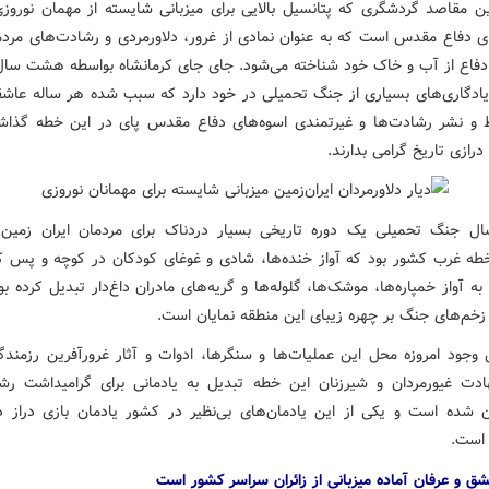
ین مقاصد گردشگری که پتانسیل بالایی برای میزبانی شایسته از مهمان نوروزی 
ای دفاع مقدس است که به عنوان نمادی از غرور، دلاورمردی و رشادت‌های مردما
دفاع از آب و خاک خود شناخته می‌شود. جای جای کرمانشاه بواسطه هشت سال
ادگاری‌های بسیاری از جنگ تحمیلی در خود دارد که سبب شده هر ساله عاش
 و نشر رشادت‌ها و غیرتمندی اسوه‌های دفاع مقدس پای در این خطه گذاشت
 درازی تاریخ گرامی بدارند.
 جنگ تحمیلی یک دوره تاریخی بسیار دردناک برای مردمان ایران زمین 
طه
غرب کشور بود که آواز خنده‌ها، شادی و غوغای کودکان در کوچه و پس ک
به آواز خمپاره‌ها، موشک‌ها، گلوله‌ها و گریه‌های مادران داغ‌دار تبدیل کرده ب
 زخم‌های جنگ بر چهره زیبای این منطقه نمایان است.
ن وجود امروزه محل این عملیات‌ها و سنگرها، ادوات و آثار غرورآفرین رزمندگ
ادت
غیورمردان
و
شیرزنان
این
خطه
تبدیل به یادمانی برای گرامیداشت رش
ان شده است و یکی از این یادمان‌های بی‌نظیر در کشور یادمان بازی دراز د
 است.
ق و عرفان آماده میزبانی از زائران سراسر کشور است