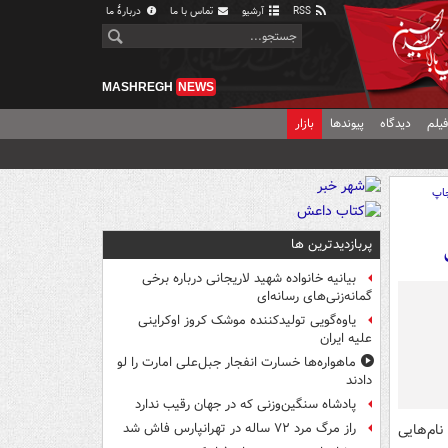
RSS
آرشیو
تماس با ما
دربارهٔ ما
MASHREGH
NEWS
یلم
دیدگاه
پیوندها
بازار
اپ
پربازدیدترین ها
بیانیه خانواده شهید لاریجانی درباره برخی
گمانه‌زنی‌های رسانه‌ای
یاوه‌گویی تولیدکننده موشک کروز اوکراینی
علیه ایران
ماهواره‌ها خسارت انفجار جبل‌علی امارت را لو
دادند
پادشاه سنگین‌وزنی که در جهان رقیب ندارد
نام‌هایی
راز مرگ مرد ۷۲ ساله در تهرانپارس فاش شد