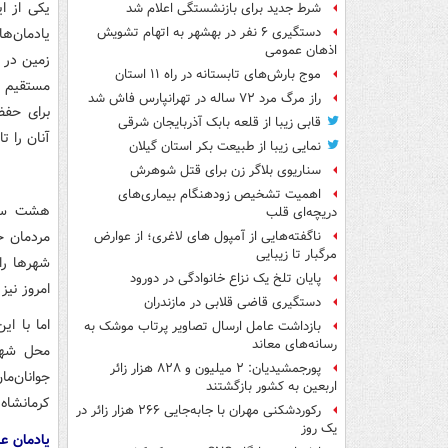
یکی از ا
شرط جدید برای بازنشستگی اعلام شد
یادمان‌ه
دستگیری ۶ نفر در بهشهر به اتهام تشویش
اذهان عمومی
زمین در 
موج بارش‌های تابستانه در راه ۱۱ استان
مستقیم ی
راز مرگ مرد ۷۲ ساله در تهرانپارس فاش شد
برای حفظ
قابی زیبا از قلعه بابک آذربایجان شرقی
آنان را تا
نمایی زیبا از طبیعت بکر استان گیلان
سناریوی بلاگر زن برای قتل شوهرش
اهمیت تشخیص زودهنگام بیماری‌های
هشت سال
دریچه‌ای قلب
مردمان
خ
ناگفته‌هایی از آمپول های لاغری؛ از عوارض
مرگبار تا زیبایی
شهرها را 
پایان تلخ یک نزاع خانوادگی در دورود
امروز نیز
دستگیری قاضی قلابی در مازندران
اما با ای
بازداشت عامل ارسال تصاویر پرتاب موشک به
رسانه‌های معاند
محل شه
پورجمشیدیان: ۲ میلیون و ۸۲۸ هزار زائر
جوانان‌م
اربعین به کشور بازگشتند
کرمانشاه
رکوردشکنی مهران با جابه‌جایی ۲۶۶ هزار زائر در
یک روز
یادمان عش