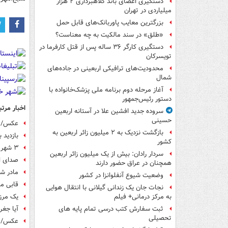
دستگیری اعضای باند کلاهبرداری ۲ هزار
میلیاردی در تهران
بزرگترین معایب پاوربانک‌های قابل حمل
«طلق» در سند مالکیت به چه معناست؟
دستگیری کارگر ۳۶ ساله پس از قتل کارفرما در
تویسرکان
محدودیت‌های ترافیکی اربعینی در جاده‌های
شمال‌
آغاز مرحله دوم برنامه ملی پزشک‌خانواده با
دستور رئیس‌جمهور
اخبار مرتب
سروده جدید افشین علا در آستانه اربعین
حسینی
عکس/ پ
بازگشت نزدیک به ۲ میلیون زائر اربعین به
بازدید بیش از ۲ میلیون زائر ر
کشور
۳ شهر ایران که بهشتی خصوصی برای استراحت و لذت بردن هستند
سردار رادان: بیش از یک میلیون زائر اربعین
صدای ان
همچنان در عراق حضور دارند
مادر ش
وضعیت شیوع آنفلوانزا در کشور
قابی مت
نجات جان یک زندانی گیلانی با انتقال هوایی
به مرکز درمانی+ فیلم
یک مرزب
ثبت سفارش کتب درسی تمام پایه های
آیا جغر
تحصیلی
عکس/ ک