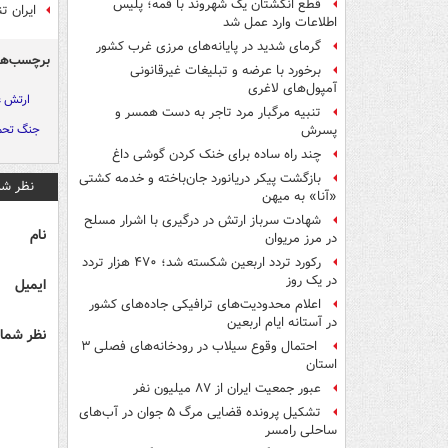
قطع انگشتان یک شهروند با قمه؛ پلیس
ایران ت
اطلاعات وارد عمل شد
گرمای شدید در پایانه‌های مرزی غرب کشور
برچسب‌ها
برخورد با عرضه و تبلیغات غیرقانونی
آمپول‌های لاغری
ارتش ع
تنبیه مرگبار مرد تاجر به دست همسر و
جنگ تحم
پسرش
چند راه‌ ساده برای خنک کردن گوشی داغ
بازگشت پیکر دریانورد جان‌باخته و خدمه کشتی
نظر شم
«آنا» به میهن
شهادت سرباز ارتش در درگیری با اشرار مسلح
نام
در مرز مریوان
رکورد تردد اربعین شکسته شد؛ ۴۷۰ هزار تردد
در یک روز
ایمیل
اعلام محدودیت‌های ترافیکی جاده‌های کشور
در آستانه ایام اربعین
نظر شما 
احتمال وقوع سیلاب در رودخانه‌های فصلی ۳
استان
عبور جمعیت ایران از ۸۷ میلیون نفر
تشکیل پرونده قضایی مرگ ۵ جوان در آب‌های
ساحلی رامسر