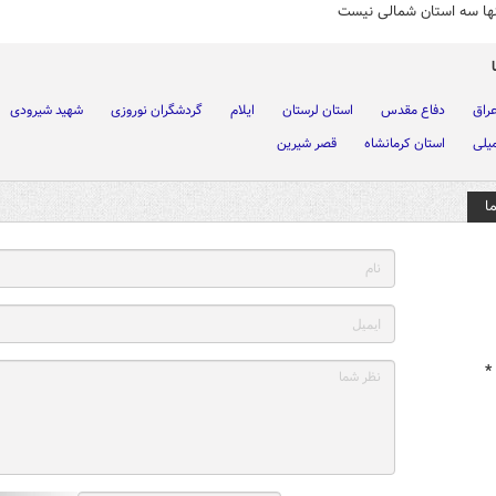
نها سه استان شمالی نیست
راق
دفاع مقدس
استان لرستان
ایلام
گردشگران نوروزی
شهید شیرودی
یلی
استان کرمانشاه
قصر شیرین
ا
*