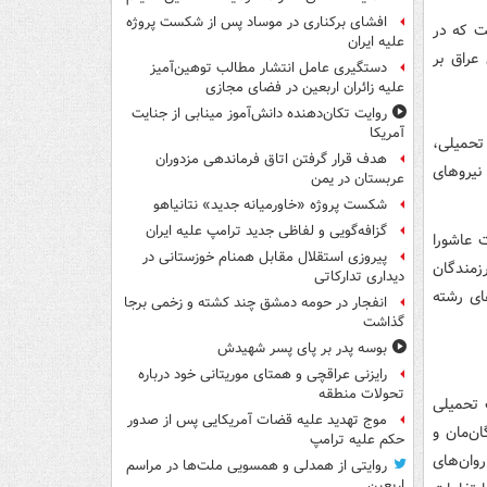
افشای برکناری در موساد پس از شکست پروژه
ت که در
علیه ایران
راق بر
دستگیری عامل انتشار مطالب توهین‌آمیز
علیه زائران اربعین در فضای مجازی
روایت تکان‌دهنده دانش‌آموز مینابی از جنایت
آمریکا
تحمیلی،
هدف قرار گرفتن اتاق‌ فرماندهی مزدوران
نیروهای
عربستان در یمن
شکست پروژه «خاورمیانه جدید» نتانیاهو
گزافه‌گویی و لفاظی جدید ترامپ علیه ایران
 عاشورا
پیروزی استقلال مقابل همنام خوزستانی در
زمندگان
دیداری تدارکاتی
دی‌های رشته
انفجار در حومه دمشق چند کشته و زخمی برجا
گذاشت
بوسه‌ پدر بر پای پسر شهیدش
رایزنی عراقچی و همتای موریتانی خود درباره
تحولات منطقه
 تحمیلی
موج تهدید علیه قضات آمریکایی پس از صدور
ن‌مان و
حکم علیه ترامپ
روان‌های
روایتی از همدلی و همسویی ملت‌ها در مراسم
اربعین