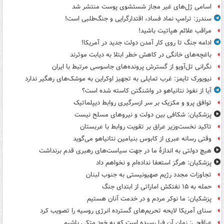
اسامی ژل‌های غیر مجاز شستشوی پوست منتشر شد
سندرز: ترامپ نماد فساد، اقتدارگرایی و جنگ‌طلبی است!
مراقب علائم هپاتیت باشید!
ادامه جنگ تا روی کار آمدن دولت جدید در آمریکا!
باغچه‌های خانگی در کاهش خطر ابتلا به دیابت موثرند
نگرانی تل‌آویو از گسترش پرونده‌های جاسوسی مرتبط با ایران
نیویورک تایمز: غرب تمایلی به تجهیز اوکراین به موشک‌های رهگیر ندارد
آیا از نفوذ نتانیاهو در واشنگتن کاسته شده است؟
توافق پرو و مکزیک بر سر ازسرگیری روابط دیپلماتیک
پزشکیان: شکافی بین دولت و نیروهای مسلح نیست
تاکید نخست‌وزیر عراق بر تقویت روابط با عربستان
وقتی رسانه عبری از کابوس بنیامین نتانیاهو می‌گوید
هیچ دولتی به اندازۀ ما در جهت سیاست‌های رهبری قدم برنداشت
پزشکیان: هرگز استعفا نداده‌ام و نخواهم داد
تجاوزات مجدد رژیم صهیونیستی به جنوب لبنان
حمله به ۱۵ نفتکش‌ اماراتی از ابتدای جنگ
پزشکیان: ما نوکر مردم و در خدمت آنان هستیم
سنای آمریکا لایحه تحریم‌های گسترده انرژی روسیه را تصویب کرد
عراقچی: زمان آن فرا رسیده است که به خود متکی باشیم