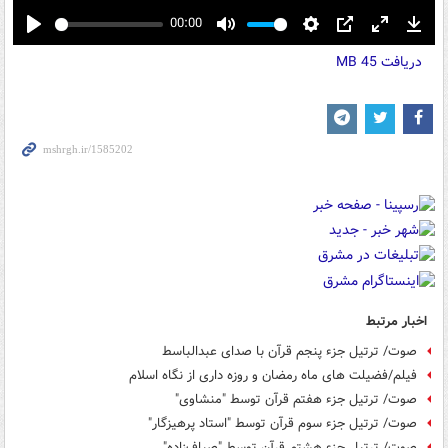
00:00
Play
Mute
Settings
PIP
Enter
Down
دریافت
45 MB
fullscreen
اخبار مرتبط
صوت/ ترتیل جزء پنجم قرآن با صدای عبدالباسط
فیلم/فضیلت های ماه رمضان و روزه داری از نگاه اسلام
صوت/ ترتیل جزء هفتم قرآن توسط "منشاوی"
صوت/ ترتیل جزء سوم قرآن توسط "استاد پرهیزگار"
صوت/ ترتیل جزء هشتم قرآن توسط "صیاف‌زاده"