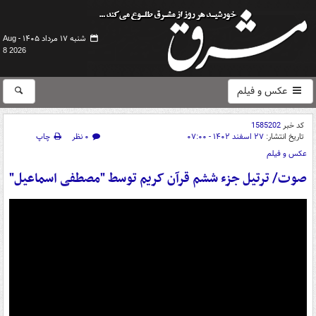
شنبه ۱۷ مرداد ۱۴۰۵ -
Aug
8 2026
عکس و فیلم
کد خبر
1585202
تاریخ انتشار:
۲۷ اسفند ۱۴۰۲ - ۰۷:۰۰
۰ نظر
چاپ
عکس و فیلم
صوت/ ترتیل جزء ششم قرآن کریم توسط "مصطفی اسماعیل"