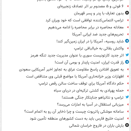
۶ فوتی و ۵ مصدوم بر اثر تصادف زنجیره‌ای
بدون تعارف با پدر و پسر قهرمان
ترامپ التماس‌کننده توافقی است که خود ویران کرد
معادله محاصره در برابر محاصره را ادامه می‌دهیم
تحریم‌های جدید ضد ایرانی آمریکا
شاید روسیه، آمریکا را در ایران زمین‌گیر کند!
واکنش بقائی به خیالبافی ترامپ
اثر جدید کارتونیست سوری با عنوان مدیریت جدید تنگه هرمز
راز قدرت ایران، امنیت پایدار و بومی آن است!
به تعویق افتادن پاسخ مقاومت عراق به تجاوز اخیر آمریکایی سعودی
اظهارات وزیر خزانه‌داری آمریکا با مواضع قبلی وی متناقض است
حکم دادگاه آمریکا برای توقف ساخت سالن رقص ترامپ
حمله پهپادی به کشتی ترکیه‌ای در دریای سیاه
ترامپ و نتانیاهو جنایتکار جنگی هستند!
میزبانی استقلال در آسیا به امارات می‌رسد؟
سامانه موشکی پاتریوت چیست و چرا ذخایر آن رو به اتمام است؟
امنیت خلیج فارس باید به دست کشورهای منطقه تأمین شود
بارش باران در فاروج خراسان شمالی