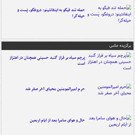
حمله تند فیگو به اینفانتینو: دروغگو، پَست‌ و
حیله‌گر!
برگزیده عکس
پرچم سیاه بر فراز گنبد حسینی همچنان در اهتزاز
است
حرم امیرالمومنین محیای آخر صفر شد
حال و هوای سامرا بعد از ایام اربعین