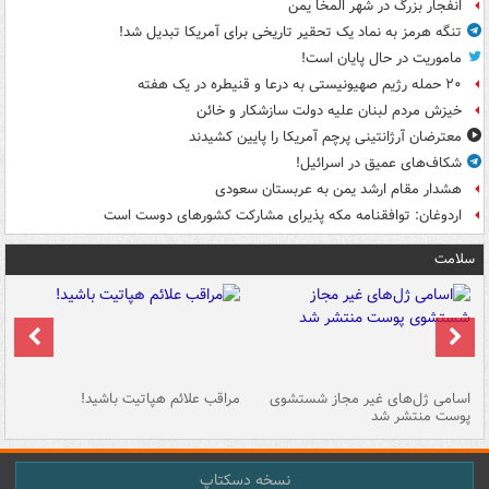
انفجار بزرگ در شهر المخا یمن
تنگه هرمز به نماد یک تحقیر تاریخی برای آمریکا تبدیل شد!
ماموریت در حال پایان است!
۲۰ حمله رژیم صهیونیستی به درعا و قنیطره در یک هفته
خیزش مردم لبنان علیه دولت سازشکار و خائن
معترضان آرژانتینی پرچم آمریکا را پایین کشیدند
شکاف‌های عمیق در اسرائیل!
هشدار مقام ارشد یمن به عربستان سعودی
اردوغان: توافقنامه مکه پذیرای مشارکت کشورهای دوست است
سلامت
اسامی ژل‌های غیر مجاز شستشوی
مراقب علائم هپاتیت باشید!
با
پوست منتشر شد
به
نسخه دسکتاپ