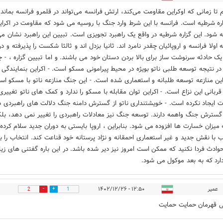
م تا زمانی که اوکراین مقاومت می‌کند، ارتش فرانسه می‌تواند در قلمرو فرانسه بماند.
ره شرطیه است. فرانسه با این شرط وارد جنگ با روسیه می شود که مقاومت در اکرای
شود. این گزاره شرطیه در واقع یک راهبرد تجویزی است. تبیین این راهبرد نشان م
اولا فرانسه و اروپائیان چقدر نامرد اند. ثانیا بزدل اند و ثالثا شکست را پذیرفته و در
 یک حادثه سرنوشت ساز برای بالا بردن دستان خود می باشند. و اما تبیین گزاره ، - 
 در نتیجه توسعه طلبی ناتو بویژه در محیط پیرامونی مسکو است. - اکراین بنمایندگی ن
این منازعه توسعه طلبانه و استعماری شده است. - این جنگ منازعه ناتو با مسکو اس
 قربانی این نزاع است. - اکراین توان مقابله با مسکو را ندارد و کمک های ناتو تغییری
ت ایجاد نکرده است. - خویشتنداری ناتو از گسترش دامنه جنگ دلالت های راهبردی دا
ز گسترش جنگ واهمه دارند. توسعه جنگ نیز معادلات راهبردی را تغییر نمی دهد، بلک
ه میزان خسارت ها افزوده می شود. بنابراین ، اروپا بایستی به دوران جدید سلام کرده 
 با نقش جدید و غیر استعماری احمقانه و نژاد پرستانه خود قناعت کند‌. انتخاب را ب
وادث فردا نکنید که ممکن است امروز نیز دیر شده باشد. در این باره گفتنی های زیا
ارد که به بعد موکول می شود.
عمیر
۱۲:۵۰ - ۱۴۰۲/۱۲/۲۶
2
1
 قهرمان حمایت حمایت