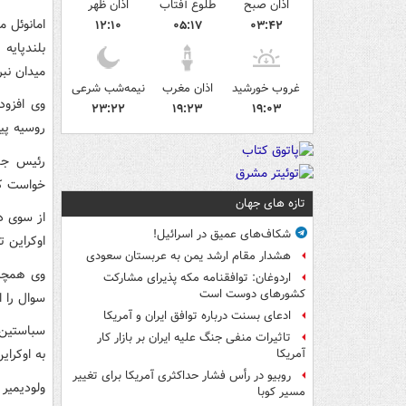
اذان صبح
طلوع آفتاب
اذان ظهر
امانوئل 
۱۲:۱۰
۰۵:۱۷
۰۳:۴۲
میدان نبر
غروب خورشید
اذان مغرب
نیمه‌شب شرعی
وی افزود
۲۳:۲۲
۱۹:۲۳
۱۹:۰۳
روسیه پی
رئیس جمه
خواست که
تازه های جهان
از سوی د
شکاف‌های عمیق در اسرائیل!
اوکراین ت
هشدار مقام ارشد یمن به عربستان سعودی
وی همچنین
اردوغان: توافقنامه مکه پذیرای مشارکت
کشورهای دوست است
سوال را ا
ادعای بسنت درباره توافق ایران و آمریکا
سباستین 
تاثیرات منفی جنگ علیه ایران بر بازار کار
به اوکرای
آمریکا
روبیو در رأس فشار حداکثری آمریکا برای تغییر
ولودیمیر
مسیر کوبا