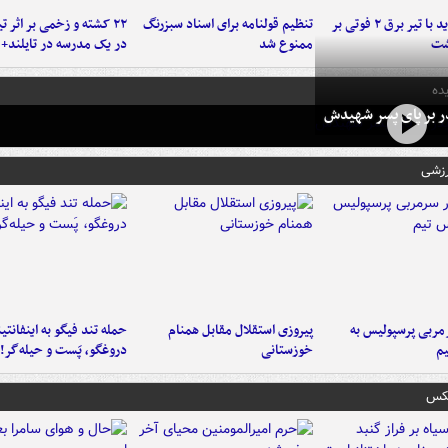
برخورد پراید با تیر برق ۲ فوتی بر
تنظیم قولنامه برای اسناد سبزرنگ
۲۲ کشته و زخمی بر اثر ت
شت
ممنوع شد
در یک مدرسه در تایلند+ 
ده
در بر پای پسر شهیدش
رزشی
ربی پرسپولیس به
پیروزی استقلال مقابل همنام
حمله تند فیگو به اینفانتین
م
خوزستانی
دروغگو، پَست‌ و حیله‌گر!
عکس