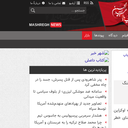
RSS
آرشیو
تماس با ما
دربارهٔ ما
MASHREGH
NEWS
یلم
دیدگاه
پیوندها
بازار
اپ
پربازدیدترین ها
پدر شاهرودی پس از قتل پسرش، جسد را در
چاه مخفی کرد
سامانه ضد موشکی لیزری؛ از بلوف سیاسی تا
واقعیت میدانی
تصاویر جدید از پهپادهای منهدم‌شده آمریکا
توسط سپاه
 اوکراین
هشدار سرمربی پرسپولیس به جاسوس تیم
نای خطر
چرا محمد صلاح ترکیه را به عربستان و آمریکا
ترجیح داد