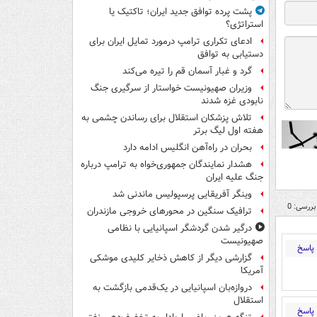
پشت پرده توافق جدید ایران؛ تاکتیک یا
استراتژی؟
ادعای تکراری ترامپ درمورد تمایل ایران برای
دستیابی به توافق
گرد و غبار آسمان قم را تیره می‌کند
وزیران صهیونیست خواستار از سرگیری جنگ
نابودی غزه شدند
تلاش پزشکان استقلال برای رساندن چشمی به
هفته اول لیگ برتر
بحران در راه‌آهن انگلیس ادامه دارد
هشدار نمایندگان جمهوری‌خواه به ترامپ درباره
جنگ علیه ایران
وینگر آفریقایی پرسپولیس ماندنی شد
بررسی: 0
ترافیک سنگین در محورهای خروجی مازندران
درگیر شدن گردشگر اسپانیایی با نظامی
صهیونیست
پاسخ
گزارشی دیگر از کاهش ذخایر کلیدی موشکی
آمریکا
دروازه‌بان اسپانیایی در یک‌قدمی بازگشت به
استقلال
پاسخ