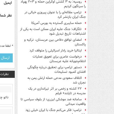
روسیه: به ۳ کشتی اوکراین حمله و ۲۰۳ پهپاد
ایمیل
را سرنگون کردیم
ترامپ مقاله‌ای را با عنوان پیروزی خیالی در
نظر شما 
جنگ ایران بازنشر کرد
حمله سایبری گسترده به بورس آمریکا
تلگراف: جنگ علیه ایران ممکن است به یکی از
اشتباهات تاریخ تبدیل شود
امضای توافق دفاعی بین عربستان، ترکیه و
پاکستان
*
لطفا عدد م
ایتالیا خرید رادار اسرائیلی را متوقف کرد
درخواست عامری برای تعویق عملیات
انتقام‌جویانه علیه عربستان
دستور ترامپ برای تحقیق درباره چگونگی
افشای کمبود تسلیحات
نظرات
ائتلاف سعودی مدعی حمله ارتش یمن به
نجران شد
۲۲ کشته و زخمی بر اثر تیراندازی در یک
مدرسه در تایلند+ فیلم
ناتو چ
سامانه ضد موشکی لیزری؛ از بلوف سیاسی تا
واقعیت میدانی
ترامپ: فکر می‌کنم جنگ با ایران خیلی زود