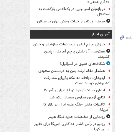
«دفاع جمعی»
دروازه‌بان اسپانیایی در یک‌قدمی بازگشت به
استقلال
صحنه ای نادر از حیات وحش ایران در سبلان
آخرین اخبار
خیزش مردم لبنان علیه دولت سازشکار و خائن
معترضان آرژانتینی پرچم آمریکا را پایین
کشیدند
شکاف‌های عمیق در اسرائیل!
هشدار مقام ارشد یمن به عربستان سعودی
اردوغان: توافقنامه مکه پذیرای مشارکت
کشورهای دوست است
ادعای بسنت درباره توافق ایران و آمریکا
نتایج آزمون مدارس سمپاد اعلام شد
تاثیرات منفی جنگ علیه ایران بر بازار کار
آمریکا
رونمایی از مختصات جدید تنگۀ هرمز
روبیو در رأس فشار حداکثری آمریکا برای تغییر
مسیر کوبا