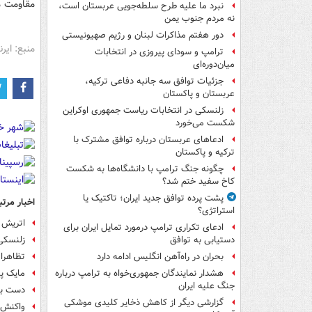
مقاومت می
نبرد ما علیه طرح سلطه‌جویی عربستان است،
نه مردم جنوب یمن
دور هفتم مذاکرات لبنان و رژیم صهیونیستی
منبع: ایرنا
ترامپ و سودای پیروزی در انتخابات
میان‌دوره‌ای
جزئیات توافق سه جانبه دفاعی ترکیه،
عربستان و پاکستان
زلنسکی در انتخابات ریاست جمهوری اوکراین
شکست می‌خورد
ادعاهای عربستان درباره توافق مشترک با
ترکیه و پاکستان
چگونه جنگ ترامپ با دانشگاه‌ها به شکست
کاخ سفید ختم شد؟
پشت پرده توافق جدید ایران؛ تاکتیک یا
اخبار مرتب
استراتژی؟
اتریش خ
ادعای تکراری ترامپ درمورد تمایل ایران برای
زلنسکی 
دستیابی به توافق
تظاهرات
بحران در راه‌آهن انگلیس ادامه دارد
مایک پ
هشدار نمایندگان جمهوری‌خواه به ترامپ درباره
جنگ علیه ایران
دست بر
گزارشی دیگر از کاهش ذخایر کلیدی موشکی
واکنش 