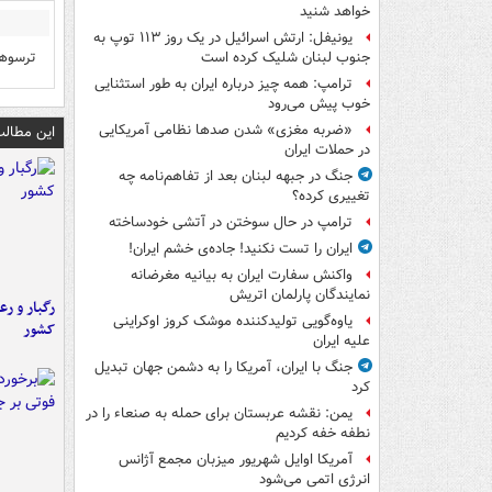
خواهد شنید
یونیفل: ارتش اسرائیل در یک روز ۱۱۳ توپ به
ترسوها
جنوب لبنان شلیک کرده است
ترامپ: همه چیز درباره ایران به طور استثنایی
خوب پیش می‌رود
«ضربه مغزی» شدن صدها نظامی آمریکایی
این مطالب
در حملات ایران
جنگ در جبهه لبنان بعد از تفاهم‌نامه چه
تغییری کرده؟
ترامپ در حال سوختن در آتشی خودساخته
ایران را تست نکنید! جاده‌ی خشم ایران!
واکنش سفارت ایران به بیانیه مغرضانه
نمایندگان پارلمان اتریش
رگبار و رع
یاوه‌گویی تولیدکننده موشک کروز اوکراینی
کشور
علیه ایران
جنگ با ایران، آمریکا را به دشمن جهان تبدیل
کرد
یمن: نقشه عربستان برای حمله به صنعاء را در
نطفه خفه کردیم
آمریکا اوایل شهریور میزبان مجمع آژانس
انرژی اتمی می‌شود