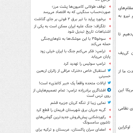
توقف طولانی کامیون‌ها پشت مرز؛
قام‌های
صورت‌حساب سنگینی که به اقتصاد می‌رسد
 نیرو به
برخورد پراید با تیر برق ۲ فوتی بر جای گذاشت
تلگراف: جنگ علیه ایران ممکن است به یکی از
اشتباهات تاریخ تبدیل شود
دهیم تا
سوخو۳۵ با این موشک‌ها به ناوهای‌جنگی
حمله می‌کند
ترامپ: فکر می‌کنم جنگ با ایران خیلی زود
ن کی‌یف
پایان می‌یابد
ترامپ سوئیس را تهدید کرد
ت ما از
استقبال خاص دخترک عراقی از زائران اربعین
حسینی
ایالات متحده واقعاً یک «ببر کاغذی» است!
ریکا این
افشاگری برادرزاده ترامپ: تمام تصمیم‌هایش از
روی ترس است
نمایی زیبا از تنگه کریان جزیره قشم
ی نظامی
گربه جریان برق شهرستان فریمان را قطع کرد
رکوردشکنی پیش‌فروش جدیدترین گوشی‌های
تاشوی سامسونگ
اوکراین
امضای سران پاکستان، عربستان و ترکیه برای