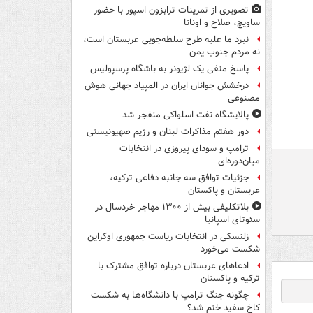
تصویری از تمرینات ترابزون اسپور با حضور
ساویچ، صلاح و اونانا
نبرد ما علیه طرح سلطه‌جویی عربستان است،
نه مردم جنوب یمن
پاسخ منفی یک لژیونر به باشگاه پرسپولیس
درخشش جوانان ایران در المپیاد جهانی هوش
مصنوعی
پالایشگاه نفت اسلواکی منفجر شد
دور هفتم مذاکرات لبنان و رژیم صهیونیستی
ترامپ و سودای پیروزی در انتخابات
میان‌دوره‌ای
جزئیات توافق سه جانبه دفاعی ترکیه،
عربستان و پاکستان
بلاتکلیفی بیش از ۱۳۰۰ مهاجر خردسال در
سئوتای اسپانیا
زلنسکی در انتخابات ریاست جمهوری اوکراین
شکست می‌خورد
ادعاهای عربستان درباره توافق مشترک با
ترکیه و پاکستان
چگونه جنگ ترامپ با دانشگاه‌ها به شکست
کاخ سفید ختم شد؟