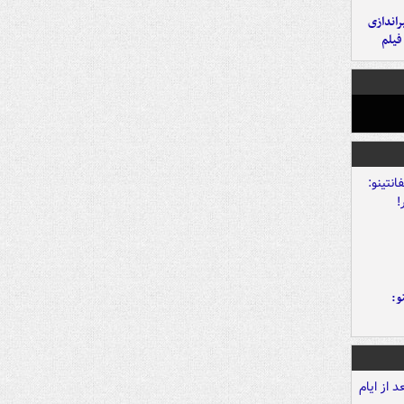
یراندازی
فیلم
و: