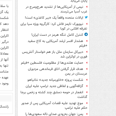
پایان می‌یابد
با سلا
نیمی از آمریکایی‌ها از تشدید هرج‌ومرج در
غرب آسیا می‌ترسند
یک گزا
شکسته 
ایالات متحده واقعاً یک «ببر کاغذی» است!
دهد که 
نیویورک تایمز فاش کرد: کارگروه ویژه سیا برای
تفرقه افکنی در کوبا
انتظار
کنترل کامل تنگه هرمز در دست ایران!
اکراین
هشدار افسر ارشد آمریکایی به کاخ سفید
درگیر 
+فیلم
اکراین
دبیرکل سازمان ملل باز هم خواستار آتش‌بس
معادلا
فوری در اوکراین شد
آنها ا
حمایت هلندی‌ها از مظلومیت فلسطین +فیلم
تنها ب
هدف قرار گرفتن اتاق‌ فرماندهی مزدوران
متناسب
عربستان در یمن
عهده ح
شکست پروژه «خاورمیانه جدید» نتانیاهو
وجود د
گزافه‌گویی و لفاظی جدید ترامپ علیه ایران
انفجار در حومه دمشق چند کشته و زخمی برجا
گذاشت
موج تهدید علیه قضات آمریکایی پس از صدور
زلنسکی
حکم علیه ترامپ
یمن: جهان به‌زودی صدای ناله سعودی‌ها را