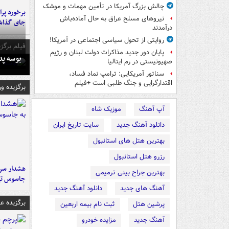
چالش بزرگ آمریکا در تأمین مهمات و موشک
نیروهای مسلح عراق به حال آماده‌باش
جای گذا
درآمدند
روایتی از تحول سیاسی اجتماعی در آمریکا!
فیلم برگزی
پایان دور جدید مذاکرات دولت لبنان و رژیم
بوسه‌ پ
صهیونیستی در رم ایتالیا
سناتور آمریکایی: ترامپ نماد فساد،
اقتدارگرایی و جنگ طلبی است +فیلم
برگزیده و
آپ آهنگ
موزیک شاه
دانلود آهنگ جدید
سایت تاریخ ایران
بهترین هتل های استانبول
رزرو هتل استانبول
هشدار سرم
بهترین جراح بینی ترمیمی
جاسوس تی
آهنگ های جدید
دانلود آهنگ جدید
برگزیده 
پرشین هتل
ثبت نام بیمه اربعین
آهنگ جدید
مزایده خودرو