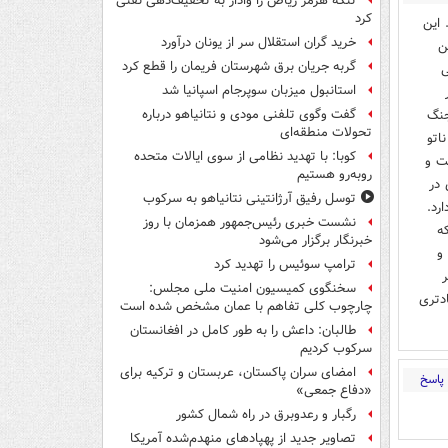
تنگه هرمز ریاض را وادار به تخفیف‌دهی نفتی
کرد
 این
خرید گران استقلال سر از یونان درآورد
ن
گربه جریان برق شهرستان فریمان را قطع کرد
ی
استانبول میزبان سوپرجام اسپانیا شد
جنگ
گفت وگوی تلفنی مودی و نتانیاهو درباره
تحولات منطقه‌ای
اتو
کوبا: با تهدید نظامی از سوی ایالات متحده
ت و
روبه‌رو هستیم
 در
توسل رفیق آرژانتینی نتانیاهو به سرکوب
رد.
نشست خبری رئیس‌جمهور همزمان با روز
ه
خبرنگار برگزار می‌شود
و
ترامپ سوئیس را تهدید کرد
ر
سخنگوی کمیسیون امنیت ملی مجلس:
دتری
چارچوب کلی تفاهم با عمان مشخص شده است
طالبان: داعش را به طور کامل در افغانستان
سرکوب کردیم
امضای سران پاکستان، عربستان و ترکیه برای
پاسخ
«دفاع جمعی»
رگبار و رعدوبرق در راه شمال کشور
تصاویر جدید از پهپادهای منهدم‌شده آمریکا