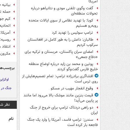
آمریکا
بیانیه جی۷ درباره ادعای واهی انتقال موشک بالست
گفت وگوی تلفنی مودی و نتانیاهو درباره
حمله تو
تحولات منطقه‌ای
کیم جو
کوبا: با تهدید نظامی از سوی ایالات متحده
اتحادیه
روبه‌رو هستیم
آمریکا:
ترامپ سوئیس را تهدید کرد
روسیه: 
طالبان: داعش را به طور کامل در افغانستان
سرکوب کردیم
انتقاد 
امضای سران پاکستان، عربستان و ترکیه برای
مکرون: 
«دفاع جمعی»
پوتین و محمد بن زاید درباره اوضاع منطقه
برچسب‌ها
خلیج فارس گفت‌وگو کردند
افشاگری برادرزاده ترامپ: تمام تصمیم‌هایش از
اوکراین
روی ترس است
جنگ در ا
وقوع انفجار مهیب در مسکو
قیمت بنزین مانند موشک بالا می‌رود اما مانند
پر پایین می‌آید!
نظر شم
دو راهی دردناک ترامپ برای خروج از جنگ
ایران
نام
سندرز: ترامپ فاسد، آمریکا را وارد یک جنگ
فاجعه بار کرده است