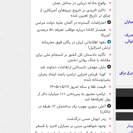
وقوع حادثه دریایی در ساحل عمان
تاکید الزیدی بر خروج نیروهای آمریکایی از
عراق در تاریخ تعیین شده
اران
اعتراضات گسترده در آلمان علیه دولت مرتس
هشدار کانادا درباره عواقب تعرفه ۵۰ درصدی
آمریکا
نفوذ اطلاعاتی ایران در یگان فوق محرمانه
ارتش اسرائیل!
تأکید دادستان کل کشور بر انسجام ملی برای
مقابله با جنگ روانی دشمن
باران مهمان تابستانی ارتفاعات دماوند شد
 برق برای
کوبا: فرمان اجرایی ترامپ باعث ایجاد بحران
بشردوستانه شده
قیمت طلا و سکه امروز ۱۴۰۵/۰۵/۱۷
ترامپ مجبور به پس‌دادن ۱۰۰ میلیارد دلار از
پول تعرفه‌ها شد
آتش سوزی مهیب یک ساختمان ۱۲ طبقه در
جاکارتا
پدر لیونل مسی درگذشت
وجود شواهدی مبنی بر بمباران لامرد با فسفر