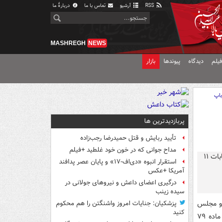
RSS
آرشیو
تماس با ما
دربارهٔ ما
MASHREGH
NEWS
یلم
دیدگاه
پیوندها
بازار
اپ
پربازدیدترین ها
تأیید ربایش و قتل حمیدرضا رجب‌زاده
مداح جوانی که در خون خود غلطید +فیلم
استقرار انبوه «دی‌اف‑۱۷» و پایان عصر پدافند
آمریکا +عکس
درگیری اعضای داعش و نیروهای جولانی در
سیده زینب
 و مجلس
پزشکیان: جنایات امروز واشنگتن را هم محکوم
کنید
خبرگان رهبری، گفت: انتخابات مجلس وظایف متعددی در پلیس فتا دارد و بر اساس ماده ۷۹