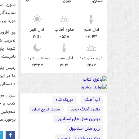
استان:
قانون ان
نمایندگا
مورد برر
اذان صبح
طلوع آفتاب
اذان ظهر
وی افزود
۱۲:۱۰
۰۵:۱۸
۰۳:۴۳
تخریب شخ
شود؛ پلی
نادرست، ا
غروب خورشید
اذان مغرب
نیمه‌شب شرعی
۲۳:۲۳
۱۹:۲۱
۱۹:۰۲
رئیس پلیس
دادستانی
سردار مجی
آپ آهنگ
موزیک شاه
کذب یا خ
دانلود آهنگ جدید
سایت تاریخ ایران
همچنین 
بهترین هتل های استانبول
برخورد می
رزرو هتل استانبول
بهترین جراح بینی ترمیمی