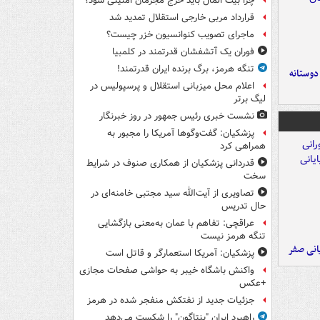
چرا بیت المال باید خرج مجرمان امنیتی شود؟
قرارداد مربی خارجی استقلال تمدید شد
ماجرای تصویب کنوانسیون خزر چیست؟
فوران یک آتشفشان قدرتمند در کلمبیا
تنگه هرمز، برگ برنده ایران قدرتمند!
 دوستانه
اعلام محل میزبانی استقلال و پرسپولیس در
لیگ برتر
نشست خبری رئیس جمهور در روز خبرنگار
پزشکیان: گفت‌وگوها آمریکا را مجبور به
همراهی کرد
قدردانی پزشکیان از همکاری صنوف در شرایط
سخت
تصاویری از آیت‌الله سید مجتبی خامنه‌ای در
حال تدریس
عراقچی: تفاهم با عمان به‌معنی بازگشایی
تنگه هرمز نیست
یانی صفر
پزشکیان: آمریکا استعمارگر و قاتل است
واکنش باشگاه خیبر به حواشی صفحات مجازی
+عکس
جزئیات جدید از نفتکش منفجر شده در هرمز
راهبرد ایران "پنتاگون" را شکست می‌دهد