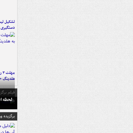
تشکیل تیم 
دستگیری ع
مه
هلدینگ خ
فیلم برگزی
لحظه انفجار جایگاه
برگزیده و