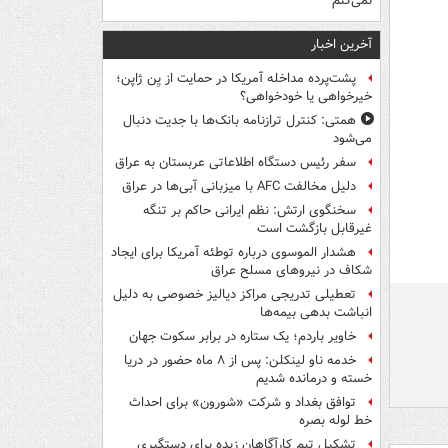
نمی‌کنم
آخرین اخبار
پشت‌پرده مداخله آمریکا در حمایت از یِن ژاپن؛
خیرخواهی یا خودخواهی؟
همتی: کنترل ترازنامه بانک‌ها با جدیت دنبال
می‌شود
سفر رئیس دستگاه اطلاعاتی عربستان به عراق
دلیل مخالفت AFC با میزبانی آبی‌ها در عراق
سخنگوی ارتش: نظم ایرانی حاکم بر تنگه
غیرقابل بازگشت است
هشدار الموسوی درباره توطئه آمریکا برای ایجاد
شکاف در نیروهای مسلح عراق
تعطیلی تدریجی مراکز دیالیز خصوصی به دلیل
انباشت بدهی بیمه‌ها
خاویر باردم؛ یک ستاره در برابر سکوت جهان
خدمه ناو لینکلن: پس از ۸ ماه حضور در دریا
خسته و درمانده‌ شدیم
توافق بغداد و شرکت «شورون» برای احداث
خط لوله بصره
تشکیل تیم کارآگاهان زبده برای دستگیری