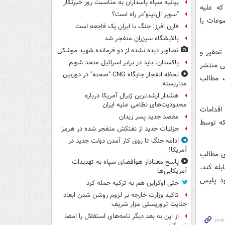
بیانیه سپاه پاسداران به مناسبت روز خبرنگار
که علیه
"سوپر ال‌نینو"در راه است؟
وعات را
فارن افرز: جنگ با ایران یک فاجعه است
پالایشگاه سیزران منفجر شد
تصاویر دیده‌ نشده از دو فرمانده شهید موشکی
تحقیر و
پاکستان: باید در برابر اسرائیل متحد شویم
ی منتشر
لحظه انفجار جایگاه CNG "صحنه" در دوربین
ف مطالب
مداربسته
هشدار ارشدترین ژنرال آمریکا درباره
محدودیت‌های نظامی علیه ایران
 اقدامات
مقصد جدید پسر زیدان
اص مدنظر است که توسط
جزئیات جدید از نفتکش منفجر شده در هرمز
ادامه جنگ تا روی کار آمدن دولت جدید در
آمریکا!
دی مطالب
پاسخ معنادار هوافضای سپاه به تهدیدات
له کند.
آمریکایی‌ها
د پلیس
حتی اوکراین هم به ترکیه حمله کرد
تاکید وزارت خارجه بر لزوم روشن شدن ابعاد
جنایت تروریستی مزار شریف
از این به بعد دیگر نامه‌های استقلال را امضا