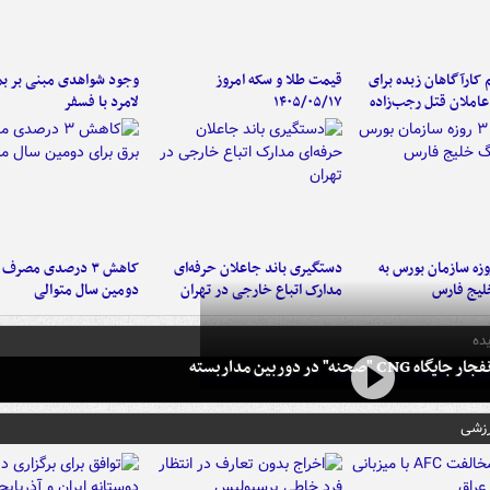
کارآگاهان زبده برای
قیمت طلا و سکه امروز
وجود شواهدی مبنی بر بمب
املان قتل رجب‌زاده
۱۴۰۵/۰۵/۱۷
لامرد با فسفر
لت ۳ روزه سازمان بورس به
دستگیری باند جاعلان حرفه‌ای
کاهش ۳ درصدی مصرف
لیج فارس
مدارک اتباع خارجی در تهران
دومین سال متوالی
ده
 CNG "صحنه" در دوربین مداربسته
رزشی