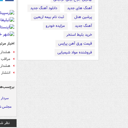
آهنگ های جدید
دانلود آهنگ جدید
پرشین هتل
ثبت نام بیمه اربعین
آهنگ جدید
مزایده خودرو
خرید بلیط استخر
اخبار مرتب
قیمت ورق آهن پرایس
هشدار پ
فروشنده مواد شیمیایی
مراقب ب
هشدار پ
انتشار 
برچسب‌ها
سردار 
مجلس شو
نظر شم