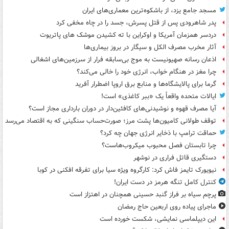
مسجد جامع یزد، از باشکوه‌ترین معماری‌های ایران
پدر شاهرودی پس از قتل پسرش، جسد را در چاه مخفی کرد
دردسر همزمان آمریکا و اوکراین با ته کشیدن موشک های پاتریوت
آثار مخرب مصرف الکل و سیگار در بروز بیماری‌ها
اذعان رسانه صهیونیست به موج بی‌سابقه فرار از سرزمین‌های اشغالی
چرا مغز در هنگام خواب، انرژی خود را خالی می‌کند؟
گرما برای پالایشگاه‌ها و منابع برق اروپا اضطرار آفرید
ایالات متحده واقعاً یک «ببر کاغذی» است!
آیا مصرف قهوه و نوشیدنی‌های کافئین‌دار در دوران بارداری مجاز است؟
توقف طولانی کامیون‌ها پشت مرز؛ صورت‌حساب سنگینی که به اقتصاد می‌رسد
حماقت ترامپ با ذخایر انرژی جهان چه کرد؟
چرا تابستان فصل محبوب میکروب‌هاست؟
دستگیری قاتل فراری در نوشهر
نیویورک تایمز فاش کرد: کارگروه ویژه سیا برای تفرقه افکنی در کوبا
کنترل کامل تنگه هرمز در دست ایران!
پرچم سیاه بر فراز گنبد حسینی همچنان در اهتزاز است
ماجرای پیاده روی اربعین حاج رمضان
این دیپلماسی نمایشی، شکست خورده است