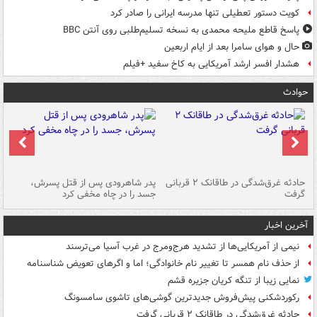
کویت دستور تعطیلی تنها مدرسه ایرانی را صادر کرد
پاسخ قاطع ملیحه محمدی به نسخه تسلیم‌طلبی روی آنتن BBC
حال و هوای سامرا بعد از ایام اربعین
هشدار افسر ارشد آمریکایی به کاخ سفید +فیلم
حوادث
شته
حادثه غرق‌شدگی در طاقانک ۲ قربانی
پدر شاهرودی پس از قتل پسرش،
دس
گرفت
جسد را در چاه مخفی کرد
آخرین اخبار
نیمی از آمریکایی‌ها از تشدید هرج‌ومرج در غرب آسیا می‌ترسند
از حذف نام همسر تا تغییر نام خانوادگی؛ اما و اگرهای تعویض شناسنامه
نمایی زیبا از تنگه کریان جزیره قشم
رکوردشکنی پیش‌فروش جدیدترین گوشی‌های تاشوی سامسونگ
حادثه غرق‌شدگی در طاقانک ۲ قربانی گرفت