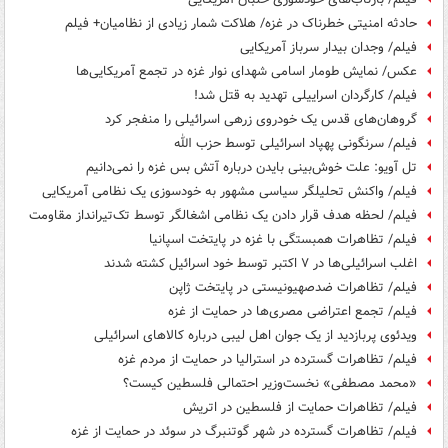
حادثه امنیتی خطرناک در غزه/ هلاکت شمار زیادی از نظامیان+ فیلم
فیلم/ وجدان بیدار سرباز آمریکایی
عکس/ نمایش طومار اسامی شهدای نوار غزه در تجمع آمریکایی‌ها
فیلم/ کارگردان اسراییلی تهدید به قتل شد!
گروهان‌های قدس یک خودروی زرهی اسرائیلی را منفجر کرد
فیلم/ سرنگونی پهپاد اسرائیلی توسط حزب الله
تل آویو: علت خوش‌بینی بایدن درباره آتش بس غزه را نمی‌دانیم
فیلم/ واکنش تحلیلگر سیاسی مشهور به خودسوزی یک نظامی آمریکایی
فیلم/ لحظه هدف قرار دادن یک نظامی اشغالگر توسط تک‌تیرانداز مقاومت
فیلم/ تظاهرات همبستگی با غزه در پایتخت اسپانیا
اغلب اسرائیلی‌ها در ۷ اکتبر توسط خود اسرائیل کشته شدند
فیلم/ تظاهرات ضدصهیونیستی در پایتخت ژاپن
فیلم/ تجمع اعتراضی مصری‌ها در حمایت از غزه
ویدئوی پربازدید از یک جوان اهل لیبی درباره کالاهای اسرائیلی
فیلم/ تظاهرات گسترده در استرالیا در حمایت از مردم غزه
«محمد مصطفی» نخست‌وزیر احتمالی فلسطین کیست؟
فیلم/ تظاهرات حمایت از فلسطین در اتریش
فیلم/ تظاهرات گسترده در شهر گوتنبرگ در سوئد در حمایت از غزه