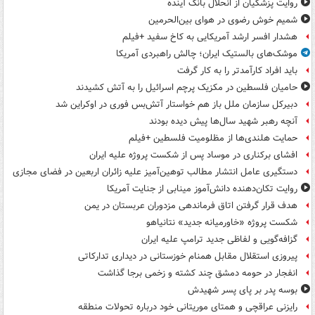
روایت پزشکیان از انحلال بانک آینده
شمیم خوش رضوی در هوای بین‌الحرمین
هشدار افسر ارشد آمریکایی به کاخ سفید +فیلم
موشک‌های بالستیک ایران؛ چالش راهبردی آمریکا
باید افراد کارآمدتر را به کار گرفت
حامیان فلسطین در مکزیک پرچم اسرائیل را به آتش کشیدند
دبیرکل سازمان ملل باز هم خواستار آتش‌بس فوری در اوکراین شد
آنچه رهبر شهید سال‌ها پیش دیده بودند
حمایت هلندی‌ها از مظلومیت فلسطین +فیلم
افشای برکناری در موساد پس از شکست پروژه علیه ایران
دستگیری عامل انتشار مطالب توهین‌آمیز علیه زائران اربعین در فضای مجازی
روایت تکان‌دهنده دانش‌آموز مینابی از جنایت آمریکا
هدف قرار گرفتن اتاق‌ فرماندهی مزدوران عربستان در یمن
شکست پروژه «خاورمیانه جدید» نتانیاهو
گزافه‌گویی و لفاظی جدید ترامپ علیه ایران
پیروزی استقلال مقابل همنام خوزستانی در دیداری تدارکاتی
انفجار در حومه دمشق چند کشته و زخمی برجا گذاشت
بوسه‌ پدر بر پای پسر شهیدش
رایزنی عراقچی و همتای موریتانی خود درباره تحولات منطقه