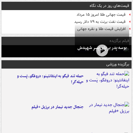
قیمت‌های روز در یک نگاه
قیمت جهانی طلا امروز ۱۵ مرداد
قیمت نفت برنت به ۷۹ دلار رسید
افزایش قیمت طلا و نقره جهانی
فیلم برگزیده
بوسه‌ پدر بر پای پسر شهیدش
برگزیده ورزشی
حمله تند فیگو به اینفانتینو: دروغگو، پَست‌ و
حیله‌گر!
جنجال جدید نیمار در برزیل +فیلم