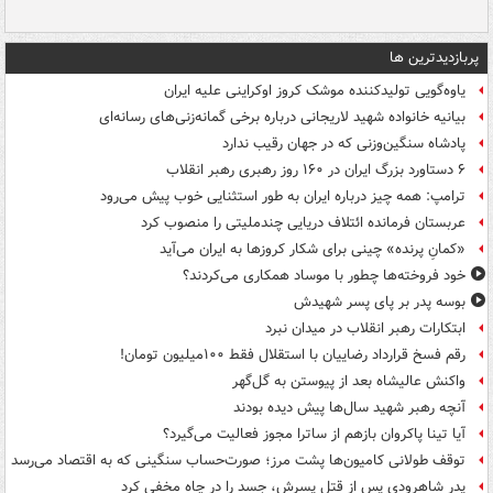
پربازدیدترین ها
یاوه‌گویی تولیدکننده موشک کروز اوکراینی علیه ایران
بیانیه خانواده شهید لاریجانی درباره برخی گمانه‌زنی‌های رسانه‌ای
پادشاه سنگین‌وزنی که در جهان رقیب ندارد
۶ دستاورد بزرگ ایران در ۱۶۰ روز رهبری رهبر انقلاب
ترامپ: همه چیز درباره ایران به طور استثنایی خوب پیش می‌رود
عربستان فرمانده ائتلاف دریایی چندملیتی را منصوب کرد
«کمانِ پرنده» چینی برای شکار کروزها به ایران می‌آید
خود فروخته‌ها چطور با موساد همکاری می‌کردند؟
بوسه‌ پدر بر پای پسر شهیدش
ابتکارات رهبر انقلاب در میدان نبرد
رقم فسخ قرارداد رضاییان با استقلال فقط ۱۰۰میلیون تومان!
واکنش عالیشاه بعد از پیوستن به گل‌گهر
آنچه رهبر شهید سال‌ها پیش دیده بودند
آیا تینا پاکروان بازهم از ساترا مجوز فعالیت می‌گیرد؟
توقف طولانی کامیون‌ها پشت مرز؛ صورت‌حساب سنگینی که به اقتصاد می‌رسد
پدر شاهرودی پس از قتل پسرش، جسد را در چاه مخفی کرد