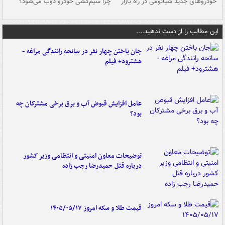
خودروهای جدید شیائومی در راه بازار
چرا سیم‌کشی خودرو ذوب می‌شود؟
شو
این مطالب را از دست ندهید....
جان باختن چهار نفر در سانحه رانندگی مراغه -
هشترود+ فیلم
عامل افزایش قبوض آب و برق برخی مشترکان چه
بود؟
توضیحات معاون امنیتی و انتظامی وزیر کشور
درباره قتل حمیدرضا رجب زاده
قیمت طلا و سکه امروز ۱۴۰۵/۰۵/۱۷