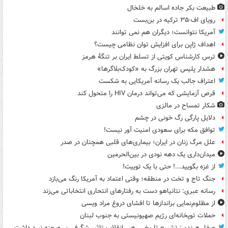
طبیعت بکر جاده اسالم به خلخال
رویای اف-۳۵ ترکیه در بن‌بست
آمریکا نتوانست؛ دیگران هم نمی توانند
اهداف ژاپن برای افزایش توان نظامی چیست؟
ترس کارشناس کویتی از تسلط ایران بر تنگۀ هرمز
هشدار پلیس تهران بزرگ به «کودک‌بلاگرها»
اعتراف جالب یک رسانه آمریکایی به شکست
قرص آزمایشی که می‌تواند درمان HIV را متحول کند
شکار تمساح در مالزی
دلایل پارگی رگ خونی در چشم
توافق مکه برای سعودی امنیت آور نیست!
علل مرگ زنان در ایران؛ بیماری‌های قلبی همچنان در صدر
میدان‌داری یک دهه نودی در بین‌الحرمین
از غزه بگویید...! حتی با یک توییت!
جنگ تاج و تخت در منطقه؛ وقتی اعتماد به آمریکا رنگ می‌بازد
رسانه عبری: نتانیاهو دست به رفتارهای انتحاری انتخاباتی می‌زند
از مظلوم‌نمایی براندازها تا افشای دروغ مراد ویسی
حملات توپخانه‌ای رژیم صهیونیستی به جنوب لبنان
صفار هرندی: تشییع تاریخی رهبر انقلاب تاثیر شگرفی بر صحنه نبرد داشت