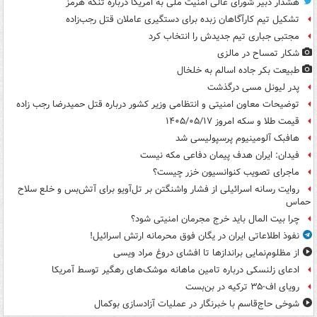
هشدار دبیر شورای عالی امنیت ملی به امریکا درباره تنگه هرمز
تشکیل تیم کارآگاهان زبده برای دستگیری عاملان قتل رجب‌زاده
مجتبی جباری تیم جدیدش را انتخاب کرد
شکار تمساح در مالزی
طبیعت بکر جاده اسالم به خلخال
پدر لیونل مسی درگذشت
توضیحات معاون امنیتی و انتظامی وزیر کشور درباره قتل حمیدرضا رجب زاده
قیمت طلا و سکه امروز ۱۴۰۵/۰۵/۱۷
هافبک آلومینیوم پرسپولیسی شد
فیدان: ایران هدف پیمان دفاعی مکه نیست
ماجرای تصویب کنوانسیون خزر چیست؟
روایت رسانه اسرائیلی از فشار واشنگتن بر تل‌آویو برای آتش‌بس و خلع سلاح
حماس
چرا بیت المال باید خرج مجرمان امنیتی شود؟
نفوذ اطلاعاتی ایران در یگان فوق محرمانه ارتش اسرائیل!
از مظلوم‌نمایی براندازها تا افشای دروغ مراد ویسی
ادعای زلنسکی درباره تامین ماهانه موشک‌های رهگیر توسط آمریکا
رویای اف-۳۵ ترکیه در بن‌بست
شوخی حاج‌قاسم با خبرنگار در عملیات آزادسازی بوکمال