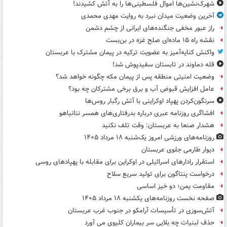
شهرک‌نشین‌ها اموال فلسطینی‌ها را به آتش کشیدند!
آخرین وضعیت میدان نبرد به روایت مهدی محمدی
راز عبور مخفی جنگنده‌های ایرانی از چشم دشمن
نقشه راه ۱۵ ماده‌ای صلح غزه در بن‌بست
واکنش کنایه‌آمیز به عضویت ترکیه در پیمان مشترک با عربستان
قله دماوند در تابستان سفیدپوش شد!
وضعیت امنیتی منطقه پس از پیمان مکه چگونه خواهد شد؟
عامل افزایش قبوض آب و برق برخی مشترکان چه بود؟
سرنگون‌کردن پهپاد اوکراینی با آتش رگبار روس‌ها
افشاگری روزنامه عبری درباره بدرفتاری‌های همسر نتانیاهو
هشدار صنعا به عربستان: وقت تلف نکنید
روزنامه‌های ورزشی امروز یک‌شنبه ۱۸ مرداد ۱۴۰۵
دیوار طارمی جلوی عربستان
استقرار رادارهای اسرائیلی در اوکراین برای مقابله با پهپادهای روسی
درخواست پنتاگون برای تولید سریع سلاح
مقاومت یمن؛ دو خیز اساسی
صفحه نخست روزنامه‌های یکشنبه ۱۸ مرداد ۱۴۰۵
آتش‌سوزی در تأسیسات آرامکو در جنوب غرب عربستان
حذف لبنیات چه بلایی سر بیماران کلیوی می آورد