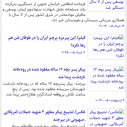
فرمانده انتظامی خراسان جنوبی از دستگیری سرکرده
باند مسلحانه عامل شهادت ستواندوم ایمان یوسفی و
مافیای موادمخدر در شرق کشور پس از ۷ سال با
همکاری مرزبانی سیستان و بلوچستان خبر داد.
۱۶ خرداد ۰۵ - ۲۰:۱۴
فیلم/ این پیرمرد پرچم ایران را در طوفان شن هم
رها نکرد!
۲ خرداد ۰۵ - ۱۱:۴۵
پیکر پسر بچه ۱۲ ساله مفقود شده در رودخانه
نازدشت پیدا شد
بیرجند- پیکر پسربچه ۱۲ ساله که در رودخانه نازدشت
شهرستان سربیشه مفقود شده بود، پس از پنج
ساعت تلاش بی‌وقفه امدادگران هلال‌احمر پیدا شد.
۸ اردیبهشت ۰۵ - ۱۰:۴۱
عکس/ تشییع پیکر مطهر ۳ شهید حملات آمریکایی
ـ صهیونی در بیرجند
آیین تشییع پیکر مطهر سه شهید والامقام سپاه