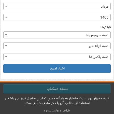
مرداد
1405
فیلترها
همه سرویس‌ها
همه انواع خبر
همه باکس‌ها
اخبار امروز
نسخه دسکتاپ
کليه حقوق اين سايت متعلق به پایگاه خبري-تحليلي مشرق نيوز می باشد و
استفاده از مطالب آن با ذکر منبع بلامانع است.
طراحی و تولید: نستوه