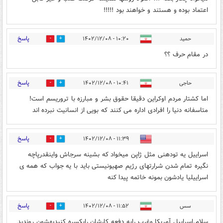
اعتماد بوده و هستند و خواهند بود !!!!!
پاسخ
حمید
۱۰:۲۰ - ۱۴۰۲/۱۲/۰۸
0
9
در مقام حرف ؟؟
پاسخ
حاجی
۱۰:۴۱ - ۱۴۰۲/۱۲/۰۸
5
14
اما کشتار مردم اوکراین دقیقا حقوق بشر و مبارزه با تروریسم است!
متاسفانه دنیا را افرادی اداره می کنند که بویی از انسانیت نبرده اند
پاسخ
۱۱:۳۹ - ۱۴۰۲/۱۲/۰۸
7
4
اسراییل یه تودهنی مثل ژاپن میخواد که بشینه سرجاش واینقدرپاچه
نگیره تمام شدن شرارتهای رژیم صهیونیستی باید با یه جواب که همه ی
اسراییلیا یادشون بمونه خاتمه پیدا کنه
پاسخ
سس
۱۱:۵۲ - ۱۴۰۲/۱۲/۰۸
4
3
سلام.اسراییل آمریکا وغرب رایه دفعه کارشان رایکسره کنیدبهشون روندید