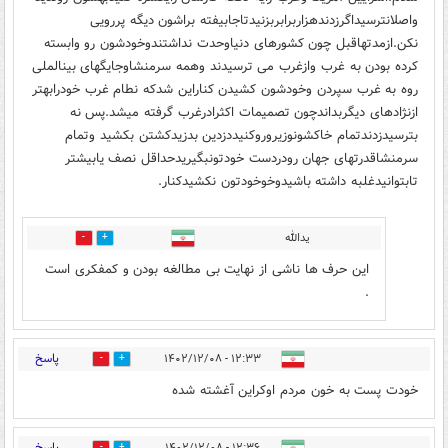
واصلانترسیداگرزدندهزاربرابربزنیدتاجابیفته براشون دیگه پررویی
نکن.ازمدتهاقبل چون کشورهای دنیاوحدت نداشتندوخودشون رو وابسته
کرده بودن به غرب وازغرب می ترسیدند وهمه سرمنشاوجایگهای بینالملی
روه به غرب سپردن وخودشون کشیدن کناراین شدکه نطام غرب خودرابهتر
ازنژادهای دیگربداندچون تصمیمات اکثرادرغرب گرفته میشد.پس نه
بترسیدزدندتمام خاکشونوزیروروکنیددزدین بدزیدکشتن بکشید وتمام
سرمنشاقدرتهای جهان رودردست خودتونبگیریدحداقل نصف یابیشتر
تابتوانیدغلبه داشته باشیدوخوخودتون نکشیدکنار.
یدالله
0
4
این حرف ها ناشی از نهایت بی مطالغه بودن و کمفکری است
.
پاسخ
۱۲:۳۳ - ۱۴۰۲/۱۲/۰۸
4
14
خودت پست به خون مردم اوکراین آغشته شده
پاسخ