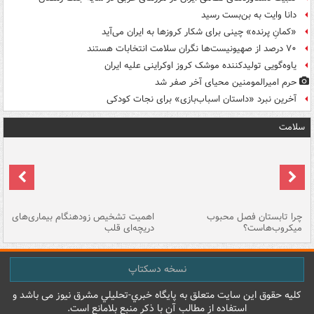
دانا وایت به بن‌بست رسید
«کمانِ پرنده» چینی برای شکار کروزها به ایران می‌آید
۷۰ درصد از صهیونیست‌ها نگران سلامت انتخابات هستند
یاوه‌گویی تولیدکننده موشک کروز اوکراینی علیه ایران
حرم امیرالمومنین محیای آخر صفر شد
آخرین نبرد «داستان اسباب‌بازی» برای نجات کودکی
سلامت
ی
چرا تابستان فصل محبوب
اهمیت تشخیص زودهنگام بیماری‌های
نا
میکروب‌هاست؟
دریچه‌ای قلب
عو
نسخه دسکتاپ
کليه حقوق اين سايت متعلق به پایگاه خبري-تحليلي مشرق نيوز می باشد و
استفاده از مطالب آن با ذکر منبع بلامانع است.