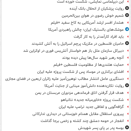
این دیپلماسی نمایشی، شکست خورده است
روایت پزشکیان از انحلال بانک آینده
شمیم خوش رضوی در هوای بین‌الحرمین
هشدار افسر ارشد آمریکایی به کاخ سفید +فیلم
موشک‌های بالستیک ایران؛ چالش راهبردی آمریکا
باید افراد کارآمدتر را به کار گرفت
حامیان فلسطین در مکزیک پرچم اسرائیل را به آتش کشیدند
دبیرکل سازمان ملل باز هم خواستار آتش‌بس فوری در اوکراین شد
آنچه رهبر شهید سال‌ها پیش دیده بودند
حمایت هلندی‌ها از مظلومیت فلسطین +فیلم
افشای برکناری در موساد پس از شکست پروژه علیه ایران
دستگیری عامل انتشار مطالب توهین‌آمیز علیه زائران اربعین در فضای مجازی
روایت تکان‌دهنده دانش‌آموز مینابی از جنایت آمریکا
هدف قرار گرفتن اتاق‌ فرماندهی مزدوران عربستان در یمن
شکست پروژه «خاورمیانه جدید» نتانیاهو
گزافه‌گویی و لفاظی جدید ترامپ علیه ایران
پیروزی استقلال مقابل همنام خوزستانی در دیداری تدارکاتی
انفجار در حومه دمشق چند کشته و زخمی برجا گذاشت
بوسه‌ پدر بر پای پسر شهیدش