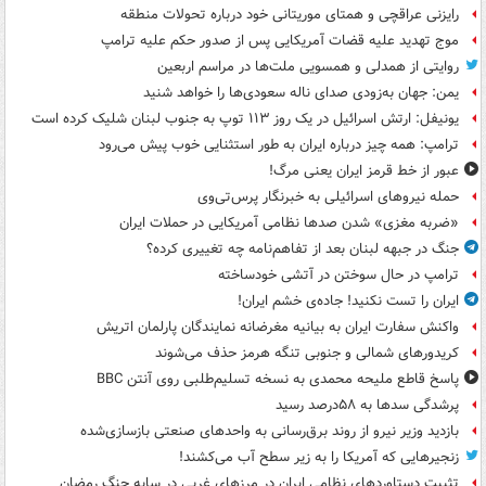
رایزنی عراقچی و همتای موریتانی خود درباره تحولات منطقه
موج تهدید علیه قضات آمریکایی پس از صدور حکم علیه ترامپ
روایتی از همدلی و همسویی ملت‌ها در مراسم اربعین
یمن: جهان به‌زودی صدای ناله سعودی‌ها را خواهد شنید
یونیفل: ارتش اسرائیل در یک روز ۱۱۳ توپ به جنوب لبنان شلیک کرده است
ترامپ: همه چیز درباره ایران به طور استثنایی خوب پیش می‌رود
عبور از خط قرمز ایران یعنی مرگ!
حمله نیروهای اسرائیلی به خبرنگار پرس‌تی‌وی
«ضربه مغزی» شدن صدها نظامی آمریکایی در حملات ایران
جنگ در جبهه لبنان بعد از تفاهم‌نامه چه تغییری کرده؟
ترامپ در حال سوختن در آتشی خودساخته
ایران را تست نکنید! جاده‌ی خشم ایران!
واکنش سفارت ایران به بیانیه مغرضانه نمایندگان پارلمان اتریش
کریدورهای شمالی و جنوبی تنگه هرمز حذف می‌شوند
پاسخ قاطع ملیحه محمدی به نسخه تسلیم‌طلبی روی آنتن BBC
پرشدگی سدها به ۵۸درصد رسید
بازدید وزیر نیرو از روند برق‌رسانی به واحدهای صنعتی بازسازی‌شده
زنجیرهایی که آمریکا را به زیر سطح آب می‌کشند!
تثبیت دستاوردهای نظامی ایران در مرزهای غربی در سایه جنگ رمضان