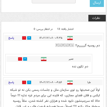
نظرات
انتشار یافته: 13
در انتظار بررسی: 0
پاسخ
۰۹:۳۵ - ۱۴۰۲/۱۲/۰۸
15
6
دم روسیه گرررررم!! 🇷🇺🇷🇺🇷🇺
عمیر
0
0
دم تکون نده
پاسخ
طبا
۰۹:۵۶ - ۱۴۰۲/۱۲/۰۸
1
19
اولاً این صحبتها رو توی سازمان ملل و جلسات رسمی بکن نه تو شبکه
ایکس و فلان فضای مجازی، که فایده ایی برای مردم غزه نداره !!! دوماً
حالا که سرزمینشون نابود شده و هزاران نفر کشته شدن، مثلاً روسیه
میخواد چکار بکنه !!؟ اصولاً روسها همیشه فرصت طلب و غیر قابل