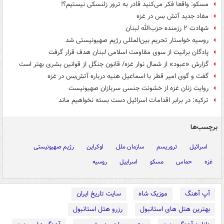
مسکو: واقعا فکر می‌کنید قادر به ترور زلنسکی نیستیم؟!
مفاد جدید آتش بس در غزه
شهادت ۲ رزمنده حزب‌الله لبنان
روسیه خواستار تحریم بین‌المللی رژیم صهیونیستی شد
پادگان برانیت از سوی مقاومت اسلامی لبنان هدف قرار گرفت
گزارش «عبود» از شمال نوار غزه/ قانون جنگل از قوانین بشری بهتر است
گفت و گوی امیر قطر با اسماعیل هنیه درباره آتش‌بس در غزه
روایت زنان غزه از خشونت جنسی سربازان صهیونیست
ترکیه: در برابر اقدامات اسرائیل دست بسته نخواهیم ماند
برچسب‌ها
اسرائیل
تروریسم
سازمان ملل
اوکراین
رژیم صهیونیستی
غزه
حماس
مسکو
اسراییل
روسیه
آپ آهنگ
موزیک شاه
سایت تاریخ ایران
بهترین هتل های استانبول
رزرو هتل استانبول