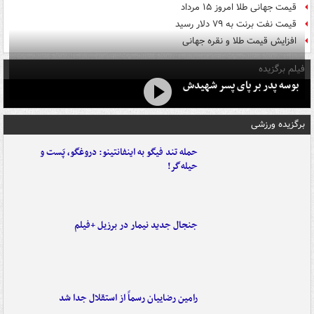
قیمت جهانی طلا امروز ۱۵ مرداد
قیمت نفت برنت به ۷۹ دلار رسید
افزایش قیمت طلا و نقره جهانی
فیلم برگزیده
بوسه‌ پدر بر پای پسر شهیدش
برگزیده ورزشی
حمله تند فیگو به اینفانتینو: دروغگو، پَست‌ و
حیله‌گر!
جنجال جدید نیمار در برزیل +فیلم
رامین رضاییان رسماً از استقلال جدا شد