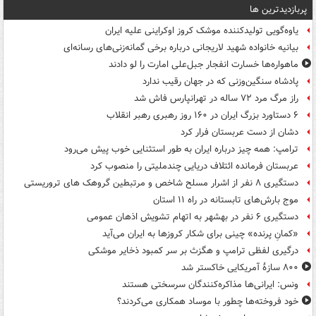
پربازدیدترین ها
یاوه‌گویی تولیدکننده موشک کروز اوکراینی علیه ایران
بیانیه خانواده شهید لاریجانی درباره برخی گمانه‌زنی‌های رسانه‌ای
ماهواره‌ها خسارت انفجار جبل‌علی امارت را لو دادند
پادشاه سنگین‌وزنی که در جهان رقیب ندارد
راز مرگ مرد ۷۲ ساله در تهرانپارس فاش شد
۶ دستاورد بزرگ ایران در ۱۶۰ روز رهبری رهبر انقلاب
دشان از دست عربستان فرار کرد
ترامپ: همه چیز درباره ایران به طور استثنایی خوب پیش می‌رود
عربستان فرمانده ائتلاف دریایی چندملیتی را منصوب کرد
دستگیری ۸ نفر از اشرار مسلح شاخص و مرتبطین گروهک های تروریستی
موج بارش‌های تابستانه در راه ۱۱ استان
دستگیری ۶ نفر در بهشهر به اتهام تشویش اذهان عمومی
«کمانِ پرنده» چینی برای شکار کروزها به ایران می‌آید
درگیری لفظی ترامپ و هگزث بر سر کمبود ذخایر موشکی
۸۰۰ سازۀ آمریکایی خاکستر شد
ونس: ایرانی‌ها مذاکره‌کنندگان سرسختی هستند
خود فروخته‌ها چطور با موساد همکاری می‌کردند؟