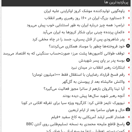
پربازدیدترین ها
یاوه‌گویی تولیدکننده موشک کروز اوکراینی علیه ایران
۶ دستاورد بزرگ ایران در ۱۶۰ روز رهبری رهبر انقلاب
ترامپ: همه چیز درباره ایران به طور استثنایی خوب پیش می‌رود
«کمانِ پرنده» چینی برای شکار کروزها به ایران می‌آید
پدر شاهرودی پس از قتل پسرش، جسد را در چاه مخفی کرد
خود فروخته‌ها چطور با موساد همکاری می‌کردند؟
توقف طولانی کامیون‌ها پشت مرز؛ صورت‌حساب سنگینی که به اقتصاد می‌رسد
بوسه‌ پدر بر پای پسر شهیدش
ابتکارات رهبر انقلاب در میدان نبرد
رقم فسخ قرارداد رضاییان با استقلال فقط ۱۰۰میلیون تومان!
واکنش عالیشاه بعد از پیوستن به گل‌گهر
آیا تینا پاکروان بازهم از ساترا مجوز فعالیت می‌گیرد؟
آنچه رهبر شهید سال‌ها پیش دیده بودند
نیویورک تایمز فاش کرد: کارگروه ویژه سیا برای تفرقه افکنی در کوبا
حال و هوای سامرا بعد از ایام اربعین
هشدار افسر ارشد آمریکایی به کاخ سفید +فیلم
پاسخ قاطع ملیحه محمدی به نسخه تسلیم‌طلبی روی آنتن BBC
کویت دستور تعطیلی تنها مدرسه ایرانی را صادر کرد