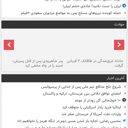
ایران را تست نکنید! جاده‌ی خشم ایران!
حمله کوبنده نیروهای مسلح یمن به مواضع مزدوران سعودی +فیلم
حوادث
شته
حادثه غرق‌شدگی در طاقانک ۲ قربانی
پدر شاهرودی پس از قتل پسرش،
دس
گرفت
جسد را در چاه مخفی کرد
آخرین اخبار
شروع تلخ مدافع تیم ملی پس از جدایی از پرسپولیس
امضای توافق دفاعی بین عربستان، ترکیه و پاکستان
۱۰ خوشحالی گل زودتر از موعد
ایتالیا خرید رادار اسرائیلی را متوقف کرد
واردات نفت آمریکا از عربستان صفر شد
محسن رضایی: اجازه باز شدن مسیر دوم در تنگه هرمز را نخواهیم داد
درخواست عامری برای تعویق عملیات انتقام‌جویانه علیه عربستان