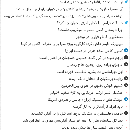
ایالات متحده واقعاً یک «ببر کاغذی» است!
آیا مصرف قهوه و نوشیدنی‌های کافئین‌دار در دوران بارداری مجاز است؟
توقف طولانی کامیون‌ها پشت مرز؛ صورت‌حساب سنگینی که به اقتصاد می‌رسد
حماقت ترامپ با ذخایر انرژی جهان چه کرد؟
چرا تابستان فصل محبوب میکروب‌هاست؟
دستگیری قاتل فراری در نوشهر
نیویورک تایمز فاش کرد: کارگروه ویژه سیا برای تفرقه افکنی در کوبا
کنترل کامل تنگه هرمز در دست ایران!
پرچم سیاه بر فراز گنبد حسینی همچنان در اهتزاز است
ماجرای پیاده روی اربعین حاج رمضان
این دیپلماسی نمایشی، شکست خورده است
روایت پزشکیان از انحلال بانک آینده
شمیم خوش رضوی در هوای بین‌الحرمین
هشدار افسر ارشد آمریکایی به کاخ سفید +فیلم
موشک‌های بالستیک ایران؛ چالش راهبردی آمریکا
باید افراد کارآمدتر را به کار گرفت
حامیان فلسطین در مکزیک پرچم اسرائیل را به آتش کشیدند
دبیرکل سازمان ملل باز هم خواستار آتش‌بس فوری در اوکراین شد
آنچه رهبر شهید سال‌ها پیش دیده بودند