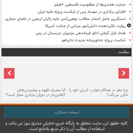
حمایت هلندی‌ها از مظلومیت فلسطین +فیلم
افشای برکناری در موساد پس از شکست پروژه علیه ایران
دستگیری عامل انتشار مطالب توهین‌آمیز علیه زائران اربعین در فضای مجازی
روایت تکان‌دهنده دانش‌آموز مینابی از جنایت آمریکا
هدف قرار گرفتن اتاق‌ فرماندهی مزدوران عربستان در یمن
شکست پروژه «خاورمیانه جدید» نتانیاهو
سلامت
ت
چرا مغز در هنگام خواب، انرژی خود را
آیا مصرف قهوه و نوشیدنی‌های
چر
خالی می‌کند؟
کافئین‌دار در دوران بارداری مجاز است؟
می
نسخه دسکتاپ
کليه حقوق اين سايت متعلق به پایگاه خبري-تحليلي مشرق نيوز می باشد و
استفاده از مطالب آن با ذکر منبع بلامانع است.