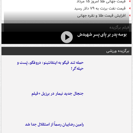
قیمت جهانی طلا امروز ۱۵ مرداد
قیمت نفت برنت به ۷۹ دلار رسید
افزایش قیمت طلا و نقره جهانی
فیلم برگزیده
بوسه‌ پدر بر پای پسر شهیدش
برگزیده ورزشی
حمله تند فیگو به اینفانتینو: دروغگو، پَست‌ و
حیله‌گر!
جنجال جدید نیمار در برزیل +فیلم
رامین رضاییان رسماً از استقلال جدا شد