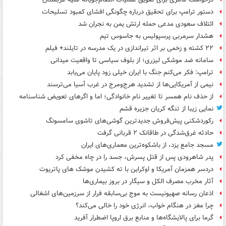
دستور ترامپ برای تحقیق درباره چگونگی افشای کمبود تسلیحات
ائتلاف سعودی مدعی حمله ارتش یمن به نجران شد
هشدار سرمربی پرسپولیس به جاسوس تیم
۲۲ کشته و زخمی بر اثر تیراندازی در یک مدرسه در تایلند+ فیلم
سامانه ضد موشکی لیزری؛ از بلوف سیاسی تا واقعیت میدانی
ترامپ: فکر می‌کنم جنگ با ایران خیلی زود پایان می‌یابد
نیمی از آمریکایی‌ها از تشدید هرج‌ومرج در غرب آسیا می‌ترسند
از حذف نام همسر تا تغییر نام خانوادگی؛ اما و اگرهای تعویض شناسنامه
نمایی زیبا از تنگه کریان جزیره قشم
رکوردشکنی پیش‌فروش جدیدترین گوشی‌های تاشوی سامسونگ
حادثه غرق‌شدگی در طاقانک ۲ قربانی گرفت
مسجد جامع یزد، از باشکوه‌ترین معماری‌های ایران
پدر شاهرودی پس از قتل پسرش، جسد را در چاه مخفی کرد
دردسر همزمان آمریکا و اوکراین با ته کشیدن موشک های پاتریوت
آثار مخرب مصرف الکل و سیگار در بروز بیماری‌ها
اذعان رسانه صهیونیست به موج بی‌سابقه فرار از سرزمین‌های اشغالی
چرا مغز در هنگام خواب، انرژی خود را خالی می‌کند؟
گرما برای پالایشگاه‌ها و منابع برق اروپا اضطرار آفرید