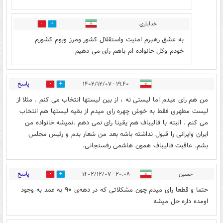
خدایاری
0
0
به عشق رهبرم امنیت واستقلال کشور ومرز وبوم کشورم
خودم وکل خانواده ام باهم رای می دهیم
پاسخ
۱۹:۴۰ - ۱۴۰۲/۱۲/۰۷
0
1
من هم رای میدم اما لیستی نه ، از بین لیستها انتخاب می کنم . مثلا از
لیست مطهری فقط به خوش چهره رای میدم از بقیه لیستها هم انتخاب
می کنم . البته با قالیباف هم یقینا رای نمی دهم .نمیشه خانواده من
ایران وایرانی را قبول نداشته باشه بعد من شعار بدم و رئیس مجلس
بشم. عاقبت قالیباف همون هاشمی رفسنجانی.
پاسخ
حسین
۲۰:۰۸ - ۱۴۰۲/۱۲/۰۷
0
0
حتما و قطعا رای میدم چون مشکلاتی که در دهه‌ی ۹۰ به عمد به وجود
اومده داره حل میشه