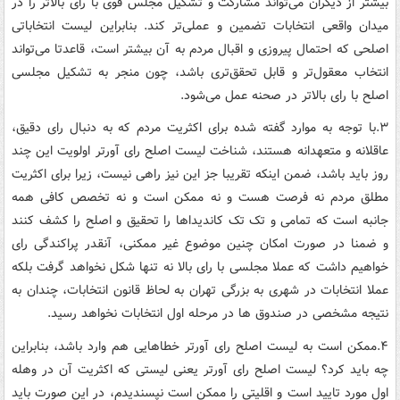
بیشتر از دیگران می‌تواند مشارکت و تشکیل مجلس قوی با رای بالاتر را در
میدان واقعی انتخابات تضمین و عملی‌تر کند. بنابراین لیست انتخاباتی
اصلحی که احتمال پیروزی و اقبال مردم به آن بیشتر است، قاعدتا می‌تواند
انتخاب معقول‌تر و قابل تحقق‌تری باشد، چون منجر به تشکیل مجلسی
اصلح با رای بالاتر در صحنه عمل می‌شود.
۳.با توجه به موارد گفته شده برای اکثریت مردم که به دنبال رای دقیق،
عاقلانه و متعهدانه هستند، شناخت لیست اصلح رای آورتر اولویت این چند
روز باید باشد، ضمن اینکه تقریبا جز این نیز راهی نیست، زیرا برای اکثریت
مطلق مردم نه فرصت هست و نه ممکن است و نه تخصص کافی همه
جانبه است که تمامی و تک تک کاندیداها را تحقیق و اصلح را کشف کنند
و ضمنا در صورت امکان چنین موضوع غیر ممکنی، آنقدر پراکندگی رای
خواهیم داشت که عملا مجلسی با رای بالا نه تنها شکل نخواهد گرفت بلکه
عملا انتخابات در شهری به بزرگی تهران به لحاظ قانون انتخابات، چندان به
نتیجه مشخصی در صندوق ها در مرحله اول انتخابات نخواهد رسید.
۴.ممکن است به لیست اصلح رای آورتر خطاهایی هم وارد باشد، بنابراین
چه باید کرد؟ لیست اصلح رای آورتر یعنی لیستی که اکثریت آن در وهله
اول مورد تایید است و اقلیتی را ممکن است نپسندیدم، در این صورت باید