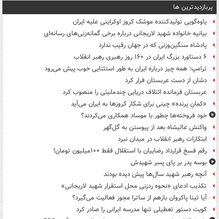
پربازدیدترین ها
یاوه‌گویی تولیدکننده موشک کروز اوکراینی علیه ایران
بیانیه خانواده شهید لاریجانی درباره برخی گمانه‌زنی‌های رسانه‌ای
پادشاه سنگین‌وزنی که در جهان رقیب ندارد
۶ دستاورد بزرگ ایران در ۱۶۰ روز رهبری رهبر انقلاب
ترامپ: همه چیز درباره ایران به طور استثنایی خوب پیش می‌رود
دشان از دست عربستان فرار کرد
عربستان فرمانده ائتلاف دریایی چندملیتی را منصوب کرد
«کمانِ پرنده» چینی برای شکار کروزها به ایران می‌آید
خود فروخته‌ها چطور با موساد همکاری می‌کردند؟
واکنش عالیشاه بعد از پیوستن به گل‌گهر
ابتکارات رهبر انقلاب در میدان نبرد
رقم فسخ قرارداد رضاییان با استقلال فقط ۱۰۰میلیون تومان!
بوسه‌ پدر بر پای پسر شهیدش
آنچه رهبر شهید سال‌ها پیش دیده بودند
تکذیب ادعای «نحوه ردزنی محل استقرار شهید لاریجانی»
آیا تینا پاکروان بازهم از ساترا مجوز فعالیت می‌گیرد؟
کویت دستور تعطیلی تنها مدرسه ایرانی را صادر کرد