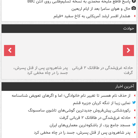
پاسخ قاطع ملیحه محمدی به نسخه تسلیم‌طلبی روی آنتن BBC
حال و هوای سامرا بعد از ایام اربعین
هشدار افسر ارشد آمریکایی به کاخ سفید +فیلم
حوادث
شته
حادثه غرق‌شدگی در طاقانک ۲ قربانی
پدر شاهرودی پس از قتل پسرش،
دس
گرفت
جسد را در چاه مخفی کرد
آخرین اخبار
از حذف نام همسر تا تغییر نام خانوادگی؛ اما و اگرهای تعویض شناسنامه
نمایی زیبا از تنگه کریان جزیره قشم
رکوردشکنی پیش‌فروش جدیدترین گوشی‌های تاشوی سامسونگ
حادثه غرق‌شدگی در طاقانک ۲ قربانی گرفت
مسجد جامع یزد، از باشکوه‌ترین معماری‌های ایران
پدر شاهرودی پس از قتل پسرش، جسد را در چاه مخفی کرد