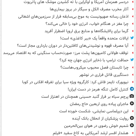
دردسر همزمان آمریکا و اوکراین با ته کشیدن موشک های پاتریوت
آثار مخرب مصرف الکل و سیگار در بروز بیماری‌ها
اذعان رسانه صهیونیست به موج بی‌سابقه فرار از سرزمین‌های اشغالی
چرا مغز در هنگام خواب، انرژی خود را خالی می‌کند؟
گرما برای پالایشگاه‌ها و منابع برق اروپا اضطرار آفرید
ایالات متحده واقعاً یک «ببر کاغذی» است!
آیا مصرف قهوه و نوشیدنی‌های کافئین‌دار در دوران بارداری مجاز است؟
توقف طولانی کامیون‌ها پشت مرز؛ صورت‌حساب سنگینی که به اقتصاد می‌رسد
حماقت ترامپ با ذخایر انرژی جهان چه کرد؟
چرا تابستان فصل محبوب میکروب‌هاست؟
دستگیری قاتل فراری در نوشهر
نیویورک تایمز فاش کرد: کارگروه ویژه سیا برای تفرقه افکنی در کوبا
کنترل کامل تنگه هرمز در دست ایران!
پرچم سیاه بر فراز گنبد حسینی همچنان در اهتزاز است
ماجرای پیاده روی اربعین حاج رمضان
این دیپلماسی نمایشی، شکست خورده است
روایت پزشکیان از انحلال بانک آینده
شمیم خوش رضوی در هوای بین‌الحرمین
هشدار افسر ارشد آمریکایی به کاخ سفید +فیلم