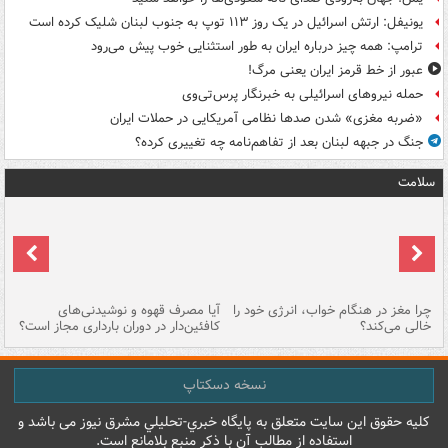
یونیفل: ارتش اسرائیل در یک روز ۱۱۳ توپ به جنوب لبنان شلیک کرده است
ترامپ: همه چیز درباره ایران به طور استثنایی خوب پیش می‌رود
عبور از خط قرمز ایران یعنی مرگ!
حمله نیروهای اسرائیلی به خبرنگار پرس‌تی‌وی
«ضربه مغزی» شدن صدها نظامی آمریکایی در حملات ایران
جنگ در جبهه لبنان بعد از تفاهم‌نامه چه تغییری کرده؟
سلامت
ت
چرا مغز در هنگام خواب، انرژی خود را
آیا مصرف قهوه و نوشیدنی‌های
چر
خالی می‌کند؟
کافئین‌دار در دوران بارداری مجاز است؟
می
نسخه دسکتاپ
کليه حقوق اين سايت متعلق به پایگاه خبري-تحليلي مشرق نيوز می باشد و
استفاده از مطالب آن با ذکر منبع بلامانع است.