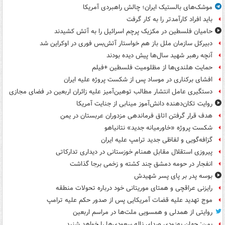
موشک‌های بالستیک ایران؛ چالش راهبردی آمریکا
باید افراد کارآمدتر را به کار گرفت
حامیان فلسطین در مکزیک پرچم اسرائیل را به آتش کشیدند
دبیرکل سازمان ملل باز هم خواستار آتش‌بس فوری در اوکراین شد
آنچه رهبر شهید سال‌ها پیش دیده بودند
حمایت هلندی‌ها از مظلومیت فلسطین +فیلم
افشای برکناری در موساد پس از شکست پروژه علیه ایران
دستگیری عامل انتشار مطالب توهین‌آمیز علیه زائران اربعین در فضای مجازی
روایت تکان‌دهنده دانش‌آموز مینابی از جنایت آمریکا
هدف قرار گرفتن اتاق‌ فرماندهی مزدوران عربستان در یمن
شکست پروژه «خاورمیانه جدید» نتانیاهو
گزافه‌گویی و لفاظی جدید ترامپ علیه ایران
پیروزی استقلال مقابل همنام خوزستانی در دیداری تدارکاتی
انفجار در حومه دمشق چند کشته و زخمی برجا گذاشت
بوسه‌ پدر بر پای پسر شهیدش
رایزنی عراقچی و همتای موریتانی خود درباره تحولات منطقه
موج تهدید علیه قضات آمریکایی پس از صدور حکم علیه ترامپ
روایتی از همدلی و همسویی ملت‌ها در مراسم اربعین
یمن: جهان به‌زودی صدای ناله سعودی‌ها را خواهد شنید