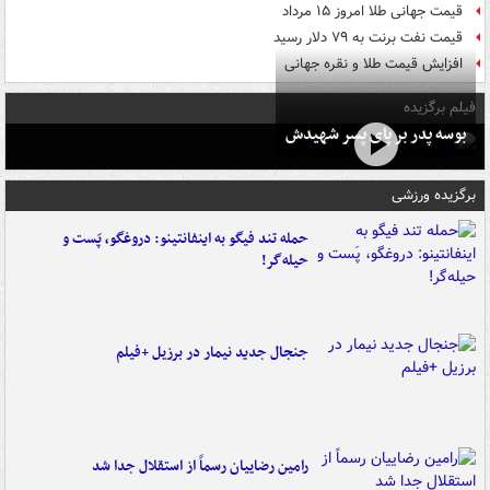
قیمت جهانی طلا امروز ۱۵ مرداد
قیمت نفت برنت به ۷۹ دلار رسید
افزایش قیمت طلا و نقره جهانی
فیلم برگزیده
بوسه‌ پدر بر پای پسر شهیدش
برگزیده ورزشی
حمله تند فیگو به اینفانتینو: دروغگو، پَست‌ و
حیله‌گر!
جنجال جدید نیمار در برزیل +فیلم
رامین رضاییان رسماً از استقلال جدا شد