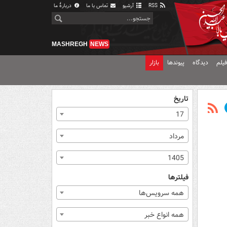
RSS
آرشیو
تماس با ما
دربارهٔ ما
MASHREGH
NEWS
یلم
دیدگاه
پیوندها
بازار
تاریخ
17
مرداد
1405
فیلترها
همه سرویس‌ها
همه انواع خبر