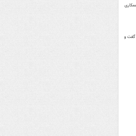
همکاری
 گفت و