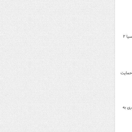
باشگاه گل‌گهر اعلام کرد حتی در صورت تأیید AFC به دلیل ابهامات در روند تعیین سهمیه از حضور در لیگ قهرمانان آسیا ۲
 حمایت
ری به