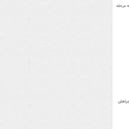
 مرحله
جراهای