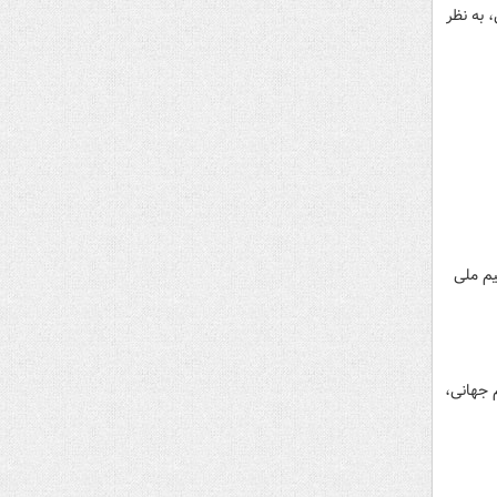
 به نظر
یم ملی
م جهانی،