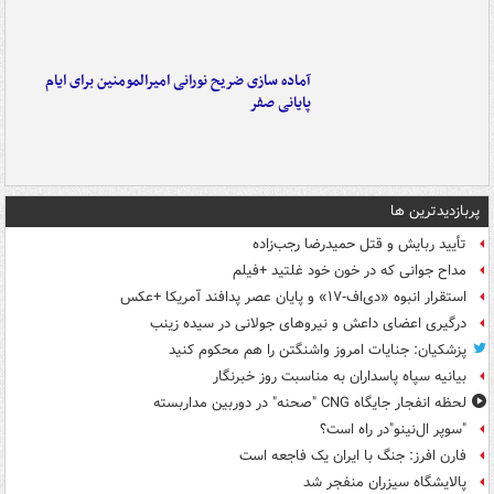
آماده سازی ضریح نورانی امیرالمومنین برای ایام
پایانی صفر
پربازدیدترین ها
تأیید ربایش و قتل حمیدرضا رجب‌زاده
مداح جوانی که در خون خود غلتید +فیلم
استقرار انبوه «دی‌اف‑۱۷» و پایان عصر پدافند آمریکا +عکس
درگیری اعضای داعش و نیروهای جولانی در سیده زینب
پزشکیان: جنایات امروز واشنگتن را هم محکوم کنید
بیانیه سپاه پاسداران به مناسبت روز خبرنگار
لحظه انفجار جایگاه CNG "صحنه" در دوربین مداربسته
"سوپر ال‌نینو"در راه است؟
فارن افرز: جنگ با ایران یک فاجعه است
پالایشگاه سیزران منفجر شد