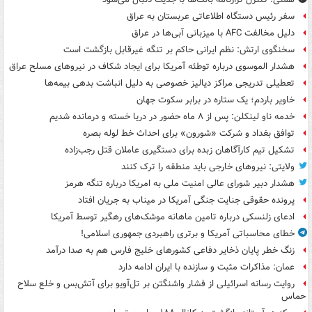
سفر رئیس دستگاه اطلاعاتی عربستان به عراق
دلیل مخالفت AFC با میزبانی آبی‌ها در عراق
سخنگوی ارتش: نظم ایرانی حاکم بر تنگه غیرقابل بازگشت است
هشدار الموسوی درباره توطئه آمریکا برای ایجاد شکاف در نیروهای مسلح عراق
تعطیلی تدریجی مراکز دیالیز خصوصی به دلیل انباشت بدهی بیمه‌ها
خاویر باردم؛ یک ستاره در برابر سکوت جهان
خدمه ناو لینکلن: پس از ۸ ماه حضور در دریا خسته و درمانده‌ شدیم
توافق بغداد و شرکت «شورون» برای احداث خط لوله بصره
تشکیل تیم کارآگاهان زبده برای دستگیری عاملان قتل رجب‌زاده
ولایتی: نیروهای خارجی باید منطقه را ترک کنند
هشدار دبیر شورای عالی امنیت ملی به امریکا درباره تنگه هرمز
پرونده حقوقی جنایت جنگی آمریکا در میناب به جریان افتاد
ادعای زلنسکی درباره تامین ماهانه موشک‌های رهگیر توسط آمریکا
خطای محاسباتی آمریکا و برتری راهبردی جمهوری اسلامی!
زنگ خطر پایان ذخایر دفاعی کشورهای خلیج فارس هم به صدا درآمد
عمان: مذاکرات مثبت و سازنده با ایران ادامه دارد
روایت رسانه اسرائیلی از فشار واشنگتن بر تل‌آویو برای آتش‌بس و خلع سلاح
حماس