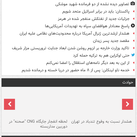
تصاویر دیده‌ نشده از دو فرمانده شهید موشکی
پاکستان: باید در برابر اسرائیل متحد شویم
جزئیات جدید از نفتکش منفجر شده در هرمز
پاسخ معنادار هوافضای سپاه به تهدیدات آمریکایی‌ها
هشدار ارشدترین ژنرال آمریکا درباره محدودیت‌های نظامی علیه ایران
مقصد جدید پسر زیدان
تاکید وزارت خارجه بر لزوم روشن شدن ابعاد جنایت تروریستی مزار شریف
حتی اوکراین هم به ترکیه حمله کرد
از این به بعد دیگر نامه‌های استقلال را امضا نمی‌کنم
خدمه ناو لینکلن: پس از ۸ ماه حضور در دریا خسته و درمانده‌ شدیم
حوادث
ای
هشدار نسبت به وفوع تندباد در تهران
لحظه انفجار جایگاه CNG "صحنه" در
دس
دوربین مداربسته
ات