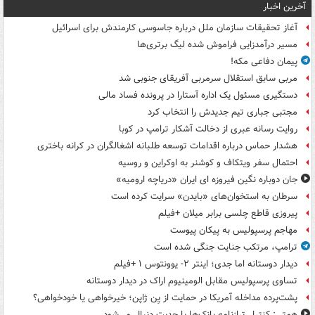
آخرین اخبار
آغاز تحقیقات سازمان ملل درباره جاسوسی کارمندش برای اسرائیل
مسیر درآمدزایی فراموش شده لیگ برتری‌ها
پیمان دفاعی مکه!
مربی سابق استقلال سرمربی آفریقای جنوبی شد
دستگیری مسئول یک اداره آستارا در پرونده فساد مالی
مجتبی جباری تیم جدیدش را انتخاب کرد
روایت رسانه عبری از دخالت آشکار ترامپ در کوبا
هشدار حماس درباره اقدامات توسعه طلبانه اشغالگران در کرانه باختری
احتمال سفر ویتکاف و کوشنر به اوکراین و روسیه
جان دوباره نگین فیروزه ای ایران «دریاچه ارومیه»
سرطان به استخوان‌های «بایدن» سرایت کرده است
پیروزی قاطع چلسی برابر میلان +فیلم
مهاجم پرسپولیس به پیکان پیوست
ترامپ، مرتکب جنایت جنگی شده است
دیدار دوستانه اما جدی؛ اینتر ۲- یوونتوس ۱ +فیلم
تساوی پرسپولیس مقابل الومینیوم اراک در دیدار دوستانه
پشت‌پرده مداخله آمریکا در حمایت از یِن ژاپن؛ خیرخواهی یا خودخواهی؟
همتی: کنترل ترازنامه بانک‌ها با جدیت دنبال می‌شود