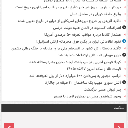
سکه در آستانه بازگشت به کانال ۱۸۸ میلیون تومان
دریادار سیاری: امروز هر خبر دقیق، تیری بر قلب امپراطوری دروغ است
وقوع حادثه دریایی در ساحل عمان
تاکید الزیدی بر خروج نیروهای آمریکایی از عراق در تاریخ تعیین شده
اعتراضات گسترده در آلمان علیه دولت مرتس
هشدار کانادا درباره عواقب تعرفه ۵۰ درصدی آمریکا
نفوذ اطلاعاتی ایران در یگان فوق محرمانه ارتش اسرائیل!
تأکید دادستان کل کشور بر انسجام ملی برای مقابله با جنگ روانی دشمن
باران مهمان تابستانی ارتفاعات دماوند شد
کوبا: فرمان اجرایی ترامپ باعث ایجاد بحران بشردوستانه شده
قیمت طلا و سکه امروز ۱۴۰۵/۰۵/۱۷
ترامپ مجبور به پس‌دادن ۱۰۰ میلیارد دلار از پول تعرفه‌ها شد
آتش سوزی مهیب یک ساختمان ۱۲ طبقه در جاکارتا
پدر لیونل مسی درگذشت
وجود شواهدی مبنی بر بمباران لامرد با فسفر
سلامت