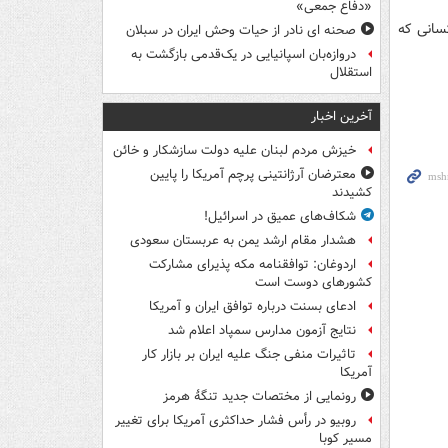
«دفاع جمعی»
سانی که
صحنه ای نادر از حیات وحش ایران در سبلان
دروازه‌بان اسپانیایی در یک‌قدمی بازگشت به
استقلال
آخرین اخبار
خیزش مردم لبنان علیه دولت سازشکار و خائن
معترضان آرژانتینی پرچم آمریکا را پایین
کشیدند
شکاف‌های عمیق در اسرائیل!
هشدار مقام ارشد یمن به عربستان سعودی
اردوغان: توافقنامه مکه پذیرای مشارکت
کشورهای دوست است
ادعای بسنت درباره توافق ایران و آمریکا
نتایج آزمون مدارس سمپاد اعلام شد
تاثیرات منفی جنگ علیه ایران بر بازار کار
آمریکا
رونمایی از مختصات جدید تنگۀ هرمز
روبیو در رأس فشار حداکثری آمریکا برای تغییر
مسیر کوبا