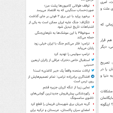
ت، امری
توقف طولانی کامیون‌ها پشت مرز؛
ی ملت و
صورت‌حساب سنگینی که به اقتصاد می‌رسد
برخورد پراید با تیر برق ۲ فوتی بر جای گذاشت
تلگراف: جنگ علیه ایران ممکن است به یکی از
مانی که
اشتباهات تاریخ تبدیل شود
سوخو۳۵ با این موشک‌ها به ناوهای‌جنگی
حمله می‌کند
 هم قرار
ترامپ: فکر می‌کنم جنگ با ایران خیلی زود
ی، دیگر
پایان می‌یابد
ترامپ سوئیس را تهدید کرد
استقبال خاص دخترک عراقی از زائران اربعین
م، تصریح
حسینی
ن را در
ایالات متحده واقعاً یک «ببر کاغذی» است!
 دنیا و
افشاگری برادرزاده ترامپ: تمام تصمیم‌هایش از
روی ترس است
نمایی زیبا از تنگه کریان جزیره قشم
مشکلات
رکوردشکنی پیش‌فروش جدیدترین گوشی‌های
یگانمان
تاشوی سامسونگ
اینگونه
گربه جریان برق شهرستان فریمان را قطع کرد
امضای سران پاکستان، عربستان و ترکیه برای