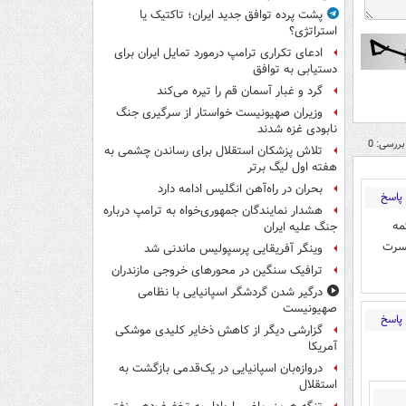
پشت پرده توافق جدید ایران؛ تاکتیک یا
استراتژی؟
ادعای تکراری ترامپ درمورد تمایل ایران برای
دستیابی به توافق
گرد و غبار آسمان قم را تیره می‌کند
وزیران صهیونیست خواستار از سرگیری جنگ
نابودی غزه شدند
بررسی: 0
تلاش پزشکان استقلال برای رساندن چشمی به
هفته اول لیگ برتر
بحران در راه‌آهن انگلیس ادامه دارد
پاسخ
هشدار نمایندگان جمهوری‌خواه به ترامپ درباره
مه
جنگ علیه ایران
نسرت
وینگر آفریقایی پرسپولیس ماندنی شد
ترافیک سنگین در محورهای خروجی مازندران
درگیر شدن گردشگر اسپانیایی با نظامی
صهیونیست
پاسخ
گزارشی دیگر از کاهش ذخایر کلیدی موشکی
آمریکا
دروازه‌بان اسپانیایی در یک‌قدمی بازگشت به
استقلال