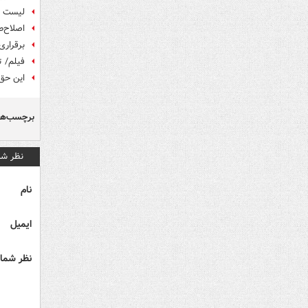
لیست نه
اصلاح‌ط
برقراری امنیت ان
فیلم/ ت
این حق،
برچسب‌ها
نظر شم
نام
ایمیل
نظر شما 