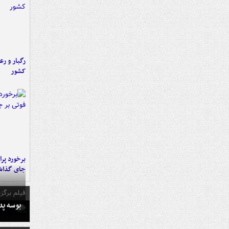
رگبار و رع
کشور
جای گذا
فیلم برگزی
بوسه‌ پ