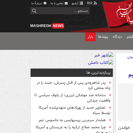
RSS
آرشیو
تماس با ما
دربارهٔ ما
MASHREGH
NEWS
یلم
دیدگاه
پیوندها
بازار
اپ
پربازدیدترین ها
م
پدر شاهرودی پس از قتل پسرش، جسد را در
چاه مخفی کرد
سامانه ضد موشکی لیزری؛ از بلوف سیاسی تا
واقعیت میدانی
تصاویر جدید از پهپادهای منهدم‌شده آمریکا
توسط سپاه
هشدار سرمربی پرسپولیس به جاسوس تیم
 خواندن
چرا محمد صلاح ترکیه را به عربستان و آمریکا
ترجیح داد