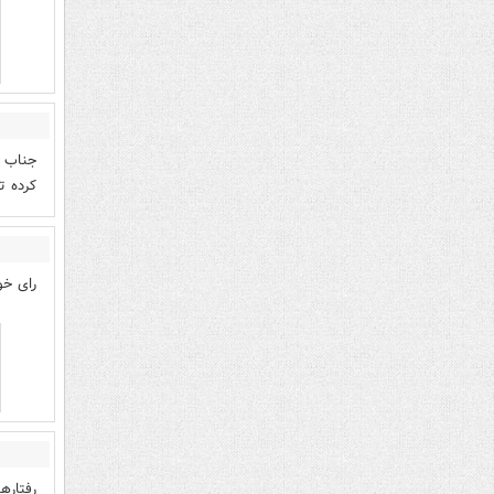
جناب ص
کرده ت
رای خو
رفتاره