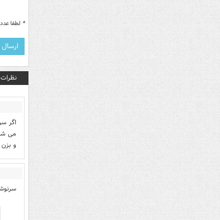
*
لطفا عدد م
نظرات
ت
اگر سر
می شدی
و بزن
سرنوش