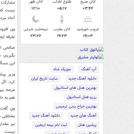
اذان صبح
طلوع آفتاب
اذان ظهر
مشارکت د
۱۲:۱۰
۰۵:۱۷
۰۳:۴۲
نیست که 
آحاد مرد
وی افزود
غروب خورشید
اذان مغرب
نیمه‌شب شرعی
۲۳:۲۲
۱۹:۲۳
۱۹:۰۳
تفرقه ای
صالحی ادا
بگیریم، 
این مسأل
آپ آهنگ
موزیک شاه
وزیر پیشی
دانلود آهنگ جدید
سایت تاریخ ایران
کرد: اگر
بهترین هتل های استانبول
عرصه بین
رزرو هتل استانبول
هم به دا
بهترین جراح بینی ترمیمی
وی گفت:
آهنگ های جدید
دانلود آهنگ جدید
مختلفی م
نیز مقدا
پرشین هتل
ثبت نام بیمه اربعین
نیست.