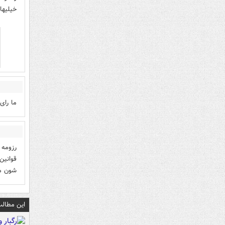
خیلیها 
ما رای
رزومه 
قوانین
شون می
این مطالب