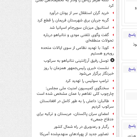
تنگه هرمز ریاض را وادار به تخفیف‌دهی نفتی
کرد
و
خرید گران استقلال سر از یونان درآورد
گربه جریان برق شهرستان فریمان را قطع کرد
استانبول میزبان سوپرجام اسپانیا شد
پاسخ
گفت وگوی تلفنی مودی و نتانیاهو درباره
تحولات منطقه‌ای
وذ
کوبا: با تهدید نظامی از سوی ایالات متحده
روبه‌رو هستیم
توسل رفیق آرژانتینی نتانیاهو به سرکوب
نشست خبری رئیس‌جمهور همزمان با روز
پاسخ
خبرنگار برگزار می‌شود
ترامپ سوئیس را تهدید کرد
سخنگوی کمیسیون امنیت ملی مجلس:
چارچوب کلی تفاهم با عمان مشخص شده است
طالبان: داعش را به طور کامل در افغانستان
سرکوب کردیم
امضای سران پاکستان، عربستان و ترکیه برای
«دفاع جمعی»
پاسخ
رگبار و رعدوبرق در راه شمال کشور
تصاویر جدید از پهپادهای منهدم‌شده آمریکا
 ورزی