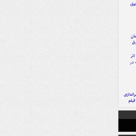
مان
وق
یراندازی
فیلم