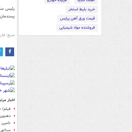
آهنگ جدید
مزایده خودرو
رئیس ساب
خرید بلیط استخر
پسندمان 
قیمت ورق آهن پرایس
فروشنده مواد شیمیایی
منبع: فا
اخبار مرتب
فیلم/ 
دهنوی 
تامین امن
سناتور 