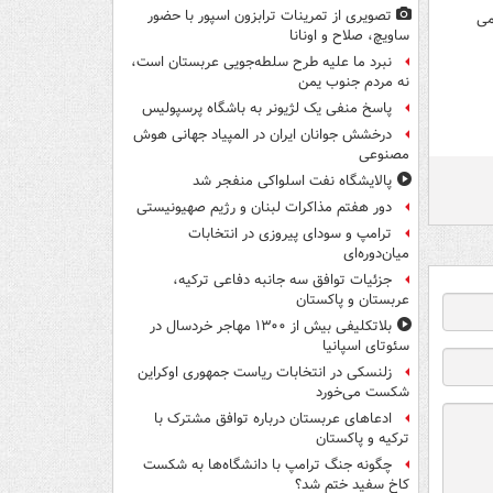
تصویری از تمرینات ترابزون اسپور با حضور
می
ساویچ، صلاح و اونانا
نبرد ما علیه طرح سلطه‌جویی عربستان است،
نه مردم جنوب یمن
پاسخ منفی یک لژیونر به باشگاه پرسپولیس
درخشش جوانان ایران در المپیاد جهانی هوش
مصنوعی
پالایشگاه نفت اسلواکی منفجر شد
دور هفتم مذاکرات لبنان و رژیم صهیونیستی
ترامپ و سودای پیروزی در انتخابات
میان‌دوره‌ای
جزئیات توافق سه جانبه دفاعی ترکیه،
عربستان و پاکستان
بلاتکلیفی بیش از ۱۳۰۰ مهاجر خردسال در
سئوتای اسپانیا
زلنسکی در انتخابات ریاست جمهوری اوکراین
شکست می‌خورد
ادعاهای عربستان درباره توافق مشترک با
ترکیه و پاکستان
چگونه جنگ ترامپ با دانشگاه‌ها به شکست
کاخ سفید ختم شد؟