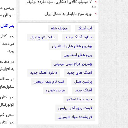
۷ میلیارد کالای احتکاری، سود نکرده توقیف
شد
بررسی مط
ورود موج ناپایدار به شمال ایران
سرطان معده را تا 
بذر کتان
آپ آهنگ
موزیک شاه
بذر کتان
دانلود آهنگ جدید
سایت تاریخ ایران
می‌دهد ب
بهترین هتل های استانبول
ببرد.
رزرو هتل استانبول
بهترین جراح بینی ترمیمی
به افزای
آهنگ های جدید
دانلود آهنگ جدید
پرشین هتل
ثبت نام بیمه اربعین
سلول‌های
آهنگ جدید
مزایده خودرو
بذر کتان
خرید بلیط استخر
کولورکتال
قیمت ورق آهن پرایس
فروشنده مواد شیمیایی
بذر کتان