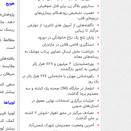
هویج
سناریوی بلاگر زن برای قتل شوهرش
اهمیت تشخیص زودهنگام بیماری‌های
پژوهش‌ها
دریچه‌ای قلب
دهد. مثل
ناگفته‌هایی از آمپول های لاغری؛ از عوارض
ریسک سرطان معد
مرگبار تا زیبایی
پایان تلخ یک نزاع خانوادگی در دورود
دستگیری قاضی قلابی در مازندران
است.
بازداشت عامل ارسال تصاویر پرتاب موشک به
رسانه‌های معاند
یافته‌ها
پورجمشیدیان: ۲ میلیون و ۸۲۸ هزار زائر
مقایسه با
اربعین به کشور بازگشتند
سرطان ری
رکوردشکنی مهران با جابه‌جایی ۲۶۶ هزار زائر در
یک روز
سعی کنید
انفجار در جایگاه CNG صحنه یک کشته و سه
بیشتر غذا
مصدوم برجا گذاشت
جزئیات برگزاری امتحانات نهایی معوق در
لوبیاها
استان‌های جنوبی
لوبیا فیب
تصادف مرگبار در محور اهواز–شوش ۲ کشته
بر جای گذاشت
کمک کند.
آخرین وضعیت مصدومان شهرک شمس‌آباد
بیشتر لوب