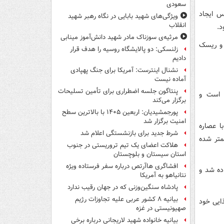
سعودی
س ایجاد
ویژگی‌های شهید بابایی در نگاه رهبر شهید
انقلاب
مرثیه‌ی سوزناک مادر شهید دانش‌آموز مینابی
ه و ریسک
زلنسکی: دو پالایشگاه روسیه را هدف قرار
دادیم
نشنال اینترست: آمریکا برای جنگ پهپادی
آماده نیست
پنتاگون جلسه اضطراری برای تأمین تسلیحات
ی است و
برگزار می‌کند
پورجمشیدیان: اربعین ۱۴۰۵ با بالاترین سطح
امنیت برگزار شد
 با عصاره
شرط جدید برای بازنشستگی اعلام شد
ود که رشد سلول‌های سرطانی ۷ درصد کمتر شده
هلاکت اعضای یک تیم تروریستی در جنوب
استان سیستان و بلوچستان
افشاگری هاآرتص درباره سفر فرستاده ویژه
ده شد و
نتانیاهو به آمریکا
پادشاه سنگین‌وزنی که در جهان رقیب ندارد
بیانیه ۸ کشور عربی علیه تجاوزات رژیم
ذایی خود
صهیونیستی در غزه
بیانیه خانواده شهید لاریجانی درباره برخی