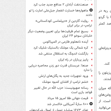
صنعت‌نفت آبادان ۲ مدافع جدید جذب کرد
 ریه در
ماهواره‌ها خسارت انفجار جبل‌علی امارت را لو
دادند
با گردو
روایت گاردین از «دیپلماسی کودکستانی»
 سرطان سینه تا ۸۰ درصد شد و تعداد تومورها را ۶۰ درصد کمتر
ترامپ در برابر ایران
بسیج تمام ظرفیت‌ها برای تعیین وضعیت دیگر
خلبانان سوخو ۲۴ ایران
آینده نامعلوم طارمی در المپیاکوس
رانه‌ای
کره شمالی یک موشک بالستیک شلیک کرد
بازگشت اندونگ به استقلال منتفی شد
پاییز پرباران در راه ایران
کند.
صنعا: عربستان قدرت دور زدن محاصره دریایی
را ندارد
غن‌زیتون را
ورود تجهیزات جدید به یگان‌های ارتش
دند.
خشم ترامپ از افشای کمبود موشک
هایی که میزان
رسانه صهیونیست: حزب الله در حال تغییر
قواعد بازی است
وغن‌های
قیمت جهانی طلا امروز ۱۵ مرداد
است. از
۸۰۰ سازۀ آمریکایی خاکستر شد
‌توانید
تهاتر ۱۶۷۳ میلیارد تومان از اموال شرکت‌های