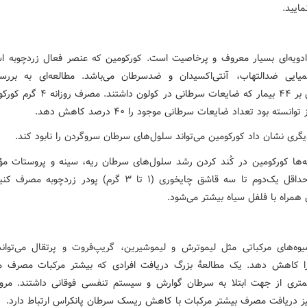
مایید.
ادویه‌ای بسیار معروف و پرخاصیت است. کورکومین که عنصر فعال زردچوبه 
یایی ضدالتهاب، آنتی‌اکسیدان و ضدسرطان می‌باشد. مطالعه‌ای به بررس
کورکومین بر ۴۴ بیمار که ضایعات سرطانی در کولون
یگری نشان داد کورکومین می‌تواند سلول‌های سرطان سروگردن را نابود کند.
ه‌ها کورکومین در کُند کردن رشد سلول‌های سرطان ریه، سینه و پروستات مؤ
هر روز حداقل یک‌دوم تا سه قاشق چایخوری (۱ تا ۳ گرم) پودر زردچو
همراه با فلفل سیاه بیشتر می‌شود.
وه‌های مرکباتی مثل لیموترش و لیموشیرین، گریپ‌فروت و پرتقال می‌توا
 کاهش دهد. یک مطالعهٔ بزرگ دریافت افرادی که بیشتر مرکبات مصرف می
یز دریافت مصرف بیشتر مرکبات با کاهش ریسک سرطان پانکراس ارتباط دارد.