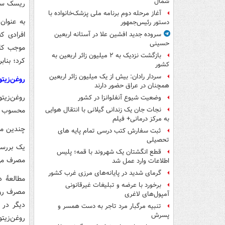
شمال‌
ریسک سرط
آغاز مرحله دوم برنامه ملی پزشک‌خانواده با
به عنوان
دستور رئیس‌جمهور
افرادی ک
سروده جدید افشین علا در آستانه اربعین
حسینی
بازگشت نزدیک به ۲ میلیون زائر اربعین به
کرد؛ بناب
کشور
سردار رادان: بیش از یک میلیون زائر اربعین
روغن‌زیتو
همچنان در عراق حضور دارند
روغن‌زیت
وضعیت شیوع آنفلوانزا در کشور
محسوب م
نجات جان یک زندانی گیلانی با انتقال هوایی
به مرکز درمانی+ فیلم
چندین مط
ثبت سفارش کتب درسی تمام پایه های
تحصیلی
قطع انگشتان یک شهروند با قمه؛ پلیس
مصرف می‌
اطلاعات وارد عمل شد
گرمای شدید در پایانه‌های مرزی غرب کشور
برخورد با عرضه و تبلیغات غیرقانونی
مصرف روغ
آمپول‌های لاغری
دیگر در 
تنبیه مرگبار مرد تاجر به دست همسر و
پسرش
روغن‌زیت