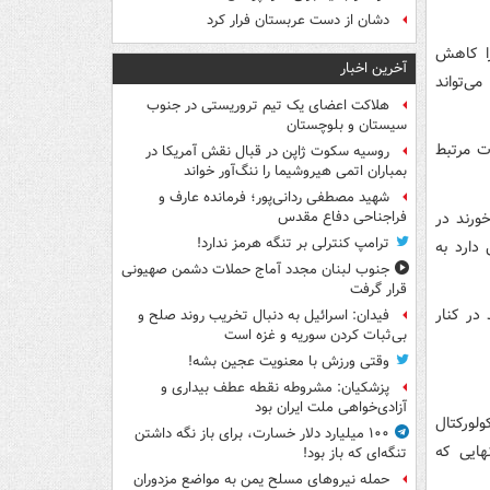
دشان از دست عربستان فرار کرد
را کاهش
آخرین اخبار
ی‌تواند
هلاکت اعضای یک تیم تروریستی در جنوب
سیستان و بلوچستان
طان پروستات مرتبط
روسیه سکوت ژاپن در قبال نقش آمریکا در
بمباران اتمی هیروشیما را ننگ‌آور خواند
شهید مصطفی ردانی‌پور؛ فرمانده عارف و
ورند در
فراجناحی دفاع مقدس
ترامپ کنترلی بر تنگه هرمز ندارد!
 دارد به
جنوب لبنان مجدد آماج حملات دشمن صهیونی
قرار گرفت
در کنار
فیدان: اسرائیل به دنبال تخریب روند صلح و
بی‌ثبات کردن سوریه و غزه است
وقتی ورزش با معنویت عجین بشه!
پزشکیان: مشروطه نقطه عطف بیداری و
آزادی‌خواهی ملت ایران بود
ولورکتال
۱۰۰ میلیارد دلار خسارت، برای باز نگه داشتن
هایی که
تنگه‌ای که باز بود!
حمله نیروهای مسلح یمن به مواضع مزدوران