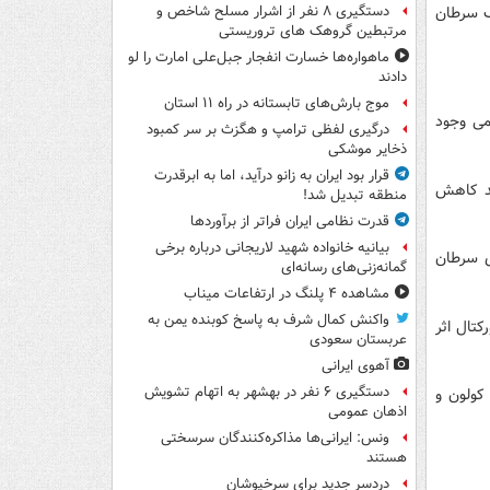
ک سرطان
دستگیری ۸ نفر از اشرار مسلح شاخص و
مرتبطین گروهک های تروریستی
ماهواره‌ها خسارت انفجار جبل‌علی امارت را لو
دادند
موج بارش‌های تابستانه در راه ۱۱ استان
می وجود
درگیری لفظی ترامپ و هگزث بر سر کمبود
ذخایر موشکی
قرار بود ایران به زانو درآید، اما به ابرقدرت
 و تعداد سلول‌های سرطان سینه را تا ۷۵ درصد کاهش
منطقه تبدیل شد!
قدرت نظامی ایران فراتر از برآوردها
بیانیه خانواده شهید لاریجانی درباره برخی
ی سرطان
گمانه‌زنی‌های رسانه‌ای
مشاهده ۴ پلنگ در ارتفاعات میناب
واکنش کمال شرف به پاسخ کوبنده یمن به
تال اثر
عربستان سعودی
آهوی ایرانی
دستگیری ۶ نفر در بهشهر به اتهام تشویش
 کولون و
اذهان عمومی
ونس: ایرانی‌ها مذاکره‌کنندگان سرسختی
هستند
دردسر جدید برای سرخپوشان