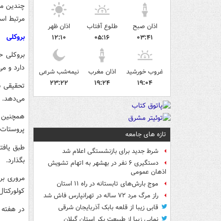
چندین مط
مرتبط اس
اذان صبح
طلوع آفتاب
اذان ظهر
بروکلی
۱۲:۱۰
۰۵:۱۶
۰۳:۴۱
بروکلی ح
دارد و م
غروب خورشید
اذان مغرب
نیمه‌شب شرعی
۲۳:۲۲
۱۹:۲۴
۱۹:۰۴
می‌دهد.
همچنین ی
پروستات کمک 
تازه های جامعه
طبق یافت
شرط جدید برای بازنشستگی اعلام شد
بگذارد.
دستگیری ۶ نفر در بهشهر به اتهام تشویش
اذهان عمومی
موج بارش‌های تابستانه در راه ۱۱ استان
کولورکتا
راز مرگ مرد ۷۲ ساله در تهرانپارس فاش شد
قابی زیبا از قلعه بابک آذربایجان شرقی
در هفته 
نمایی زیبا از طبیعت بکر استان گیلان