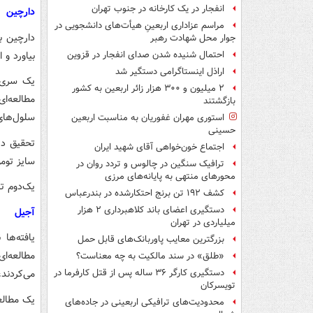
انفجار در یک کارخانه در جنوب تهران
دارچین
مراسم عزاداری اربعینِ هیأت‌های دانشجویی در
دارچین ب
جوار محل شهادت رهبر
بیاورد و 
احتمال شنیده شدن صدای انفجار در قزوین
اراذل اینستاگرامی دستگیر شد
یک سری پ
۲ میلیون و ۳۰۰ هزار زائر اربعین به کشور
مطالعه‌ا
بازگشتند
سلول‌های
استوری مهران غفوریان به مناسبت اربعین
حسینی
تحقیق دی
اجتماع خون‌خواهی آقای شهید ایران
سایز تومو
ترافیک سنگین در چالوس و تردد روان در
محورهای منتهی به پایانه‌های مرزی
یک‌دوم تا یک قاشق چایخوری
کشف ۱۹۲ تن برنج احتکارشده در بندرعباس
دستگیری اعضای باند کلاهبرداری ۲ هزار
آجیل
میلیاردی در تهران
یافته‌ها
بزرگترین معایب پاوربانک‌های قابل حمل
«طلق» در سند مالکیت به چه معناست؟
می‌کردند
دستگیری کارگر ۳۶ ساله پس از قتل کارفرما در
تویسرکان
محدودیت‌های ترافیکی اربعینی در جاده‌های