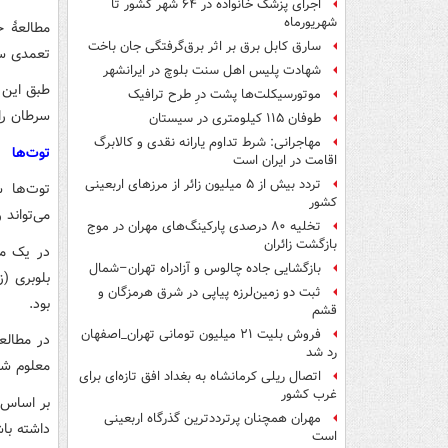
اجرای پزشک خانواده در ۶۴ شهر کشور تا
شهریورماه
مطالعهٔ 
سارق کابل برق بر اثر برق‌گرفتگی جان باخت
تعمدی سرطا
شهادت پلیس اهل سنت بلوچ در ایرانشهر
طبق این ن
موتورسیکلت‌ها پشت درِ طرح ترافیک
سرطان ر
طوفان ۱۱۵ کیلومتری در سیستان
مهاجرانی: شرط تداوم یارانه نقدی و کالابرگ
توت‌ها
اقامت در ایران است
تردد بیش از ۵ میلیون زائر از مرزهای اربعینی
توت‌ها س
کشور
می‌تواند
تخلیه ۸۰ درصدی پارکینگ‌های مهران در موج
بازگشت زائران
بازگشایی جاده چالوس و آزادراه تهران–شمال
ثبت دو زمین‌لرزه پیاپی در شرق هرمزگان و
بود.
قشم
فروش بلیت ۲۱ میلیون تومانی تهران_اصفهان
در مطالع
رد شد
معلوم شد
اتصال ریلی کرمانشاه به بغداد افق تازه‌ای برای
غرب کشور
بر اساس ا
مهران همچنان پرترددترین گذرگاه اربعینی
داشته باش
است