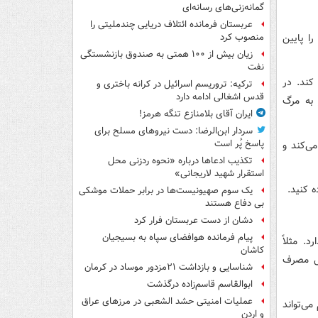
گمانه‌زنی‌های رسانه‌ای
عربستان فرمانده ائتلاف دریایی چندملیتی را
ا پایین
منصوب کرد
زیان بیش از ۱۰۰ همتی به صندوق‌ بازنشستگی
نفت
کند. در
ترکیه: تروریسم اسرائیل در کرانه باختری و
قدس اشغالی ادامه دارد
 به مرگ
ایران آقای بلامنازع تنگه هرمز!
سردار ابن‌الرضا: دست نیروهای مسلح برای
پاسخ پُر است
ی‌کند و
تکذیب ادعاها درباره «نحوه ردزنی محل
استقرار شهید لاریجانی»
یک‌ سوم صهیونیست‌ها در برابر حملات موشکی
بی دفاع هستند
دشان از دست عربستان فرار کرد
پیام فرمانده هوافضای سپاه به بسیجیان
. مثلاً
کاشان
شتر آجیل مصرف
شناسایی و بازداشت ۲۱مزدور موساد در کرمان
ابوالقاسم قاسم‌زاده درگذشت
عملیات امنیتی حشد الشعبی در مرزهای عراق
منظم می‌تواند
و اردن