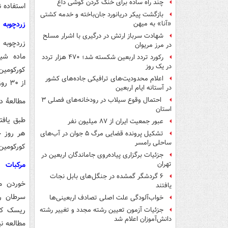
چند راه‌ ساده برای خنک کردن گوشی داغ
استفاده ن
بازگشت پیکر دریانورد جان‌باخته و خدمه کشتی
زردچوبه
«آنا» به میهن
شهادت سرباز ارتش در درگیری با اشرار مسلح
زردچوبه 
در مرز مریوان
ماده شیم
رکورد تردد اربعین شکسته شد؛ ۴۷۰ هزار تردد
در یک روز
اعلام محدودیت‌های ترافیکی جاده‌های کشور
از ۳۰ روز توانسته بود تعداد ضایعات سرطانی موجود را ۴۰ درصد کاهش دهد.
در آستانه ایام اربعین
احتمال وقوع سیلاب در رودخانه‌های فصلی ۳
مطالعهٔ د
استان
طبق یافت
عبور جمعیت ایران از ۸۷ میلیون نفر
تشکیل پرونده قضایی مرگ ۵ جوان در آب‌های
ساحلی رامسر
کورکومین 
جزئیات برگزاری پیاده‌روی جاماندگان اربعین در
مرکبات
تهران
۶ گردشگر گمشده در جنگل‌های بابل نجات
خوردن می
یافتند
سرطان را
خواب‌آلودگی علت اصلی تصادف اربعینی‌ها
جزئیات آزمون تعیین رشته مجدد و تغییر رشته
دانش‌آموزان اعلام شد
مطالعه ن