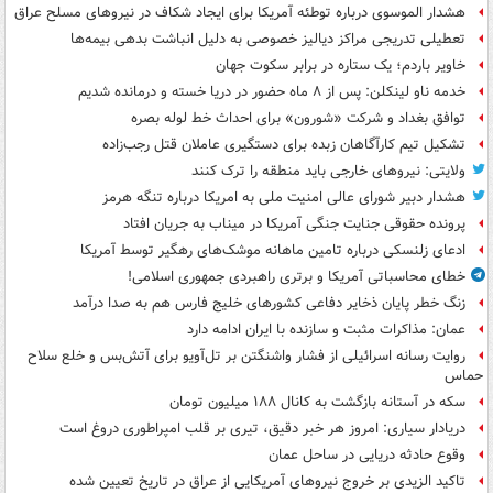
هشدار الموسوی درباره توطئه آمریکا برای ایجاد شکاف در نیروهای مسلح عراق
تعطیلی تدریجی مراکز دیالیز خصوصی به دلیل انباشت بدهی بیمه‌ها
خاویر باردم؛ یک ستاره در برابر سکوت جهان
خدمه ناو لینکلن: پس از ۸ ماه حضور در دریا خسته و درمانده‌ شدیم
توافق بغداد و شرکت «شورون» برای احداث خط لوله بصره
تشکیل تیم کارآگاهان زبده برای دستگیری عاملان قتل رجب‌زاده
ولایتی: نیروهای خارجی باید منطقه را ترک کنند
هشدار دبیر شورای عالی امنیت ملی به امریکا درباره تنگه هرمز
پرونده حقوقی جنایت جنگی آمریکا در میناب به جریان افتاد
ادعای زلنسکی درباره تامین ماهانه موشک‌های رهگیر توسط آمریکا
خطای محاسباتی آمریکا و برتری راهبردی جمهوری اسلامی!
زنگ خطر پایان ذخایر دفاعی کشورهای خلیج فارس هم به صدا درآمد
عمان: مذاکرات مثبت و سازنده با ایران ادامه دارد
روایت رسانه اسرائیلی از فشار واشنگتن بر تل‌آویو برای آتش‌بس و خلع سلاح
حماس
سکه در آستانه بازگشت به کانال ۱۸۸ میلیون تومان
دریادار سیاری: امروز هر خبر دقیق، تیری بر قلب امپراطوری دروغ است
وقوع حادثه دریایی در ساحل عمان
تاکید الزیدی بر خروج نیروهای آمریکایی از عراق در تاریخ تعیین شده