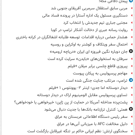
پیمان دفاعی مکه!
مربی سابق استقلال سرمربی آفریقای جنوبی شد
دستگیری مسئول یک اداره آستارا در پرونده فساد مالی
مجتبی جباری تیم جدیدش را انتخاب کرد
روایت رسانه عبری از دخالت آشکار ترامپ در کوبا
هشدار حماس درباره اقدامات توسعه طلبانه اشغالگران در کرانه باختری
احتمال سفر ویتکاف و کوشنر به اوکراین و روسیه
جان دوباره نگین فیروزه ای ایران «دریاچه ارومیه»
سرطان به استخوان‌های «بایدن» سرایت کرده است
پیروزی قاطع چلسی برابر میلان +فیلم
مهاجم پرسپولیس به پیکان پیوست
ترامپ، مرتکب جنایت جنگی شده است
دیدار دوستانه اما جدی؛ اینتر ۲- یوونتوس ۱ +فیلم
تساوی پرسپولیس مقابل الومینیوم اراک در دیدار دوستانه
پشت‌پرده مداخله آمریکا در حمایت از یِن ژاپن؛ خیرخواهی یا خودخواهی؟
همتی: کنترل ترازنامه بانک‌ها با جدیت دنبال می‌شود
سفر رئیس دستگاه اطلاعاتی عربستان به عراق
دلیل مخالفت AFC با میزبانی آبی‌ها در عراق
سخنگوی ارتش: نظم ایرانی حاکم بر تنگه غیرقابل بازگشت است