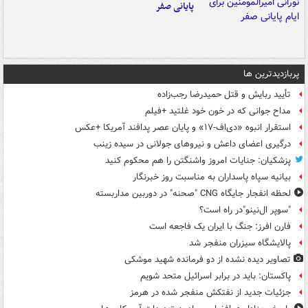
پایانی صفر
پربازدیدترین ها
تأیید ربایش و قتل حمیدرضا رجب‌زاده
مداح جوانی که در خون خود غلتید +فیلم
استقرار انبوه «دی‌اف‑۱۷» و پایان عصر پدافند آمریکا +عکس
درگیری اعضای داعش و نیروهای جولانی در سیده زینب
پزشکیان: جنایات امروز واشنگتن را هم محکوم کنید
بیانیه سپاه پاسداران به مناسبت روز خبرنگار
لحظه انفجار جایگاه CNG "صحنه" در دوربین مداربسته
"سوپر ال‌نینو"در راه است؟
فارن افرز: جنگ با ایران یک فاجعه است
پالایشگاه سیزران منفجر شد
تصاویر دیده‌ نشده از دو فرمانده شهید موشکی
پاکستان: باید در برابر اسرائیل متحد شویم
جزئیات جدید از نفتکش منفجر شده در هرمز