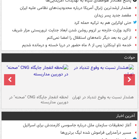
پاسخ معنادار هوافضای سپاه به تهدیدات آمریکایی‌ها
هشدار ارشدترین ژنرال آمریکا درباره محدودیت‌های نظامی علیه ایران
مقصد جدید پسر زیدان
حتی اوکراین هم به ترکیه حمله کرد
تاکید وزارت خارجه بر لزوم روشن شدن ابعاد جنایت تروریستی مزار شریف
از این به بعد دیگر نامه‌های استقلال را امضا نمی‌کنم
خدمه ناو لینکلن: پس از ۸ ماه حضور در دریا خسته و درمانده‌ شدیم
حوادث
ای
هشدار نسبت به وفوع تندباد در تهران
لحظه انفجار جایگاه CNG "صحنه" در
دس
دوربین مداربسته
ات
آخرین اخبار
آغاز تحقیقات سازمان ملل درباره جاسوسی کارمندش برای اسرائیل
مسیر درآمدزایی فراموش شده لیگ برتری‌ها