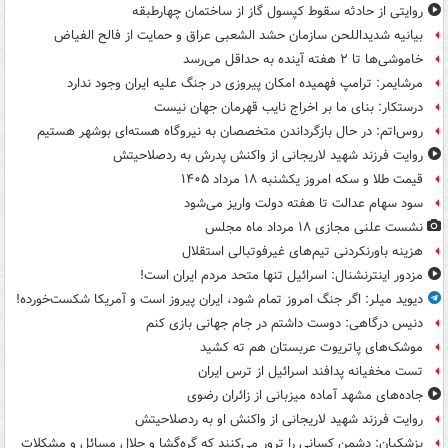
روایتی از حادثه سقوط کپسول گاز از ساختمان چهارطبقه
بیانیه شدیداللحن سازمان حشد الشعبی عراق و حمایت از فالح الفیاض
خاموشی‌ها تا ۲ هفته آینده به حداقل می‌رسد
مرشایمر: ترامپ فهمیده امکان پیروزی در جنگ علیه ایران وجود ندارد
درستکار: بنای ما بر اخراج نایب قهرمان جهان نیست
روس‌اتم: در حال بازگرداندن متخصصان به نیروگاه هسته‌ای بوشهر هستیم
روایت فرزند شهید لاریجانی از واکنش پدرش به ردصلاحیتش
قیمت طلا و سکه امروز یکشنبه ۱۸ مرداد ۱۴۰۵
سود سهام عدالت تا هفته دولت واریز می‌شود
نشست علنی مجازی ۱۸ مرداد ماه مجلس
هزینه باورنکردنی تیم‌های غیرفوتبالی استقلال
مزدور اینترنشنال: اسرائیل تنها متحد مردم ایران است!
دیوید میلر: اگر جنگ امروز تمام شود، ایران پیروز است و آمریکا شکست‌خورده!
دنیس درگاهی: دوست داشتم در جام جهانی بازی کنم
موشک‌های پاتریوت عربستان هم ته‌ کشید
تست مخفیانه پدافند اسرائیل از ترس ایران
جاده‌های مشهد آماده میزبانی از زائران رضوی
روایت فرزند شهید لاریجانی از واکنش او به ردصلاحیتش
پزشکیان: دشمن کسانی را ترور می‌کنند که گره‌گشا و حلال مسائل و مشکلات