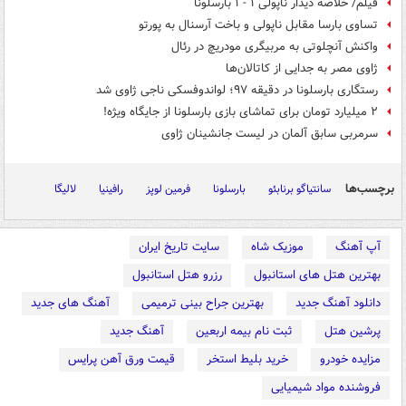
فیلم/ خلاصه دیدار ناپولی ۱ - ۱ بارسلونا
تساوی بارسا مقابل ناپولی و باخت آرسنال به پورتو
واکنش آنچلوتی به مربیگری مودریچ در رئال
ژاوی مصر به جدایی از کاتالان‌ها
رستگاری بارسلونا در دقیقه ۹۷؛ لواندوفسکی ناجی ژاوی شد
۲ میلیارد تومان برای تماشای بازی بارسلونا از جایگاه ویژه!
سرمربی سابق آلمان در لیست جانشینان ژاوی
برچسب‌ها
سانتیاگو برنابئو
بارسلونا
فرمین لوپز
رافینیا
لالیگا
آپ آهنگ
موزیک شاه
سایت تاریخ ایران
بهترین هتل های استانبول
رزرو هتل استانبول
دانلود آهنگ جدید
بهترین جراح بینی ترمیمی
آهنگ های جدید
پرشین هتل
ثبت نام بیمه اربعین
آهنگ جدید
مزایده خودرو
خرید بلیط استخر
قیمت ورق آهن پرایس
فروشنده مواد شیمیایی