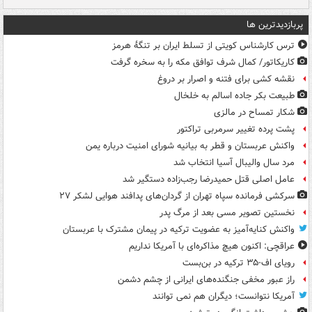
پربازدیدترین ها
ترس کارشناس کویتی از تسلط ایران بر تنگۀ هرمز
کاریکاتور/ کمال شرف توافق مکه را به سخره گرفت
نقشه کشی برای فتنه و اصرار بر دروغ
طبیعت بکر جاده اسالم به خلخال
شکار تمساح در مالزی
پشت پرده تغییر سرمربی تراکتور
واکنش عربستان و قطر به بیانیه شورای امنیت درباره یمن
مرد سال والیبال آسیا انتخاب شد
عامل اصلی قتل حمیدرضا رجب‌زاده دستگیر شد
سرکشی فرمانده سپاه تهران از گردان‌های پدافند هوایی لشکر ۲۷
نخستین تصویر مسی بعد از مرگ پدر
واکنش کنایه‌آمیز به عضویت ترکیه در پیمان مشترک با عربستان
عراقچی: اکنون هیچ مذاکره‌ای با آمریکا نداریم
رویای اف-۳۵ ترکیه در بن‌بست
راز عبور مخفی جنگنده‌های ایرانی از چشم دشمن
آمریکا نتوانست؛ دیگران هم نمی توانند