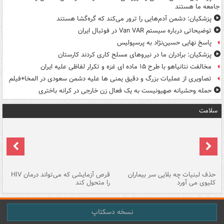
جامعه ما هستند
پزشکیان: دشمن آدم‌هایی را ترور می‌کند که گره‌گشا هستند
توضیحاتی درباره سیستم Van VAR در فوتبال ایران
پاسخ نهایی حسین‌نژاد به پرسپولیس
پزشکیان: برادران ما در نیروهای مسلح کاری کردند کارستان
مخالفت نتانیاهو با طرح ۱۵ ماده ای غزه و تکرار لفاظی علیه ایران
تصاویری از عملیات بزرگ و دقیق یمنی ها علیه دشمن سعودی در المخا+فیلم
حمله وحشیانه صهیونیست به یک فعال زن خارجی در کرانه باختری
سلامت
حذف لبنیات چه بلایی سر بیماران
قرص آزمایشی که می‌تواند درمان HIV
عل
کلیوی می آورد
را متحول کند
قل
نسخه دسکتاپ