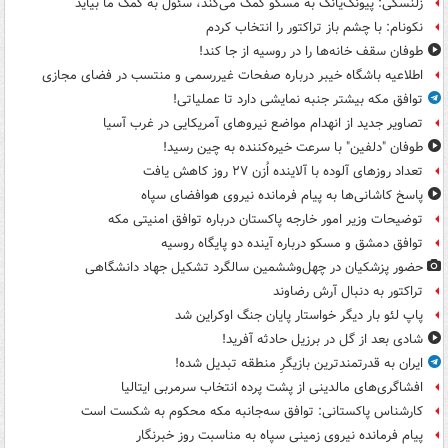
زلنسکی: پیونگ‌یانگ به مسکو کمک می‌کند، سئول به کمک ما بیاید
نکونام: با چشم باز تراکتور را انتخاب کردم
طوفان سقف خانه‌ها را در روسیه از جا ‌کند!
اطلاعیه باشگاه خیبر درباره صفحات غیررسمی و منتسب در فضای مجازی
توافق مکه بیشتر جنبه نمایشی دارد تا عملیاتی!
تصاویر جدید از انهدام مواضع نیروهای آمریکایی در غرب آسیا
طوفان "دلفین" با سرعت خیره‌کننده به چین رسید!
تعداد روزهای آلوده با آلاینده اُزن ۲۷ روز کاهش یافت
پاسخ کاشانی‌ها به پیام فرمانده نیروی هوافضای سپاه
توضیحات وزیر امور خارجه پاکستان درباره توافق امنیتی مکه
توافق دمشق و مسکو درباره آینده دو پایگاه روسیه
حضور پزشکیان در چهل‌وششمین سالگرد تشکیل جهاد دانشگاهی
تراکتور به دنبال آرش رضاوند
پاپ لئو بار دیگر خواستار پایان جنگ اوکراین شد
شادی بعد از گل در برزیل حادثه آفرید!
ایران به قدرتمندترین بازیگرِ منطقه تبدیل شده!
افشاگری‌های مالدینی از پشت پرده انتخاب سرمربی ایتالیا
کارشناس پاکستانی: توافق سه‌جانبه مکه محکوم به شکست است
پیام فرمانده نیروی زمینی سپاه به مناسبت روز خبرنگار