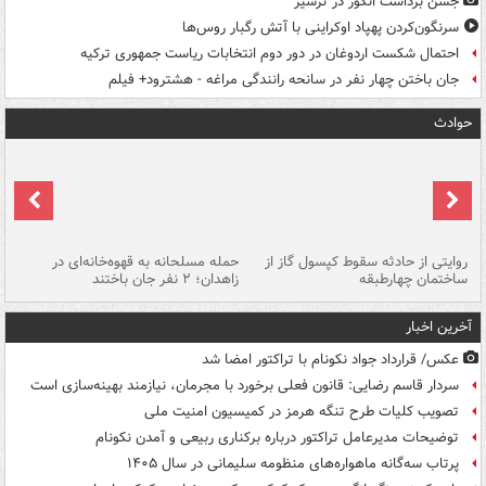
جشن برداشت انگور در ترشیز
سرنگون‌کردن پهپاد اوکراینی با آتش رگبار روس‌ها
احتمال شکست اردوغان در دور دوم انتخابات ریاست جمهوری ترکیه
جان باختن چهار نفر در سانحه رانندگی مراغه - هشترود+ فیلم
حوادث
روایتی از حادثه سقوط کپسول گاز از
حمله مسلحانه به قهوه‌خانه‌ای در
عا
ساختمان چهارطبقه
زاهدان؛ ۲ نفر جان باختند
دس
آخرین اخبار
عکس/ قرارداد جواد نکونام با تراکتور امضا شد
سردار قاسم رضایی: قانون فعلی برخورد با مجرمان، نیازمند بهینه‌سازی است
تصویب کلیات طرح تنگه هرمز در کمیسیون امنیت ملی
توضیحات مدیرعامل تراکتور درباره برکناری ربیعی و آمدن نکونام
پرتاب سه‌گانه ماهواره‌های منظومه سلیمانی در سال ۱۴۰۵