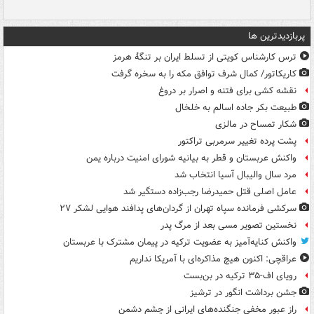
پربازدیدترین ها
ترس کارشناس کویتی از تسلط ایران بر تنگۀ هرمز
کاریکاتور/ کمال شرف توافق مکه را به سخره گرفت
نقشه کشی برای فتنه و اصرار بر دروغ
طبیعت بکر جاده اسالم به خلخال
شکار تمساح در مالزی
پشت پرده تغییر سرمربی تراکتور
واکنش عربستان و قطر به بیانیه شورای امنیت درباره یمن
مرد سال والیبال آسیا انتخاب شد
عامل اصلی قتل حمیدرضا رجب‌زاده دستگیر شد
سرکشی فرمانده سپاه تهران از گردان‌های پدافند هوایی لشکر ۲۷
نخستین تصویر مسی بعد از مرگ پدر
واکنش کنایه‌آمیز به عضویت ترکیه در پیمان مشترک با عربستان
عراقچی: اکنون هیچ مذاکره‌ای با آمریکا نداریم
رویای اف-۳۵ ترکیه در بن‌بست
جشن برداشت انگور در ترشیز
راز عبور مخفی جنگنده‌های ایرانی از چشم دشمن