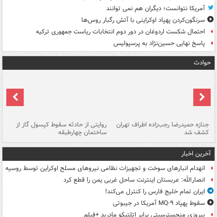
آمریکا نتوانست؛ دیگران هم نمی توانند
سرنگون‌کردن پهپاد اوکراینی با آتش رگبار روس‌ها
احتمال شکست اردوغان در دور دوم انتخابات ریاست جمهوری ترکیه
پاسخ نهایی حسین‌نژاد به پرسپولیس
حوادث
جنازه حمیدرضا رجب‌زاده اطراف تهران
روایتی از حادثه سقوط کپسول گاز از
حم
کشف شد
ساختمان چهارطبقه
زاهدا
آخرین اخبار
انهدام انبارهای سوخت و تجهیزات نظامی نیروهای مسلح اوکراین توسط روسیه
انصارالله: عربستان اینترنت ساحل غربی یمن را قطع کرد
ایران تمام خلیج فارس را کنترل می‌کند!
سقوط پهپاد MQ-۹ آمریکا در جیبوتی
پیروزی منچسترسیتی برابر اتلتیکو مادرید +فیلم