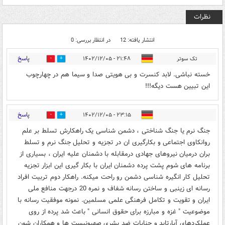
نظرات
انتشار یافته: 12
در انتظار بررسی: 0
پاسخ
تک سوتر
۲۱:۴۸ - ۱۴۰۲/۱۲/۰۵
0
0
خسته نباشی. لابد کنسرت و بی هویتی صدا و سیما هم در چهارچوب
این تبیین هست دیگه!!!
پاسخ
۲۳:۱۵ - ۱۴۰۲/۱۲/۰۵
0
0
جنگ نرم یا جنگ شناختی ، دشمن شناسی یک راهکارش تسلط بر علم
روانکاوی اجتماعی و بکارگیری ان در تجزیه و تحلیل جنگ نرم و تسلط
بران درمیان نیروهای جهادی درمقابله با دشمنان علیه ایران ، بسیاری از
برنامه های شوم پشت پرده دشمنان ایران با بکار گیری این ابزار تجزیه
تحلیل کار انگیره شناسی دشمن رو راحت میکنه. راهکار دوم تربیت افراد
رسانه ای زینبی و ساختن رسانه شفاف و نمره 20 درجهت منافع ملی
ایران و تقویت و تکامل فرهنگی علمی مسلمین. نمونه موفقیت رسانه با
موضوعیت " غزه و مبارزه برای حقوق انسانی " باعث شد پرده از روی
عملکردهای آپارتاید و جنایات ضد بشری صهیونیست ها و همکاران شون