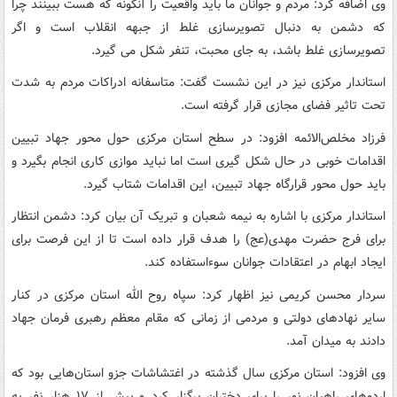
وی اضافه کرد: مردم و جوانان ما باید واقعیت را آنگونه که هست ببینند چرا
که دشمن به دنبال تصویرسازی غلط از جبهه انقلاب است و اگر
تصویرسازی غلط باشد، به جای محبت، تنفر شکل می گیرد.
استاندار مرکزی نیز در این نشست گفت: متاسفانه ادراکات مردم به شدت
تحت تاثیر فضای مجازی قرار گرفته است.
فرزاد مخلص‌الائمه افزود: در سطح استان مرکزی حول محور جهاد تبیین
اقدامات خوبی در حال شکل گیری است اما نباید موازی کاری انجام بگیرد و
باید حول محور قرارگاه جهاد تبیین، این اقدامات شتاب گیرد.
استاندار مرکزی با اشاره به نیمه شعبان و تبریک آن بیان کرد: دشمن انتظار
برای فرج حضرت مهدی(عج) را هدف قرار داده است تا از این فرصت برای
ایجاد ابهام در اعتقادات جوانان سوءاستفاده کند.
سردار محسن کریمی نیز اظهار کرد: سپاه روح الله استان مرکزی در کنار
سایر نهادهای دولتی و مردمی از زمانی که مقام معظم رهبری فرمان جهاد
دادند به میدان آمد.
وی افزود: استان مرکزی سال گذشته در اغتشاشات جزو استان‌هایی بود که
اردوهای راهیان نور را برای دختران برگزار کرد و بیش از ۱۷ هزار نفر به