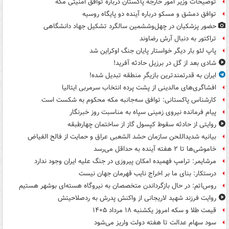
توضیحات وزیر امور خارجه پاکستان درباره توافق امنیتی مکه
توافق دمشق و مسکو درباره آینده دو پایگاه روسیه
حضور پزشکیان در چهل‌وششمین سالگرد تشکیل جهاد دانشگاهی
تراکتور به دنبال آرش رضاوند
پاپ لئو بار دیگر خواستار پایان جنگ اوکراین شد
شادی بعد از گل در برزیل حادثه آفرید!
ایران به قدرتمندترین بازیگرِ منطقه تبدیل شده!
افشاگری‌های مالدینی از پشت پرده انتخاب سرمربی ایتالیا
کارشناس پاکستانی: توافق سه‌جانبه مکه محکوم به شکست است
پیام فرمانده نیروی زمینی سپاه به مناسبت روز خبرنگار
روایتی از حادثه سقوط کپسول گاز از ساختمان چهارطبقه
بیانیه شدیداللحن سازمان حشد الشعبی عراق و حمایت از فالح الفیاض
خاموشی‌ها تا ۲ هفته آینده به حداقل می‌رسد
مرشایمر: ترامپ فهمیده امکان پیروزی در جنگ علیه ایران وجود ندارد
درستکار: بنای ما بر اخراج نایب قهرمان جهان نیست
روس‌اتم: در حال بازگرداندن متخصصان به نیروگاه هسته‌ای بوشهر هستیم
روایت فرزند شهید لاریجانی از واکنش پدرش به ردصلاحیتش
قیمت طلا و سکه امروز یکشنبه ۱۸ مرداد ۱۴۰۵
سود سهام عدالت تا هفته دولت واریز می‌شود