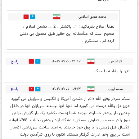
محمد مهدی اسلامی
0
0
لطفاََ اصلاح بفرمائید : 1_ باتشکر ، 2 __ دشمن اسلام ،
صحیح است که متأسفانه این حقیر طبق معمول بی دقتی
کرده ام . متشکرم .
پاسخ
کارشناس
۲۱:۴۷ - ۱۴۰۲/۱۲/۰۶
3
0
تنها را مقابله با جنگ
پاسخ
محمدایوب
۰۹:۱۳ - ۱۴۰۲/۱۲/۰۷
0
0
سلام سردار وفق الله دائم از دشمن آمریکا و انگلیس واسراییل می گویید
عزیز دل والله درست می گویید اما تنها آنها نیستند سربازان آنها در داخل
چندین بار بیشتر خسارت میزنند شما زحمت بکشید یک بار گزارش بولتن
نیوز را در خصوص تعاونی مسکن دانشگاه آزاد رودهن بخوانید 768خانواده
21سال قبل زمینی را با پول خود خریدند به امید ساخت سرپناهی 21سال
است در پیچ وخم ادارات گرفتار هستند اکنون با روی کارآمدن دولت