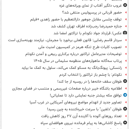
غروب دلگیر آفتاب از نمای ویرانه‌های غزه
حضور قربانی در پرسپولیس منتفی شد؟
توقف چلسی مقابل جوهور دارالتعظیم با حضور زاهدی +فیلم
جنازه حمیدرضا رجب‌زاده اطراف تهران کشف شد
عکس/ قرارداد جواد نکونام با تراکتور امضا شد
سردار قاسم رضایی: قانون فعلی برخورد با مجرمان، نیازمند بهینه‌سازی است
تصویب کلیات طرح تنگه هرمز در کمیسیون امنیت ملی
توضیحات مدیرعامل تراکتور درباره برکناری ربیعی و آمدن نکونام
پرتاب سه‌گانه ماهواره‌های منظومه سلیمانی در سال ۱۴۰۵
زلنسکی: پیونگ‌یانگ به مسکو کمک می‌کند، سئول به کمک ما بیاید
نکونام: با چشم باز تراکتور را انتخاب کردم
طوفان سقف خانه‌ها را در روسیه از جا ‌کند!
اطلاعیه باشگاه خیبر درباره صفحات غیررسمی و منتسب در فضای مجازی
توافق مکه بیشتر جنبه نمایشی دارد تا عملیاتی!
تصاویر جدید از انهدام مواضع نیروهای آمریکایی در غرب آسیا
طوفان "دلفین" با سرعت خیره‌کننده به چین رسید!
تعداد روزهای آلوده با آلاینده اُزن ۲۷ روز کاهش یافت
پاسخ کاشانی‌ها به پیام فرمانده نیروی هوافضای سپاه