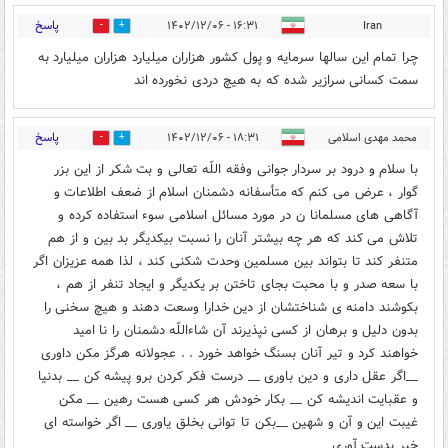
پاسخ
۱۶:۳۱ - ۱۴۰۲/۱۲/۰۶
Iran
5
5
چرا تمام این سالها سرمایه و پول کشور هزاران میلیارد هزاران میلیارد به
سمت کسانی سرازیر شده که به هیچ دردی نخورده اند
پاسخ
محمد مهدی اسلامی
۱۸:۳۱ - ۱۴۰۲/۱۲/۰۶
6
2
با سلام و درود بر سردار جوانی وفقه اللّه تعالی و بت شکر از این بزر
گوار ، عرض می کنم که متأسفانه دشمنان اسلام از ضعف اطلاعات و
آگاهی های مسلمانا ن در مورد مسائل اسلامی سوء استفاده کرده و
تلاش می کند که هر چه بیشتر آنان را نسبت بیکدیگر بد بین و از هم
متنفر کند تا بتواند بین مسلمین وحدت شکنی کند ، لذا همه عزیزان اگر
با سعه صدر و با محبت بجای تاختن بر یکدیگر و ایجاد تنفر از هم ،
بکوشند دامنه ی شناختشان از دین خدارا وسعت دهند و هیچ سخنی را
بدون دلیل و برهان از کسی نپذیرند آن شاءاللّه دشمنان را نا امید
خواهند کرد و تیر آنان بسنگ خواهد خورد . . عجولانه هرگز مکن داوری
__اگر عقل داری و دین باوری __ درست فکر کردن برو پیشه کن __ بدنیا
و عقبایت اندیشه کن __ بکار خودش هر کسی هست رهین __ مکن
غیبت این و آن و شهین __بکن تا توانی بخلق یاوری __ اگر خواسته ای
خیر بدست آوری __