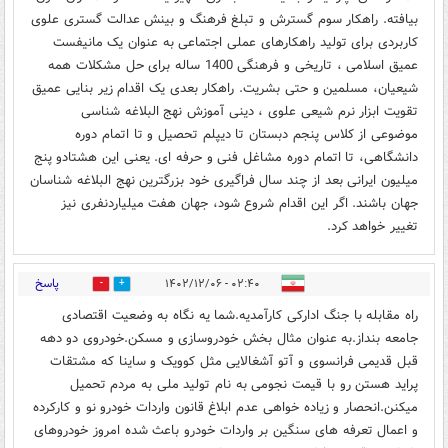
بیافته. راهکار سوم گسترش و تبلغ فرهنگ و بینش عدالت گستری علوی
کاربردی برای تولید راهکارهای عملی اجتماعی به عنوان یک مانیفست
عمیق اسلامی ، تاریخی و فرهنگی 1400 ساله برای حل مشکلات همه
شیعیان، مسلمین و حتی بشریت. راهکار بعدی یک اقدام زیر بنایی عمیق
تقویت ابزار نرم شیعی علوی ، دینی آموزش نهج البلاغه شناسی
موضوعی از کلاس پنجم دبستان تا دیپلم تحصیل و تا اتمام دوره
دانشگاهی، تا اتمام دوره مشاغل فنی و حرفه ای. یعنی این هشتادو پنج
میلیون ایرانی بعد از چند سال فراگیری خود بزرگترین نهج البلاغه شناسان
جهان باشند. اگر این اقدام شروع شود، جهان هفت میلیاردنفری نیز
تغییر خواهد کرد.
پاسخ
۰۲:۴۰ - ۱۴۰۲/۱۲/۰۶
0
0
راه مقابله با جنگ ادارکی کارآمدیه.شما یه نگاه به وضعیت اقتصادی
جامعه بنداز.به عنوان مثال بخش خودروسازی و مسکن.خودروی دو دهه
قبل قدیمی فرانسوی و آتو آشغالایی مثل کوویک و ساینا که مشتقات
پراید هستن رو با قیمت نجومی به نام تولید ملی به مردم تحمیل
میکنن.انحصار و زیاده خواهی عدم ابلاغ قانون واردات خودرو نو و کارکرده
و اعمال تعرفه های سنگین بر واردات خودرو باعث شده امروز خودروهای