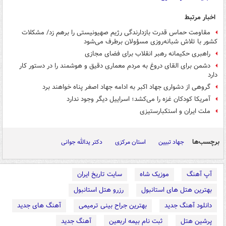
اخبار مرتبط
مقاومت حماس قدرت بازدارندگی رژیم صهیونیستی را برهم زد/ مشکلات
کشور با تلاش شبانه‌روزی مسؤولان برطرف می‌شود
راهبری حکیمانه رهبر انقلاب برای فضای مجازی
دشمن برای القای دروغ به مردم معماری دقیق و هوشمند را در دستور کار
دارد
گروهی از دشواری جهاد اکبر به ادامه‌ جهاد اصغر پناه خواهند برد
آمریکا کودکان غزه را می‌کشد؛ اسراییل دیگر وجود ندارد
ملت ایران و استکبارستیزی
برچسب‌ها
جهاد تبیین
استان مرکزی
دکتر یدالله جوانی
آپ آهنگ
موزیک شاه
سایت تاریخ ایران
بهترین هتل های استانبول
رزرو هتل استانبول
دانلود آهنگ جدید
بهترین جراح بینی ترمیمی
آهنگ های جدید
پرشین هتل
ثبت نام بیمه اربعین
آهنگ جدید