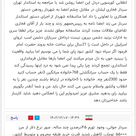
انقلابی کورسویی دردل این اعضا روشن شد با مراجعه به استاندار تهران
سردار فخاری ایشان در مقابل چشم اعضا به شهردار رودهن دستور
همکاری با تعاونی را داد اما متاسفانه شهردار از اجرای دستور استاندار
سرباز می زند اعضا نامه به رییس‌جمهور زدند و چند بار از آقای فخاری
تقاضای ملاقات مجدد کردند متاسفانه موفق نشدند عزیز برادر لطفا سری
به ادارات بزنید دشمن بیرون نیست درداخل سربازان دشمن اسب تروای
اسراییل در داخل است را 21سال برای ساخت خانه بدوند حضرت امام
فرمود اگر سپاه نبود کشور نبود پای شما را می بوسیم اما بیایید واقعیت
را ببینید خون به دل مردم میکنند این اعضا بارها مقابل فرمانداری
استانداری تجمع کردند چرا یکی پیدا نمی شود به درد اینها رسیدگی کند
فقط با یک حساب سرانگشتی 768خانواده میانگین 3نفر حساب کنید
حدود 2300نفر چه. خانواده با 5خانواده در ارتباط باشند چندین نفر را به
انقلاب وکشور واسلام بدبین می کنند حال باید من و شما آنقدر بگوییم
بیایید رای بدهید مشرق عزیز امیدوارم این را انعکاس دهید شاید کارساز
باشد خداخیرتان دهد
پاسخ
۱۴:۳۸ - ۱۴۰۲/۱۲/۰۷
0
0
سردار جوانی، وجود تورم ۴۵درصدی چند ساله، عبور نرخ دلار از مرز
۵۵۰۰۰ تومان، کاهش شدید قدرت خرید طبقه محروم و متوسط کشور،