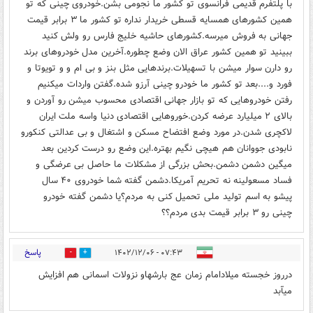
با پلتفرم قدیمی فرانسوی تو کشور ما نجومی بشن.خودروی چینی که تو
همین کشورهای همسایه قسطی خریدار نداره تو کشور ما ۳ برابر قیمت
جهانی به فروش میرسه.کشورهای حاشیه خلیج فارس رو ولش کنید
ببینید تو همین کشور عراق الان وضع چطوره.آخرین مدل خودروهای برند
رو دارن سوار میشن با تسهیلات.برندهایی مثل بنز و بی ام و و تویوتا و
فورد و....بعد تو کشور ما خودرو چینی آرزو شده.گفتن واردات میکنیم
رفتن خودروهایی که تو بازار جهانی اقتصادی محسوب میشن رو آوردن و
بالای ۲ میلیارد عرضه کردن.خوروهایی اقتصادی دنیا واسه ملت ایران
لاکچری شدن.در مورد وضع افتضاح مسکن و اشتغال و بی عدالتی کنکورو
نابودی جووانان هم هیچی نگیم بهتره.این وضع رو درست کردین بعد
میگین دشمن دشمن.بحش بزرگی از مشکلات ما حاصل بی عرضگی و
فساد مسعولینه نه تحریم آمریکا.دشمن گفته شما خودروی ۴۰ سال
پیشو به اسم تولید ملی تحمیل کنی به مردم؟یا دشمن گفته خودرو
چینی رو ۳ برابر قیمت بدی مردم؟؟
پاسخ
۰۷:۴۳ - ۱۴۰۲/۱۲/۰۶
5
2
درروز خجسته میلادامام زمان عج بارشهاو نزولات اسمانی هم افزایش
میآبد