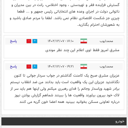
گسترش فزاینده فقر و تهیدستی ، وجود اختلاس، رانت در بین مدیران و
ناتوانی دولت در اجرای وعده های انتخاباتی رئیس جمهور و ... قطعا
چیزی جز شکست اقتصادی نظام نمی باشد. لطفا با مردم صادق باشید و
به شعورشان احترام بگذارید.
پاسخ
محمدایوب
۱۸:۱۰ - ۱۴۰۲/۱۲/۰۷
0
0
مشرق امروز فقط توی اعلام این چند نظر موندی
پاسخ
محمدایوب
۱۹:۲۱ - ۱۴۰۲/۱۲/۰۷
0
0
عزیزان مشرق صبح یک کامنت گذاشتم در جواب سردار جوانی تا کنون
نگذاشتید عزیزان این یک واقعیت است باید بدانند من ضد انقلاب نیستم
برادر شهید وپاسدار وجانم را فدای رهبری میکنم ولی اینها هم باید سر از
لاک خود بیرون بیاورند واقعیت ها را ببینند شماهم گزارش بولتن نیوز
درباره تعاونی مسکن بخوانید ببینید همه اعضا خون گریه می کنند
خودرو