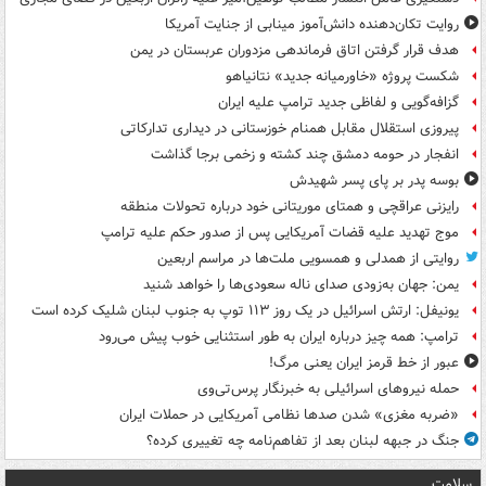
روایت تکان‌دهنده دانش‌آموز مینابی از جنایت آمریکا
هدف قرار گرفتن اتاق‌ فرماندهی مزدوران عربستان در یمن
شکست پروژه «خاورمیانه جدید» نتانیاهو
گزافه‌گویی و لفاظی جدید ترامپ علیه ایران
پیروزی استقلال مقابل همنام خوزستانی در دیداری تدارکاتی
انفجار در حومه دمشق چند کشته و زخمی برجا گذاشت
بوسه‌ پدر بر پای پسر شهیدش
رایزنی عراقچی و همتای موریتانی خود درباره تحولات منطقه
موج تهدید علیه قضات آمریکایی پس از صدور حکم علیه ترامپ
روایتی از همدلی و همسویی ملت‌ها در مراسم اربعین
یمن: جهان به‌زودی صدای ناله سعودی‌ها را خواهد شنید
یونیفل: ارتش اسرائیل در یک روز ۱۱۳ توپ به جنوب لبنان شلیک کرده است
ترامپ: همه چیز درباره ایران به طور استثنایی خوب پیش می‌رود
عبور از خط قرمز ایران یعنی مرگ!
حمله نیروهای اسرائیلی به خبرنگار پرس‌تی‌وی
«ضربه مغزی» شدن صدها نظامی آمریکایی در حملات ایران
جنگ در جبهه لبنان بعد از تفاهم‌نامه چه تغییری کرده؟
سلامت