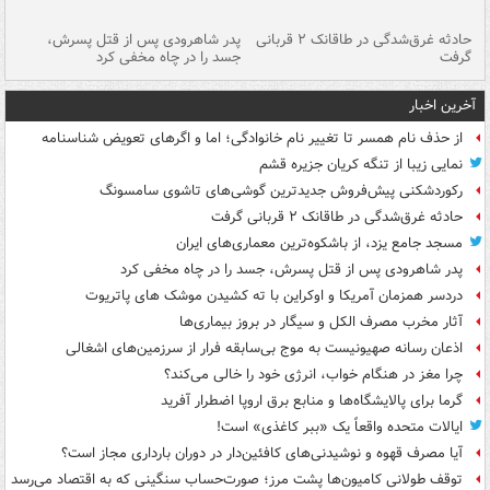
شته
حادثه غرق‌شدگی در طاقانک ۲ قربانی
پدر شاهرودی پس از قتل پسرش،
دس
گرفت
جسد را در چاه مخفی کرد
آخرین اخبار
از حذف نام همسر تا تغییر نام خانوادگی؛ اما و اگرهای تعویض شناسنامه
نمایی زیبا از تنگه کریان جزیره قشم
رکوردشکنی پیش‌فروش جدیدترین گوشی‌های تاشوی سامسونگ
حادثه غرق‌شدگی در طاقانک ۲ قربانی گرفت
مسجد جامع یزد، از باشکوه‌ترین معماری‌های ایران
پدر شاهرودی پس از قتل پسرش، جسد را در چاه مخفی کرد
دردسر همزمان آمریکا و اوکراین با ته کشیدن موشک های پاتریوت
آثار مخرب مصرف الکل و سیگار در بروز بیماری‌ها
اذعان رسانه صهیونیست به موج بی‌سابقه فرار از سرزمین‌های اشغالی
چرا مغز در هنگام خواب، انرژی خود را خالی می‌کند؟
گرما برای پالایشگاه‌ها و منابع برق اروپا اضطرار آفرید
ایالات متحده واقعاً یک «ببر کاغذی» است!
آیا مصرف قهوه و نوشیدنی‌های کافئین‌دار در دوران بارداری مجاز است؟
توقف طولانی کامیون‌ها پشت مرز؛ صورت‌حساب سنگینی که به اقتصاد می‌رسد