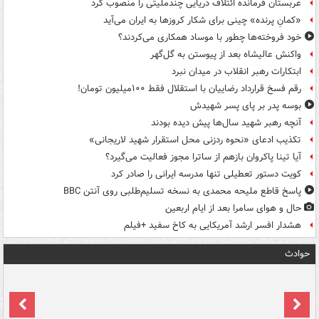
عربستان فرمانده ائتلاف دریایی چندملیتی را منصوب کرد
«کمانِ پرنده» چینی برای شکار کروزها به ایران می‌آید
خود فروخته‌ها چطور با موساد همکاری می‌کردند؟
واکنش عالیشاه بعد از پیوستن به گل‌گهر
ابتکارات رهبر انقلاب در میدان نبرد
رقم فسخ قرارداد رضاییان با استقلال فقط ۱۰۰میلیون تومان!
بوسه‌ پدر بر پای پسر شهیدش
آنچه رهبر شهید سال‌ها پیش دیده بودند
تکذیب ادعای «نحوه ردزنی محل استقرار شهید لاریجانی»
آیا تینا پاکروان بازهم از ساترا مجوز فعالیت می‌گیرد؟
کویت دستور تعطیلی تنها مدرسه ایرانی را صادر کرد
پاسخ قاطع ملیحه محمدی به نسخه تسلیم‌طلبی روی آنتن BBC
حال و هوای سامرا بعد از ایام اربعین
هشدار افسر ارشد آمریکایی به کاخ سفید +فیلم
حوادث