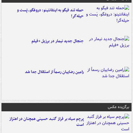
حمله تند فیگو به اینفانتینو: دروغگو، پَست‌ و
حیله‌گر!
جنجال جدید نیمار در برزیل +فیلم
رامین رضاییان رسماً از استقلال جدا شد
برگزیده عکس
پرچم سیاه بر فراز گنبد حسینی همچنان در اهتزاز
است