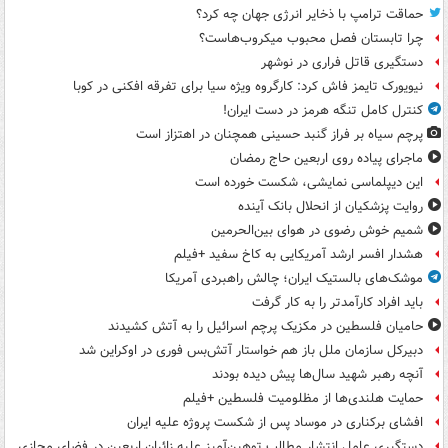
حماقت ترامپ با ذخایر انرژی جهان چه کرد؟
چرا تابستان فصل محبوب میکروب‌هاست؟
دستگیری قاتل فراری در نوشهر
نیویورک تایمز فاش کرد: کارگروه ویژه سیا برای تفرقه افکنی در کوبا
کنترل کامل تنگه هرمز در دست ایران!
پرچم سیاه بر فراز گنبد حسینی همچنان در اهتزاز است
ماجرای پیاده روی اربعین حاج رمضان
این دیپلماسی نمایشی، شکست خورده است
روایت پزشکیان از انحلال بانک آینده
شمیم خوش رضوی در هوای بین‌الحرمین
هشدار افسر ارشد آمریکایی به کاخ سفید +فیلم
موشک‌های بالستیک ایران؛ چالش راهبردی آمریکا
باید افراد کارآمدتر را به کار گرفت
حامیان فلسطین در مکزیک پرچم اسرائیل را به آتش کشیدند
دبیرکل سازمان ملل باز هم خواستار آتش‌بس فوری در اوکراین شد
آنچه رهبر شهید سال‌ها پیش دیده بودند
حمایت هلندی‌ها از مظلومیت فلسطین +فیلم
افشای برکناری در موساد پس از شکست پروژه علیه ایران
دستگیری عامل انتشار مطالب توهین‌آمیز علیه زائران اربعین در فضای مجازی