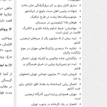
سارق کابل برق بر اثر برق‌گرفتگی جان باخت
شهادت پلیس اهل سنت بلوچ در ایرانشهر
موتورسیکلت‌ها پشت درِ طرح ترافیک
قصد دارن
طوفان ۱۱۵ کیلومتری در سیستان
مهاجرانی: شرط تداوم یارانه نقدی و کالابرگ
۶) پروتئین موردنیاز بدن را تأمین می‌کند
اقامت در ایران است
پروتئین
تردد بیش از ۵ میلیون زائر از مرزهای اربعینی
کشور
تخلیه ۸۰ درصدی پارکینگ‌های مهران در موج
بازگشت زائران
مرغ، پروت
بازگشایی جاده چالوس و آزادراه تهران–شمال
ثبت دو زمین‌لرزه پیاپی در شرق هرمزگان و
۷) به ایجاد حس سیری کمک می‌کند
قشم
از آنجا 
فروش بلیت ۲۱ میلیون تومانی تهران_اصفهان
رد شد
گرسنگی را
اتصال ریلی کرمانشاه به بغداد افق تازه‌ای برای
در مقایسه
غرب کشور
مدت طولا
مهران همچنان پرترددترین گذرگاه اربعینی
است
انفجار در یک کارخانه در جنوب تهران