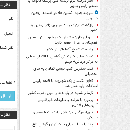
آغاز مرحله دوم برنامه ملی پزشک‌خانواده با
نظر شم
دستور رئیس‌جمهور
سروده جدید افشین علا در آستانه اربعین
حسینی
نام
بازگشت نزدیک به ۲ میلیون زائر اربعین به
کشور
ایمیل
سردار رادان: بیش از یک میلیون زائر اربعین
همچنان در عراق حضور دارند
نظر شما 
وضعیت شیوع آنفلوانزا در کشور
نجات جان یک زندانی گیلانی با انتقال هوایی
به مرکز درمانی+ فیلم
ثبت سفارش کتب درسی تمام پایه های
تحصیلی
قطع انگشتان یک شهروند با قمه؛ پلیس
*
لطفا عدد م
اطلاعات وارد عمل شد
گرمای شدید در پایانه‌های مرزی غرب کشور
برخورد با عرضه و تبلیغات غیرقانونی
آمپول‌های لاغری
تنبیه مرگبار مرد تاجر به دست همسر و
نظرات
پسرش
چند راه‌ ساده برای خنک کردن گوشی داغ