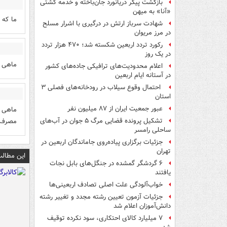
بازگشت پیکر دریانورد جان‌باخته و خدمه کشتی
«آنا» به میهن
ما که 
شهادت سرباز ارتش در درگیری با اشرار مسلح
در مرز مریوان
رکورد تردد اربعین شکسته شد؛ ۴۷۰ هزار تردد
در یک روز
ماهی ف
اعلام محدودیت‌های ترافیکی جاده‌های کشور
در آستانه ایام اربعین
احتمال وقوع سیلاب در رودخانه‌های فصلی ۳
استان
عبور جمعیت ایران از ۸۷ میلیون نفر
ماهی خ
مصرف کر
تشکیل پرونده قضایی مرگ ۵ جوان در آب‌های
ساحلی رامسر
جزئیات برگزاری پیاده‌روی جاماندگان اربعین در
تهران
این مطالب
۶ گردشگر گمشده در جنگل‌های بابل نجات
یافتند
خواب‌آلودگی علت اصلی تصادف اربعینی‌ها
جزئیات آزمون تعیین رشته مجدد و تغییر رشته
دانش‌آموزان اعلام شد
۷ میلیارد کالای احتکاری، سود نکرده توقیف