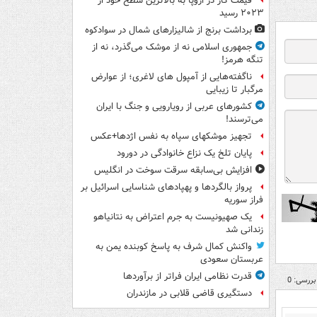
قیمت گاز در اروپا به بالاترین سطح خود از
۲۰۲۳ رسید
برداشت برنج از شالیزارهای شمال در سوادکوه
جمهوری اسلامی نه از موشک می‌گذرد، نه از
تنگه هرمز!
ناگفته‌هایی از آمپول های لاغری؛ از عوارض
مرگبار تا زیبایی
کشورهای عربی از رویارویی و جنگ با ایران
می‌ترسند!
تجهیز موشکهای سپاه به نفس اژدها+عکس
پایان تلخ یک نزاع خانوادگی در دورود
افزایش بی‌سابقه سرقت سوخت در انگلیس
پرواز بالگردها و پهپادهای شناسایی اسرائیل بر
فراز سوریه
یک صهیونیست به جرم اعتراض به نتانیاهو
زندانی شد
واکنش کمال شرف به پاسخ کوبنده یمن به
عربستان سعودی
قدرت نظامی ایران فراتر از برآوردها
بررسی: 0
دستگیری قاضی قلابی در مازندران