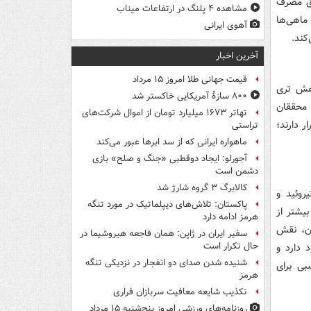
از خود را از طریق مصرف
مشاهده ۴ پلنگ در ارتفاعات میناب
 میزان ویتامین D در بین اکثر ماهی‌ها
آهوی ایرانی
آخرین اخبار
قیمت جهانی طلا امروز ۱۵ مرداد
شار خون، کاهش تری
۸۰۰ سازۀ آمریکایی خاکستر شد
 محققان
تهاتر ۱۶۷۳ میلیارد تومان از اموال شرکت‌های
ر دارند؛
تراستی
ماهواره ایرانی که از سد ابرها عبور می‌کند
آجورلو: ایجاد دوقطبی «جنگ و صلح‌» بازی
دشمن است
کالابرگ ۳ گروه شارژ شد
روئید و
پاکستان: تلاش‌های دیپلماتیک در مورد تنگه
ان داد که این ماهی‌ها ممکن است ۵ تا ۱۰ برابر بیشتر از
هرمز ادامه دارد
دن، نقش
سفیر ایران در ژاپن: همان فاجعه هیروشیما در
حال تکرار است
 دارد و
شنیده شدن صدای دو انفجار در نزدیکی تنگه
بی برای
هرمز
تکذیب شایعه معافیت سربازان فراری
روزنامه‌های ورزشی امروز پنج‌شنبه ۱۵ مرداد