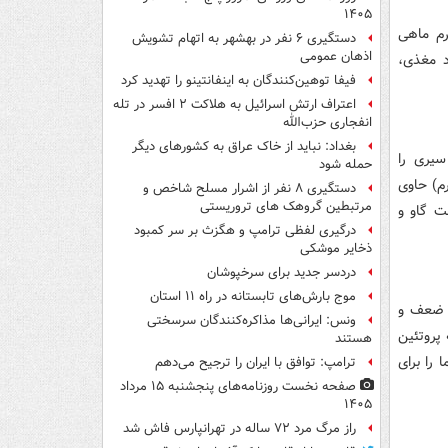
۱۴۰۵
یر گزینه‌های پروتئینی، ‌کالری پایینی دارد. به طور مثال، ۸۵ گرم ماهی
دستگیری ۶ نفر در بهشهر به اتهام تشویش
اذهان عمومی
واد مغذی،
فیفا توهین‌کنندگان به اینفانتینو را تهدید کرد
اعتراف ارتش اسرائیل به هلاکت ۲ افسر در تله
انفجاری حزب‌الله
بغداد: نباید از خاک عراق به کشورهای دیگر
یری را
حمله شود
مت کلی را بهبود می‌بخشد. به طور متوسط هر وعده ماهی (۸۵ گرم) حاوی
دستگیری ۸ نفر از اشرار مسلح شاخص و
مرتبطین گروهک های تروریستی
شت گاو و
درگیری لفظی ترامپ و هگزث بر سر کمبود
ذخایر موشکی
دردسر جدید برای سرخپوشان
موج بارش‌های تابستانه در راه ۱۱ استان
، ضعف و
ونس: ایرانی‌ها مذاکره‌کنندگان سرسختی
 پروتئین
هستند
 را برای
ترامپ: توافق با ایران را ترجیح می‌دهم
صفحه نخست روزنامه‌های پنجشنبه ۱۵ مرداد
۱۴۰۵
راز مرگ مرد ۷۲ ساله در تهرانپارس فاش شد