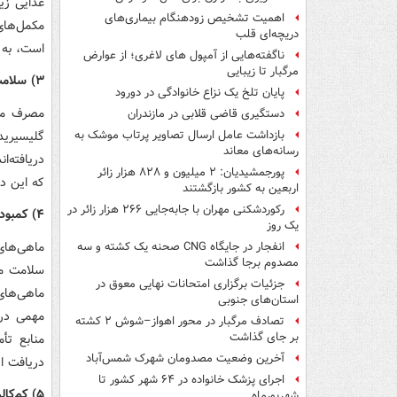
اهمیت تشخیص زودهنگام بیماری‌های
دریچه‌ای قلب
است، به طور
ناگفته‌هایی از آمپول های لاغری؛ از عوارض
مرگبار تا زیبایی
۳) سلامت قلب را بهبود می‌بخشد
پایان تلخ یک نزاع خانوادگی در دورود
دستگیری قاضی قلابی در مازندران
گلیسیرید
بازداشت عامل ارسال تصاویر پرتاب موشک به
رسانه‌های معاند
دریافته‌ا
پورجمشیدیان: ۲ میلیون و ۸۲۸ هزار زائر
که این د
اربعین به کشور بازگشتند
رکوردشکنی مهران با جابه‌جایی ۲۶۶ هزار زائر در
۴) کمبود یُد را جبران می‌کند
یک روز
ماهی‌های
انفجار در جایگاه CNG صحنه یک کشته و سه
مصدوم برجا گذاشت
جزئیات برگزاری امتحانات نهایی معوق در
ماهی‌های
استان‌های جنوبی
مهمی در 
تصادف مرگبار در محور اهواز–شوش ۲ کشته
بر جای گذاشت
منابع تأ
آخرین وضعیت مصدومان شهرک شمس‌آباد
دریافت ا
اجرای پزشک خانواده در ۶۴ شهر کشور تا
۵) کم‌کالری است
شهریورماه