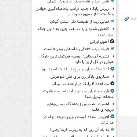
قابی زیبا از قلعه بابک آذربایجان شرقی
ریزش پایگاه جدید ترامپ بافاصله‌گیری جوانان
و اقلیت‌ها از جمهوری‌خواهان
نمایی زیبا از طبیعت بکر استان گیلان
کاهش شدید واردات نفت چین به دلیل جنگ
علیه ایران
آهوی ایرانی
فریاد مردم «فدایی خامنه‌ای بودن» است
نشریه آمریکایی: روسیه قدرتمندترین ناوگان
هوایی در کل اروپا را دارد
آغاز جنگ ایران برای پایان قدرت آمریکا بود
سناریوی بلاگر زن برای قتل شوهرش
مشاهده ۴ پلنگ در ارتفاعات میناب
قرار بود ایران به زانو درآید، اما به ابرقدرت
منطقه تبدیل شد!
اهمیت تشخیص زودهنگام بیماری‌های
دریچه‌ای قلب
افزایش مجدد قیمت بنزین نتیجه ابهام در
مذاکرات
به یاد آن روز که به زیارت کربلا رفتی!