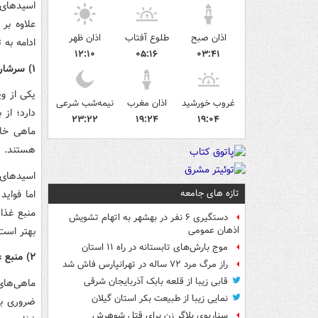
علاوه بر
اذان صبح
طلوع آفتاب
اذان ظهر
ادامه به 
۱۲:۱۰
۰۵:۱۶
۰۳:۴۱
۱) سرشار از امگا ۳ است
غروب خورشید
اذان مغرب
نیمه‌شب شرعی
دارد؛ از 
۲۳:۲۲
۱۹:۲۴
۱۹:۰۴
هستند.
تازه های جامعه
اما فوای
دستگیری ۶ نفر در بهشهر به اتهام تشویش
بهتر است
اذهان عمومی
موج بارش‌های تابستانه در راه ۱۱ استان
۲) منبع غنی ویتامین D است
راز مرگ مرد ۷۲ ساله در تهرانپارس فاش شد
قابی زیبا از قلعه بابک آذربایجان شرقی
نمایی زیبا از طبیعت بکر استان گیلان
سناریوی بلاگر زن برای قتل شوهرش