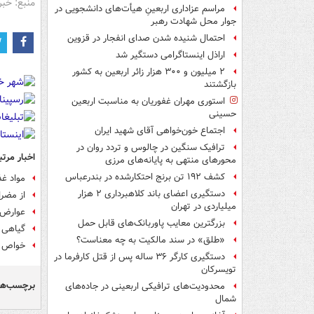
منبع: خبر
مراسم عزاداری اربعینِ هیأت‌های دانشجویی در
جوار محل شهادت رهبر
احتمال شنیده شدن صدای انفجار در قزوین
اراذل اینستاگرامی دستگیر شد
۲ میلیون و ۳۰۰ هزار زائر اربعین به کشور
بازگشتند
استوری مهران غفوریان به مناسبت اربعین
حسینی
اجتماع خون‌خواهی آقای شهید ایران
ترافیک سنگین در چالوس و تردد روان در
اخبار مرتب
محورهای منتهی به پایانه‌های مرزی
کشف ۱۹۲ تن برنج احتکارشده در بندرعباس
مواد غ
دستگیری اعضای باند کلاهبرداری ۲ هزار
از مضرا
میلیاردی در تهران
عوارض 
بزرگترین معایب پاوربانک‌های قابل حمل
گیاهی 
«طلق» در سند مالکیت به چه معناست؟
خواص چ
دستگیری کارگر ۳۶ ساله پس از قتل کارفرما در
تویسرکان
برچسب‌ها
محدودیت‌های ترافیکی اربعینی در جاده‌های
شمال‌