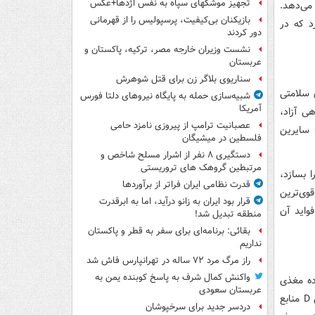
تجهیز موشکهای سپاه به نفس اژدها+عکس
رتقا می‌دهد.
بازیکنان بی‌کیفیت، پرسپولیس را از قهرمانی
د که در
دور کردند
نشست وزیران خارجه مصر، ترکیه، پاکستان و
عربستان
سناریوی بلاگر زن برای قتل شوهرش
مگا ۳ فواید زیادی برای سلامتی
شبیه‌سازی حمله به پایگاه نیروهای دلتا فورس
آمریکا
هی آزاد،
عصبانیت ترامپ از پیروزی نامزد حامی
نابع غنی‌تری از امگا ۳ نسبت به سایرین
فلسطین در میشیگان
دستگیری ۸ نفر از اشرار مسلح شاخص و
مرتبطین گروهک های تروریستی
را بسازد،
قدرت نظامی ایران فراتر از برآوردها
وی‌ترین
قرار بود ایران به زانو درآید، اما به ابرقدرت
 از فواید آن
منطقه تبدیل شد!
بقائی: برنامه‌ای برای سفر به قطر و پاکستان
نداریم
راز مرگ مرد ۷۲ ساله در تهرانپارس فاش شد
واکنش کمال شرف به پاسخ کوبنده یمن به
 D هستند که یک ماده مغذی
عربستان سعودی
ضروری برای سلامت استخوان‌ها، عملکرد سیستم ایمنی و سلامت کلی است. برای تأمین D منابع
دردسر جدید برای سرخپوشان