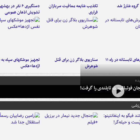
تکذیب شایعه معافیت سربازان
دستگیری ۶ نفر در به
فراری
تشویش اذهان عمومی
موج بارش‌های تابستانه در راه ۱۱
سناریوی بلاگر زن برای قتل
تجهیز موشکهای سپاه به 
شوهرش
اژدها+عکس
ده
ان فوتبالیست تایلندی را گرفت!
رزشی