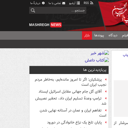
RSS
آرشیو
تماس با ما
دربارهٔ ما
MASHREGH
NEWS
یلم
دیدگاه
پیوندها
بازار
اپ
پربازدیدترین ها
پزشکیان: اگر تا امروز مانده‌ایم، به‌خاطر مردم
نجیب ایران است
آقای گل جام جهانی مقابل اسرائیل ایستاد
ترامپ وعدۀ تسلیم ایران داد، تحقیر نصیبش
شد
تفاهم ایران و عمان در آستانه نهایی شدن
است
رشار از
پایان تلخ یک نزاع خانوادگی در دورود