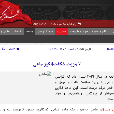
پنجشنبه ۱۵ مرداد ۱۴۰۵ -
Aug 6 2026
ی
دفاع و امنیت
جهاد و مقاومت
حسینیه
فرهنگ و هنر
جامعه
اقتصاد
عکس و ف
1578
تاریخ انتشار:
۶ اسفند ۱۴۰۲ - ۰۴:۳۰
۳ نظر
چ
۷ مزیت شگفت‌انگیز ماهی
یک مطالعه در سال ۲۰۲۱ نشان داد که افزایش
اهی با بهبود سلامت قلب و عروق و
طر مرگ مرتبط است. این ماده غذایی
شار از پروتئین، ویتامین‌ها و مواد
است.
ش مشرق
، ماهی به‌عنوان یک ماده غذایی کم‌کالری، بدون کربوهیدرات و س