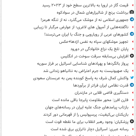
قیمت گاز در اروپا به بالاترین سطح خود از ۲۰۲۳ رسید
برداشت برنج از شالیزارهای شمال در سوادکوه
جمهوری اسلامی نه از موشک می‌گذرد، نه از تنگه هرمز!
ناگفته‌هایی از آمپول های لاغری؛ از عوارض مرگبار تا زیبایی
کشورهای عربی از رویارویی و جنگ با ایران می‌ترسند!
تجهیز موشکهای سپاه به نفس اژدها+عکس
پایان تلخ یک نزاع خانوادگی در دورود
افزایش بی‌سابقه سرقت سوخت در انگلیس
پرواز بالگردها و پهپادهای شناسایی اسرائیل بر فراز سوریه
یک صهیونیست به جرم اعتراض به نتانیاهو زندانی شد
واکنش کمال شرف به پاسخ کوبنده یمن به عربستان سعودی
قدرت نظامی ایران فراتر از برآوردها
دستگیری قاضی قلابی در مازندران
فارن افرز: محور مقاومت پابرجا باقی مانده است
بازتاب پیامدهای جنگ علیه ایران در رسانه‌های جهان
بازیکنان بی‌کیفیت، پرسپولیس را از قهرمانی دور کردند
پزشکیان: وجود رهبر انقلاب برای ما نقطه قوت است
رسانه عبری: اسرائیل دچار ناترازی برق شده است