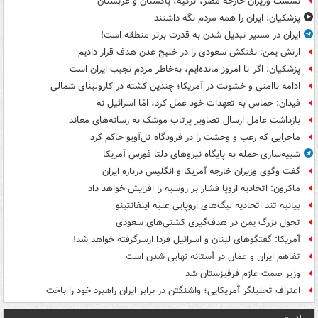
نشست وزیران خارجه مصر، ترکیه، پاکستان و عربستان
پزشکیان: ایران را همه مردم نگه داشتند
ایران در مسیر تبدیل شدن به قدرت برتر منطقه است!
ارتش یمن: نفتکش سعودی را در خلیج عدن هدف قرار دادیم
پزشکیان: اگر تا امروز مانده‌ایم، به‌خاطر مردم نجیب ایران است
ادامه ناامنی و خشونت در آمریکا؛ چندین کشته در کارولینای شمالی
فیدان: حماس به تعهدات خود عمل کرد، امّا اسرائیل نه
بازداشت عامل ارسال تصاویر پرتاب موشک به رسانه‌های معاند
ماجرایی که رعب و وحشت را در فرودگاه تل‌آویو حاکم کرد
شبیه‌سازی حمله به پایگاه نیروهای دلتا فورس آمریکا
گفت وگوی وزیران خارجه آمریکا و انگلیس درباره ایران
ماکرون: اتحادیه اروپا فشار بر روسیه را افزایش خواهد داد
بیانیه تند اتحادیه لیگ‌های اروپایی علیه اینفانتینو
تحول بزرگ یمن در هدف‌گیری کشتی‌های سعودی
آمریکا: گفتگوهای لبنان و اسرائیل فردا ازسرگرفته خواهد شد!
تفاهم ایران و عمان در آستانه نهایی شدن است
وزیر صمت عازم قرقیزستان شد
اعتراف تحلیلگر آمریکایی؛ واشنگتن در برابر ایران راهبرد خود را باخت