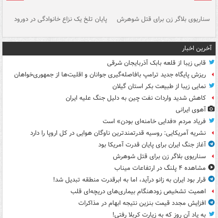
سناریوی بلاگر زن برای قتل شوهرش
پایان تلخ یک نزاع خانوادگی در دورود
و 
آخرین اخبار
قابی زیبا از قلعه بابک آذربایجان شرقی
ریزش پایگاه جدید ترامپ بافاصله‌گیری جوانان و اقلیت‌ها از جمهوری‌خواهان
نمایی زیبا از طبیعت بکر استان گیلان
کاهش شدید واردات نفت چین به دلیل جنگ علیه ایران
آهوی ایرانی
فریاد مردم «فدایی خامنه‌ای بودن» است
نشریه آمریکایی: روسیه قدرتمندترین ناوگان هوایی در کل اروپا را دارد
آغاز جنگ ایران برای پایان قدرت آمریکا بود
سناریوی بلاگر زن برای قتل شوهرش
مشاهده ۴ پلنگ در ارتفاعات میناب
قرار بود ایران به زانو درآید، اما به ابرقدرت منطقه تبدیل شد!
اهمیت تشخیص زودهنگام بیماری‌های دریچه‌ای قلب
افزایش مجدد قیمت بنزین نتیجه ابهام در مذاکرات
به یاد آن روز که به زیارت کربلا رفتی!