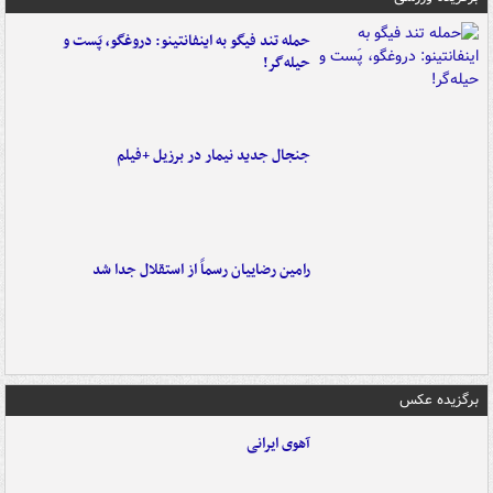
حمله تند فیگو به اینفانتینو: دروغگو، پَست‌ و
حیله‌گر!
جنجال جدید نیمار در برزیل +فیلم
رامین رضاییان رسماً از استقلال جدا شد
برگزیده عکس
آهوی ایرانی