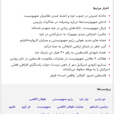
اخبار مرتبط
حادثه امنیتی در جنوب غزه و کشته شدن نظامیان صهیونیست
ادعای صهیونیست‌ها درباره پیشرفت در مذاکرات پاریس
ژنرال صهیونیست: تانک‌های زیادی در غزه منهدم شده‌اند
عکس/ اعتراض مردم نیویورک به نسل‌کشی در غزه
حمله های جدید هوایی رژیم صهیونیستی و بمباران الزوایده+فیلم
آژیر خطر در شمال اراضی اشغالی به صدا درآمد
تعداد شهدای فلسطینی به رقم ۳۰ هزار تن نزدیک شد
هلاکت ۶ نظامی صهیونیست در عملیات مقاومت فلسطین در خان یونس
سناریو نابودی اسرائیل دور از ذهن نیست/ دولت راستگرای افراطی فعلی
اسرائیل را به ورطه سقوط می‌کشاند
فلسطین امروز "فرقان" واقعی است+ فیلم
برچسب‌ها
جو بایدن
نوار غزه
رژیم صهیونیستی
طوفان الاقصی
بنیامین نتانیاهو
عملیات طوفان الاقصی
صهیونیست
تل آویو
تلاویو