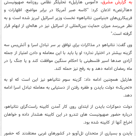
به گزارش مشرق
، «آموس هارئیل» تحلیلگر نظامی روزنامه صهیونیستی
«هاآرتص» اذعان کرد: "کاسه صبر آمریکا در برابر مواضع، اظهارات و
فریبکاری‌های «بنیامین نتانیاهو» نخست وزیر اسرائیل لبریز شده است و به
نظر می‌رسد میزان حمایت بین‌المللی از اسرائیل نیز در هاله‌ای از ابهام قرار
گرفته است."
وی گفت: نتانیاهو در مذاکرات برای توافق بر سر تبادل اسرا و آتش‌بس سه
گزینه بیشتر در اختیار ندارد؛ او یا باید با این معامله و دادن امتیاز از جمله
آزادی صدها اسیر فلسطینی با احکام سنگین موافقت کند و یا جنگ را در
ماه رمضان ادامه دهد و به رفح نیز حمله کند.
هارئیل همچنین ادامه داد: گزینه سوم نتانیاهو نیز این است که او به
«تحریک» دولت بایدن و طفره رفتن از دستیابی به معامله تبادل اسرا ادامه
دهد.
دولت دموکرات بایدن از ابتدای روی کار آمدن کابینه راست‌گرای نتانیاهو،
درباره حضور صهیونیست های تندرو در این کابینه هشدار داده و خواهان
اخراج آنها از کابینه شده بود.
بایدن و بسیاری از متحدان تل‌آویو در کشورهای غربی معتقدند که حضور