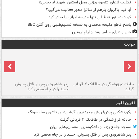
تکذیب ادعای «نحوه ردزنی محل استقرار شهید لاریجانی»
آیا تینا پاکروان بازهم از ساترا مجوز فعالیت می‌گیرد؟
کویت دستور تعطیلی تنها مدرسه ایرانی را صادر کرد
پاسخ قاطع ملیحه محمدی به نسخه تسلیم‌طلبی روی آنتن BBC
حال و هوای سامرا بعد از ایام اربعین
حوادث
شته
حادثه غرق‌شدگی در طاقانک ۲ قربانی
پدر شاهرودی پس از قتل پسرش،
دس
گرفت
جسد را در چاه مخفی کرد
آخرین اخبار
رکوردشکنی پیش‌فروش جدیدترین گوشی‌های تاشوی سامسونگ
حادثه غرق‌شدگی در طاقانک ۲ قربانی گرفت
مسجد جامع یزد، از باشکوه‌ترین معماری‌های ایران
پدر شاهرودی پس از قتل پسرش، جسد را در چاه مخفی کرد