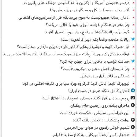
دردسر همزمان آمریکا و اوکراین با ته کشیدن موشک های پاتریوت
آثار مخرب مصرف الکل و سیگار در بروز بیماری‌ها
اذعان رسانه صهیونیست به موج بی‌سابقه فرار از سرزمین‌های اشغالی
چرا مغز در هنگام خواب، انرژی خود را خالی می‌کند؟
گرما برای پالایشگاه‌ها و منابع برق اروپا اضطرار آفرید
ایالات متحده واقعاً یک «ببر کاغذی» است!
آیا مصرف قهوه و نوشیدنی‌های کافئین‌دار در دوران بارداری مجاز است؟
توقف طولانی کامیون‌ها پشت مرز؛ صورت‌حساب سنگینی که به اقتصاد می‌رسد
حماقت ترامپ با ذخایر انرژی جهان چه کرد؟
چرا تابستان فصل محبوب میکروب‌هاست؟
دستگیری قاتل فراری در نوشهر
نیویورک تایمز فاش کرد: کارگروه ویژه سیا برای تفرقه افکنی در کوبا
کنترل کامل تنگه هرمز در دست ایران!
پرچم سیاه بر فراز گنبد حسینی همچنان در اهتزاز است
ماجرای پیاده روی اربعین حاج رمضان
این دیپلماسی نمایشی، شکست خورده است
روایت پزشکیان از انحلال بانک آینده
شمیم خوش رضوی در هوای بین‌الحرمین
هشدار افسر ارشد آمریکایی به کاخ سفید +فیلم