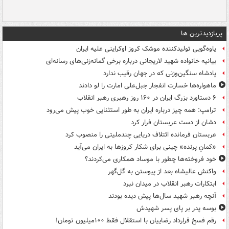
پربازدیدترین ها
یاوه‌گویی تولیدکننده موشک کروز اوکراینی علیه ایران
بیانیه خانواده شهید لاریجانی درباره برخی گمانه‌زنی‌های رسانه‌ای
پادشاه سنگین‌وزنی که در جهان رقیب ندارد
ماهواره‌ها خسارت انفجار جبل‌علی امارت را لو دادند
۶ دستاورد بزرگ ایران در ۱۶۰ روز رهبری رهبر انقلاب
ترامپ: همه چیز درباره ایران به طور استثنایی خوب پیش می‌رود
دشان از دست عربستان فرار کرد
عربستان فرمانده ائتلاف دریایی چندملیتی را منصوب کرد
«کمانِ پرنده» چینی برای شکار کروزها به ایران می‌آید
خود فروخته‌ها چطور با موساد همکاری می‌کردند؟
واکنش عالیشاه بعد از پیوستن به گل‌گهر
ابتکارات رهبر انقلاب در میدان نبرد
آنچه رهبر شهید سال‌ها پیش دیده بودند
بوسه‌ پدر بر پای پسر شهیدش
رقم فسخ قرارداد رضاییان با استقلال فقط ۱۰۰میلیون تومان!