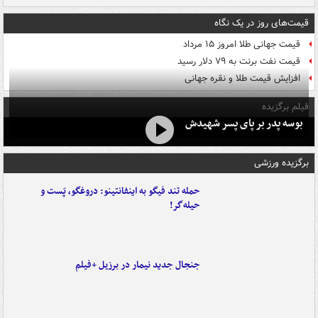
قیمت‌های روز در یک نگاه
قیمت جهانی طلا امروز ۱۵ مرداد
قیمت نفت برنت به ۷۹ دلار رسید
افزایش قیمت طلا و نقره جهانی
فیلم برگزیده
بوسه‌ پدر بر پای پسر شهیدش
برگزیده ورزشی
حمله تند فیگو به اینفانتینو: دروغگو، پَست‌ و
حیله‌گر!
جنجال جدید نیمار در برزیل +فیلم