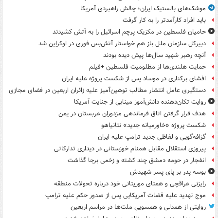
موشک‌های بالستیک ایران؛ چالش راهبردی آمریکا
باید افراد کارآمدتر را به کار گرفت
حامیان فلسطین در مکزیک پرچم اسرائیل را به آتش کشیدند
دبیرکل سازمان ملل باز هم خواستار آتش‌بس فوری در اوکراین شد
آنچه رهبر شهید سال‌ها پیش دیده بودند
حمایت هلندی‌ها از مظلومیت فلسطین +فیلم
افشای برکناری در موساد پس از شکست پروژه علیه ایران
دستگیری عامل انتشار مطالب توهین‌آمیز علیه زائران اربعین در فضای مجازی
روایت تکان‌دهنده دانش‌آموز مینابی از جنایت آمریکا
هدف قرار گرفتن اتاق‌ فرماندهی مزدوران عربستان در یمن
شکست پروژه «خاورمیانه جدید» نتانیاهو
گزافه‌گویی و لفاظی جدید ترامپ علیه ایران
پیروزی استقلال مقابل همنام خوزستانی در دیداری تدارکاتی
انفجار در حومه دمشق چند کشته و زخمی برجا گذاشت
بوسه‌ پدر بر پای پسر شهیدش
رایزنی عراقچی و همتای موریتانی خود درباره تحولات منطقه
موج تهدید علیه قضات آمریکایی پس از صدور حکم علیه ترامپ
روایتی از همدلی و همسویی ملت‌ها در مراسم اربعین