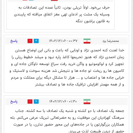
حرف بی‌خود. اولاً تریلی بودن، ثانیاً عمده این تصادفات به
وسیله یک مشت پر ادعای تهی مغز اتفاق میافته که پایبندی
به قانون براشون ننگه
پاسخ
محمدرضا یزد
۰۰:۳۷ - ۱۴۰۲/۱۲/۰۶
0
0
خدا لعنت کنه احمدی نژاد و اونایی که باعث و بانی این اوضاع هستن
زمان احمدی نژاد که هنوز تحریمها کاغذ پاره نبود و میشد خطوط ریلی را
تجهیز کرد و لوکوموتیو و واگن خرید رفت سراغ توسعه ناوگان جاده ای و
کامیون ها رو ریخت تو جاده ها و نتیجش شد هزینه سوخت و لاستیک و
خرابی جاده ها و اعتصاب و ... هزار تا مشکل دیگه برای مملکت و مردم
و از همه مهمتر افزایش ترافیک جاده ها و تصادف بیشتر
پاسخ
۰۱:۳۰ - ۱۴۰۲/۱۲/۰۶
0
0
جمعه یک تصادف با دو کشته و شنبه یک تصادف با سه کشته. جناب
سرهنگ کهزادیان این موفقیت رو به حضرتعالی تبریک عرض می‌کنم. بله
همکاران بزرگوارتون یا در جاده‌های این محور حضور ندارن، یا در صورت
حضور از دیدن طبیعت لذت می‌برند.