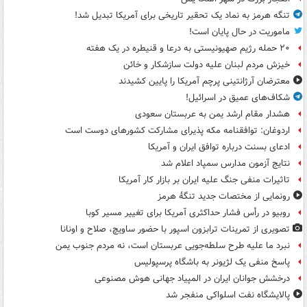
تنگه هرمز به نماد یک تحقیر تاریخی برای آمریکا تبدیل شد!
ماموریت در حال پایان است!
۲۰ حمله رژیم صهیونیستی به درعا و قنیطره در یک هفته
خیزش مردم لبنان علیه دولت سازشکار و خائن
معترضان آرژانتینی پرچم آمریکا را پایین کشیدند
شکاف‌های عمیق در اسرائیل!
هشدار مقام ارشد یمن به عربستان سعودی
اردوغان: توافقنامه مکه پذیرای مشارکت کشورهای دوست است
ادعای بسنت درباره توافق ایران و آمریکا
نتایج آزمون مدارس سمپاد اعلام شد
تاثیرات منفی جنگ علیه ایران بر بازار کار آمریکا
رونمایی از مختصات جدید تنگۀ هرمز
روبیو در رأس فشار حداکثری آمریکا برای تغییر مسیر کوبا
تصویری از تمرینات ترابزون اسپور با حضور ساویچ، صلاح و اونانا
نبرد ما علیه طرح سلطه‌جویی عربستان است، نه مردم جنوب یمن
پاسخ منفی یک لژیونر به باشگاه پرسپولیس
درخشش جوانان ایران در المپیاد جهانی هوش مصنوعی
پالایشگاه نفت اسلواکی منفجر شد