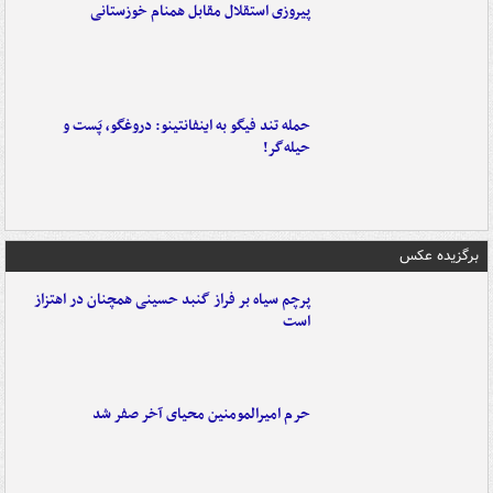
پیروزی استقلال مقابل همنام خوزستانی
حمله تند فیگو به اینفانتینو: دروغگو، پَست‌ و
حیله‌گر!
برگزیده عکس
پرچم سیاه بر فراز گنبد حسینی همچنان در اهتزاز
است
حرم امیرالمومنین محیای آخر صفر شد