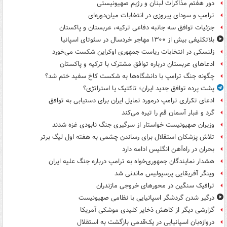
دور هفتم مذاکرات لبنان و رژیم صهیونیستی
ترامپ و سودای پیروزی در انتخابات میان‌دوره‌ای
جزئیات توافق سه جانبه دفاعی ترکیه، عربستان و پاکستان
بلاتکلیفی بیش از ۱۳۰۰ مهاجر خردسال در سئوتای اسپانیا
زلنسکی در انتخابات ریاست جمهوری اوکراین شکست می‌خورد
ادعاهای عربستان درباره توافق مشترک با ترکیه و پاکستان
چگونه جنگ ترامپ با دانشگاه‌ها به شکست کاخ سفید ختم شد؟
پشت پرده توافق جدید ایران؛ تاکتیک یا استراتژی؟
ادعای تکراری ترامپ درمورد تمایل ایران برای دستیابی به توافق
گرد و غبار آسمان قم را تیره می‌کند
وزیران صهیونیست خواستار از سرگیری جنگ نابودی غزه شدند
تلاش پزشکان استقلال برای رساندن چشمی به هفته اول لیگ برتر
بحران در راه‌آهن انگلیس ادامه دارد
هشدار نمایندگان جمهوری‌خواه به ترامپ درباره جنگ علیه ایران
وینگر آفریقایی پرسپولیس ماندنی شد
ترافیک سنگین در محورهای خروجی مازندران
درگیر شدن گردشگر اسپانیایی با نظامی صهیونیست
گزارشی دیگر از کاهش ذخایر کلیدی موشکی آمریکا
دروازه‌بان اسپانیایی در یک‌قدمی بازگشت به استقلال