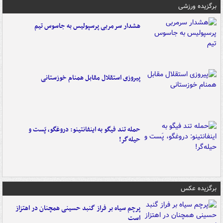
برگزیده ورزشی
هشدار سرمربی پرسپولیس به جاسوس تیم
پیروزی استقلال مقابل همنام خوزستانی
حمله تند فیگو به اینفانتینو: دروغگو، پَست‌ و
حیله‌گر!
برگزیده عکس
پرچم سیاه بر فراز گنبد حسینی همچنان در اهتزاز
است