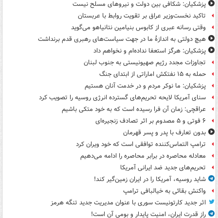
پزشکیان: شکافی بین دولت و نیروهای مسلح نیست
تاکید نخست‌وزیر عراق بر تقویت روابط با عربستان
وقتی رسانه عبری از کابوس بنیامین نتانیاهو می‌گوید
هیچ دولتی به اندازۀ ما در جهت سیاست‌های رهبری قدم برنداشت
پزشکیان: هرگز استعفا نداده‌ام و نخواهم داد
تجاوزات مجدد رژیم صهیونیستی به جنوب لبنان
حمله به ۱۵ نفتکش‌ اماراتی از ابتدای جنگ
پزشکیان: ما نوکر مردم و در خدمت آنان هستیم
سنای آمریکا لایحه تحریم‌های گسترده انرژی روسیه را تصویب کرد
عراقچی: زمان آن فرا رسیده است که به خود متکی باشیم
۶ فوتی و ۵ مصدوم بر اثر تصادف زنجیره‌ای
بدون تعارف با پدر و پسر قهرمان
ترامپ التماس‌کننده توافقی است که خود ویران کرد
معادله محاصره در برابر محاصره را ادامه می‌دهیم
تحریم‌های جدید ضد ایرانی آمریکا
شاید روسیه، آمریکا را در ایران زمین‌گیر کند!
واکنش بقائی به خیالبافی ترامپ
اثر جدید کارتونیست سوری با عنوان مدیریت جدید تنگه هرمز
راز قدرت ایران، امنیت پایدار و بومی آن است!