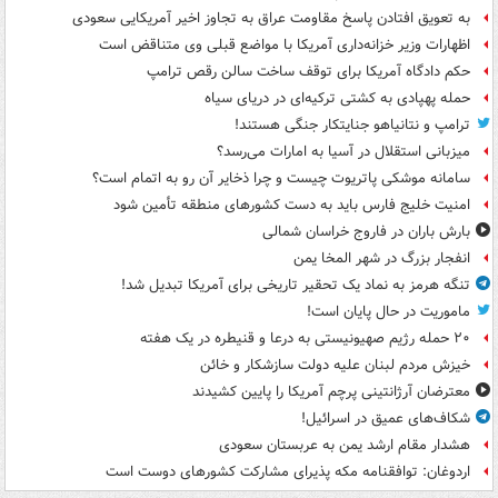
به تعویق افتادن پاسخ مقاومت عراق به تجاوز اخیر آمریکایی سعودی
اظهارات وزیر خزانه‌داری آمریکا با مواضع قبلی وی متناقض است
حکم دادگاه آمریکا برای توقف ساخت سالن رقص ترامپ
حمله پهپادی به کشتی ترکیه‌ای در دریای سیاه
ترامپ و نتانیاهو جنایتکار جنگی هستند!
میزبانی استقلال در آسیا به امارات می‌رسد؟
سامانه موشکی پاتریوت چیست و چرا ذخایر آن رو به اتمام است؟
امنیت خلیج فارس باید به دست کشورهای منطقه تأمین شود
بارش باران در فاروج خراسان شمالی
انفجار بزرگ در شهر المخا یمن
تنگه هرمز به نماد یک تحقیر تاریخی برای آمریکا تبدیل شد!
ماموریت در حال پایان است!
۲۰ حمله رژیم صهیونیستی به درعا و قنیطره در یک هفته
خیزش مردم لبنان علیه دولت سازشکار و خائن
معترضان آرژانتینی پرچم آمریکا را پایین کشیدند
شکاف‌های عمیق در اسرائیل!
هشدار مقام ارشد یمن به عربستان سعودی
اردوغان: توافقنامه مکه پذیرای مشارکت کشورهای دوست است