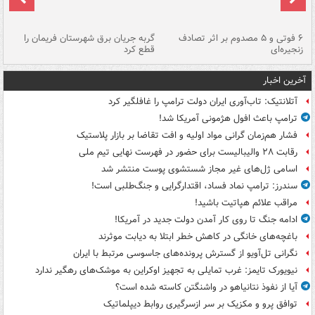
۶ فوتی و ۵ مصدوم بر اثر تصادف
گربه جریان برق شهرستان فریمان را
رگ
زنجیره‌ای
قطع کرد
آخرین اخبار
آتلانتیک: تاب‌آوری ایران دولت ترامپ را غافلگیر کرد
ترامپ باعث افول هژمونی آمریکا شد!
فشار هم‌زمان گرانی مواد اولیه و افت تقاضا بر بازار پلاستیک
رقابت ۲۸ والیبالیست برای حضور در فهرست نهایی تیم ملی
اسامی ژل‌های غیر مجاز شستشوی پوست منتشر شد
سندرز: ترامپ نماد فساد، اقتدارگرایی و جنگ‌طلبی است!
مراقب علائم هپاتیت باشید!
ادامه جنگ تا روی کار آمدن دولت جدید در آمریکا!
باغچه‌های خانگی در کاهش خطر ابتلا به دیابت موثرند
نگرانی تل‌آویو از گسترش پرونده‌های جاسوسی مرتبط با ایران
نیویورک تایمز: غرب تمایلی به تجهیز اوکراین به موشک‌های رهگیر ندارد
آیا از نفوذ نتانیاهو در واشنگتن کاسته شده است؟
توافق پرو و مکزیک بر سر ازسرگیری روابط دیپلماتیک