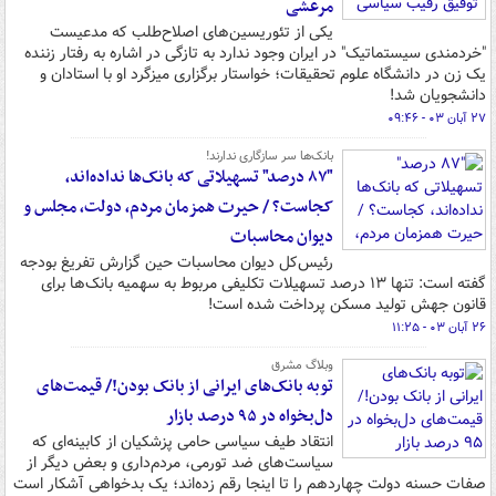
مرعشی
یکی از تئوریسین‌های اصلاح‌طلب که مدعیست
"خردمندی سیستماتیک" در ایران وجود ندارد به تازگی در اشاره به رفتار زننده
یک زن در دانشگاه علوم تحقیقات؛ خواستار برگزاری میزگرد او با استادان و
دانشجویان شد!
۲۷ آبان ۰۳ - ۰۹:۴۶
بانک‌ها سر سازگاری ندارند!
"۸۷ درصد" تسهیلاتی که بانک‌ها نداده‌اند،
کجاست؟ / حیرت همزمان مردم، دولت، مجلس و
دیوان محاسبات
رئیس‌کل دیوان محاسبات حین گزارش تفریغ بودجه
گفته است: تنها ۱۳ درصد تسهیلات تکلیفی مربوط به سهمیه بانک‌ها برای
قانون جهش تولید مسکن پرداخت شده است!
۲۶ آبان ۰۳ - ۱۱:۲۵
وبلاگ مشرق
توبه بانک‌های ایرانی از بانک بودن!/ قیمت‌های
دل‌بخواه در ۹۵ درصد بازار
انتقاد طیف سیاسی حامی پزشکیان از کابینه‌ای که
سیاست‌های ضد تورمی، مردم‌داری و بعض دیگر از
صفات حسنه دولت چهاردهم را تا اینجا رقم زده‌اند؛ یک بدخواهی آشکار است